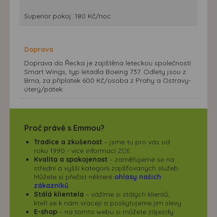
Superior pokoj: 180 Kč/noc
Doprava
Doprava do Řecka je zajištěna leteckou společností
Smart Wings, typ letadla Boeing 737. Odlety jsou z
Brna, za příplatek 600 Kč/osoba z Prahy a Ostravy-
úterý/pátek.
Proč právě s Emmou?
Tradice a zkušenost
– jsme tu pro vás od
roku 1990 - více informací
ZDE
Kvalita a spokojenost
– zaměřujeme se na
střední a vyšší kategorii zajišťovaných služeb.
Můžete si přečíst některé
ohlasy našich
zákazníků
.
Stálá klientela
– vážíme si stálých klientů,
kteří se k nám vracejí a poskytujeme jim slevy
E-shop
– na tomto webu si můžete zájezdy