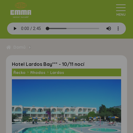
Domů
Hotel Lardos Bay*** - 10/11 nocí
Řecko
>
Rhodos
>
Lardos