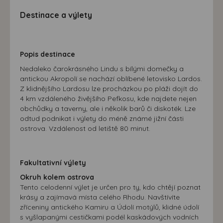
máme možnost vytvářet profily založené na Vašich
Destinace a výlety
zájmech. Na základě těchto informací není zpravidla
možná bezprostřední identifikace uživatele. Bez vyjádření
souhlasu, nedojde k zobrazování obsahu a reklam
přizpůsobených Vašim zájmům.
Popis destinace
Nedaleko čarokrásného Lindu s bílými domečky a
antickou Akropolí se nachází oblíbené letovisko Lardos.
Z klidnějšího Lardosu lze procházkou po pláži dojít do
4 km vzdáleného živějšího Pefkosu, kde najdete nejen
obchůdky a taverny, ale i několik barů či diskoték. Lze
odtud podnikat i výlety do méně známé jižní části
ostrova. Vzdálenost od letiště 80 minut.
Fakultativní výlety
Okruh kolem ostrova
Tento celodenní výlet je určen pro ty, kdo chtějí poznat
krásy a zajímavá místa celého Rhodu. Navštívíte
zříceniny antického Kamiru a Údolí motýlů, klidné údolí
s vyšlapanými cestičkami podél kaskádových vodních