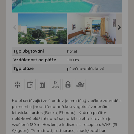
Hotel Lardos Bay*** -
Hotel Lardos Bay*** -
Hotel La
Typ ubytování
hotel
10/11 nocí
10/11 nocí
10/11 no
Vzdálenost od pláže
180 m
Typ pláže
písečno-oblázková
Hotel sestávající ze 4 budov je umístěný v pěkné zahradě s
palmami a jinou středomořskou vegetací v menším
letovisku Lardos (Řecko, Rhodos) . Krásná písčito-
oblázková pláž táhnoucí se podél celého letoviska je
vzdálená 180 m. Hostům je k dispozici recepce s Wi-Fi (15
€/týden), TV místnost, restaurace, snack/pool bar,