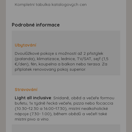
Kompletní tabulka katalogových cen
Podrobné informace
Ubytování
Dvoulůžkové pokoje s možností až 2 přistýlek
(palanda), klimatizace, lednice, TV/SAT, sejf (1,5
€/den), fén, koupelna a balkon nebo terasa. Za
příplatek renovovaný pokoj superior.
Stravování
Light all inclusive
: Snídaně, oběd a večeře formou
bufetu, 1x týdně řecká večeře, pizza nebo focaccia
(10.30−12.30 a 16.00−17.30), místní nealkoholické
nápoje (7.30- 1.00), během obědů a večeří také
místní pivo a víno.