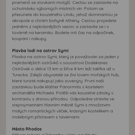
pramenů se stovkami motýlů. Cestou se zastavíte na
ochutnávku výborných místních vín. Potom se
přesunete do kouzelného Lindu, jehož dominantou je
akropole a chrám bohyně Athény. Cestou projedete
jedněmi z nejkrásnějších vesnic a zastavíte se i v
továrně na keramiku. Budete mít čas na odpočinek,
koupání i nákupy.
Plavba lodí na ostrov Symi
Plavba na ostrov Symi, který je považován za jeden z
nejkrásnějších ostrůvků v souostroví Dodekanes.
Ostrůvek o délce 13 km a šířce 8 km leží takřka až u
Turecka. Zdejší obyvatelé se živí lovem mořských hub,
které turisté nakupují jako suvenýry. První naší
zastávkou bude klášter Panormitis s kostelem
archanděla Michaela. Potěší vás kouzelné zátoky v
kontrastu s drsnou přírodou. Odpoledne strávíte ve
stejnojmenném hlavním městě Symi s množstvím
malých romantických uliček, krásným kostelíkem a
malebným přístavem s tavernami.
Město Rhodos