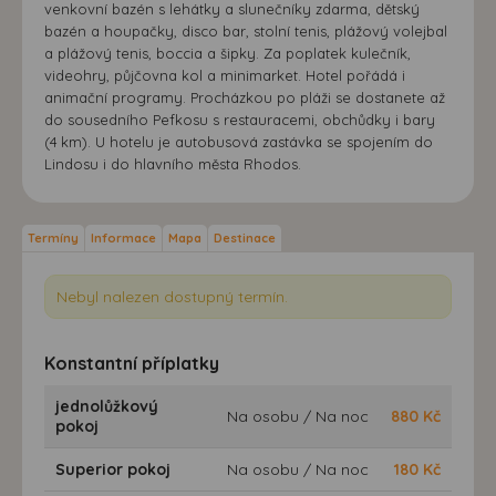
venkovní bazén s lehátky a slunečníky zdarma, dětský
bazén a houpačky, disco bar, stolní tenis, plážový volejbal
a plážový tenis, boccia a šipky. Za poplatek kulečník,
videohry, půjčovna kol a minimarket. Hotel pořádá i
animační programy. Procházkou po pláži se dostanete až
do sousedního Pefkosu s restauracemi, obchůdky i bary
(4 km). U hotelu je autobusová zastávka se spojením do
Lindosu i do hlavního města Rhodos.
Termíny
Informace
Mapa
Destinace
Nebyl nalezen dostupný termín.
Konstantní příplatky
jednolůžkový
Na osobu / Na noc
880
Kč
pokoj
Superior pokoj
Na osobu / Na noc
180
Kč