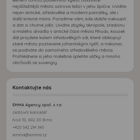
Během tohoto půldenního výletu navštívíte
nejdůležitější město ostrova ležící v jeho špičce. Uvidíte
nejen antické, středověké a moderní památky, ale i
další krásná místa. Poradíme vám, kde dobře nakoupit
a dát si chutné jídlo. Uvidíte zbytky akropole, stadionu
a malého divadla v antické části města Rhodu, kousek
dál projdete kolem středověkých zdí, které obklopují
staré město postavené johanitskými rytíři, a nakonec
se podíváte do samotného středověkého města.
Prohlédnete si jeho malebné spletité uličky a mnoho
obchodů se suvenýry.
Kontaktujte nás
EMMA Agency spol. s r.o.
cestovní kancelář
Kozí 10, 602 00 Brno
+420 542 214 343
emma@emma.cz