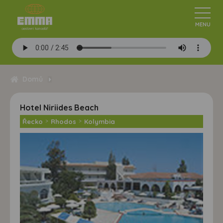
Domů
Hotel Niriides Beach
Řecko
>
Rhodos
>
Kolymbia