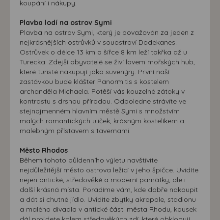
koupání i nákupy.
Plavba lodí na ostrov Symi
Plavba na ostrov Symi, který je považován za jeden z
nejkrásnějších ostrůvků v souostroví Dodekanes.
Ostrůvek o délce 13 km a šířce 8 km leží takřka až u
Turecka. Zdejší obyvatelé se živí lovem mořských hub,
které turisté nakupují jako suvenýry. První naší
zastávkou bude klášter Panormitis s kostelem
archanděla Michaela. Potěší vás kouzelné zátoky v
kontrastu s drsnou přírodou. Odpoledne strávíte ve
stejnojmenném hlavním městě Symi s množstvím
malých romantických uliček, krásným kostelíkem a
malebným přístavem s tavernami.
Město Rhodos
Během tohoto půldenního výletu navštívíte
nejdůležitější město ostrova ležící v jeho špičce. Uvidíte
nejen antické, středověké a moderní památky, ale i
další krásná místa. Poradíme vám, kde dobře nakoupit
a dát si chutné jídlo. Uvidíte zbytky akropole, stadionu
a malého divadla v antické části města Rhodu, kousek
dál projdete kolem středověkých zdí, které obklopují