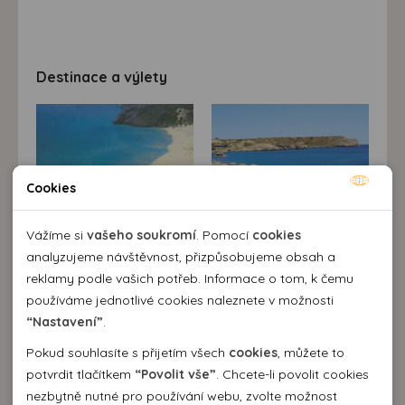
Destinace a výlety
Cookies
Nutné cookies
Nutné cookies pomáhají, aby byla webová stránka
Vážíme si
vašeho soukromí
. Pomocí
cookies
použitelná tak, že umožní základní funkce jako navigace
analyzujeme návštěvnost, přizpůsobujeme obsah a
stránky a přístup k zabezpečeným sekcím webové stránky.
reklamy podle vašich potřeb. Informace o tom, k čemu
Popis destinace
Webová stránka nemůže správně fungovat bez těchto
používáme jednotlivé cookies naleznete v možnosti
Klidné letovisko na východním pobřeží ostrova
Rhodos
cookies.
“Nastavení”
.
(
Řecko
), ideálně položené mezi dvěma skvosty historie
- hlavním městem Rhodem a čarokrásným Lindem - leží
Pokud souhlasíte s přijetím všech
cookies
, můžete to
u jedné z nejpůvabnějších pláží ostrova s modrou
Analytické cookies
potvrdit tlačítkem
“Povolit vše”
. Chcete-li povolit cookies
vlajkou za čistotu a krásu pláže. Do letoviska se
nezbytně nutné pro používání webu, zvolte možnost
Pomocí analytických cookies můžeme měřit návštěvnost
dostanete nádhernou, několikakilometrovou alejí