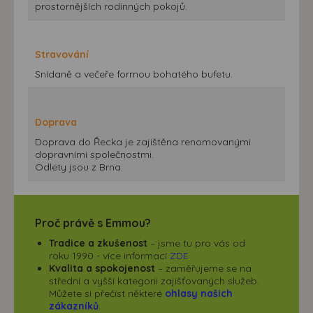
prostornějších rodinných pokojů.
Stravování
Snídaně a večeře formou bohatého bufetu.
Doprava
Doprava do Řecka je zajištěna renomovanými
dopravními společnostmi.
Odlety jsou z Brna.
Proč právě s Emmou?
Tradice a zkušenost
– jsme tu pro vás od
roku 1990 - více informací
ZDE
Kvalita a spokojenost
– zaměřujeme se na
střední a vyšší kategorii zajišťovaných služeb.
Můžete si přečíst některé
ohlasy našich
zákazníků
.