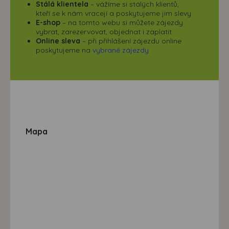
Stálá klientela
– vážíme si stálých klientů,
kteří se k nám vracejí a poskytujeme jim slevy
E-shop
– na tomto webu si můžete zájezdy
vybrat, zarezervovat, objednat i zaplatit
Online sleva
– při přihlášení zájezdu online
poskytujeme na
vybrané zájezdy
Mapa