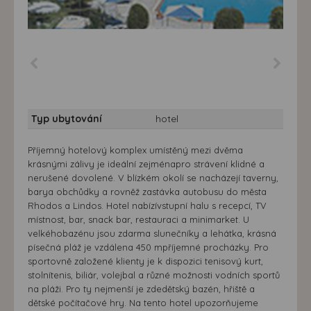
Typ ubytování
hotel
Příjemný hotelový komplex umístěný mezi dvěma
krásnými zálivy je ideální zejménapro strávení klidné a
nerušené dovolené. V blízkém okolí se nacházejí taverny,
barya obchůdky a rovněž zastávka autobusu do města
Rhodos a Lindos. Hotel nabízívstupní halu s recepcí, TV
místnost, bar, snack bar, restauraci a minimarket. U
velkéhobazénu jsou zdarma slunečníky a lehátka, krásná
písečná pláž je vzdálena 450 mpříjemné procházky. Pro
sportovně založené klienty je k dispozici tenisový kurt,
stolnítenis, biliár, volejbal a různé možnosti vodních sportů
na pláži. Pro ty nejmenší je zdedětský bazén, hřiště a
dětské počítačové hry. Na tento hotel upozorňujeme