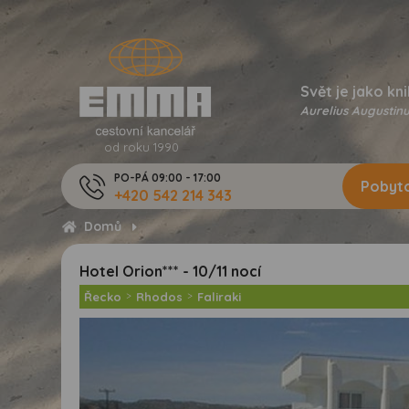
Svět je jako kni
Aurelius Augustinu
od roku 1990
PO-PÁ 09:00 - 17:00
Pobyto
+420 542 214 343
Domů
Hotel Orion*** - 10/11 nocí
Řecko
>
Rhodos
>
Faliraki