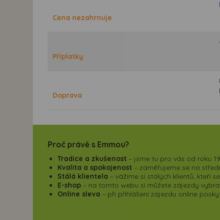
Cena nezahrnuje
Příplatky
Doprava
Proč právě s Emmou?
Tradice a zkušenost
– jsme tu pro vás od roku 19
Kvalita a spokojenost
– zaměřujeme se na střední
Stálá klientela
– vážíme si stálých klientů, kteří 
E-shop
– na tomto webu si můžete zájezdy vybrat,
Online sleva
– při přihlášení zájezdu online pos