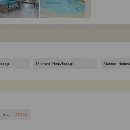
el Orion*** - 10/11
Hotel Orion*** - 10/11
Hotel Orion*** - 10/11
í
nocí
nocí
a noc
730
Kč