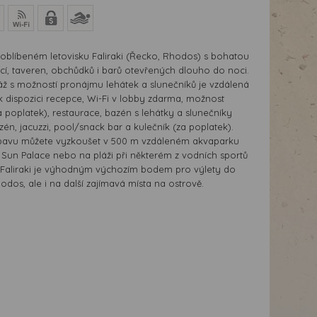
v oblíbeném letovisku Faliraki (Řecko, Rhodos) s bohatou
cí, taveren, obchůdků i barů otevřených dlouho do noci.
áž s možností pronájmu lehátek a slunečníků je vzdálená
k dispozici recepce, Wi-Fi v lobby zdarma, možnost
 poplatek), restaurace, bazén s lehátky a slunečníky
én, jacuzzi, pool/snack bar a kulečník (za poplatek).
bavu můžete vyzkoušet v 500 m vzdáleném akvaparku
 Sun Palace nebo na pláži při některém z vodních sportů
. Faliraki je výhodným výchozím bodem pro výlety do
dos, ale i na další zajímavá místa na ostrově.