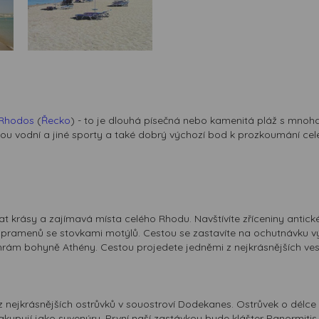
Rhodos
(
Řecko
) - to je dlouhá písečná nebo kamenitá pláž s mnoha z
 jsou vodní a jiné sporty a také dobrý výchozí bod k prozkoumání cel
nat krásy a zajímavá místa celého Rhodu. Navštívíte zříceniny antick
pramenů se stovkami motýlů. Cestou se zastavíte na ochutnávku vý
rám bohyně Athény. Cestou projedete jedněmi z nejkrásnějších vesn
 nejkrásnějších ostrůvků v souostroví Dodekanes. Ostrůvek o délce 1
nakupují jako suvenýry. První naší zastávkou bude klášter Panormiti