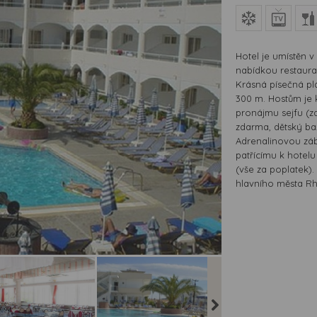
Hotel je umístěn 
nabídkou restaura
Krásná písečná pl
300 m. Hostům je 
pronájmu sejfu (za
zdarma, dětský baz
Adrenalinovou zá
patřícímu k hotelu
(vše za poplatek)
hlavního města Rho