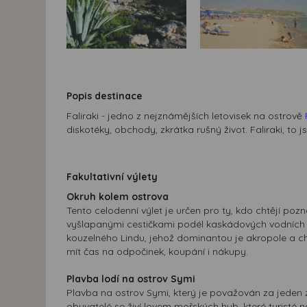
Popis destinace
Faliraki - jedno z nejznámějších letovisek na ostrově
diskotéky, obchody, zkrátka rušný život. Faliraki, to
Fakultativní výlety
Okruh kolem ostrova
Tento celodenní výlet je určen pro ty, kdo chtějí poz
vyšlapanými cestičkami podél kaskádových vodních 
kouzelného Lindu, jehož dominantou je akropole a ch
mít čas na odpočinek, koupání i nákupy.
Plavba lodí na ostrov Symi
Plavba na ostrov Symi, který je považován za jeden z
obyvatelé se živí lovem mořských hub, které turisté 