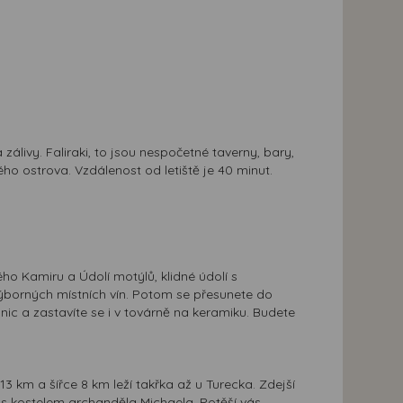
álivy. Faliraki, to jsou nespočetné taverny, bary,
ého ostrova. Vzdálenost od letiště je 40 minut.
ého Kamiru a Údolí motýlů, klidné údolí s
borných místních vín. Potom se přesunete do
ic a zastavíte se i v továrně na keramiku. Budete
3 km a šířce 8 km leží takřka až u Turecka. Zdejší
s s kostelem archanděla Michaela. Potěší vás