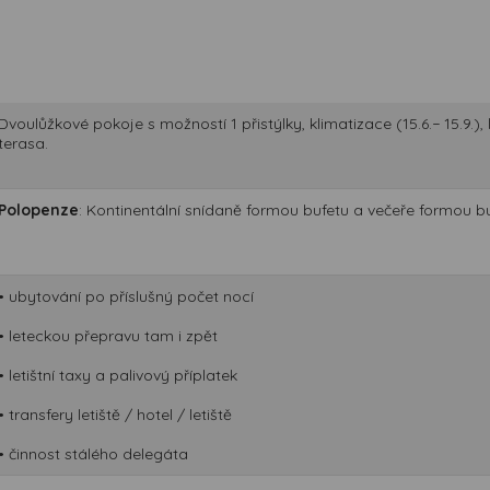
Dvoulůžkové pokoje s možností 1 přistýlky, klimatizace (15.6.− 15.9.)
terasa.
Polopenze
: Kontinentální snídaně formou bufetu a večeře formou bu
• ubytování po příslušný počet nocí
• leteckou přepravu tam i zpět
• letištní taxy a palivový příplatek
• transfery letiště / hotel / letiště
• činnost stálého delegáta