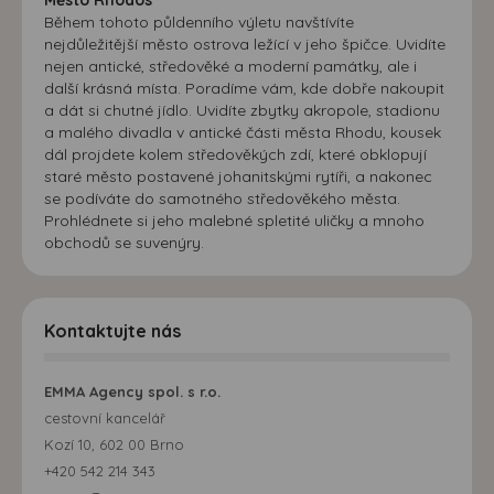
Během tohoto půldenního výletu navštívíte
nejdůležitější město ostrova ležící v jeho špičce. Uvidíte
nejen antické, středověké a moderní památky, ale i
další krásná místa. Poradíme vám, kde dobře nakoupit
a dát si chutné jídlo. Uvidíte zbytky akropole, stadionu
a malého divadla v antické části města Rhodu, kousek
dál projdete kolem středověkých zdí, které obklopují
staré město postavené johanitskými rytíři, a nakonec
se podíváte do samotného středověkého města.
Prohlédnete si jeho malebné spletité uličky a mnoho
obchodů se suvenýry.
Kontaktujte nás
EMMA Agency spol. s r.o.
cestovní kancelář
Kozí 10, 602 00 Brno
+420 542 214 343