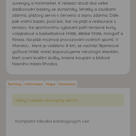
suvenýry a minimarket. K relaxaci slouží dva velké
sladkovodní bazény se slunečníky, lehátky a osuškami
zdarma, plážový servis v červenci a srpnu zdarma. Dále
pak vnitřní bazén, pool bar, bar na pláži a restaurace s
terasou. Ke sportovnímu vybavení patří tenisové kurty,
volejbalové a basketbalové hřiště, dětské hřiště, minigolf a
fitness. Na pláži možnost provozování vodních sportů. V
Afandou , které je vzdáleno 8 km, se nachází 18jamkové
golfové hřiště. Hotel doporučujeme náročným klientům,
kteří ocení kvalitní služby, krásné koupání a blízkost
hlavního města Rhodos.
Termíny
Informace
Mapa
Destinace
Nebyl nalezen dostupný termín.
Kompletní tabulka katalogových cen