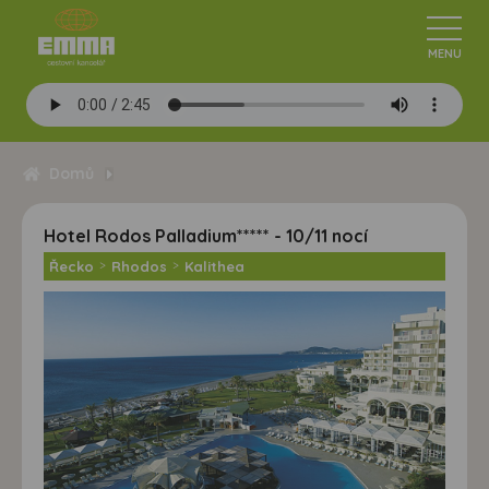
Domů
Hotel Rodos Palladium***** - 10/11 nocí
Řecko
>
Rhodos
>
Kalithea