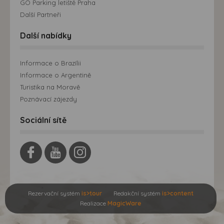
GO Parking letiště Praha
Další Partneři
Další nabídky
Informace o Brazílii
Informace o Argentině
Turistika na Moravě
Poznávací zájezdy
Sociální sítě
Rezervační systém
is>tour
Redakční systém
is>content
Realizace
MagicWare