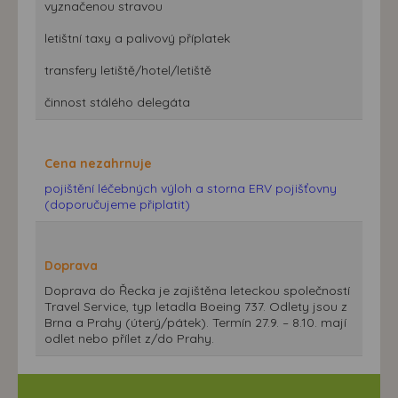
vyznačenou stravou
letištní taxy a palivový příplatek
transfery letiště/hotel/letiště
činnost stálého delegáta
Cena nezahrnuje
pojištění léčebných výloh a storna ERV pojišťovny
(doporučujeme připlatit)
Doprava
Doprava do Řecka je zajištěna leteckou společností
Travel Service, typ letadla Boeing 737. Odlety jsou z
Brna a Prahy (úterý/pátek). Termín 27.9. – 8.10. mají
odlet nebo přílet z/do Prahy.