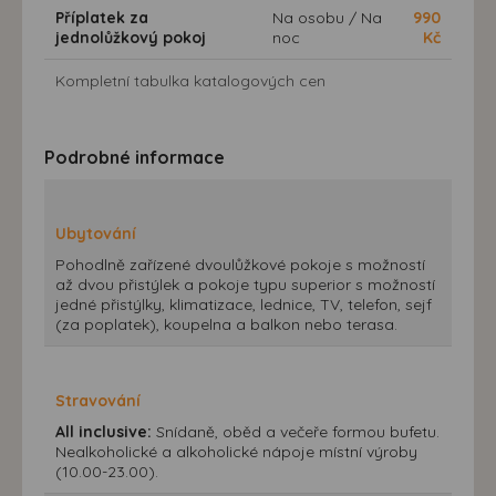
Příplatek za
Na osobu / Na
990
jednolůžkový pokoj
noc
Kč
Kompletní tabulka katalogových cen
Podrobné informace
Ubytování
Pohodlně zařízené dvoulůžkové pokoje s možností
až dvou přistýlek a pokoje typu superior s možností
jedné přistýlky, klimatizace, lednice, TV, telefon, sejf
(za poplatek), koupelna a balkon nebo terasa.
Stravování
All inclusive:
Snídaně, oběd a večeře formou bufetu.
Nealkoholické a alkoholické nápoje místní výroby
(10.00-23.00).