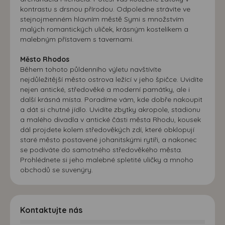
kontrastu s drsnou přírodou. Odpoledne strávíte ve
stejnojmenném hlavním městě Symi s množstvím
malých romantických uliček, krásným kostelíkem a
malebným přístavem s tavernami.
Město Rhodos
Během tohoto půldenního výletu navštívíte
nejdůležitější město ostrova ležící v jeho špičce. Uvidíte
nejen antické, středověké a moderní památky, ale i
další krásná místa. Poradíme vám, kde dobře nakoupit
a dát si chutné jídlo. Uvidíte zbytky akropole, stadionu
a malého divadla v antické části města Rhodu, kousek
dál projdete kolem středověkých zdí, které obklopují
staré město postavené johanitskými rytíři, a nakonec
se podíváte do samotného středověkého města.
Prohlédnete si jeho malebné spletité uličky a mnoho
obchodů se suvenýry.
Kontaktujte nás