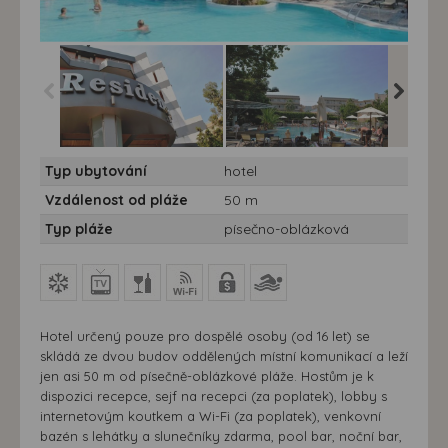
Hotel The Residence**** -
Hotel The Residence**** -
Hotel Th
Typ ubytování
hotel
7 nocí - Rhodos, Ialyssos
7 nocí - Rhodos, Ialyssos
7 nocí -
- Hotel The Residence
- Hotel The Residence
- Hotel 
Vzdálenost od pláže
50 m
Typ pláže
písečno-oblázková
Hotel určený pouze pro dospělé osoby (od 16 let) se
skládá ze dvou budov oddělených místní komunikací a leží
jen asi 50 m od písečně-oblázkové pláže. Hostům je k
dispozici recepce, sejf na recepci (za poplatek), lobby s
internetovým koutkem a Wi-Fi (za poplatek), venkovní
bazén s lehátky a slunečníky zdarma, pool bar, noční bar,