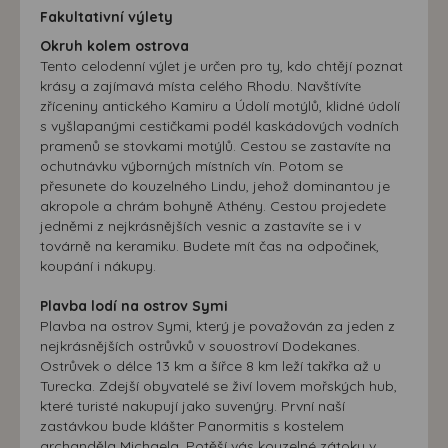
Fakultativní výlety
Okruh kolem ostrova
Tento celodenní výlet je určen pro ty, kdo chtějí poznat
krásy a zajímavá místa celého Rhodu. Navštívíte
zříceniny antického Kamiru a Údolí motýlů, klidné údolí
s vyšlapanými cestičkami podél kaskádových vodních
pramenů se stovkami motýlů. Cestou se zastavíte na
ochutnávku výborných místních vín. Potom se
přesunete do kouzelného Lindu, jehož dominantou je
akropole a chrám bohyně Athény. Cestou projedete
jedněmi z nejkrásnějších vesnic a zastavíte se i v
továrně na keramiku. Budete mít čas na odpočinek,
koupání i nákupy.
Plavba lodí na ostrov Symi
Plavba na ostrov Symi, který je považován za jeden z
nejkrásnějších ostrůvků v souostroví Dodekanes.
Ostrůvek o délce 13 km a šířce 8 km leží takřka až u
Turecka. Zdejší obyvatelé se živí lovem mořských hub,
které turisté nakupují jako suvenýry. První naší
zastávkou bude klášter Panormitis s kostelem
archanděla Michaela. Potěší vás kouzelné zátoky v