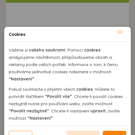
Mapa
Cookies
Nutné cookies
Nutné cookies pomáhají, aby byla webová stránka
Vážíme si
vašeho soukromí
. Pomocí
cookies
použitelná tak, že umožní základní funkce jako navigace
analyzujeme návštěvnost, přizpůsobujeme obsah a
stránky a přístup k zabezpečeným sekcím webové stránky.
reklamy podle vašich potřeb. Informace o tom, k čemu
Webová stránka nemůže správně fungovat bez těchto
používáme jednotlivé cookies naleznete v možnosti
cookies.
“Nastavení”
.
Pokud souhlasíte s přijetím všech
cookies
, můžete to
Analytické cookies
potvrdit tlačítkem
“Povolit vše”
. Chcete-li povolit cookies
nezbytně nutné pro používání webu, zvolte možnost
Pomocí analytických cookies můžeme měřit návštěvnost
“Povolit nezbytné”
. Chcete-li nastavení
upravit
, zvolte
našeho webu, zdroje návštěv, výkon reklam a také jejich
Personální cookies
Destinace a výlety
možnost
“Nastavení”
.
dosah. Takto získaná data zpracováváme anonymně bez
Personalizační soubory cookies nám umožňují přizpůsobit
vazby na konkrétního uživatele našeho webu. Bez vašeho
prohlížení webu dle vašich zájmů a preferencí. Bez
Reklamní cookies
souhlasu s používáním analytických cookies, ztrácíme