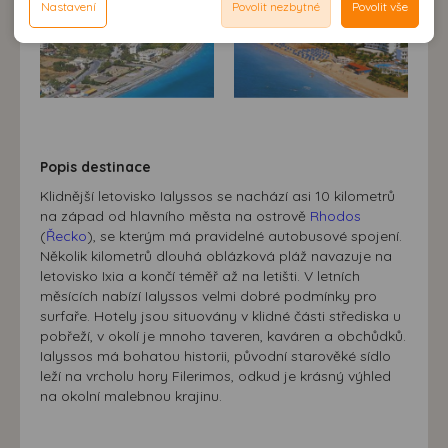
souhlasu může dojít mj. k zobrazování informací
Nastavení
Povolit nezbytné
Povolit vše
Reklamní cookies používáme my nebo třetí strana k
možnost analýzy výkonu a optimalizace našeho webu.
neodpovídající Vaším potřebám, méně užitečné nabídce či
zobrazování relevantní reklamy nebo obsahu jak na
doporučení.
našem webu, tak na webech třetích stran. Díky tomu
máme možnost vytvářet profily založené na Vašich
zájmech. Na základě těchto informací není zpravidla
možná bezprostřední identifikace uživatele. Bez vyjádření
souhlasu, nedojde k zobrazování obsahu a reklam
Popis destinace
přizpůsobených Vašim zájmům.
Klidnější letovisko Ialyssos se nachází asi 10 kilometrů
na západ od hlavního města na ostrově
Rhodos
(
Řecko
), se kterým má pravidelné autobusové spojení.
Několik kilometrů dlouhá oblázková pláž navazuje na
letovisko Ixia a končí téměř až na letišti. V letních
měsících nabízí Ialyssos velmi dobré podmínky pro
surfaře. Hotely jsou situovány v klidné části střediska u
pobřeží, v okolí je mnoho taveren, kaváren a obchůdků.
Ialyssos má bohatou historii, původní starověké sídlo
leží na vrcholu hory Filerimos, odkud je krásný výhled
na okolní malebnou krajinu.