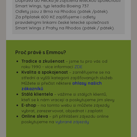
Doprava do Řecka je zajištěna leteckou společností
Smart Wings, typ letadla Boeing 737.
Odlety jsou z Brna na Rhodos (pátek /pátek).
Za příplatek 600 Kč zajišťujeme i odlety
pravidelnými linkami české letecké společnosti
Smart Wings z Prahy na Rhodos (pátek / pátek).
Proč právě s Emmou?
Tradice a zkušenost
– jsme tu pro vás od
roku 1990 - více informací
ZDE
Kvalita a spokojenost
– zaměřujeme se na
střední a vyšší kategorii zajišťovaných služeb.
Můžete si přečíst některé
ohlasy našich
zákazníků
.
Stálá klientela
– vážíme si stálých klientů,
kteří se k nám vracejí a poskytujeme jim slevy
E-shop
– na tomto webu si můžete zájezdy
vybrat, zarezervovat, objednat i zaplatit
Online sleva
– při přihlášení zájezdu online
poskytujeme na
vybrané zájezdy