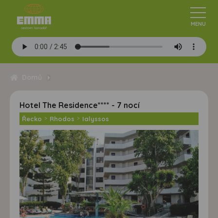
Domů
Hotel The Residence**** - 7 nocí
Řecko
>
Rhodos
>
Ialyssos