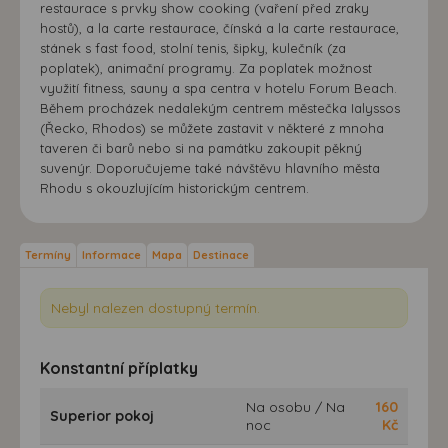
restaurace s prvky show cooking (vaření před zraky
hostů), a la carte restaurace, čínská a la carte restaurace,
stánek s fast food, stolní tenis, šipky, kulečník (za
poplatek), animační programy. Za poplatek možnost
využití fitness, sauny a spa centra v hotelu Forum Beach.
Během procházek nedalekým centrem městečka Ialyssos
(Řecko, Rhodos) se můžete zastavit v některé z mnoha
taveren či barů nebo si na památku zakoupit pěkný
suvenýr. Doporučujeme také návštěvu hlavního města
Rhodu s okouzlujícím historickým centrem.
Termíny
Informace
Mapa
Destinace
Nebyl nalezen dostupný termín.
Konstantní příplatky
Na osobu / Na
160
Superior pokoj
noc
Kč