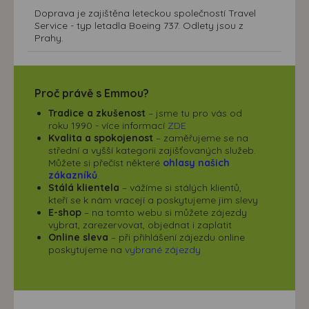
Doprava je zajištěna leteckou společností Travel
Service - typ letadla Boeing 737. Odlety jsou z
Prahy.
Proč právě s Emmou?
Tradice a zkušenost
– jsme tu pro vás od
roku 1990 - více informací
ZDE
Kvalita a spokojenost
– zaměřujeme se na
střední a vyšší kategorii zajišťovaných služeb.
Můžete si přečíst některé
ohlasy našich
zákazníků
.
Stálá klientela
– vážíme si stálých klientů,
kteří se k nám vracejí a poskytujeme jim slevy
E-shop
– na tomto webu si můžete zájezdy
vybrat, zarezervovat, objednat i zaplatit
Online sleva
– při přihlášení zájezdu online
poskytujeme na
vybrané zájezdy