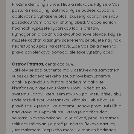
Prožijte den plný slunce, klidu a relaxace, kdy se o Vás
postará někdo jiný. Zatímco Vy se budete koupat a
opalovat na vyhlášené pláži, zkušený kapitán se svou
posádkou Vám připraví chutný oběd. V dopoledních
hodinách vyplujete rybářskou lodí z přístavu
Pythagorion a po zhruba dvouhodinové plavbě, kdy se
můžete kochat krásnými scenériemi, připlujete na jinak
nepřístupnou pláž na ostrově. Zde Vás čeká nejen ta
pravá dovolenková pohoda, ale také výtečný oběd.
Ostrov Patmos
, cena: cca 66 €
Jakkoliv se zdá být tento malý ostrůvek na samotném
výběžku dodekanéského souostroví bezvýznamný,
opak je pravdou. V historii, především pak v té
křesťanské, hraje svou vlastní úlohu. Vděčí za to
svatému Janovi, který sem roku 95 po Kristu přišel, aby
i zde rozšířil svou křesťanskou věrouku. Bible říká, že
právě zde, v jeskyni, ke svatému Janovi promluvil Bůh a
nadiktoval mu Apokalypsu, která je od těch dob
součástí Nového zákona. To je důvod, proč je Patmos
tolik navštěvovaný a proč jej někteří Řekové nazývají
„Jeruzalémem Egejského moře“. V ranních hodinách