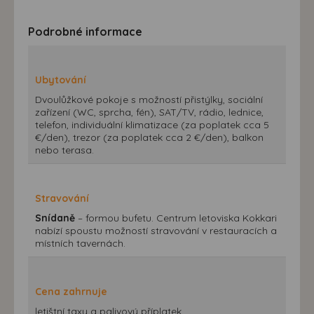
Podrobné informace
Ubytování
Dvoulůžkové pokoje s možností přistýlky, sociální
zařízení (WC, sprcha, fén), SAT/TV, rádio, lednice,
telefon, individuální klimatizace (za poplatek cca 5
€/den), trezor (za poplatek cca 2 €/den), balkon
nebo terasa.
Stravování
Snídaně
– formou bufetu. Centrum letoviska Kokkari
nabízí spoustu možností stravování v restauracích a
místních tavernách.
Cena zahrnuje
letištní taxy a palivový příplatek