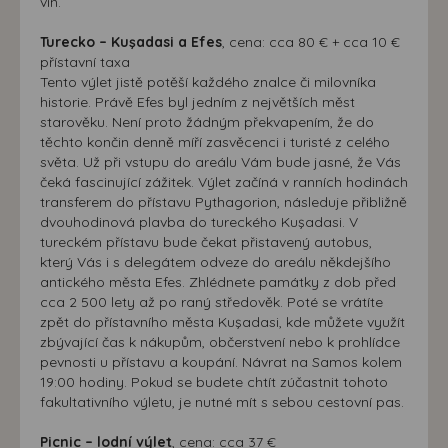
vín.
Turecko – Kuşadasi a Efes
, cena: cca 80 € + cca 10 €
přístavní taxa
Tento výlet jistě potěší každého znalce či milovníka
historie. Právě Efes byl jedním z největších měst
starověku. Není proto žádným překvapením, že do
těchto končin denně míří zasvěcenci i turisté z celého
světa. Už při vstupu do areálu Vám bude jasné, že Vás
čeká fascinující zážitek. Výlet začíná v ranních hodinách
transferem do přístavu Pythagorion, následuje přibližně
dvouhodinová plavba do tureckého Kuşadasi. V
tureckém přístavu bude čekat přistavený autobus,
který Vás i s delegátem odveze do areálu někdejšího
antického města Efes. Zhlédnete památky z dob před
cca 2 500 lety až po raný středověk. Poté se vrátíte
zpět do přístavního města Kuşadasi, kde můžete využít
zbývající čas k nákupům, občerstvení nebo k prohlídce
pevnosti u přístavu a koupání. Návrat na Samos kolem
19:00 hodiny. Pokud se budete chtít zúčastnit tohoto
fakultativního výletu, je nutné mít s sebou cestovní pas.
Picnic – lodní výlet
, cena: cca 37 €