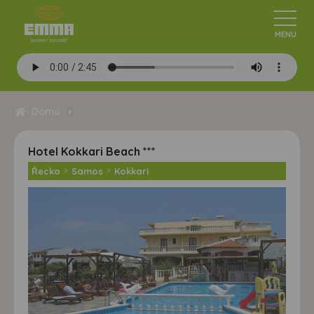
Domů
Hotel Kokkari Beach ***
Řecko
>
Samos
>
Kokkari