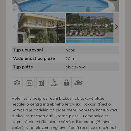
Hotel Kokkari Beach *** -
Hotel Kokkari Beach *** -
Hotel Ko
Typ ubytování
hotel
Řecko, Samos, Kokkari -
Řecko, Samos, Kokkari -
Řecko, S
hotel Kokkari Beach
hotel Kokkari Beach
hotel Ko
Vzdálenost od pláže
20 m
Typ pláže
oblázková
Hotel leží v bezprostřední blízkosti oblázkové pláže
nedaleko centra malebného letoviska Kokkari (Řecko,
Samos)a je oddělen od pláže menší pobřežní komunikací.
V okolí se nachází další krásné pláže – Lemonakia se
svými zátokami (10 minut chůze) a Tsamadou (15 minut
chůze). K hotelovému vybavení patří recepce s možností