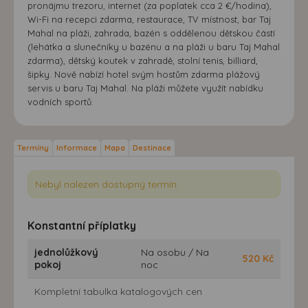
pronájmu trezoru, internet (za poplatek cca 2 €/hodina),
Wi-Fi na recepci zdarma, restaurace, TV místnost, bar Taj
Mahal na pláži, zahrada, bazén s oddělenou dětskou částí
(lehátka a slunečníky u bazénu a na pláži u baru Taj Mahal
zdarma), dětský koutek v zahradě, stolní tenis, billiard,
šipky. Nově nabízí hotel svým hostům zdarma plážový
servis u baru Taj Mahal. Na pláži můžete využít nabídku
vodních sportů.
Termíny
Informace
Mapa
Destinace
Nebyl nalezen dostupný termín.
Konstantní příplatky
jednolůžkový
Na osobu / Na
520
Kč
pokoj
noc
Kompletní tabulka katalogových cen