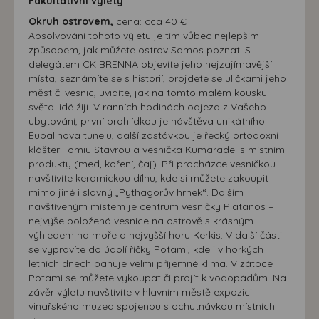
Fakultativní výlety
možná bezprostřední identifikace uživatele. Bez vyjádření
Okruh ostrovem,
cena: cca 40 €
souhlasu, nedojde k zobrazování obsahu a reklam
Absolvování tohoto výletu je tím vůbec nejlepším
přizpůsobených Vašim zájmům.
způsobem, jak můžete ostrov Samos poznat. S
delegátem CK BRENNA objevíte jeho nejzajímavější
místa, seznámíte se s historií, projdete se uličkami jeho
měst či vesnic, uvidíte, jak na tomto malém kousku
světa lidé žijí. V ranních hodinách odjezd z Vašeho
ubytování, první prohlídkou je návštěva unikátního
Eupalinova tunelu, další zastávkou je řecký ortodoxní
klášter Tomiu Stavrou a vesnička Kumaradei s místními
produkty (med, koření, čaj). Při procházce vesničkou
navštívíte keramickou dílnu, kde si můžete zakoupit
mimo jiné i slavný „Pythagorův hrnek“. Dalším
navštíveným místem je centrum vesničky Platanos –
nejvýše položená vesnice na ostrově s krásným
výhledem na moře a nejvyšší horu Kerkis. V další části
se vypravíte do údolí říčky Potami, kde i v horkých
letních dnech panuje velmi příjemné klima. V zátoce
Potami se můžete vykoupat či projít k vodopádům. Na
závěr výletu navštívíte v hlavním městě expozici
vinařského muzea spojenou s ochutnávkou místních