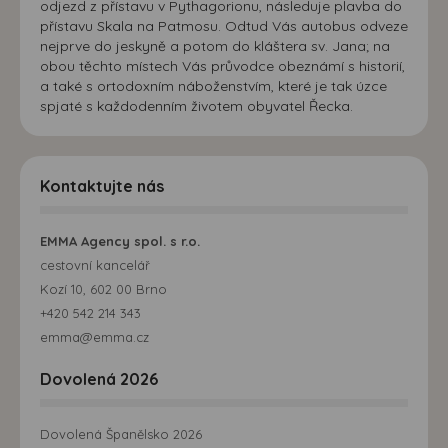
odjezd z přístavu v Pythagorionu, následuje plavba do
přístavu Skala na Patmosu. Odtud Vás autobus odveze
nejprve do jeskyně a potom do kláštera sv. Jana; na
obou těchto místech Vás průvodce obeznámí s historií,
a také s ortodoxním náboženstvím, které je tak úzce
spjaté s každodenním životem obyvatel Řecka.
Kontaktujte nás
EMMA Agency spol. s r.o.
cestovní kancelář
Kozí 10, 602 00 Brno
+420 542 214 343
emma@emma.cz
Dovolená 2026
Dovolená Španělsko 2026