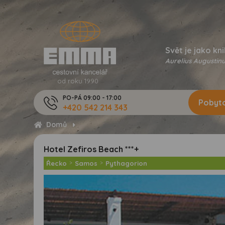
Svět je jako kni
Aurelius Augustinu
od roku 1990
PO-PÁ 09:00 - 17:00
Pobyto
+420 542 214 343
Domů
Hotel Zefiros Beach ***+
Řecko
>
Samos
>
Pythagorion