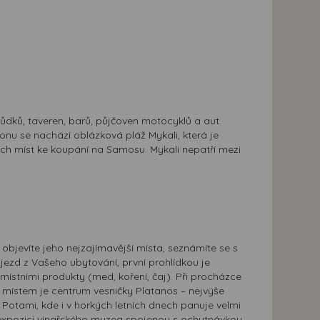
dků, taveren, barů, půjčoven motocyklů a aut.
u se nachází oblázková pláž Mykali, která je
ch míst ke koupání na Samosu. Mykali nepatří mezi
jevíte jeho nejzajímavější místa, seznámíte se s
odjezd z Vašeho ubytování, první prohlídkou je
místními produkty (med, koření, čaj). Při procházce
m místem je centrum vesničky Platanos – nejvýše
 Potami, kde i v horkých letních dnech panuje velmi
ě expozici vinařského muzea spojenou s ochutnávkou