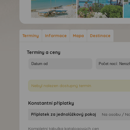
Hotel Zefiros Beach ***+
Hotel Zefiros Beach ***+
Hot
- Recko, Samos,
- Recko, Samos,
- R
Pythagorion - Hotel
Pythagorion - Hotel
Pyt
Termíny
Informace
Mapa
Destinace
Zefiros Beach
Zefiros Beach
Zef
Termíny a ceny
Nebyl nalezen dostupný termín.
Konstantní příplatky
Příplatek za jednolůžkový pokoj
Na osobu / N
Kompletní tabulka katalogových cen