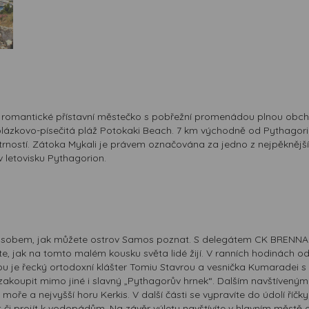
 romantické přístavní městečko s pobřežní promenádou plnou obchů
zkovo-písečitá pláž Potokaki Beach. 7 km východně od Pythagorion
ostí. Zátoka Mykali je právem označována za jedno z nejpěknější
v letovisku Pythagorion.
působem, jak můžete ostrov Samos poznat. S delegátem CK BRENNA ob
idíte, jak na tomto malém kousku světa lidé žijí. V ranních hodinách 
ou je řecký ortodoxní klášter Tomiu Stavrou a vesnička Kumaradei s 
 zakoupit mimo jiné i slavný „Pythagorův hrnek“. Dalším navštívený
ře a nejvyšší horu Kerkis. V další části se vypravíte do údolí říčky
 či projít k vodopádům. Na závěr výletu navštívíte v hlavním měst