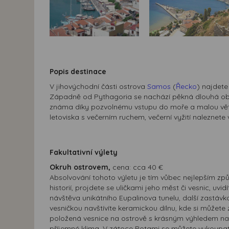
Popis destinace
V jihovýchodní části ostrova
Samos
(
Řecko
) najdete
Západně od Pythagoria se nachází pěkná dlouhá oblá
známa díky pozvolnému vstupu do moře a malou větrn
letoviska s večerním ruchem, večerní vyžití naleznete 
Fakultativní výlety
Okruh ostrovem,
cena: cca 40 €
Absolvování tohoto výletu je tím vůbec nejlepším z
historií, projdete se uličkami jeho měst či vesnic, uv
návštěva unikátního Eupalinova tunelu, další zastávk
vesničkou navštívíte keramickou dílnu, kde si můžete
položená vesnice na ostrově s krásným výhledem na mo
příjemné klima. V zátoce Potami se můžete vykoupat