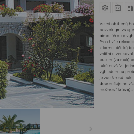
Velmi oblíbený hot
pozvolným vstupe
atmosférou a výh
Pro chvíle relaxac
zdarma, dětský baz
vnitřní a venkovn
busem (za malý po
také navštívit jed
výhledem na protě
je zde široká pale
doporučujeme všem,
možností krásných