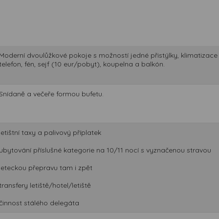
Moderní dvoulůžkové pokoje s možností jedné přistýlky, klimatizace 
telefon, fén, sejf (10 eur/pobyt), koupelna a balkón.
Snídaně a večeře formou bufetu.
letištní taxy a palivový příplatek
ubytování příslušné kategorie na 10/11 nocí s vyznačenou stravou
leteckou přepravu tam i zpět
transfery letiště/hotel/letiště
činnost stálého delegáta