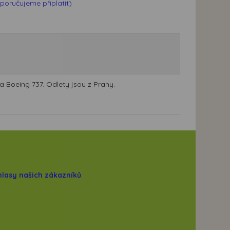
poručujeme připlatit)
la Boeing 737. Odlety jsou z Prahy.
hlasy našich zákazníků
.