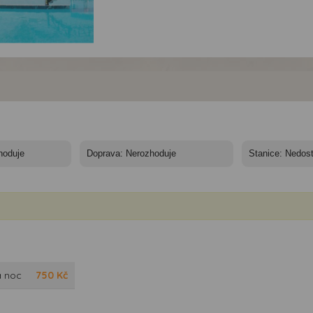
el Zefiros Beach ***+
ecko, Samos,
hagorion - Hotel
iros Beach
a noc
750
Kč