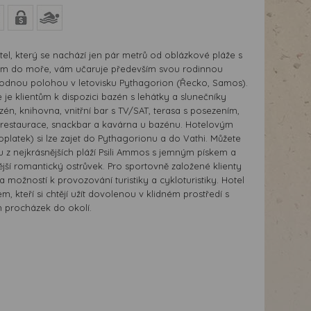
el, který se nachází jen pár metrů od oblázkové pláže s
m do moře, vám učaruje především svou rodinnou
odnou polohou v letovisku Pythagorion (Řecko, Samos).
e je klientům k dispozici bazén s lehátky a slunečníky
én, knihovna, vnitřní bar s TV/SAT, terasa s posezením,
í restaurace, snackbar a kavárna u bazénu. Hotelovým
platek) si lze zajet do Pythagorionu a do Vathi. Můžete
nu z nejkrásnějších pláží Psili Ammos s jemným pískem a
jší romantický ostrůvek. Pro sportovně založené klienty
ta možností k provozování turistiky a cykloturistiky. Hotel
 kteří si chtějí užít dovolenou v klidném prostředí s
 procházek do okolí.