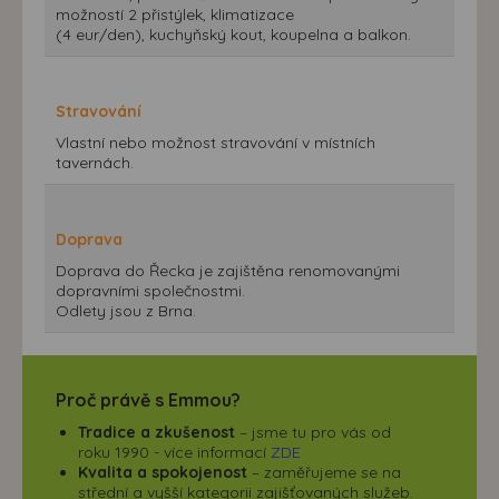
možností 2 přistýlek, klimatizace
(4 eur/den), kuchyňský kout, koupelna a balkon.
Stravování
Vlastní nebo možnost stravování v místních
tavernách.
Doprava
Doprava do Řecka je zajištěna renomovanými
dopravními společnostmi.
Odlety jsou z Brna.
Proč právě s Emmou?
Tradice a zkušenost
– jsme tu pro vás od
roku 1990 - více informací
ZDE
Kvalita a spokojenost
– zaměřujeme se na
střední a vyšší kategorii zajišťovaných služeb.