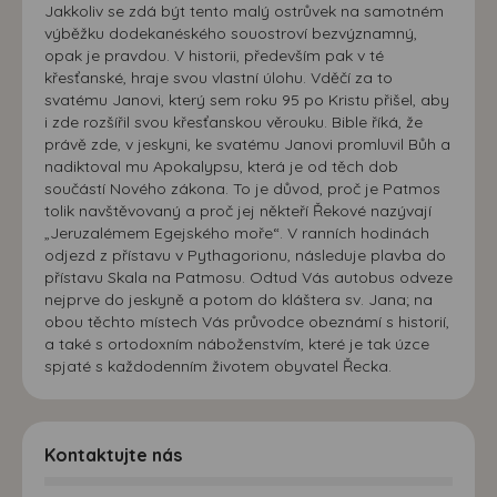
Jakkoliv se zdá být tento malý ostrůvek na samotném
výběžku dodekanéského souostroví bezvýznamný,
opak je pravdou. V historii, především pak v té
křesťanské, hraje svou vlastní úlohu. Vděčí za to
svatému Janovi, který sem roku 95 po Kristu přišel, aby
i zde rozšířil svou křesťanskou věrouku. Bible říká, že
právě zde, v jeskyni, ke svatému Janovi promluvil Bůh a
nadiktoval mu Apokalypsu, která je od těch dob
součástí Nového zákona. To je důvod, proč je Patmos
tolik navštěvovaný a proč jej někteří Řekové nazývají
„Jeruzalémem Egejského moře“. V ranních hodinách
odjezd z přístavu v Pythagorionu, následuje plavba do
přístavu Skala na Patmosu. Odtud Vás autobus odveze
nejprve do jeskyně a potom do kláštera sv. Jana; na
obou těchto místech Vás průvodce obeznámí s historií,
a také s ortodoxním náboženstvím, které je tak úzce
spjaté s každodenním životem obyvatel Řecka.
Kontaktujte nás