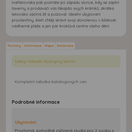
tvářletoviska pak poznáte po západu slunce, kdy se zaplní
taverny a prodavači vás lákajído svých krámků, zkrátka
letovisko začíná žít a pulzovat. Ideální ubytování
provšechny, kteří chtějí strávit svoji dovolenou v blízkosti
nádherné pláže a jen pár krokůod centra všeho dění.
Termíny
Informace
Mapa
Destinace
Nebyl nalezen dostupný termín.
Kompletní tabulka katalogových cen
Podrobné informace
Ubytování
Prostorná, pohodlně zařízená studia pro 2 osoby s