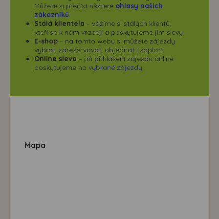
Můžete si přečíst některé
ohlasy našich
zákazníků
.
Stálá klientela
– vážíme si stálých klientů,
kteří se k nám vracejí a poskytujeme jim slevy
E-shop
– na tomto webu si můžete zájezdy
vybrat, zarezervovat, objednat i zaplatit
Online sleva
– při přihlášení zájezdu online
poskytujeme na
vybrané zájezdy
Mapa