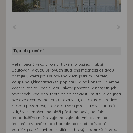
Typ ubytování
Velmi pěkná vilka v romantickém prostředí nabízí
ubytování v dvoulůžkových studiíchs možností až dvou
přistýlek, která jsou vybavena kuchyňským koutem,
koupelnou,klimatizací (za poplatek) a balkonem. Příjemné
večerní teploty vás budou lákatk posezení v nesčetných
tavernách, kde ochutnáte nejen speciality místní kuchyněa
světově oceňovaná muškátová vína, ale okusíte i tradiční
řeckou pozornost, prokterou sem jezdí stále více turistů.
Když vás lenošení na pláži přestane bavit, nenínic
jednoduššího než si vyjet na výlet do vnitrozemí na
jedinečné vycházky do hor,kde naleznete původní
vesničky se zástavbou tradičních řeckých domků. Novou