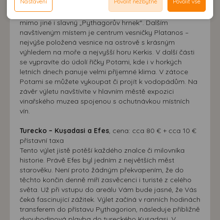
Nastavení
Povolit nezbytné
Povolit vše
Reklamní cookies používáme my nebo třetí strana k
produkty (med, koření, čaj). Při procházce vesničkou
možnost analýzy výkonu a optimalizace našeho webu.
neodpovídající Vaším potřebám, méně užitečné nabídce či
navštívíte keramickou dílnu, kde si můžete zakoupit
zobrazování relevantní reklamy nebo obsahu jak na
doporučení.
mimo jiné i slavný „Pythagorův hrnek“. Dalším
našem webu, tak na webech třetích stran. Díky tomu
navštíveným místem je centrum vesničky Platanos –
máme možnost vytvářet profily založené na Vašich
nejvýše položená vesnice na ostrově s krásným
zájmech. Na základě těchto informací není zpravidla
výhledem na moře a nejvyšší horu Kerkis. V další části
možná bezprostřední identifikace uživatele. Bez vyjádření
se vypravíte do údolí říčky Potami, kde i v horkých
letních dnech panuje velmi příjemné klima. V zátoce
souhlasu, nedojde k zobrazování obsahu a reklam
Potami se můžete vykoupat či projít k vodopádům. Na
přizpůsobených Vašim zájmům.
závěr výletu navštívíte v hlavním městě expozici
vinařského muzea spojenou s ochutnávkou místních
vín.
Turecko – Kuşadasi a Efes
, cena: cca 80 € + cca 10 €
přístavní taxa
Tento výlet jistě potěší každého znalce či milovníka
historie. Právě Efes byl jedním z největších měst
starověku. Není proto žádným překvapením, že do
těchto končin denně míří zasvěcenci i turisté z celého
světa. Už při vstupu do areálu Vám bude jasné, že Vás
čeká fascinující zážitek. Výlet začíná v ranních hodinách
transferem do přístavu Pythagorion, následuje přibližně
dvouhodinová plavba do tureckého Kuşadasi. V