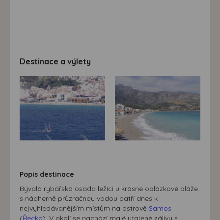
Destinace a výlety
Popis destinace
Bývalá rybářská osada ležící u krásné oblázkové pláže
s nádherně průzračnou vodou patří dnes k
nejvyhledávanějším místům na ostrově
Samos
(
Řecko
). V okolí se nachází malé utajené zálivy s