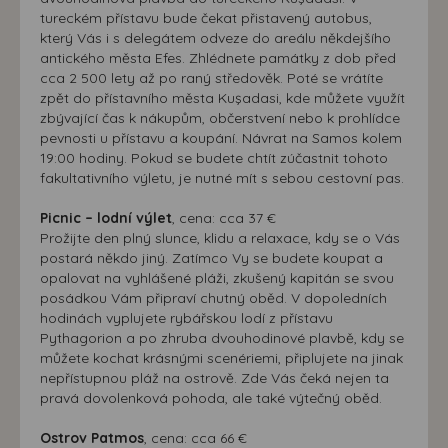
tureckém přístavu bude čekat přistavený autobus,
který Vás i s delegátem odveze do areálu někdejšího
antického města Efes. Zhlédnete památky z dob před
cca 2 500 lety až po raný středověk. Poté se vrátíte
zpět do přístavního města Kuşadasi, kde můžete využít
zbývající čas k nákupům, občerstvení nebo k prohlídce
pevnosti u přístavu a koupání. Návrat na Samos kolem
19:00 hodiny. Pokud se budete chtít zúčastnit tohoto
fakultativního výletu, je nutné mít s sebou cestovní pas.
Picnic – lodní výlet
, cena: cca 37 €
Prožijte den plný slunce, klidu a relaxace, kdy se o Vás
postará někdo jiný. Zatímco Vy se budete koupat a
opalovat na vyhlášené pláži, zkušený kapitán se svou
posádkou Vám připraví chutný oběd. V dopoledních
hodinách vyplujete rybářskou lodí z přístavu
Pythagorion a po zhruba dvouhodinové plavbě, kdy se
můžete kochat krásnými scenériemi, připlujete na jinak
nepřístupnou pláž na ostrově. Zde Vás čeká nejen ta
pravá dovolenková pohoda, ale také výtečný oběd.
Ostrov Patmos
, cena: cca 66 €