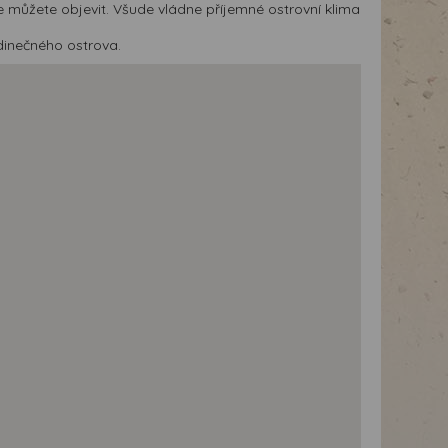
e můžete objevit. Všude vládne příjemné ostrovní klima
edinečného ostrova.