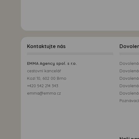
Kontaktujte nás
Dovole
EMMA Agency spol. s r.o.
Dovolená 
cestovní kancelář
Dovolená 
Kozí 10, 602 00 Brno
Dovolená
+420 542 214 343
Dovolená
emma@emma.cz
Dovolená 
Poznávací
Naši par