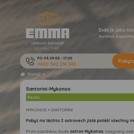
Svět je jako kni
Aurelius Augustinu
od roku 1990
PO-PÁ 09:00 - 17:00
Pobyto
+420 542 214 343
Domů
Santorini-Mykonos
Řecko
MYKONOS • SANTORINI
Pobyt na těchto 2 ostrovech jistě potěší všechny m
První zastávkou bude
ostrov Mykonos
, nazývaný ost