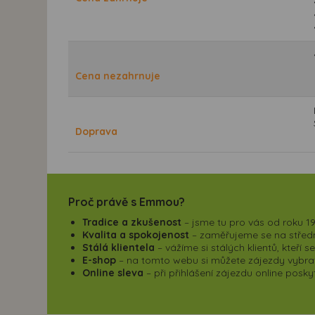
Cena nezahrnuje
Doprava
Proč právě s Emmou?
Tradice a zkušenost
– jsme tu pro vás od roku 19
Kvalita a spokojenost
– zaměřujeme se na střední
Stálá klientela
– vážíme si stálých klientů, kteří 
E-shop
– na tomto webu si můžete zájezdy vybrat,
Online sleva
– při přihlášení zájezdu online pos