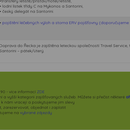
•transfery letiště/přístav/hotel/letiště,
přizpůsobených Vašim zájmům.
• lodní lístek třídy C na Mykonos a Santorini,
• český delegát na Santorini.
•
pojištění léčebných výloh a storna ERV pojišťovny (doporučujeme p
Doprava do Řecka je zajištěna leteckou společností Travel Service, 
Santorini – pátek/úterý.
90 - více informací
ZDE
 a vyšší kategorii zajišťovaných služeb. Můžete si přečíst některé
o
se k nám vracejí a poskytujeme jim slevy
 zarezervovat, objednat i zaplatit
kytujeme na
vybrané zájezdy