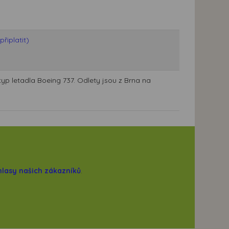
řiplatit)
typ letadla Boeing 737. Odlety jsou z Brna na
hlasy našich zákazníků
.