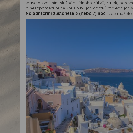
kráse a kvalitním službám. Mnoho zálivů, zátok, barevn
a nezapomenutelné kouzlo bílých domků malebných v
Na Santorini zůstanete 6 (nebo 7) nocí
, zde můžete 