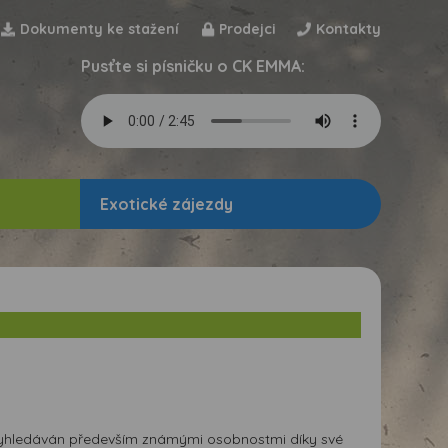
Dokumenty ke stažení
Prodejci
Kontakty
Pusťte si písničku o CK EMMA:
Exotické zájezdy
vyhledáván především známými osobnostmi díky své