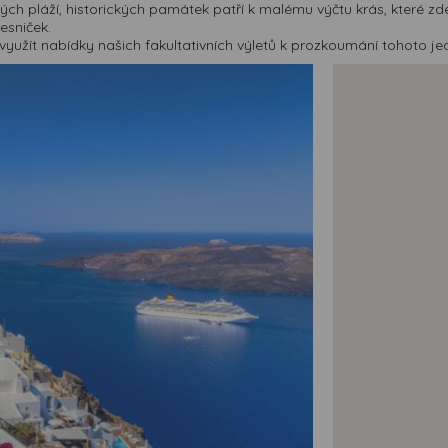
ých pláží, historických památek patří k malému výčtu krás, které zd
esniček.
využít nabídky našich fakultativních výletů k prozkoumání tohoto j