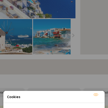
torini-Mykonos -
Santorini-Mykonos -
konos
Mykonos
Cookies
Nutné cookies