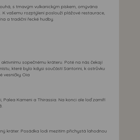
e dlouhá, s tmavým vulkanickým pískem, omývána
. K vašemu rozptýlení poslouží plážové restaurace,
na a tradiční řecké hudby.
 aktivnímu sopečnému kráteru. Poté na nás čekají
u, které bylo kdysi součástí Santorini, k ostrůvku
é vesničky Oia
, Palea Kameni a Thirassia. Na konci ale loď zamíří
ě.
ný kráter. Posádka lodi mezitím přichystá lahodnou