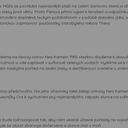
 Může se pochlubit nejkrásnější pláží na celém Santorini, která j
tesy proti větru. Proto Perissa přímo vybízí k lenošení a odpočinku
atmosféra doplněná řeckým požitkářstvím v podobě dobrého jídla, ví
storickou zajímavost: pozůstatky starobylého města Théra.
 vydáme na lávový ostrov Nea Kameni. Pěší stezkou dojdeme k dosud
ost si zde zaplavat v sulfurově zelených vodách. Vydáme se k míst
nám naskytne pohled na skalní útesy a dechberoucí scenérie u znám
ntou předchozího. Na jeho účastníky také čekají ostrovy Nea Kameni
vesničky Oia k vychutnání prý nejkrásnějšího západu slunce na svět
án bude loď navigovat tak, aby nám ukázal úžasné pohledy na sopeč
jak se obzor zbarvuje dočervena a slunce mizí v moři.