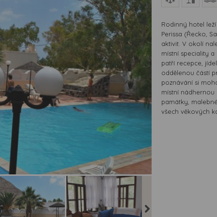
Rodinný hotel leží
Perissa (Řecko, Sa
aktivit. V okolí n
místní speciality 
patří recepce, jíd
oddělenou částí pro
poznávání si moh
místní nádhernou 
památky, malebné v
všech věkových ka