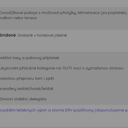
Dvoulůžkové pokoje s možností přistýlky, klimatizace (za poplatek), v
balkon nebo terasa.
Snídaně
: Snídaně v hotelové jídelně.
letištní taxy a palivový příplatek
ubytování příslušné kategorie na 10/11 nocí s vyznačenou stravou
leteckou přepravu tam i zpět
transfery letiště/hotel/letiště
činnost stálého delegáta
pojištění léčebných výloh a storna ERV pojišťovny (doporučujeme při