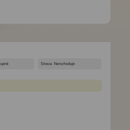
Hotel Artemis
Hotel Artemis
Santorini*** - Santorini,
Santorini*** - Santorini,
Perissa - Hotel Artemis
Perissa - Hotel Artemis
Santorini
Santorini