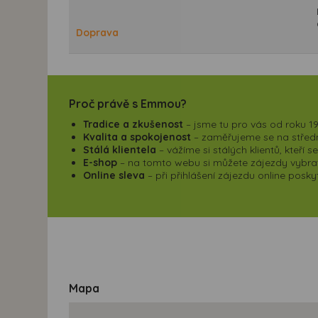
Doprava
Proč právě s Emmou?
Tradice a zkušenost
– jsme tu pro vás od roku 19
Kvalita a spokojenost
– zaměřujeme se na střední
Stálá klientela
– vážíme si stálých klientů, kteří 
E-shop
– na tomto webu si můžete zájezdy vybrat,
Online sleva
– při přihlášení zájezdu online pos
Mapa