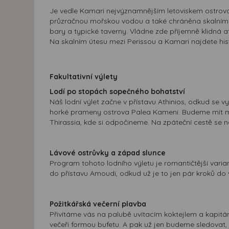
Je vedle Kamari nejvýznamnějším letoviskem ostrova.
průzračnou mořskou vodou a také chráněna skalními ú
bary a typické taverny. Vládne zde příjemně klidná 
Na skalním útesu mezi Perissou a Kamari najdete hi
Fakultativní výlety
Lodí po stopách sopečného bohatství
Náš lodní výlet začne v přístavu Athinios, odkud se
horké prameny ostrova Palea Kameni. Budeme mít možn
Thirassia, kde si odpočineme. Na zpáteční cestě se 
Lávové ostrůvky a západ slunce
Program tohoto lodního výletu je romantičtější varia
do přístavu Amoudi, odkud už je to jen pár kroků do 
Požitkářská večerní plavba
Přivítáme vás na palubě uvítacím koktejlem a kapit
večeři formou bufetu. A pak už jen budeme sledovat, 