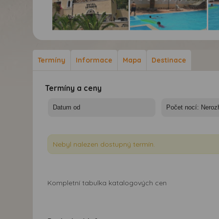
Hotel Artemis
Hotel Artemis
Hot
Santorini*** - Santorini,
Santorini*** - Santorini,
San
Perissa - Hotel Artemis
Perissa - Hotel Artemis
Per
Termíny
Informace
Mapa
Destinace
Santorini
Santorini
San
Termíny a ceny
Nebyl nalezen dostupný termín.
Kompletní tabulka katalogových cen