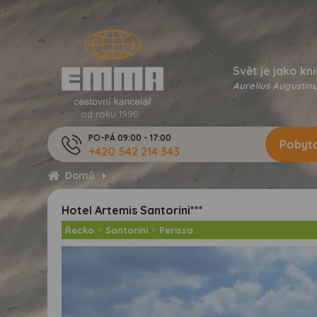
Svět je jako kni
Aurelius Augustinu
od roku 1990
PO-PÁ 09:00 - 17:00
Pobyto
+420 542 214 343
Domů
Hotel Artemis Santorini***
Řecko
>
Santorini
>
Perissa