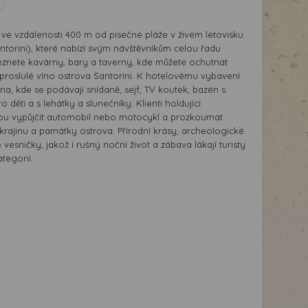
 ve vzdálenosti 400 m od písečné pláže v živém letovisku
ntorini), které nabízí svým návštěvníkům celou řadu
aleznete kavárny, bary a taverny, kde můžete ochutnat
a proslulé víno ostrova Santorini. K hotelovému vybavení
elna, kde se podávají snídaně, sejf, TV koutek, bazén s
 děti a s lehátky a slunečníky. Klienti holdující
ou vypůjčit automobil nebo motocykl a prozkoumat
krajinu a památky ostrova. Přírodní krásy, archeologické
esničky, jakož i rušný noční život a zábava lákají turisty
tegorií.