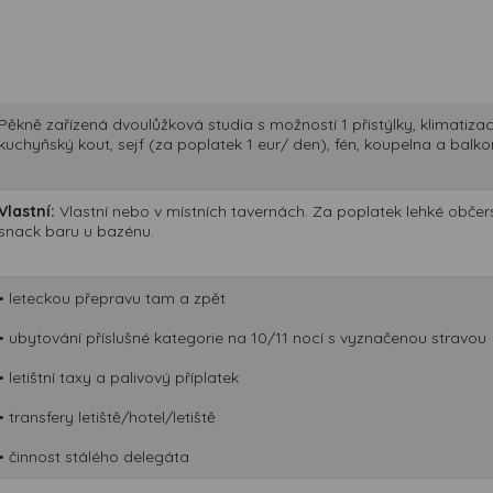
Pěkně zařízená dvoulůžková studia s možností 1 přistýlky, klimatiza
kuchyňský kout, sejf (za poplatek 1 eur/ den), fén, koupelna a balko
Vlastní:
Vlastní nebo v místních tavernách. Za poplatek lehké občerst
snack baru u bazénu.
• leteckou přepravu tam a zpět
• ubytování příslušné kategorie na 10/11 nocí s vyznačenou stravou
• letištní taxy a palivový příplatek
• transfery letiště/hotel/letiště
• činnost stálého delegáta