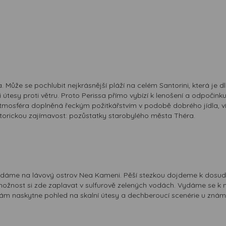
 Může se pochlubit nejkrásnější pláží na celém Santorini, která j
tesy proti větru. Proto Perissa přímo vybízí k lenošení a odpočinku
atmosféra doplněná řeckým požitkářstvím v podobě dobrého jídla, ví
storickou zajímavost: pozůstatky starobylého města Théra.
 vydáme na lávový ostrov Nea Kameni. Pěší stezkou dojdeme k dosud
ost si zde zaplavat v sulfurově zelených vodách. Vydáme se k míst
nám naskytne pohled na skalní útesy a dechberoucí scenérie u znám