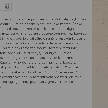
plex studií, který je postaven v tradičním stylu kykladské
achází 300 m od písečné pláže letoviska Perissa (Řecko,
ům je k dispozici bazén se snack barem, s lehátky a
, možnost Wi-Fi připojení u bazénu zdarma. Pláž, která se
ější na ostrově, je proti větru chráněna vysokými útesy, a
o plavání a vodní sporty. Centrum letoviska Perissa je
250 m a naleznete zde spoustu taveren, restaurací,
e také obchůdků se suvenýry. Pouhých 100 m od
ází 2 stezky, z nichž jedna vás dovede k malému
 Katefiani v horách a druhá pak na vrchol kopce, z
skytne úchvatný výhled na celé letovisko. Zde také
tky starověkého města Thira. Doporučujeme klientům,
it relaxační dovolenou v romantickém prostředí, ale také
dnikají výlety a chtějí poznávat zajímavosti tohoto
va.