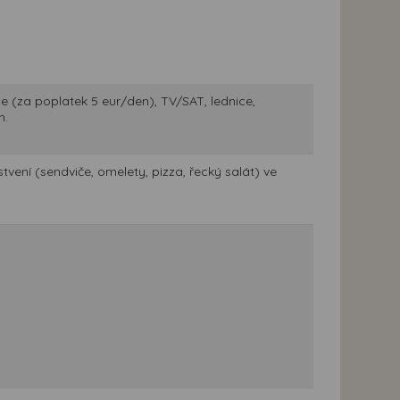
ce (za poplatek 5 eur/den), TV/SAT, lednice,
n.
vení (sendviče, omelety, pizza, řecký salát) ve