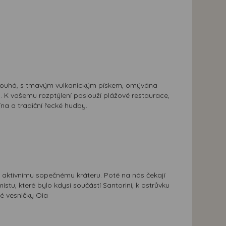
e dlouhá, s tmavým vulkanickým pískem, omývána
. K vašemu rozptýlení poslouží plážové restaurace,
na a tradiční řecké hudby.
 aktivnímu sopečnému kráteru. Poté na nás čekají
u, které bylo kdysi součástí Santorini, k ostrůvku
é vesničky Oia