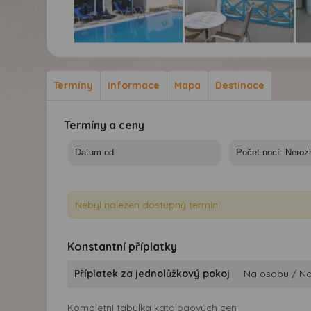
Vila Lucia - Řecko,
Vila Lucia - Řecko,
Vil
Santorini - Vila Lucia
Santorini - Vila Lucia
San
Termíny
Informace
Mapa
Destinace
Termíny a ceny
Nebyl nalezen dostupný termín.
Konstantní příplatky
Příplatek za jednolůžkový pokoj
Na osobu / N
Kompletní tabulka katalogových cen