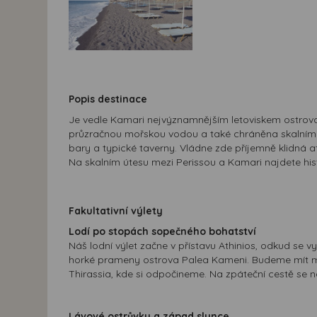
Popis destinace
Je vedle Kamari nejvýznamnějším letoviskem ostrova.
průzračnou mořskou vodou a také chráněna skalními ú
bary a typické taverny. Vládne zde příjemně klidná 
Na skalním útesu mezi Perissou a Kamari najdete hi
Fakultativní výlety
Lodí po stopách sopečného bohatství
Náš lodní výlet začne v přístavu Athinios, odkud se
horké prameny ostrova Palea Kameni. Budeme mít možn
Thirassia, kde si odpočineme. Na zpáteční cestě se 
Lávové ostrůvky a západ slunce