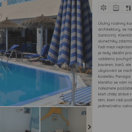
Útulný rodinný kom
architektury, se n
Santorini). Klient
slunečníky zdarma
řadí mezi nejkrásn
je tedy ideální pr
vzdáleno pouhých 
kaváren, barů, al
ubytování se nach
kostelíku Panagia
kterého se vám na
naleznete pozůsta
kteří chtějí stráv
těm, kteří rádi po
jedinečného ostro