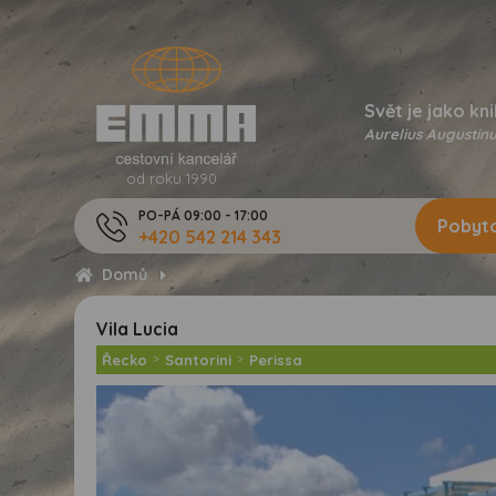
Svět je jako kni
Aurelius Augustinu
od roku 1990
PO-PÁ 09:00 - 17:00
Pobyto
+420 542 214 343
Domů
Vila Lucia
Řecko
>
Santorini
>
Perissa