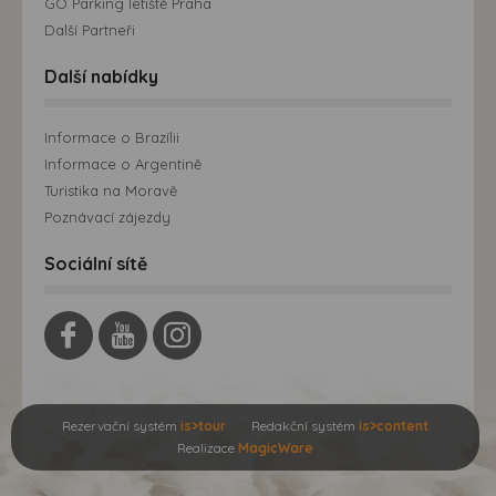
GO Parking letiště Praha
Další Partneři
Další nabídky
Informace o Brazílii
Informace o Argentině
Turistika na Moravě
Poznávací zájezdy
Sociální sítě
Rezervační systém
is>tour
Redakční systém
is>content
Realizace
MagicWare