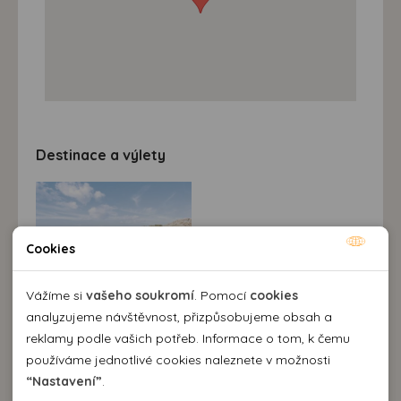
Destinace a výlety
Cookies
Nutné cookies
Nutné cookies pomáhají, aby byla webová stránka
Vážíme si
vašeho soukromí
. Pomocí
cookies
použitelná tak, že umožní základní funkce jako navigace
analyzujeme návštěvnost, přizpůsobujeme obsah a
stránky a přístup k zabezpečeným sekcím webové stránky.
reklamy podle vašich potřeb. Informace o tom, k čemu
Webová stránka nemůže správně fungovat bez těchto
používáme jednotlivé cookies naleznete v možnosti
Popis destinace
cookies.
“Nastavení”
.
Je vedle Kamari nejvýznamnějším letoviskem ostrova.