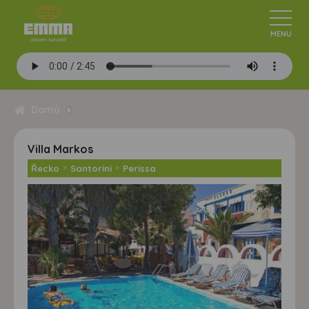
Domů
Villa Markos
Řecko
>
Santorini
>
Perissa