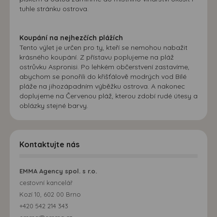
tuhle stránku ostrova.
Koupání na nejhezčích plážích
Tento výlet je určen pro ty, kteří se nemohou nabažit
krásného koupání. Z přístavu poplujeme na pláž
ostrůvku Aspronisi. Po lehkém občerstvení zastavíme,
abychom se ponořili do křišťálově modrých vod Bílé
pláže na jihozápadním výběžku ostrova. A nakonec
doplujeme na Červenou pláž, kterou zdobí rudé útesy a
oblázky stejné barvy.
Kontaktujte nás
EMMA Agency spol. s r.o.
cestovní kancelář
Kozí 10, 602 00 Brno
+420 542 214 343