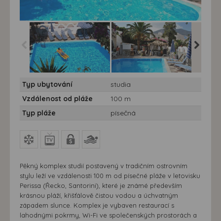
Villa Markos - Santorini,
Villa Markos - Santorini,
Villa Mar
Typ ubytování
studia
Perissa - Villa Markos
Perissa - Villa Markos
Perissa 
Vzdálenost od pláže
100 m
Typ pláže
písečná
Pěkný komplex studií postavený v tradičním ostrovním
stylu leží ve vzdálenosti 100 m od písečné pláže v letovisku
Perissa (Řecko, Santorini), které je známé především
krásnou pláží, křišťálově čistou vodou a úchvatným
západem slunce. Komplex je vybaven restaurací s
lahodnými pokrmy, Wi-Fi ve společenských prostorách a