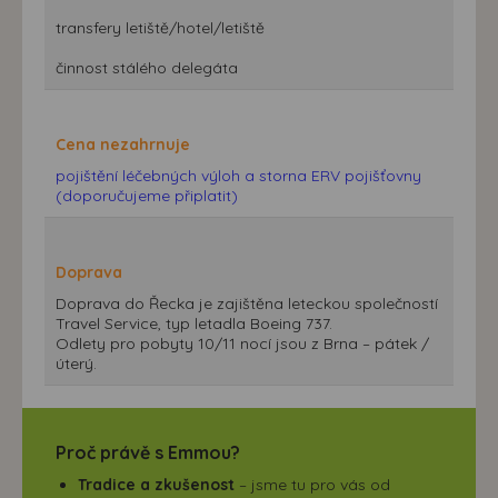
transfery letiště/hotel/letiště
činnost stálého delegáta
Cena nezahrnuje
pojištění léčebných výloh a storna ERV pojišťovny
(doporučujeme připlatit)
Doprava
Doprava do Řecka je zajištěna leteckou společností
Travel Service, typ letadla Boeing 737.
Odlety pro pobyty 10/11 nocí jsou z Brna – pátek /
úterý.
Proč právě s Emmou?
Tradice a zkušenost
– jsme tu pro vás od