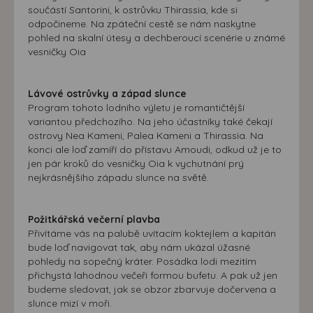
součástí Santorini, k ostrůvku Thirassia, kde si
odpočineme. Na zpáteční cestě se nám naskytne
pohled na skalní útesy a dechberoucí scenérie u známé
vesničky Oia
Lávové ostrůvky a západ slunce
Program tohoto lodního výletu je romantičtější
variantou předchozího. Na jeho účastníky také čekají
ostrovy Nea Kameni, Palea Kameni a Thirassia. Na
konci ale loď zamíří do přístavu Amoudi, odkud už je to
jen pár kroků do vesničky Oia k vychutnání prý
nejkrásnějšího západu slunce na světě.
Požitkářská večerní plavba
Přivítáme vás na palubě uvítacím koktejlem a kapitán
bude loď navigovat tak, aby nám ukázal úžasné
pohledy na sopečný kráter. Posádka lodi mezitím
přichystá lahodnou večeři formou bufetu. A pak už jen
budeme sledovat, jak se obzor zbarvuje dočervena a
slunce mizí v moři.