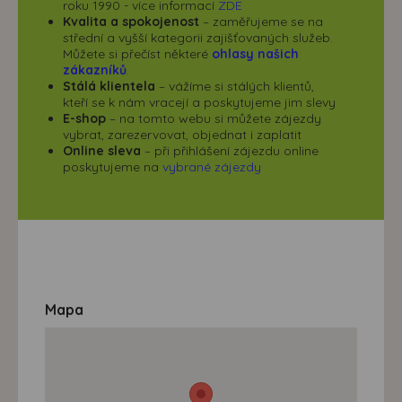
roku 1990 - více informací
ZDE
Kvalita a spokojenost
– zaměřujeme se na
střední a vyšší kategorii zajišťovaných služeb.
Můžete si přečíst některé
ohlasy našich
zákazníků
.
Stálá klientela
– vážíme si stálých klientů,
kteří se k nám vracejí a poskytujeme jim slevy
E-shop
– na tomto webu si můžete zájezdy
vybrat, zarezervovat, objednat i zaplatit
Online sleva
– při přihlášení zájezdu online
poskytujeme na
vybrané zájezdy
Mapa