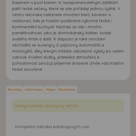
bazénem s pool barem. K nezapomenutelným zážitkům
patří řecké večery, které se zde pořádají jednou týdně. V
centru letoviska naleznete množství barů, kaváren a
restaurací, kde je hostům podávána výborná řecká i
kontinentální kuchyně. Nachází se zde i mnoho
pamětihodností, jako je dominikánský klášter, kostel
svatého Kříže a další. K dispozici je také množství
obchůdků se suvenýry či půjčovny automobilů a
motocyklů, díky kterým můžete uskutečnit výlety po celém
ostrově. Kvalitní služby, přátelská atmosféra a
pohostinnost zaručují příjemně strávené chvíle vaší tradiční
řecké dovolené.
Termíny
Informace
Mapa
Destinace
Nebyl nalezen dostupný termín.
Kompletní tabulka katalogových cen