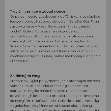
Tradiční vesnice a západ slunce
Odpolední cesta autobusem napříč vískami se sladkou
tečkou v podobě západu slunce v městečku Oia. První
zastávka bude v Mesa Gonia známé jako „město
duchů“. Dále v Pyrgosu s jeho kykladskou
architekturou. Uvidíme starou aristokratickou vesnici
Imerovigli vybudovanou na kráteru a ruiny hradu
Skaros. Nakonec se necháme unést západem slunce v
místě, kam jezdí i umělci hledat inspiraci ve strhující
kombinaci západu slunce, překrásné krajiny a originální
architektury.
Za dávnými časy
Autobusový výlet po významných historických místech
Santorini. V cíli nás čeká archeologické centrum
ostrova, minojské městečko Akrotiri. Naše cesta
povede na jih ke klášteru proroka Eliáše postavenému
na nejvyšším místě Santorini. Dále do tradiční vesničky
Megalochori. Osvěžíme se na krásné pláži s černým
pískem a odtud zamíříme do místního vinařství okusit i