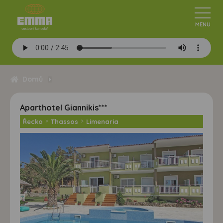
Domů
Aparthotel Giannikis***
Řecko
>
Thassos
>
Limenaria