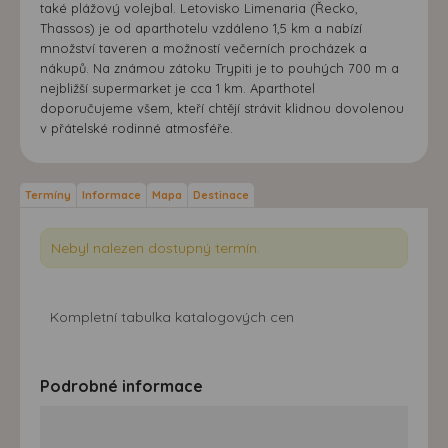
také plážový volejbal. Letovisko Limenaria (Řecko,
Thassos) je od aparthotelu vzdáleno 1,5 km a nabízí
množství taveren a možností večerních procházek a
nákupů. Na známou zátoku Trypiti je to pouhých 700 m a
nejbližší supermarket je cca 1 km. Aparthotel
doporučujeme všem, kteří chtějí strávit klidnou dovolenou
v přátelské rodinné atmosféře.
Termíny
Informace
Mapa
Destinace
Nebyl nalezen dostupný termín.
Kompletní tabulka katalogových cen
Podrobné informace