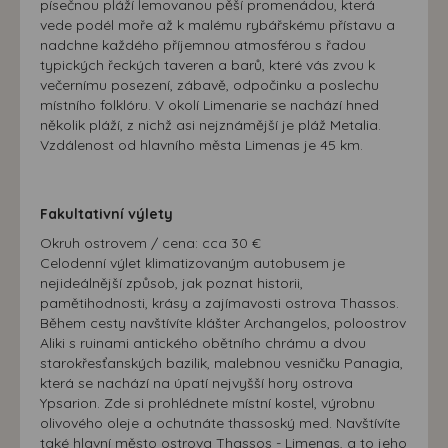
písečnou pláží lemovanou pěší promenádou, která
vede podél moře až k malému rybářskému přístavu a
nadchne každého příjemnou atmosférou s řadou
typických řeckých taveren a barů, které vás zvou k
večernímu posezení, zábavě, odpočinku a poslechu
místního folklóru. V okolí Limenarie se nachází hned
několik pláží, z nichž asi nejznámější je pláž Metalia.
Vzdálenost od hlavního města Limenas je 45 km.
Fakultativní výlety
Okruh ostrovem / cena: cca 30 €
Celodenní výlet klimatizovaným autobusem je
nejideálnější způsob, jak poznat historii,
pamětihodnosti, krásy a zajímavosti ostrova Thassos.
Během cesty navštívíte klášter Archangelos, poloostrov
Aliki s ruinami antického obětního chrámu a dvou
starokřesťanských bazilik, malebnou vesničku Panagia,
která se nachází na úpatí nejvyšší hory ostrova
Ypsarion. Zde si prohlédnete místní kostel, výrobnu
olivového oleje a ochutnáte thassoský med. Navštívíte
také hlavní město ostrova Thassos - Limenas, a to jeho