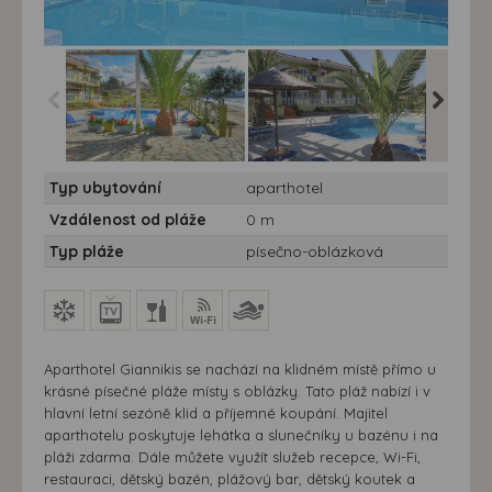
Aparthotel Giannikis***
Aparthotel Giannikis***
Aparthot
Typ ubytování
aparthotel
Vzdálenost od pláže
0 m
Typ pláže
písečno-oblázková
Aparthotel Giannikis se nachází na klidném místě přímo u
krásné písečné pláže místy s oblázky. Tato pláž nabízí i v
hlavní letní sezóně klid a příjemné koupání. Majitel
aparthotelu poskytuje lehátka a slunečníky u bazénu i na
pláži zdarma. Dále můžete využít služeb recepce, Wi-Fi,
restauraci, dětský bazén, plážový bar, dětský koutek a