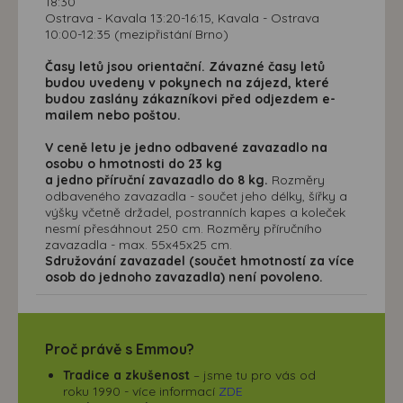
18:30
Ostrava - Kavala 13:20-16:15, Kavala - Ostrava
10:00-12:35 (mezipřistání Brno)
Časy letů jsou orientační. Závazné časy letů
budou uvedeny v pokynech na zájezd, které
budou zaslány zákazníkovi před odjezdem e-
mailem nebo poštou.
V ceně letu je jedno odbavené zavazadlo na
osobu o hmotnosti do 23 kg
a jedno příruční zavazadlo do 8 kg.
Rozměry
odbaveného zavazadla - součet jeho délky, šířky a
výšky včetně držadel, postranních kapes a koleček
nesmí přesáhnout 250 cm. Rozměry příručního
zavazadla - max. 55x45x25 cm.
Sdružování zavazadel (součet hmotností za více
osob do jednoho zavazadla) není povoleno.
Proč právě s Emmou?
Tradice a zkušenost
– jsme tu pro vás od
roku 1990 - více informací
ZDE