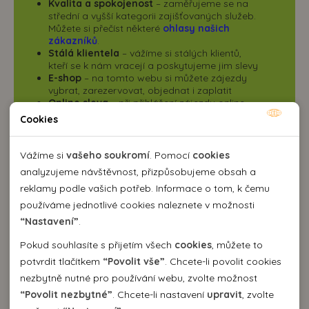
Kvalita a spokojenost
– zaměřujeme se na
střední a vyšší kategorii zajišťovaných služeb.
Můžete si přečíst některé
ohlasy našich
zákazníků
.
Stálá klientela
– vážíme si stálých klientů,
kteří se k nám vracejí a poskytujeme jim slevy
E-shop
– na tomto webu si můžete zájezdy
vybrat, zarezervovat, objednat i zaplatit
Online sleva
– při přihlášení zájezdu online
poskytujeme na
vybrané zájezdy
Cookies
Nutné cookies
Nutné cookies pomáhají, aby byla webová stránka
Vážíme si
vašeho soukromí
. Pomocí
cookies
použitelná tak, že umožní základní funkce jako navigace
analyzujeme návštěvnost, přizpůsobujeme obsah a
stránky a přístup k zabezpečeným sekcím webové stránky.
reklamy podle vašich potřeb. Informace o tom, k čemu
Webová stránka nemůže správně fungovat bez těchto
používáme jednotlivé cookies naleznete v možnosti
cookies.
“Nastavení”
.
Mapa
Pokud souhlasíte s přijetím všech
cookies
, můžete to
Analytické cookies
potvrdit tlačítkem
“Povolit vše”
. Chcete-li povolit cookies
nezbytně nutné pro používání webu, zvolte možnost
Pomocí analytických cookies můžeme měřit návštěvnost
“Povolit nezbytné”
. Chcete-li nastavení
upravit
, zvolte
našeho webu, zdroje návštěv, výkon reklam a také jejich
Personální cookies