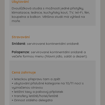
Ubytování
Dvoulůžková studia s možností jedné přistýlky,
klimatizace, lednice, kuchyňský kout, TV, Wi-Fi, fén,
koupelna a balkon. Většina studií má výhled na
moře.
Stravování
Snídaně:
servírované kontinentální snídaně.
Polopenze:
servírované kontinentální snídaně a
večeře formou menu (hlavní jídlo, salát a dezert).
Cena zahrnuje
• leteckou přepravu tam a zpět
• ubytování příslušné kategorie na 10/11 nocí s
vyznačenou stravou
• letištní taxy a palivový příplatek
• transfery letiště/hotel/letiště
• činnost stálého delegáta