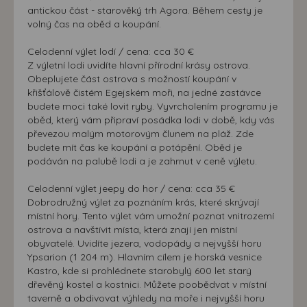
antickou část - starověký trh Agora. Během cesty je
volný čas na oběd a koupání.
Celodenní výlet lodí / cena: cca 30 €
Z výletní lodi uvidíte hlavní přírodní krásy ostrova.
Obeplujete část ostrova s možností koupání v
křišťálově čistém Egejském moři, na jedné zastávce
budete moci také lovit ryby. Vyvrcholením programu je
oběd, který vám připraví posádka lodi v době, kdy vás
převezou malým motorovým člunem na pláž. Zde
budete mít čas ke koupání a potápění. Oběd je
podáván na palubě lodi a je zahrnut v ceně výletu.
Celodenní výlet jeepy do hor / cena: cca 35 €
Dobrodružný výlet za poznáním krás, které skrývají
místní hory. Tento výlet vám umožní poznat vnitrozemí
ostrova a navštívit místa, která znají jen místní
obyvatelé. Uvidíte jezera, vodopády a nejvyšší horu
Ypsarion (1 204 m). Hlavním cílem je horská vesnice
Kastro, kde si prohlédnete starobylý 600 let starý
dřevěný kostel a kostnici. Můžete poobědvat v místní
taverně a obdivovat výhledy na moře i nejvyšší horu