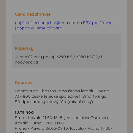
Cena nezahrnuje
pojištění léčebných výloh a storna ERV pojišťovny
(doporučujeme připlatit)
Příplatky
Jednolůžkový pokoj: 6290 Kč / 6890 Kč/10/11
nocí/osoba
Doprava
Doprava na Thassos je zajištěna letadly Boeing
737-800 české letecké společnosti Smartwings.
Předpokládaný letový řád (místní časy):
10/11 nocí:
Brno - Kavala 11:50-16:15 (mezipřistání Ostrava),
Kavala - Brno 10:00-11:05
Praha - Kavala 06:05-09:10, Kavala - Praha 17:05-