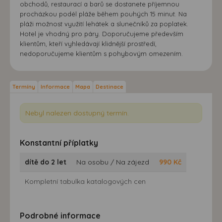
obchodů, restaurací a barů se dostanete příjemnou
procházkou podél pláže během pouhých 15 minut. Na
pláži možnost využití lehátek a slunečníků za poplatek.
Hotel je vhodný pro páry. Doporučujeme především
klientům, kteří vyhledávají klidnější prostředí,
nedoporučujeme klientům s pohybovým omezením.
Termíny
Informace
Mapa
Destinace
Nebyl nalezen dostupný termín.
Konstantní příplatky
dítě do 2 let
Na osobu / Na zájezd
990
Kč
Kompletní tabulka katalogových cen
Podrobné informace