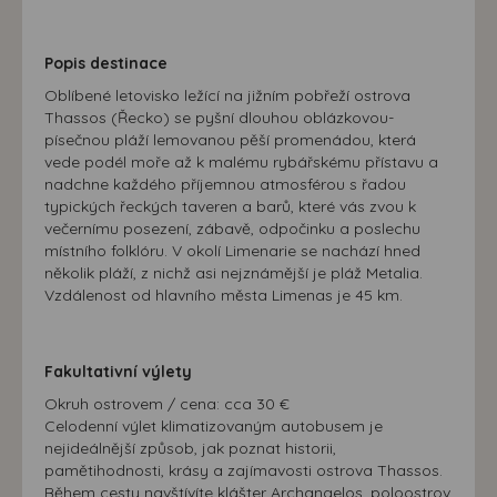
Popis destinace
Oblíbené letovisko ležící na jižním pobřeží ostrova
Thassos (Řecko) se pyšní dlouhou oblázkovou-
písečnou pláží lemovanou pěší promenádou, která
vede podél moře až k malému rybářskému přístavu a
nadchne každého příjemnou atmosférou s řadou
typických řeckých taveren a barů, které vás zvou k
večernímu posezení, zábavě, odpočinku a poslechu
místního folklóru. V okolí Limenarie se nachází hned
několik pláží, z nichž asi nejznámější je pláž Metalia.
Vzdálenost od hlavního města Limenas je 45 km.
Fakultativní výlety
Okruh ostrovem / cena: cca 30 €
Celodenní výlet klimatizovaným autobusem je
nejideálnější způsob, jak poznat historii,
pamětihodnosti, krásy a zajímavosti ostrova Thassos.
Během cesty navštívíte klášter Archangelos, poloostrov