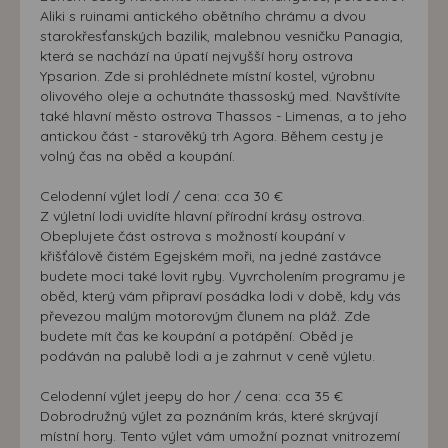
Aliki s ruinami antického obětního chrámu a dvou
starokřesťanských bazilik, malebnou vesničku Panagia,
která se nachází na úpatí nejvyšší hory ostrova
Ypsarion. Zde si prohlédnete místní kostel, výrobnu
olivového oleje a ochutnáte thassoský med. Navštívíte
také hlavní město ostrova Thassos - Limenas, a to jeho
antickou část - starověký trh Agora. Během cesty je
volný čas na oběd a koupání.
Celodenní výlet lodí / cena: cca 30 €
Z výletní lodi uvidíte hlavní přírodní krásy ostrova.
Obeplujete část ostrova s možností koupání v
křišťálově čistém Egejském moři, na jedné zastávce
budete moci také lovit ryby. Vyvrcholením programu je
oběd, který vám připraví posádka lodi v době, kdy vás
převezou malým motorovým člunem na pláž. Zde
budete mít čas ke koupání a potápění. Oběd je
podáván na palubě lodi a je zahrnut v ceně výletu.
Celodenní výlet jeepy do hor / cena: cca 35 €
Dobrodružný výlet za poznáním krás, které skrývají
místní hory. Tento výlet vám umožní poznat vnitrozemí