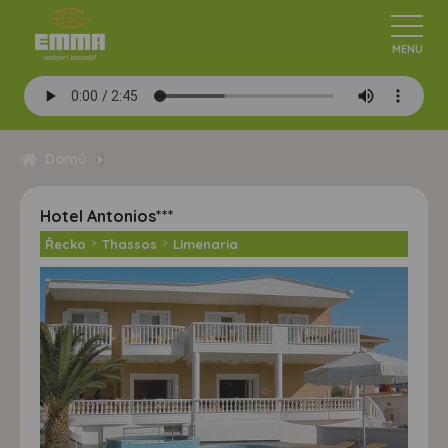
Domů
Hotel Antonios***
Řecko
>
Thassos
>
Limenaria