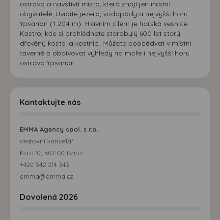
ostrova a navštívit místa, která znají jen místní
obyvatelé. Uvidíte jezera, vodopády a nejvyšší horu
Ypsarion (1 204 m). Hlavním cílem je horská vesnice
Kastro, kde si prohlédnete starobylý 600 let starý
dřevěný kostel a kostnici. Můžete poobědvat v místní
taverně a obdivovat výhledy na moře i nejvyšší horu
ostrova Ypsarion.
Kontaktujte nás
EMMA Agency spol. s r.o.
cestovní kancelář
Kozí 10, 602 00 Brno
+420 542 214 343
emma@emma.cz
Dovolená 2026