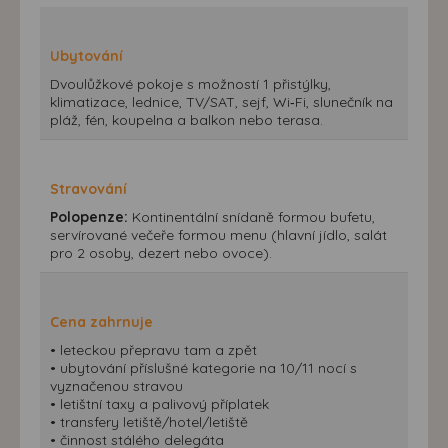
Ubytování
Dvoulůžkové pokoje s možností 1 přistýlky,
klimatizace, lednice, TV/SAT, sejf, Wi‑Fi, slunečník na
pláž, fén, koupelna a balkon nebo terasa.
Stravování
Polopenze:
Kontinentální snídaně formou bufetu,
servírované večeře formou menu (hlavní jídlo, salát
pro 2 osoby, dezert nebo ovoce).
Cena zahrnuje
• leteckou přepravu tam a zpět
• ubytování příslušné kategorie na 10/11 nocí s
vyznačenou stravou
• letištní taxy a palivový příplatek
• transfery letiště/hotel/letiště
• činnost stálého delegáta