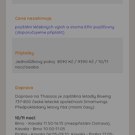
Cena nezahrnuje
pojištění léčebných výloh a storna ERV pojišťovny
(doporučujeme připlatit)
Příplatky
Jednolůžkový pokoj: 8590 Kč / 9390 Kč / 10/11
nocí/osoba
Doprava
Doprava na Thassos je zajištěna letadly Boeing
737-800 české letecké společnosti Smartwings.
Předpokládaný letový řád (místní časy):
10/11 nocí:
Brno - Kavala 11:50-16:15 (mezipřistání Ostrava),
Kavala - Brno 10:00-11:05
Praha - Kavala 06:05-09:10, Kavala - Praha 17:05-