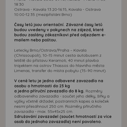
18:30
Ostrava - Kavala 13:20-16:15, Kavala - Ostrava
10:00-12:35 (mezipřistání Brno)
Časy letů jsou orientační. Závazné časy letů
budou uvedeny v pokynech na zájezd, které
budou zaslány zákazníkovi před odjezdem e-
mailem nebo poštou.
Letecky Brno/Ostrava/Praha – Kavala
(Chrissoupoli), 10–15 minut cesta autobusem z
letiště do přístavu Keramoti, 40 minut plavba
trajektem na ostrov Thassos do hlavního města
Limenas, transfer do místa pobytu (15–90 minut).
V ceně letu je jedno odbavené zavazadlo na
osobu o hmotnosti do 23 kg
a jedno příruční zavazadlo do 8 kg.
Rozměry
odbaveného zavazadla - součet jeho délky, šířky a
výšky včetně držadel, postranních kapes a koleček
nesmí přesáhnout 250 cm. Rozměry příručního
zavazadla - max. 55x45x25 cm.
Sdružování zavazadel (součet hmotností za více
osob do jednoho zavazadla) není povoleno.