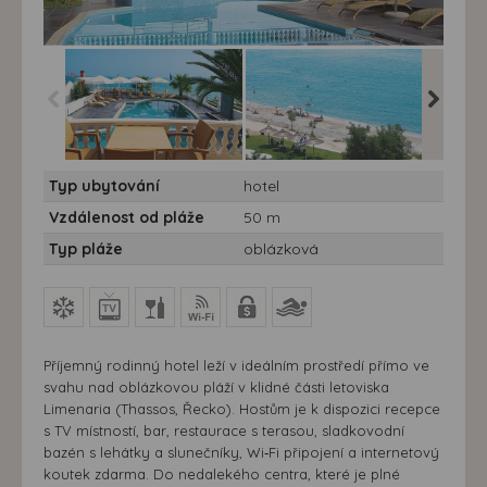
Hotel Antonios*** -
Hotel Antonios*** -
Hotel Ant
Typ ubytování
hotel
Thassos, Limenaria-
Thassos, Limenaria-
Thassos,
Hotel Antonios ***
Hotel Antonios ***
Hotel An
Vzdálenost od pláže
50 m
Typ pláže
oblázková
Příjemný rodinný hotel leží v ideálním prostředí přímo ve
svahu nad oblázkovou pláží v klidné části letoviska
Limenaria (Thassos, Řecko). Hostům je k dispozici recepce
s TV místností, bar, restaurace s terasou, sladkovodní
bazén s lehátky a slunečníky, Wi‑Fi připojení a internetový
koutek zdarma. Do nedalekého centra, které je plné