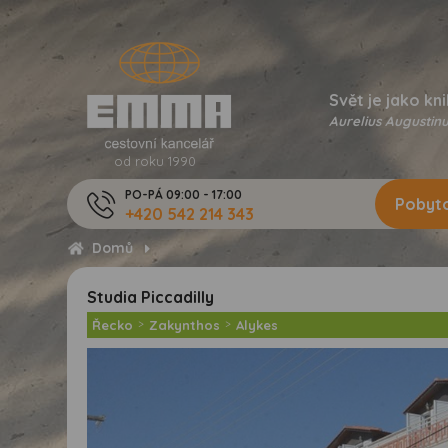
Svět je jako kni
Aurelius Augustinu
od roku 1990
PO-PÁ 09:00 - 17:00
Pobyto
+420 542 214 343
Domů
Studia Piccadilly
Řecko
>
Zakynthos
>
Alykes