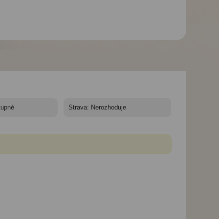
Studia Piccadilly -
Studia Piccadilly -
Studia Piccadilly -
Zakynthos, Alykes-
Zakynthos, Alykes-
Zakynthos, Alykes
Apartmány Piccadilly
Apartmány Piccadilly
Apartmány Piccad