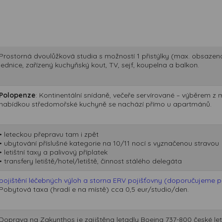
Prostorná dvoulůžková studia s možností 1 přistýlky (max. obsazeno
lednice, zařízený kuchyňský kout, TV, sejf, koupelna a balkon.
Polopenze
: Kontinentální snídaně, večeře servírované – výběrem z 
nabídkou středomořské kuchyně se nachází přímo u apartmánů.
• leteckou přepravu tam i zpět
• ubytování příslušné kategorie na 10/11 nocí s vyznačenou stravou
• letištní taxy a palivový příplatek
• transfery letiště/hotel/letiště, činnost stálého delegáta
pojištění léčebných výloh a storna ERV pojišťovny (doporučujeme při
Pobytová taxa (hradí e na místě) cca 0,5 eur/studio/den.
Doprava na Zakynthos je zajištěna letadly Boeing 737-800 české le