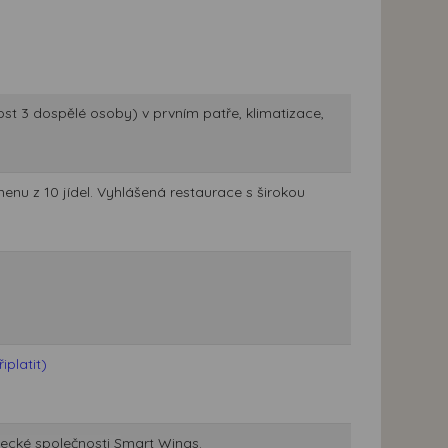
st 3 dospělé osoby) v prvním patře, klimatizace,
menu z 10 jídel. Vyhlášená restaurace s širokou
platit)
tecké společnosti Smart Wings.