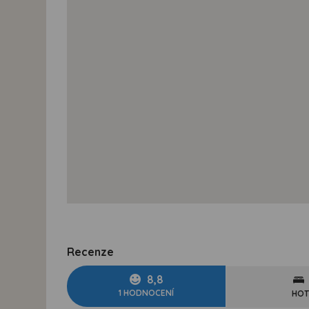
Recenze
8,8
1 HODNOCENÍ
HOT