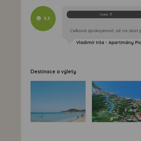
Hotel:
7
8,8
Celková spokojenost, až na dost 
Vladimír Irša - Apartmány Pic
Destinace a výlety