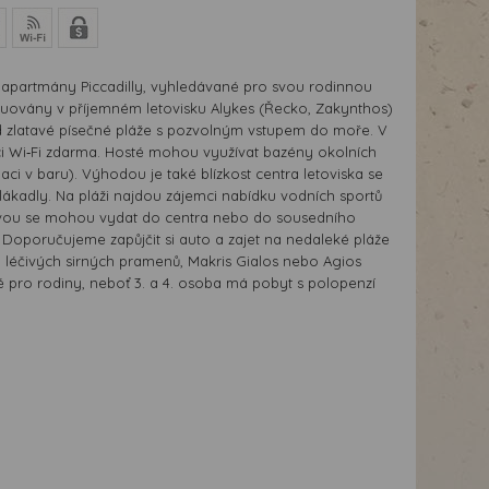
apartmány Piccadilly, vyhledávané pro svou rodinnou
ituovány v příjemném letovisku Alykes (Řecko, Zakynthos)
 zlatavé písečné pláže s pozvolným vstupem do moře. V
ci Wi‑Fi zdarma. Hosté mohou využívat bazény okolních
ci v baru). Výhodou je také blízkost centra letoviska se
 lákadly. Na pláži najdou zájemci nabídku vodních sportů
avou se mohou vydat do centra nebo do sousedního
. Doporučujeme zapůjčit si auto a zajet na nedaleké pláže
m léčivých sirných pramenů, Makris Gialos nebo Agios
 pro rodiny, neboť 3. a 4. osoba má pobyt s polopenzí