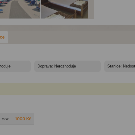
dia Piccadilly -
Studia Piccadilly -
Studia Piccadilly -
ynthos, Alykes-
Zakynthos, Alykes-
Zakynthos, Alykes-
rtmány Piccadilly
Apartmány Piccadilly
Apartmány Piccadilly
ace
a noc
1000
Kč