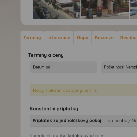
Studia Piccadilly -
Studia Piccadilly -
Stu
Zakynthos, Alykes-
Zakynthos, Alykes-
Zak
Apartmány Piccadilly
Apartmány Piccadilly
Apa
Termíny
Informace
Mapa
Recenze
Destin
Termíny a ceny
Nebyl nalezen dostupný termín.
Konstantní příplatky
Příplatek za jednolůžkový pokoj
Na osobu / N
Kompletní tabulka katalogových cen