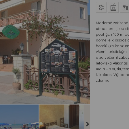
Moderně zařízené 
atmosféru, jsou s
pouhých 100 m od
domě je k dispozi
hotelů (za konzuma
všemi turistickými
a za večerní záb
letoviska Alikanas
Xigia – s výskyte
Nikolaos. Výhodné
zdarma!