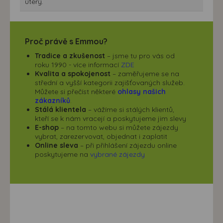
úterý.
Proč právě s Emmou?
Tradice a zkušenost
– jsme tu pro vás od
roku 1990 - více informací
ZDE
Kvalita a spokojenost
– zaměřujeme se na
střední a vyšší kategorii zajišťovaných služeb.
Můžete si přečíst některé
ohlasy našich
zákazníků
.
Stálá klientela
– vážíme si stálých klientů,
kteří se k nám vracejí a poskytujeme jim slevy
E-shop
– na tomto webu si můžete zájezdy
vybrat, zarezervovat, objednat i zaplatit
Online sleva
– při přihlášení zájezdu online
poskytujeme na
vybrané zájezdy