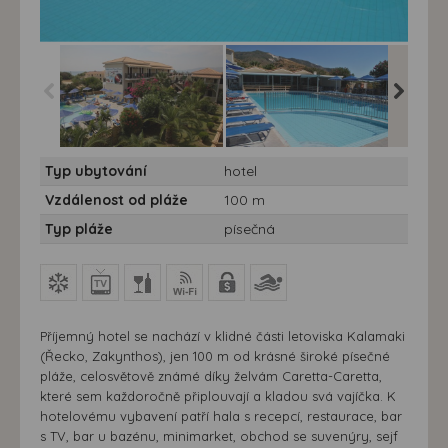
Hotel Cavo d'Oro*** -
Hotel Cavo d'Oro*** -
Hotel Ca
Typ ubytování
hotel
10/11 nocí - Zakynthos,
10/11 nocí - Zakynthos,
10/11 no
Kalamaki - Hotel Cavo D
Kalamaki - Hotel Cavo D
Kalamak
Vzdálenost od pláže
100 m
´Oro
´Oro - bazén
´Oro
Typ pláže
písečná
Příjemný hotel se nachází v klidné části letoviska Kalamaki
(Řecko, Zakynthos), jen 100 m od krásné široké písečné
pláže, celosvětově známé díky želvám Caretta-Caretta,
které sem každoročně připlouvají a kladou svá vajíčka. K
hotelovému vybavení patří hala s recepcí, restaurace, bar
s TV, bar u bazénu, minimarket, obchod se suvenýry, sejf