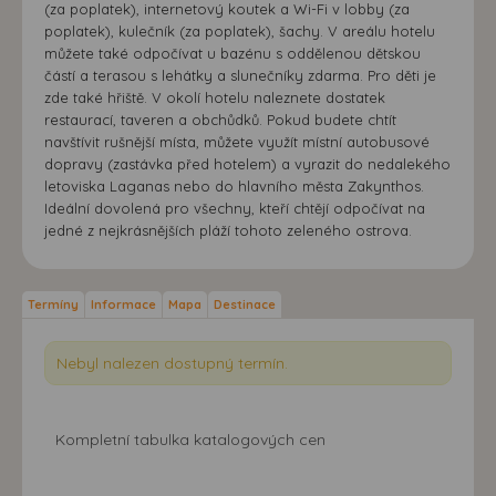
(za poplatek), internetový koutek a Wi-Fi v lobby (za
poplatek), kulečník (za poplatek), šachy. V areálu hotelu
můžete také odpočívat u bazénu s oddělenou dětskou
částí a terasou s lehátky a slunečníky zdarma. Pro děti je
zde také hřiště. V okolí hotelu naleznete dostatek
restaurací, taveren a obchůdků. Pokud budete chtít
navštívit rušnější místa, můžete využít místní autobusové
dopravy (zastávka před hotelem) a vyrazit do nedalekého
letoviska Laganas nebo do hlavního města Zakynthos.
Ideální dovolená pro všechny, kteří chtějí odpočívat na
jedné z nejkrásnějších pláží tohoto zeleného ostrova.
Termíny
Informace
Mapa
Destinace
Nebyl nalezen dostupný termín.
Kompletní tabulka katalogových cen