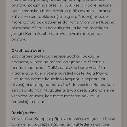
přístavu Zakynthos přes Tsilivi, Alikes a Modré jeskyně.
Další zastávkou bude proslulá pláž Navagio - Pirátský
záliv s vrakem obklopený útesy a přístupný pouze z
moře. Odtud pokračujeme do Porto Vromi, nejhlubšího
přírodního přístavu na Zakynthu, a kolem mořských
jeskyní Keri a želvího ostrova se vrátíme zpět do
přístavu.
Okruh ostrovem
Začínáme návštěvou vesnice Bochali, odkud je
nádherný výhled na město Zakynthos a zříceninu
benátského hradu. Další zastávkou bude vesnička
Macherado, kde můžete navštívit kostel Agia Mavra.
Odtud pojedeme kouzelnou krajinou s nejstaršími
olivovými stromy na ostrově až do vesnice Maries, kde
se zastavila Maří Magdaléna. Svou cestu zakončíme ve
vesničce Volimes, kde máte možnost nákupu v
řemeslných dílnách.
Řecký večer
Ve vesničce Kampi je připravena večeře v typické řecké
taverně na pobřeží s nádherným výhledem na moře.