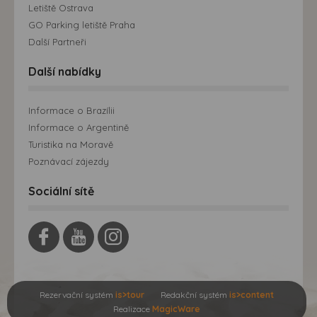
Letiště Ostrava
GO Parking letiště Praha
Další Partneři
Další nabídky
Informace o Brazílii
Informace o Argentině
Turistika na Moravě
Poznávací zájezdy
Sociální sítě
Rezervační systém
is>tour
Redakční systém
is>content
Realizace
MagicWare