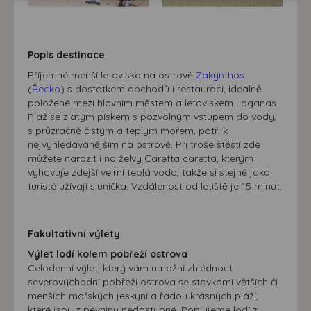
doporučení.
našem webu, tak na webech třetích stran. Díky tomu
máme možnost vytvářet profily založené na Vašich
zájmech. Na základě těchto informací není zpravidla
Popis destinace
možná bezprostřední identifikace uživatele. Bez vyjádření
Příjemné menší letovisko na ostrově
Zakynthos
souhlasu, nedojde k zobrazování obsahu a reklam
(
Řecko
) s dostatkem obchodů i restaurací, ideálně
přizpůsobených Vašim zájmům.
položené mezi hlavním městem a letoviskem Laganas.
Pláž se zlatým pískem s pozvolným vstupem do vody,
s průzračně čistým a teplým mořem, patří k
nejvyhledávanějším na ostrově. Při troše štěstí zde
můžete narazit i na želvy Caretta caretta, kterým
vyhovuje zdejší velmi teplá voda, takže si stejně jako
turisté užívají sluníčka. Vzdálenost od letiště je 15 minut.
Fakultativní výlety
Výlet lodí kolem pobřeží ostrova
Celodenní výlet, který vám umožní zhlédnout
severovýchodní pobřeží ostrova se stovkami větších či
menších mořských jeskyní a řadou krásných pláží,
které jsou z pevniny nedostupné. Poplujeme lodí z