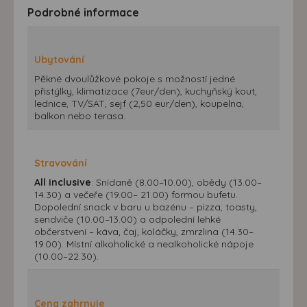
Podrobné informace
Ubytování
Pěkné dvoulůžkové pokoje s možností jedné
přistýlky, klimatizace (7eur/den), kuchyňský kout,
lednice, TV/SAT, sejf (2,50 eur/den), koupelna,
balkon nebo terasa.
Stravování
All inclusive
: Snídaně (8.00–10.00), obědy (13.00–
14.30) a večeře (19.00– 21.00) formou bufetu.
Dopolední snack v baru u bazénu – pizza, toasty,
sendviče (10.00–13.00) a odpolední lehké
občerstvení – káva, čaj, koláčky, zmrzlina (14.30–
19.00). Místní alkoholické a nealkoholické nápoje
(10.00–22.30).
Cena zahrnuje