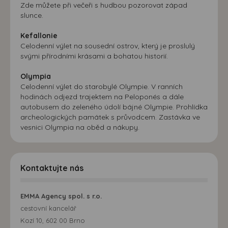
Zde můžete při večeři s hudbou pozorovat západ
slunce.
Kefallonie
Celodenní výlet na sousední ostrov, který je proslulý
svými přírodními krásami a bohatou historií.
Olympia
Celodenní výlet do starobylé Olympie. V ranních
hodinách odjezd trajektem na Peloponés a dále
autobusem do zeleného údolí bájné Olympie. Prohlídka
archeologických památek s průvodcem. Zastávka ve
vesnici Olympia na oběd a nákupy.
Kontaktujte nás
EMMA Agency spol. s r.o.
cestovní kancelář
Kozí 10, 602 00 Brno