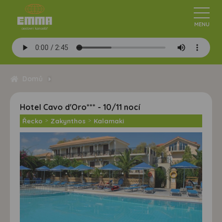
Domů
Hotel Cavo d'Oro*** - 10/11 nocí
Řecko
>
Zakynthos
>
Kalamaki