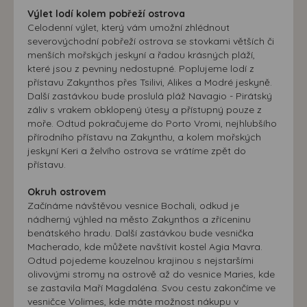
Výlet lodí kolem pobřeží ostrova
Celodenní výlet, který vám umožní zhlédnout
severovýchodní pobřeží ostrova se stovkami větších či
menších mořských jeskyní a řadou krásných pláží,
které jsou z pevniny nedostupné. Poplujeme lodí z
přístavu Zakynthos přes Tsilivi, Alikes a Modré jeskyně.
Další zastávkou bude proslulá pláž Navagio - Pirátský
záliv s vrakem obklopený útesy a přístupný pouze z
moře. Odtud pokračujeme do Porto Vromi, nejhlubšího
přírodního přístavu na Zakynthu, a kolem mořských
jeskyní Keri a želvího ostrova se vrátíme zpět do
přístavu.
Okruh ostrovem
Začínáme návštěvou vesnice Bochali, odkud je
nádherný výhled na město Zakynthos a zříceninu
benátského hradu. Další zastávkou bude vesnička
Macherado, kde můžete navštívit kostel Agia Mavra.
Odtud pojedeme kouzelnou krajinou s nejstaršími
olivovými stromy na ostrově až do vesnice Maries, kde
se zastavila Maří Magdaléna. Svou cestu zakončíme ve
vesničce Volimes, kde máte možnost nákupu v