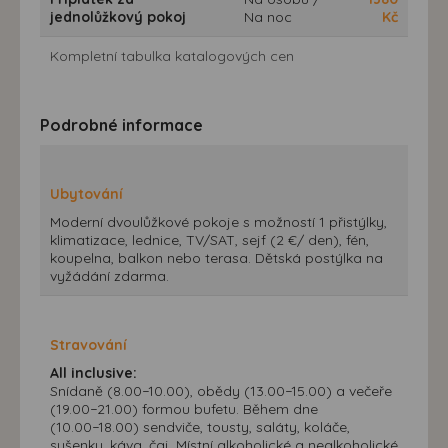
jednolůžkový pokoj
Na noc
Kč
Kompletní tabulka katalogových cen
Podrobné informace
Ubytování
Moderní dvoulůžkové pokoje s možností 1 přistýlky,
klimatizace, lednice, TV/SAT, sejf (2 €/ den), fén,
koupelna, balkon nebo terasa. Dětská postýlka na
vyžádání zdarma.
Stravování
All inclusive:
Snídaně (8.00−10.00), obědy (13.00−15.00) a večeře
(19.00−21.00) formou bufetu. Během dne
(10.00−18.00) sendviče, tousty, saláty, koláče,
sušenky, káva, čaj. Místní alkoholické a nealkoholické