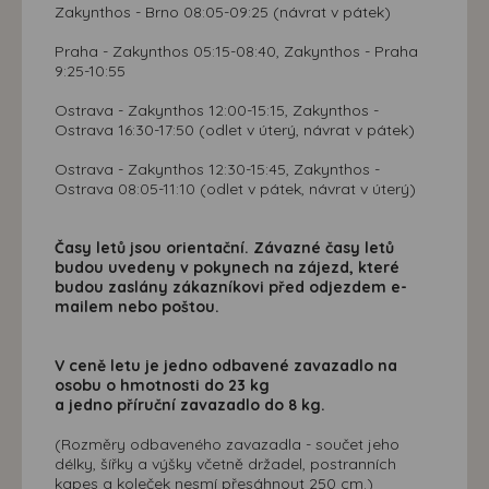
Zakynthos - Brno 08:05-09:25 (návrat v pátek)
Praha - Zakynthos 05:15-08:40, Zakynthos - Praha
9:25-10:55
Ostrava - Zakynthos 12:00-15:15, Zakynthos -
Ostrava 16:30-17:50 (odlet v úterý, návrat v pátek)
Ostrava - Zakynthos 12:30-15:45, Zakynthos -
Ostrava 08:05-11:10 (odlet v pátek, návrat v úterý)
Časy letů jsou orientační. Závazné časy letů
budou uvedeny v pokynech na zájezd, které
budou zaslány zákazníkovi před odjezdem e-
mailem nebo poštou.
V ceně letu je jedno odbavené zavazadlo na
osobu o hmotnosti do 23 kg
a jedno příruční zavazadlo do 8 kg.
(Rozměry odbaveného zavazadla - součet jeho
délky, šířky a výšky včetně držadel, postranních
kapes a koleček nesmí přesáhnout 250 cm.)