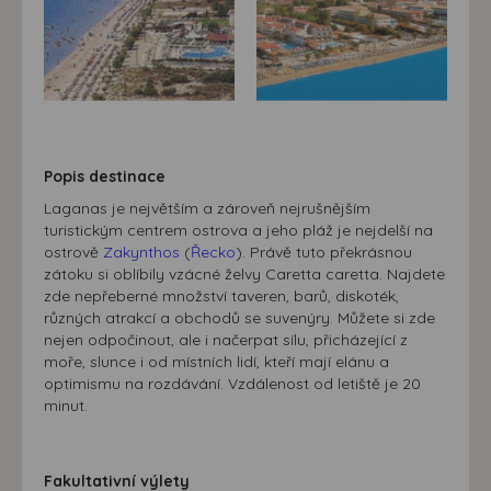
Popis destinace
Laganas je největším a zároveň nejrušnějším
turistickým centrem ostrova a jeho pláž je nejdelší na
ostrově
Zakynthos
(
Řecko
). Právě tuto překrásnou
zátoku si oblíbily vzácné želvy Caretta caretta. Najdete
zde nepřeberné množství taveren, barů, diskoték,
různých atrakcí a obchodů se suvenýry. Můžete si zde
nejen odpočinout, ale i načerpat sílu, přicházející z
moře, slunce i od místních lidí, kteří mají elánu a
optimismu na rozdávání. Vzdálenost od letiště je 20
minut.
Fakultativní výlety