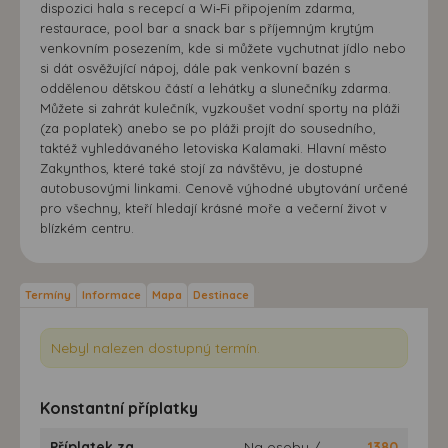
dispozici hala s recepcí a Wi‑Fi připojením zdarma,
restaurace, pool bar a snack bar s příjemným krytým
venkovním posezením, kde si můžete vychutnat jídlo nebo
si dát osvěžující nápoj, dále pak venkovní bazén s
oddělenou dětskou částí a lehátky a slunečníky zdarma.
Můžete si zahrát kulečník, vyzkoušet vodní sporty na pláži
(za poplatek) anebo se po pláži projít do sousedního,
taktéž vyhledávaného letoviska Kalamaki. Hlavní město
Zakynthos, které také stojí za návštěvu, je dostupné
autobusovými linkami. Cenově výhodné ubytování určené
pro všechny, kteří hledají krásné moře a večerní život v
blízkém centru.
Termíny
Informace
Mapa
Destinace
Nebyl nalezen dostupný termín.
Konstantní příplatky
Příplatek za
Na osobu /
1380