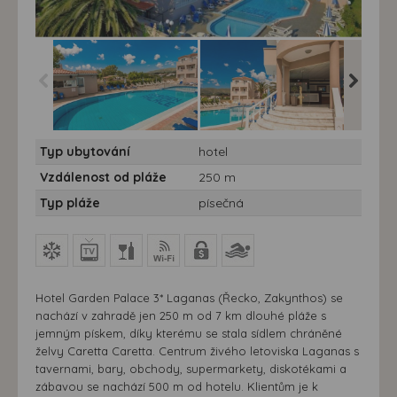
Hotel Garden Palace*** -
Hotel Garden Palace*** -
Hotel Ga
Typ ubytování
hotel
Hotel Garden Palace -
Hotel Garden Palace -
Hotel Ga
Řecko - Zakynthos -
Řecko - Zakynthos -
Řecko - 
Vzdálenost od pláže
250 m
Laganas
Laganas
Lagana
Typ pláže
písečná
Hotel Garden Palace 3* Laganas (Řecko, Zakynthos) se
nachází v zahradě jen 250 m od 7 km dlouhé pláže s
jemným pískem, díky kterému se stala sídlem chráněné
želvy Caretta Caretta. Centrum živého letoviska Laganas s
tavernami, bary, obchody, supermarkety, diskotékami a
zábavou se nachází 500 m od hotelu. Klientům je k