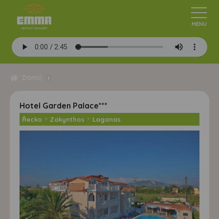
Domů
Hotel Garden Palace***
Řecko
>
Zakynthos
>
Laganas