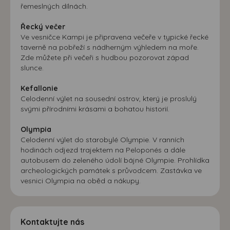
řemeslných dílnách.
Řecký večer
Ve vesničce Kampi je připravena večeře v typické řecké
taverně na pobřeží s nádherným výhledem na moře.
Zde můžete při večeři s hudbou pozorovat západ
slunce.
Kefallonie
Celodenní výlet na sousední ostrov, který je proslulý
svými přírodními krásami a bohatou historií.
Olympia
Celodenní výlet do starobylé Olympie. V ranních
hodinách odjezd trajektem na Peloponés a dále
autobusem do zeleného údolí bájné Olympie. Prohlídka
archeologických památek s průvodcem. Zastávka ve
vesnici Olympia na oběd a nákupy.
Kontaktujte nás