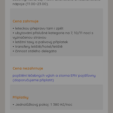
nápoje (11.00−23.00).
Cena zahrnuje
• leteckou přepravu tam i zpět
• ubytování příslušné kategorie na 7, 10/11 nocí s
vyznačenou stravou
• letištní taxy a palivový příplatek
• transfery letiště/hotel/letiště
• činnost stálého delegáta
Cena nezahrnuje
pojištění léčebných výloh a storna ERV pojišťovny
(doporučujeme připlatit)
Příplatky
• Jednolůžkový pokoj: 1 380 Kč/noc