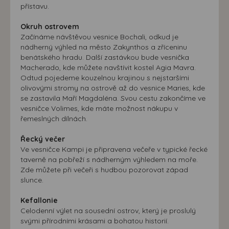
přístavu.
Okruh ostrovem
Začínáme návštěvou vesnice Bochali, odkud je
nádherný výhled na město Zakynthos a zříceninu
benátského hradu. Další zastávkou bude vesnička
Macherado, kde můžete navštívit kostel Agia Mavra.
Odtud pojedeme kouzelnou krajinou s nejstaršími
olivovými stromy na ostrově až do vesnice Maries, kde
se zastavila Maří Magdaléna. Svou cestu zakončíme ve
vesničce Volimes, kde máte možnost nákupu v
řemeslných dílnách.
Řecký večer
Ve vesničce Kampi je připravena večeře v typické řecké
taverně na pobřeží s nádherným výhledem na moře.
Zde můžete při večeři s hudbou pozorovat západ
slunce.
Kefallonie
Celodenní výlet na sousední ostrov, který je proslulý
svými přírodními krásami a bohatou historií.