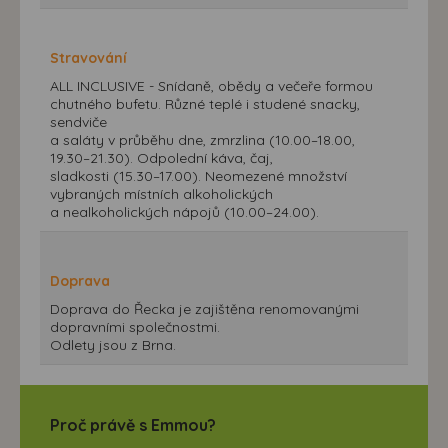
Stravování
ALL INCLUSIVE - Snídaně, obědy a večeře formou
chutného bufetu. Různé teplé i studené snacky,
sendviče
a saláty v průběhu dne, zmrzlina (10.00–18.00,
19.30–21.30). Odpolední káva, čaj,
sladkosti (15.30–17.00). Neomezené množství
vybraných místních alkoholických
a nealkoholických nápojů (10.00–24.00).
Doprava
Doprava do Řecka je zajištěna renomovanými
dopravními společnostmi.
Odlety jsou z Brna.
Proč právě s Emmou?