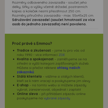
Rozměry odbaveného zavazadla - součet jeho
délky, šířky a výšky včetně držadel, postranních
kapes a koleček nesmí přesáhnout 250 cm.
Rozměry příručního zavazadla - max. 55x45x25 cm.
Sdružování zavazadel (součet hmotností za více
osob do jednoho zavazadla) není povoleno.
Proč právě s Emmou?
Tradice a zkušenost
– jsme tu pro vás od
roku 1990 - více informací
ZDE
Kvalita a spokojenost
– zaměřujeme se na
střední a vyšší kategorii zajišťovaných služeb.
Můžete si přečíst některé
ohlasy našich
zákazníků
.
Stálá klientela
– vážíme si stálých klientů,
kteří se k nám vracejí a poskytujeme jim slevy
E-shop
– na tomto webu si můžete zájezdy
vybrat, zarezervovat, objednat i zaplatit
Online sleva
– při přihlášení zájezdu online
poskytujeme na
vybrané zájezdy