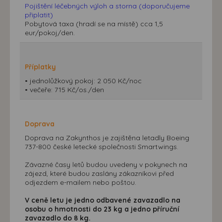
Pojištění léčebných výloh a storna (doporučujeme
připlatit)
Pobytová taxa (hradí se na místě) cca 1,5
eur/pokoj/den.
Příplatky
• jednolůžkový pokoj: 2 050 Kč/noc
• večeře: 715 Kč/os./den
Doprava
Doprava na Zakynthos je zajištěna letadly Boeing
737-800 české letecké společnosti Smartwings.
Závazné časy letů budou uvedeny v pokynech na
zájezd, které budou zaslány zákazníkovi před
odjezdem e-mailem nebo poštou.
V ceně letu je jedno odbavené zavazadlo na
osobu o hmotnosti do 23 kg a jedno příruční
zavazadlo do 8 kg.