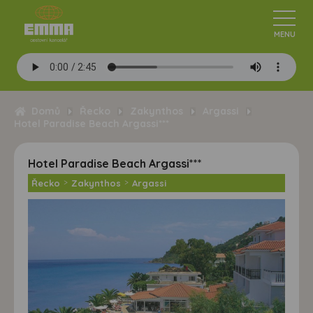
Domů
Řecko
Zakynthos
Argassi
Hotel Paradise Beach Argassi***
Hotel Paradise Beach Argassi***
Řecko
>
Zakynthos
>
Argassi