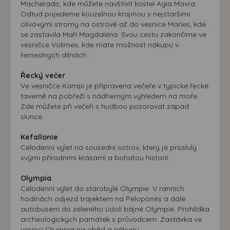
Macherado, kde můžete navštívit kostel Agia Mavra.
Odtud pojedeme kouzelnou krajinou s nejstaršími
olivovými stromy na ostrově až do vesnice Maries, kde
se zastavila Maří Magdaléna. Svou cestu zakončíme ve
vesničce Volimes, kde máte možnost nákupu v
řemeslných dílnách.
Řecký večer
Ve vesničce Kampi je připravena večeře v typické řecké
taverně na pobřeží s nádherným výhledem na moře.
Zde můžete při večeři s hudbou pozorovat západ
slunce.
Kefallonie
Celodenní výlet na sousední ostrov, který je proslulý
svými přírodními krásami a bohatou historií.
Olympia
Celodenní výlet do starobylé Olympie. V ranních
hodinách odjezd trajektem na Peloponés a dále
autobusem do zeleného údolí bájné Olympie. Prohlídka
archeologických památek s průvodcem. Zastávka ve
vesnici Olympia na oběd a nákupy.