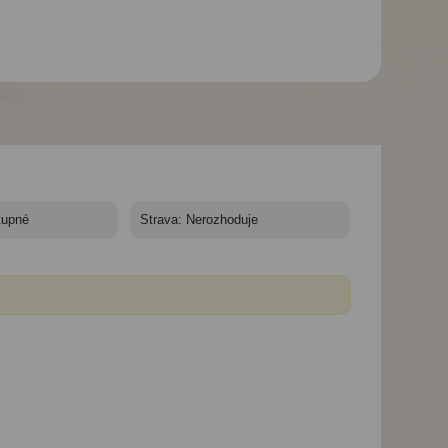
Studia Meridien -
Studia Meridien -
Řecko, Zakynthos -
Řecko, Zakynthos -
studia Meridien
studia Meridien