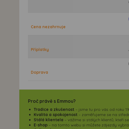
Cena nezahrnuje
Příplatky
Doprava
Proč právě s Emmou?
Tradice a zkušenost
– jsme tu pro vás od roku 19
Kvalita a spokojenost
– zaměřujeme se na střední
Stálá klientela
– vážíme si stálých klientů, kteří 
E-shop
– na tomto webu si můžete zájezdy vybrat,