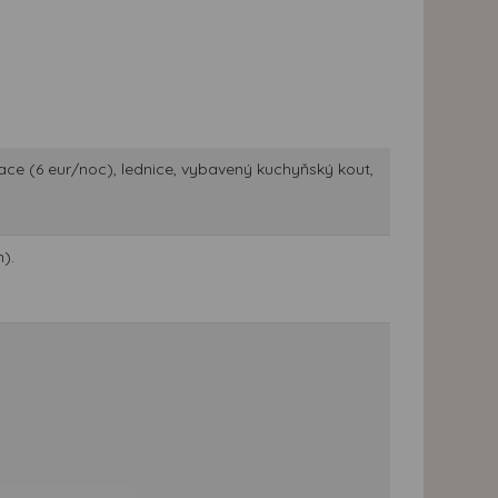
izace (6 eur/noc), lednice, vybavený kuchyňský kout,
).