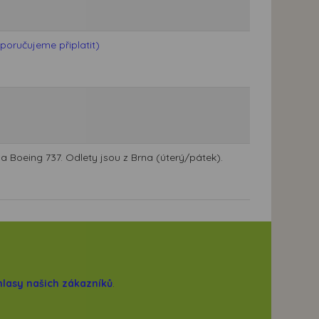
poručujeme připlatit)
la Boeing 737. Odlety jsou z Brna (úterý/pátek).
hlasy našich zákazníků
.