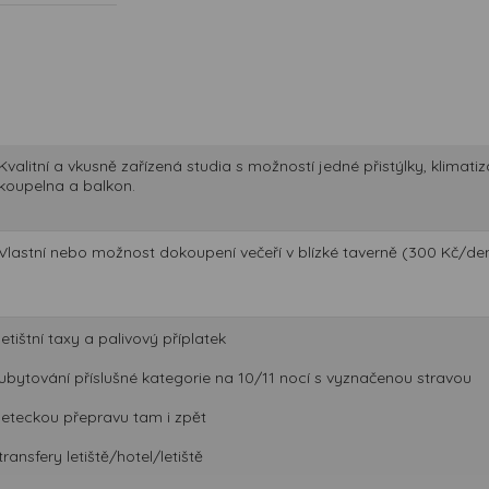
Kvalitní a vkusně zařízená studia s možností jedné přistýlky, klimat
koupelna a balkon.
Vlastní nebo možnost dokoupení večeří v blízké taverně (300 Kč/den
letištní taxy a palivový příplatek
ubytování příslušné kategorie na 10/11 nocí s vyznačenou stravou
leteckou přepravu tam i zpět
transfery letiště/hotel/letiště