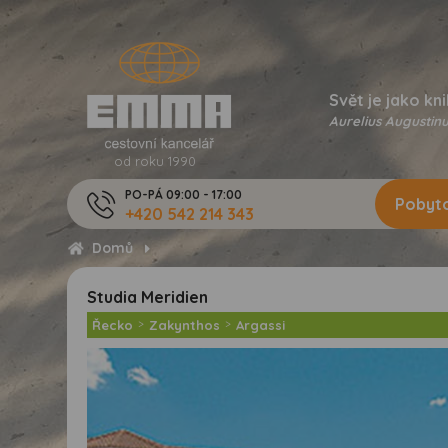
Svět je jako kni
Aurelius Augustinu
od roku 1990
PO-PÁ 09:00 - 17:00
Pobyto
+420 542 214 343
Domů
Studia Meridien
Řecko
>
Zakynthos
>
Argassi