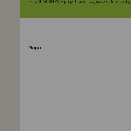
Online sleva
– při přihlášení zájezdu online pos
Mapa