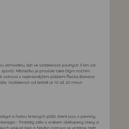
nou atmosféru, leží ve vzdálenosti pouhých 3 km od
sportů. Městečko je proslulé také čilým nočním
sti ostrova s nejkrásnějšími plážemi Řecka Banana
áže. Vzdálenost od letiště je 10 až 20 minut.
kyní a řadou krásných pláží, které jsou z pevniny
 Navagio - Pirátský záliv s vrakem obklopený útesy a
ch jeskyní Keri a želvího ostrova se vrátíme zpět