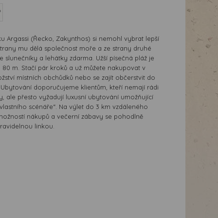
ku Argassi (Řecko, Zakynthos) si nemohl vybrat lepší
strany mu dělá společnost moře a ze strany druhé
 slunečníky a lehátky zdarma. Užší písečná pláž je
80 m. Stačí pár kroků a už můžete nakupovat v
tví místních obchůdků nebo se zajít občerstvit do
. Ubytování doporučujeme klientům, kteří nemají rádi
, ale přesto vyžadují luxusní ubytování umožňující
„vlastního scénáře“. Na výlet do 3 km vzdáleného
možností nákupů a večerní zábavy se pohodlně
ravidelnou linkou.