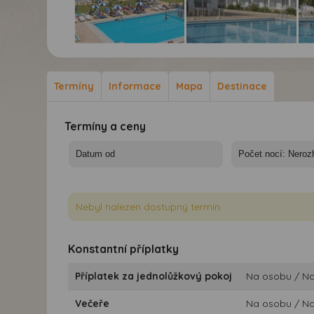
Studia Meridien -
Studia Meridien -
Stu
Řecko, Zakynthos -
Řecko, Zakynthos -
Řec
studia Meridien
studia Meridien
stu
Termíny
Informace
Mapa
Destinace
Termíny a ceny
Nebyl nalezen dostupný termín.
Konstantní příplatky
Příplatek za jednolůžkový pokoj
Na osobu / N
Večeře
Na osobu / N