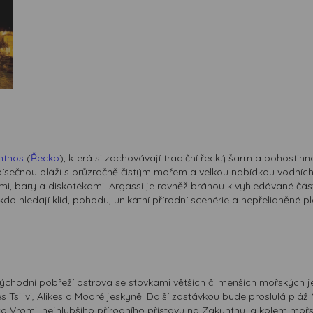
nthos
(
Řecko
), která si zachovávají tradiční řecký šarm a pohostin
písečnou pláží s průzračně čistým mořem a velkou nabídkou vodních 
mi, bary a diskotékami. Argassi je rovněž bránou k vyhledávané čá
do hledají klid, pohodu, unikátní přírodní scenérie a nepřelidněné pl
ýchodní pobřeží ostrova se stovkami větších či menších mořských jes
 Tsilivi, Alikes a Modré jeskyně. Další zastávkou bude proslulá pláž
Vromi, nejhlubšího přírodního přístavu na Zakynthu, a kolem mořský