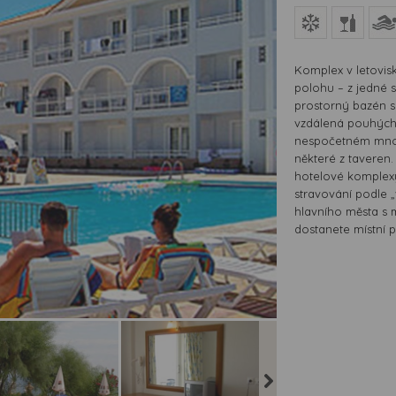
Komplex v letovis
polohu – z jedné 
prostorný bazén se
vzdálená pouhých 
nespočetném množs
některé z taveren
hotelové komplexy
stravování podle 
hlavního města s 
dostanete místní p