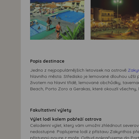
Popis destinace
Jedno z nejpopulárnějších letovisek na ostrově
Zaky
hlavního města. Středisko je lemované dlouhou užší 
životem na hlavní třídě, lemované obchůdky, taverna
Beach, Porto Zoro a Gerakas, které okouzlí všechny, k
Fakultativní výlety
Výlet lodí kolem pobřeží ostrova
Celodenní výlet, který vám umožní zhlédnout severov
nedostupné. Poplujeme lodí z přístavu Zakynthos přes
přístupný pouze z moře. Odtud pokračujeme do Porto 