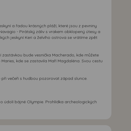
kyní a řadou krásných pláží, které jsou z pevniny
 Navagio - Pirátský záliv s vrakem obklopený útesy a
ch jeskyní Keri a želvího ostrova se vrátíme zpět
ší zastávkou bude vesnička Macherado, kde můžete
 Maries, kde se zastavila Maří Magdaléna. Svou cestu
 při večeři s hudbou pozorovat západ slunce.
o údolí bájné Olympie. Prohlídka archeologických