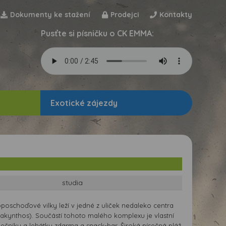
Dokumenty ke stažení
Prodejci
Kontakty
Pusťte si písničku o CK EMMA:
Exotické zájezdy
studia
poschoďové vilky leží v jedné z uliček nedaleko centra
Zakynthos). Součástí tohoto malého komplexu je vlastní
nečníky a lehátky zdarma a snack-bar. Široká písečná pláž