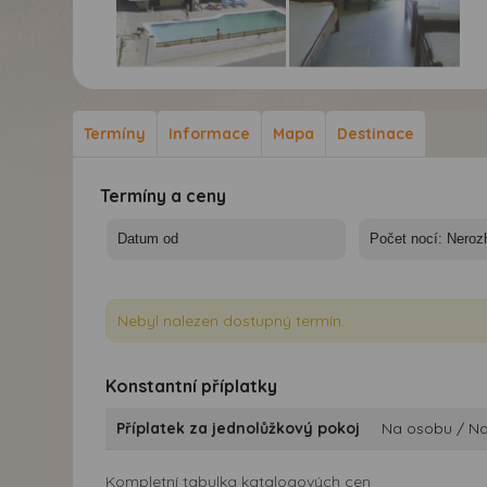
Studia Stone Bridge -
Studia Stone Bridge -
Zakynthos, Alikanas -
Zakynthos, Alikanas -
Studia Stone Bridge
Studia Stone Bridge
Termíny
Informace
Mapa
Destinace
Termíny a ceny
Nebyl nalezen dostupný termín.
Konstantní příplatky
Příplatek za jednolůžkový pokoj
Na osobu / N
Kompletní tabulka katalogových cen