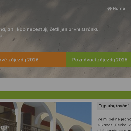
Home
ha, a ti, kdo necestují, četli jen první stránku.
s
vé zájezdy 2026
Poznávací zájezdy 2026
Typ ubytování
Velmi pěkné jedno
Alikanas (Řecko, 
větší bazén se slu