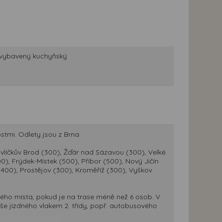
e, vybavený kuchyňský
tmi. Odlety jsou z Brna.
 Havlíčkův Brod (300), Žďár nad Sázavou (300), Velké
00), Frýdek-Místek (500), Příbor (500), Nový Jičín
c(400), Prostějov (300), Kroměříž (300), Vyškov
ého místa, pokud je na trase méně než 6 osob. V
e jízdného vlakem 2. třídy, popř. autobusového