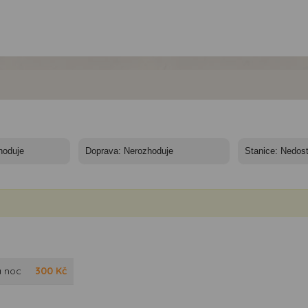
a noc
300
Kč