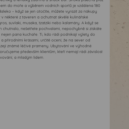
pem do moře a výběrem vodních sportů je vzdálena 180
aleko – když se jen otočíte, můžete vyrazit za nákupy
 v některé z taveren a ochutnat skvělé kulinářské
yros, suvlaki, musaka, tzatziki nebo kalamáry. A když se
ám chutnalo, nešetřete pochvalami, nepochybně si získáte
 nejen pana kuchaře. Ti, kdo rádi podnikají výlety do
a přírodními krásami, určitě ocení, že na sever od
ázejí známé léčivé prameny. Ubytování ve výhodné
ručujeme především klientům, kteří nemají rádi závislost
vování, a mladým lidem.