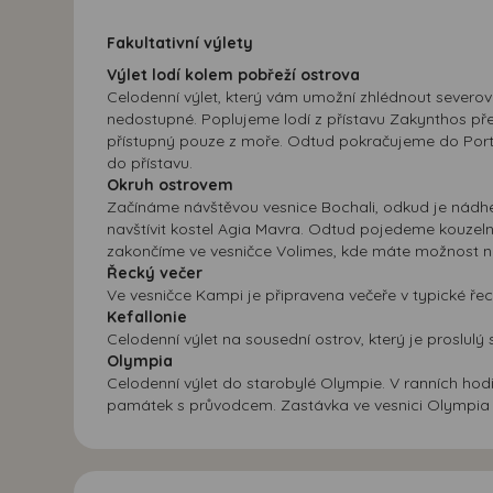
Fakultativní výlety
Výlet lodí kolem pobřeží ostrova
Celodenní výlet, který vám umožní zhlédnout severov
nedostupné. Poplujeme lodí z přístavu Zakynthos přes
přístupný pouze z moře. Odtud pokračujeme do Porto 
do přístavu.
Okruh ostrovem
Začínáme návštěvou vesnice Bochali, odkud je nádh
navštívit kostel Agia Mavra. Odtud pojedeme kouzeln
zakončíme ve vesničce Volimes, kde máte možnost n
Řecký večer
Ve vesničce Kampi je připravena večeře v typické ř
Kefallonie
Celodenní výlet na sousední ostrov, který je proslulý
Olympia
Celodenní výlet do starobylé Olympie. V ranních ho
památek s průvodcem. Zastávka ve vesnici Olympia