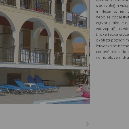
s pozvolným vstu
m. Nikam to není d
nebo se občerstvit
výtvory, jako je g
vás zeptají, jak v
široké řecké srdce
okolí za poznáním 
letoviska se nach
cenové relaci dopo
na hotelovém stra