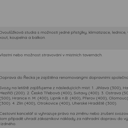
Dvoulůžková studia s možností jedné přistýlky, klimatizace, lednic
kout, koupelna a balkon.
Vlastní nebo možnost stravování v místních tavernách.
Doprava do Řecka je zajištěna renomovanými dopravními společnos
Svozy na letiště zajišťujeme z následujících míst: 1. Jihlava (300),
Meziříčí (200). 2. Česká Třebová (400), Svitavy (400). 3. Ostrava (5
(500), Hranice n. M. (400), Lipník n.B. (400), Přerov (400), Olomou
(300). 4. Zlín (400), Otrokovice (400), Uherské Hradiště (300).
Cestovní kancelář si vyhrazuje právo na změnu nebo zrušení svozov
tom případě uhradí zákazníkovi náklady za náhradní dopravu do výš
jízdného.