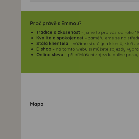
Proč právě s Emmou?
Tradice a zkušenost
– jsme tu pro vás od roku 19
Kvalita a spokojenost
– zaměřujeme se na střední
Stálá klientela
– vážíme si stálých klientů, kteří 
E-shop
– na tomto webu si můžete zájezdy vybrat,
Online sleva
– při přihlášení zájezdu online pos
Mapa