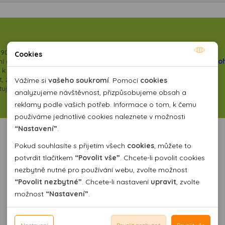
90 - více informací
ZDE
Cookies
Nutné cookies
 a vyšší kategorii zajišťovaných služeb. Můžete si přečíst některé
o
se k nám vracejí a poskytujeme jim slevy
 zarezervovat, objednat i zaplatit
Nutné cookies pomáhají, aby byla webová stránka
Vážíme si
vašeho soukromí
. Pomocí
cookies
kytujeme na
vybrané zájezdy
použitelná tak, že umožní základní funkce jako navigace
analyzujeme návštěvnost, přizpůsobujeme obsah a
stránky a přístup k zabezpečeným sekcím webové stránky.
reklamy podle vašich potřeb. Informace o tom, k čemu
Webová stránka nemůže správně fungovat bez těchto
používáme jednotlivé cookies naleznete v možnosti
cookies.
“Nastavení”
.
Pokud souhlasíte s přijetím všech
cookies
, můžete to
Analytické cookies
potvrdit tlačítkem
“Povolit vše”
. Chcete-li povolit cookies
nezbytně nutné pro používání webu, zvolte možnost
Pomocí analytických cookies můžeme měřit návštěvnost
“Povolit nezbytné”
. Chcete-li nastavení
upravit
, zvolte
našeho webu, zdroje návštěv, výkon reklam a také jejich
Personální cookies
možnost
“Nastavení”
.
dosah. Takto získaná data zpracováváme anonymně bez
Personalizační soubory cookies nám umožňují přizpůsobit
vazby na konkrétního uživatele našeho webu. Bez vašeho
prohlížení webu dle vašich zájmů a preferencí. Bez
Reklamní cookies
souhlasu s používáním analytických cookies, ztrácíme
souhlasu může dojít mj. k zobrazování informací