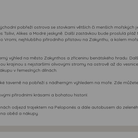
ýchodní pobřeží ostrova se stovkami větších či menších mořských jes
 Tsilivi, Alikes a Modré jeskyně. Další zastávkou bude proslulá pláž
Vromi, nejhlubšího přírodního přístavu na Zakynthu, a kolem mořský
erný výhled na město Zakynthos a zříceninu benátského hradu. Dal
ou krajinou s nejstaršími olivovými stromy na ostrově až do vesnice
ákupu v řemeslných dílnách.
ecké taverně na pobřeží s nádherným výhledem na moře. Zde můžete
 svými přírodními krásami a bohatou historií.
dinách odjezd trajektem na Peloponés a dále autobusem do zelenéh
 na oběd a nákupy.