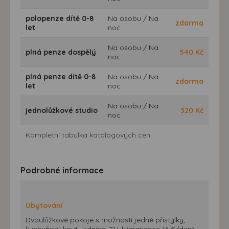
polopenze dítě 0-8
Na osobu / Na
zdarma
let
noc
Na osobu / Na
plná penze dospělý
540
Kč
noc
plná penze dítě 0-8
Na osobu / Na
zdarma
let
noc
Na osobu / Na
jednolůžkové studio
320
Kč
noc
Kompletní tabulka katalogových cen
Podrobné informace
Ubytování
Dvoulůžkové pokoje s možností jedné přistýlky,
kuchyňský kout, lednice, TV, klimatizace (6 €/den),