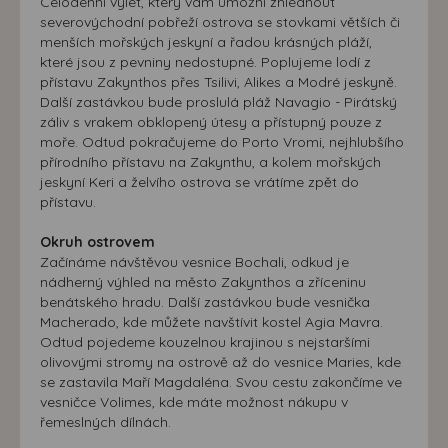
Celodenní výlet, který vám umožní zhlédnout
severovýchodní pobřeží ostrova se stovkami větších či
menších mořských jeskyní a řadou krásných pláží,
které jsou z pevniny nedostupné. Poplujeme lodí z
přístavu Zakynthos přes Tsilivi, Alikes a Modré jeskyně.
Další zastávkou bude proslulá pláž Navagio - Pirátský
záliv s vrakem obklopený útesy a přístupný pouze z
moře. Odtud pokračujeme do Porto Vromi, nejhlubšího
přírodního přístavu na Zakynthu, a kolem mořských
jeskyní Keri a želvího ostrova se vrátíme zpět do
přístavu.
Okruh ostrovem
Začínáme návštěvou vesnice Bochali, odkud je
nádherný výhled na město Zakynthos a zříceninu
benátského hradu. Další zastávkou bude vesnička
Macherado, kde můžete navštívit kostel Agia Mavra.
Odtud pojedeme kouzelnou krajinou s nejstaršími
olivovými stromy na ostrově až do vesnice Maries, kde
se zastavila Maří Magdaléna. Svou cestu zakončíme ve
vesničce Volimes, kde máte možnost nákupu v
řemeslných dílnách.