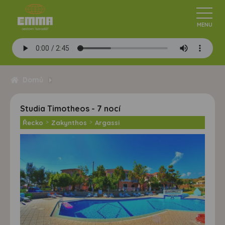
Domů
Studia Timotheos - 7 nocí
Řecko
>
Zakynthos
>
Argassi