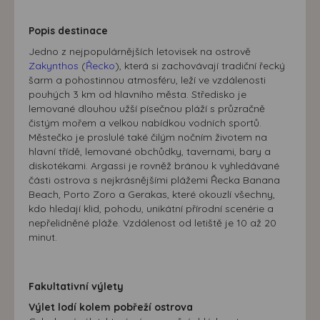
Popis destinace
Jedno z nejpopulárnějších letovisek na ostrově
Zakynthos
(
Řecko
), která si zachovávají tradiční řecký
šarm a pohostinnou atmosféru, leží ve vzdálenosti
pouhých 3 km od hlavního města. Středisko je
lemované dlouhou užší písečnou pláží s průzračně
čistým mořem a velkou nabídkou vodních sportů.
Městečko je proslulé také čilým nočním životem na
hlavní třídě, lemované obchůdky, tavernami, bary a
diskotékami. Argassi je rovněž bránou k vyhledávané
části ostrova s nejkrásnějšími plážemi Řecka Banana
Beach, Porto Zoro a Gerakas, které okouzlí všechny,
kdo hledají klid, pohodu, unikátní přírodní scenérie a
nepřelidněné pláže. Vzdálenost od letiště je 10 až 20
minut.
Fakultativní výlety
Výlet lodí kolem pobřeží ostrova