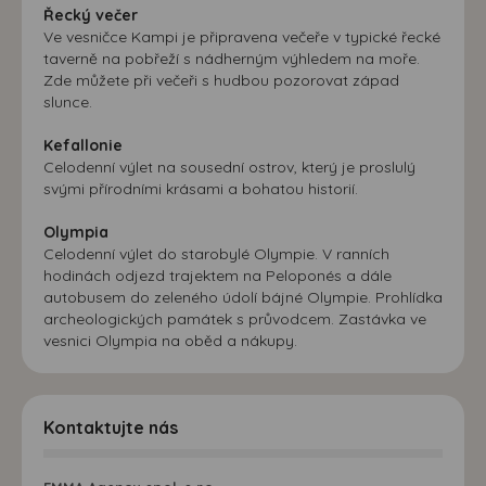
Řecký večer
Ve vesničce Kampi je připravena večeře v typické řecké
taverně na pobřeží s nádherným výhledem na moře.
Zde můžete při večeři s hudbou pozorovat západ
slunce.
Kefallonie
Celodenní výlet na sousední ostrov, který je proslulý
svými přírodními krásami a bohatou historií.
Olympia
Celodenní výlet do starobylé Olympie. V ranních
hodinách odjezd trajektem na Peloponés a dále
autobusem do zeleného údolí bájné Olympie. Prohlídka
archeologických památek s průvodcem. Zastávka ve
vesnici Olympia na oběd a nákupy.
Kontaktujte nás