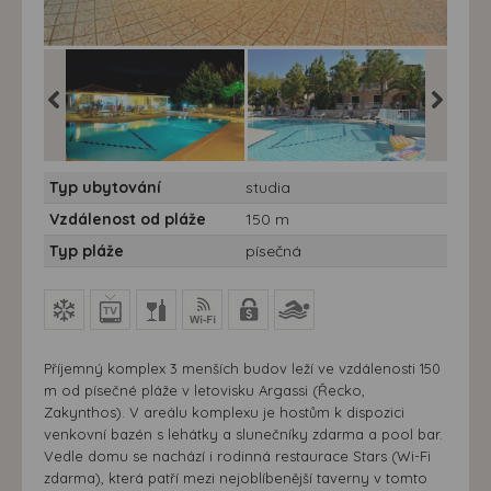
s - 7
Studia Timotheos - 7
Studia Timotheos - 7
Studia T
Typ ubytování
studia
,
nocí - Zakynthos,
nocí - Zakynthos,
nocí - Z
Argassi - Studia
Argassi - Studia
Argassi 
Vzdálenost od pláže
150 m
Timotheos
Timotheos
Timothe
Typ pláže
písečná
Příjemný komplex 3 menších budov leží ve vzdálenosti 150
m od písečné pláže v letovisku Argassi (Řecko,
Zakynthos). V areálu komplexu je hostům k dispozici
venkovní bazén s lehátky a slunečníky zdarma a pool bar.
Vedle domu se nachází i rodinná restaurace Stars (Wi-Fi
zdarma), která patří mezi nejoblíbenější taverny v tomto