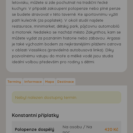
letovisku, můžete si zde pochutnat na tradiční řecké
kuchyni. V případě zakoupení polopenze nebo plné penze
se budete stravovat v této taverně. Ke sportovnímu vyžití
patří kulečník (za poplatek). V okolí studií najdete
restaurace, minimarket, dětský park, půjčovnu automobilů
a motorek. Nedaleko se nachází město Zakynthos, kam se
můžete vydat za poznáním historie nebo zábavou. Argassi
je také výchozím bodem za nejkrásnějšími plážemi ostrova
v oblasti Vassilikos (pravidelná autobusová linka). Díky
pozvolnému vstupu do moře a mělké vodě jsou studia
ideální volbou především pro rodiny s dětmi.
Termíny
Informace
Mapa
Destinace
Nebyl nalezen dostupný termín.
Konstantní příplatky
Na osobu / Na
Polopenze dospělý
420
Kč
noc