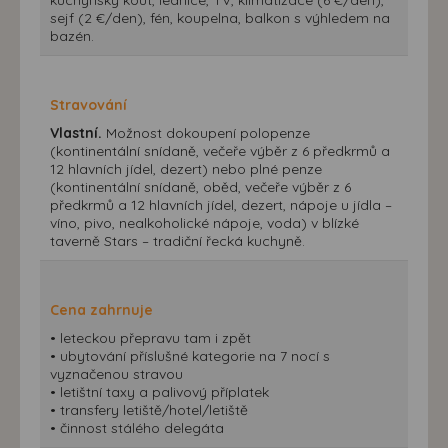
sejf (2 €/den), fén, koupelna, balkon s výhledem na
bazén.
Stravování
Vlastní.
Možnost dokoupení polopenze
(kontinentální snídaně, večeře výběr z 6 předkrmů a
12 hlavních jídel, dezert) nebo plné penze
(kontinentální snídaně, oběd, večeře výběr z 6
předkrmů a 12 hlavních jídel, dezert, nápoje u jídla –
víno, pivo, nealkoholické nápoje, voda) v blízké
taverně Stars – tradiční řecká kuchyně.
Cena zahrnuje
• leteckou přepravu tam i zpět
• ubytování příslušné kategorie na 7 nocí s
vyznačenou stravou
• letištní taxy a palivový příplatek
• transfery letiště/hotel/letiště
• činnost stálého delegáta