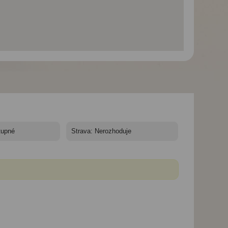
Pobaltí, Petrohrad a
Pobaltí, Petrohrad a
Pobaltí, Petrohra
Finsko - autobusem -
Finsko - autobusem -
Finsko - autobuse
Helsinki
Riga
Petrohrad a okru
Pobaltím s návšt
Finska