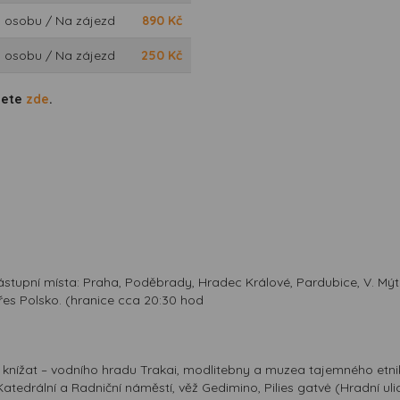
 osobu / Na zájezd
890
Kč
 osobu / Na zájezd
250
Kč
dete
zde
.
stupní místa: Praha, Poděbrady, Hradec Králové, Pardubice, V. Mýto,
řes Polsko. (hranice cca 20:30 hod
ch knížat – vodního hradu Trakai, modlitebny a muzea tajemného etni
edrální a Radniční náměstí, věž Gedimino, Pilies gatvė (Hradní ulic