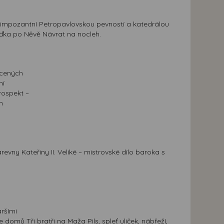
s impozantní Petropavlovskou pevností a katedrálou
ížďka po Něvě Návrat na nocleh.
acených
ní
rospekt –
m
evny Kateřiny II. Veliké – mistrovské dílo baroka s
aršími
domů Tři bratři na Maža Pils, spleť uliček, nábřeží,