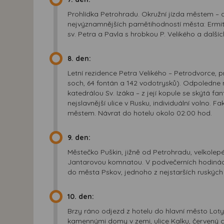
Prohlídka Petrohradu. Okružní jízda městem – do
nejvýznamnějších pamětihodností města: Ermitáž
sv. Petra a Pavla s hrobkou P. Velikého a další
8. den:
Letní rezidence Petra Velikého – Petrodvorce,
soch, 64 fontán a 142 vodotrysků). Odpoledne 
katedrálou Sv. Izáka – z její kopule se skýtá f
nejslavnější ulice v Rusku, individuální volno. 
městem. Návrat do hotelu okolo 02:00 hod.
9. den:
Městečko Puškin, jižně od Petrohradu, velkolepé
Jantarovou komnatou. V podvečerních hodinác
do města Pskov, jednoho z nejstarších ruských
10. den:
Brzy ráno odjezd z hotelu do hlavní město Loty
kamennými domy v zemi, ulice Kalku, červený cihl