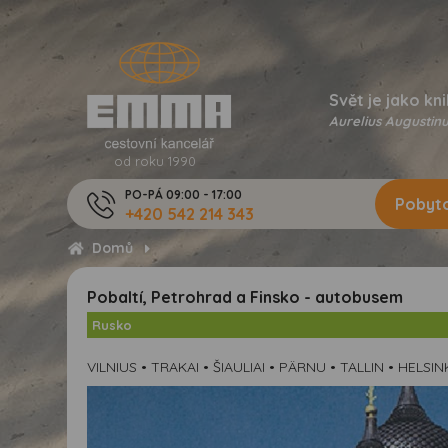
Svět je jako kni
Aurelius Augustinu
od roku 1990
PO-PÁ 09:00 - 17:00
Pobyto
+420 542 214 343
Domů
Pobaltí, Petrohrad a Finsko - autobusem
Rusko
VILNIUS • TRAKAI • ŠIAULIAI • PÄRNU • TALLIN • HE