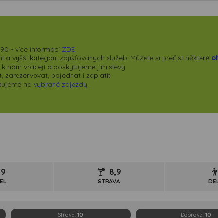
90 - více informací
ZDE
 a vyšší kategorii zajišťovaných služeb. Můžete si přečíst některé
o
se k nám vracejí a poskytujeme jim slevy
 zarezervovat, objednat i zaplatit
kytujeme na
vybrané zájezdy
9
8,9
EL
STRAVA
DE
Strava:
10
Doprava:
10