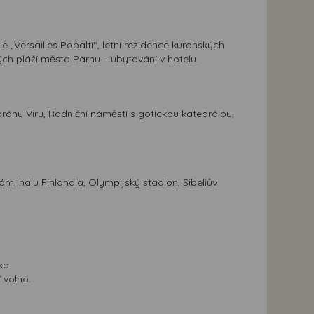
 „Versailles Pobaltí“, letní rezidence kuronských
ých pláží město Pärnu – ubytování v hotelu.
bránu Viru, Radniční náměstí s gotickou katedrálou,
ám, halu Finlandia, Olympijský stadion, Sibeliův
ka
 volno.