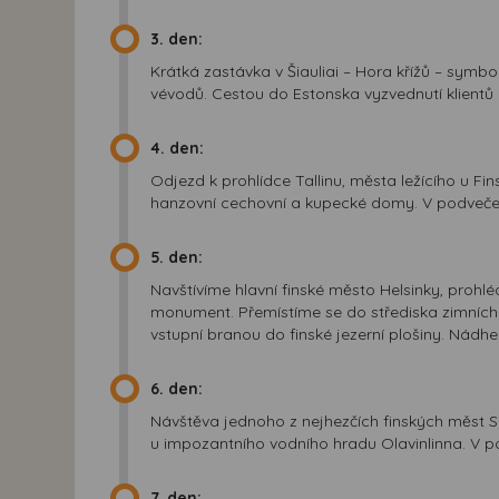
3. den:
Krátká zastávka v Šiauliai – Hora křížů – symbo
vévodů. Cestou do Estonska vyzvednutí klientů 
4. den:
Odjezd k prohlídce Tallinu, města ležícího u F
hanzovní cechovní a kupecké domy. V podvečer t
5. den:
Navštívíme hlavní finské město Helsinky, prohlé
monument. Přemístíme se do střediska zimních s
vstupní branou do finské jezerní plošiny. Nádh
6. den:
Návštěva jednoho z nejhezčích finských měst S
u impozantního vodního hradu Olavinlinna. V p
7. den: