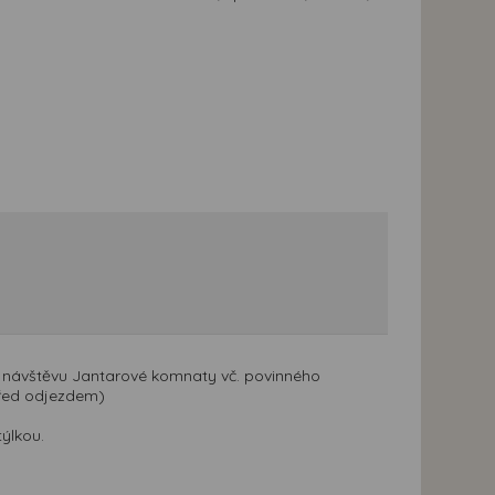
i návštěvu Jantarové komnaty vč. povinného
před odjezdem)
ýlkou.