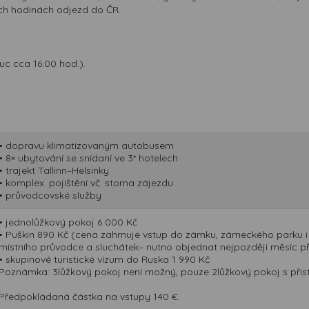
ích hodinách odjezd do ČR.
c cca 16:00 hod.).
• dopravu klimatizovaným autobusem
• 8× ubytování se snídaní ve 3* hotelech
• trajekt Tallinn–Helsinky
• komplex. pojištění vč. storna zájezdu
• průvodcovské služby
• jednolůžkový pokoj 6 000 Kč
• Puškin 890 Kč (cena zahrnuje vstup do zámku, zámeckého parku 
místního průvodce a sluchátek– nutno objednat nejpozději měsíc 
• skupinové turistické vízum do Ruska 1 990 Kč
Poznámka: 3lůžkový pokoj není možný, pouze 2lůžkový pokoj s přist
Předpokládaná částka na vstupy 140 €.