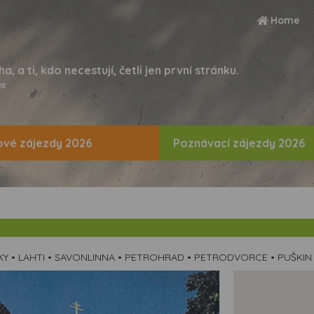
Home
ha, a ti, kdo necestují, četli jen první stránku.
s
vé zájezdy 2026
Poznávací zájezdy 2026
LSINKY • LAHTI • SAVONLINNA • PETROHRAD • PETRODVORCE • PUŠKIN