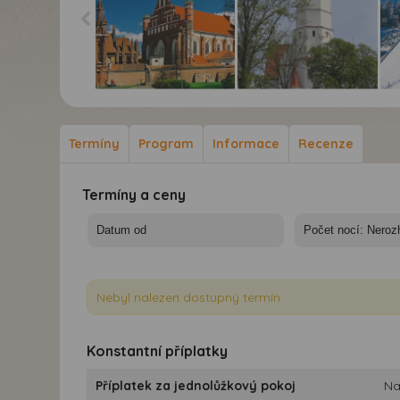
Pobaltí, Petrohrad a
Pobaltí, Petrohrad a
Pob
Finsko - autobusem -
Finsko - autobusem -
Fin
Vilnius
Šiauliai
Lah
Termíny
Program
Informace
Recenze
Termíny a ceny
Nebyl nalezen dostupný termín.
Konstantní příplatky
Příplatek za jednolůžkový pokoj
Na