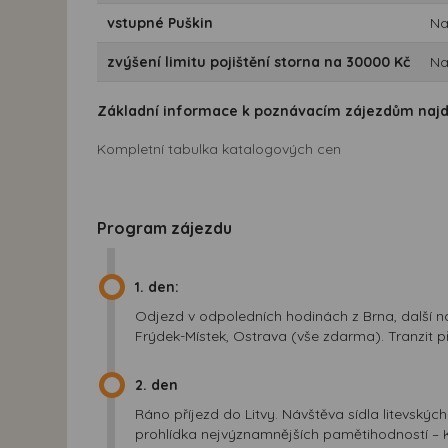
vstupné Puškin
Na
zvýšení limitu pojištění storna na 30000 Kč
Na
Základní informace k poznávacím zájezdům naj
Kompletní tabulka katalogových cen
Program zájezdu
1. den:
Odjezd v odpoledních hodinách z Brna, další ná
Frýdek-Místek, Ostrava (vše zdarma). Tranzit p
2. den
Ráno příjezd do Litvy. Návštěva sídla litevský
prohlídka nejvýznamnějších pamětihodností – Kat