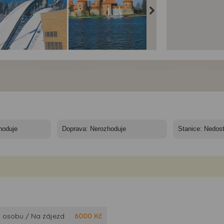
altí, Petrohrad a
Pobaltí, Petrohrad a
Pobaltí, Petrohrad a
sko - autobusem -
Finsko - autobusem -
Finsko - autobusem -
ti
Trakai
Helsinky
 osobu / Na zájezd
6000
Kč