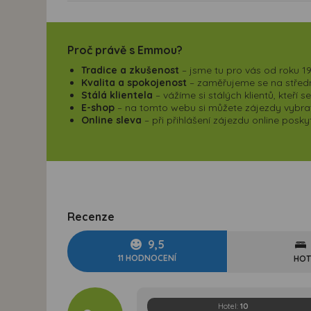
Proč právě s Emmou?
Tradice a zkušenost
– jsme tu pro vás od roku 19
Kvalita a spokojenost
– zaměřujeme se na střední
Stálá klientela
– vážíme si stálých klientů, kteří 
E-shop
– na tomto webu si můžete zájezdy vybrat,
Online sleva
– při přihlášení zájezdu online pos
Recenze
9,5
11 HODNOCENÍ
HOT
Hotel:
10