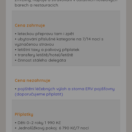
barech a restauracích.
Cena zahrnuje
• leteckou přepravu tam i zpět
• ubytování příslušné kategorie na 7/14 nocí s
vyznačenou stravou
• letištní taxy a palivový příplatek
• transfery letiště/hotel/letiště
• činnost stálého delegáta
Cena nezahrnuje
•
pojištění léčebných výloh a storna ERV pojišťovny
(doporučujeme připlatit)
Příplatky
• Děti 0–2 roky 1 990 Kč
• Jednolůžkový pokoj: 6 790 Kč/7 nocí