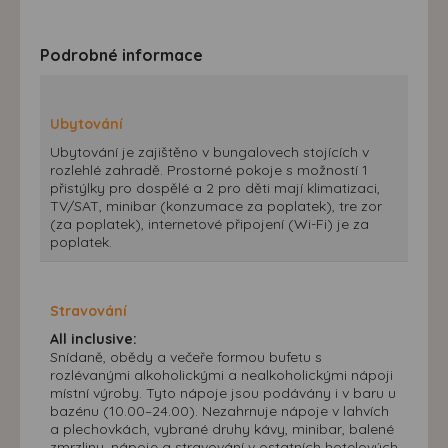
Podrobné informace
Ubytování
Ubytování je zajištěno v bungalovech stojících v
rozlehlé zahradě. Prostorné pokoje s možností 1
přistýlky pro dospělé a 2 pro děti mají klimatizaci,
TV/SAT, minibar (konzumace za poplatek), tre zor
(za poplatek), internetové připojení (Wi-Fi) je za
poplatek.
Stravování
All inclusive:
Snídaně, obědy a večeře formou bufetu s
rozlévanými alkoholickými a nealkoholickými nápoji
místní výroby. Tyto nápoje jsou podávány i v baru u
bazénu (10.00–24.00). Nezahrnuje nápoje v lahvích
a plechovkách, vybrané druhy kávy, minibar, balené
zmrzliny, nápoje a stravování v ostatních hotelových