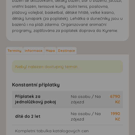
bazén se skluzavkami, dětský bazén, bar u bazénu, jacuzzi,
vnitřní bazén, tenisové kurty, stolní tenis, posilovna,
plážový volejbal, basketbal, dětské hřiště, velké kasino,
dětský lunapark (za poplatek). Lehátka a slunečníky jsou u
bazénů i na pláži zdarma. Organizované animační
programy, zajišťována za poplatek doprava do Kyrenie.
Termíny
Informace
Mapa
Destinace
Nebyl nalezen dostupný termín.
Konstantní příplatky
Příplatek za
Na osobu / Na
6790
jednolůžkový pokoj
zájezd
Kč
Na osobu / Na
1990
dítě do 2 let
zájezd
Kč
Kompletní tabulka katalogových cen