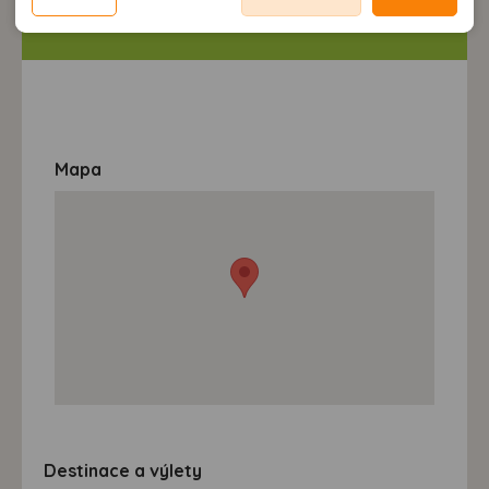
možnost analýzy výkonu a optimalizace našeho webu.
neodpovídající Vaším potřebám, méně užitečné nabídce či
zobrazování relevantní reklamy nebo obsahu jak na
doporučení.
našem webu, tak na webech třetích stran. Díky tomu
máme možnost vytvářet profily založené na Vašich
zájmech. Na základě těchto informací není zpravidla
možná bezprostřední identifikace uživatele. Bez vyjádření
souhlasu, nedojde k zobrazování obsahu a reklam
Mapa
přizpůsobených Vašim zájmům.
Destinace a výlety