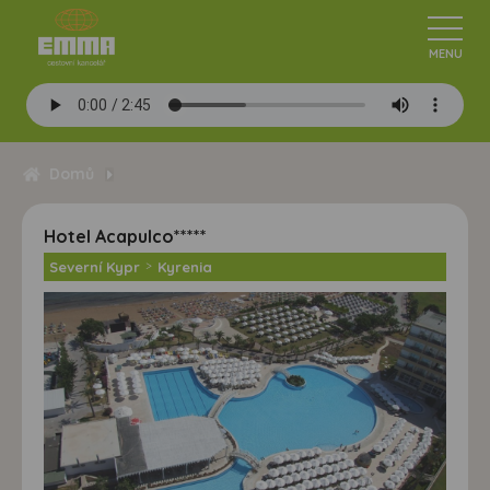
Domů
Hotel Acapulco*****
Severní Kypr
>
Kyrenia