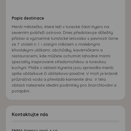
Popis destinace
Menší městečko, které leží v turecké části Kypru na
severním pobřeží ostrova. Dnes představuje důležitý
přístav a významné turistické letovisko s pevností Girne
ze 7. století n. l. i starým městem s malebnými
křivolakými uličkami, obchůdky, kavárničkami a
restauracemi, kde můžete ochutnat lahodné místní
speciality inspirované středomořskou a tureckou
kuchyní. Pláže v oblasti Kyrenia jsou zpravidla menší,
spíše oblázkové či oblázkovo-písečné. V moři je krásně
průzračná voda a převládá kamenité dno. V této
oblasti naleznete ideální podmínky pro šnorchlování a
potápění.
Kontaktujte nás
EMMA Agency spol. s r.o.