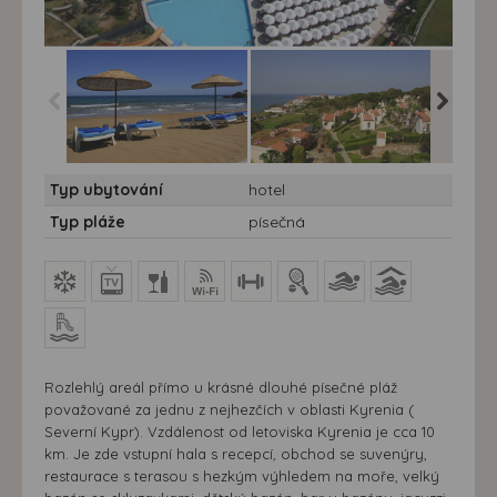
Hotel Acapulco***** -
Hotel Acapulco***** -
Hotel Ac
Typ ubytování
hotel
Severní Kypr, Kyrenia,
Severní Kypr, Kyrenia,
Severní 
Hotel Acapulco - pláž
Hotel Acapulco -
Hotel A
Typ pláže
písečná
bungalovy
Rozlehlý areál přímo u krásné dlouhé písečné pláž
považované za jednu z nejhezčích v oblasti Kyrenia (
Severní Kypr). Vzdálenost od letoviska Kyrenia je cca 10
km. Je zde vstupní hala s recepcí, obchod se suvenýry,
restaurace s terasou s hezkým výhledem na moře, velký