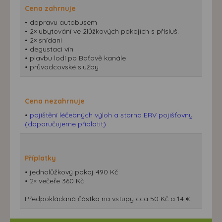
Cena zahrnuje
• dopravu autobusem
• 2× ubytování ve 2lůžkových pokojích s přísluš.
• 2× snídani
• degustaci vín
• plavbu lodí po Baťově kanále
• průvodcovské služby
Cena nezahrnuje
•
pojištění léčebných výloh a storna ERV pojišťovny
(doporučujeme připlatit)
Příplatky
• jednolůžkový pokoj 490 Kč
• 2× večeře 360 Kč
Předpokládaná částka na vstupy cca 50 Kč a 14 €.