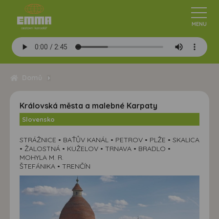
Domů
Královská města a malebné Karpaty
Slovensko
STRÁŽNICE • BAŤŮV KANÁL • PETROV • PLŽE • SKALICA
• ŽALOSTNÁ • KUŽELOV • TRNAVA • BRADLO •
MOHYLA M. R.
ŠTEFÁNIKA • TRENČÍN