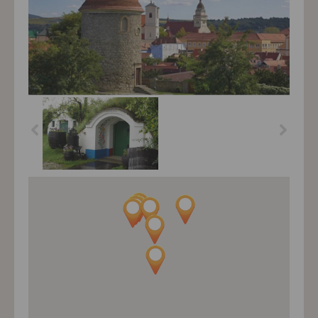
Královská města a
malebné Karpaty -
Malované barokní
sklepy Plže