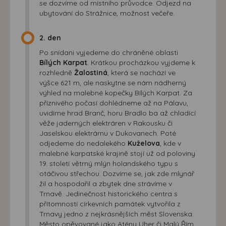
se dozvíme od místního průvodce. Odjezd na
ubytování do Strážnice, možnost večeře.
2. den
Po snídani vyjedeme do chráněné oblasti
Bílých Karpat
. Krátkou procházkou vyjdeme k
rozhledně
Žalostiná
, která se nachází ve
výšce 621 m, ale naskytne se nám nádherný
výhled na malebné kopečky Bílých Karpat. Za
příznivého počasí dohlédneme až na Pálavu,
uvidíme hrad Branč, horu Bradlo ba až chladící
věže jaderných elektráren v Rakousku či
Jaselskou elektrárnu v Dukovanech. Poté
odjedeme do nedalekého
Kuželova
, kde v
malebné karpatské krajině stojí už od poloviny
19. století větrný mlýn holandského typu s
otáčivou střechou. Dozvíme se, jak zde mlynář
žil a hospodařil a zbytek dne strávíme v
Trnavě. Jedinečnost historického centra s
přítomností církevních památek vytvořila z
Trnavy jedno z nejkrásnějších měst Slovenska.
Město opěvované jako Atény Uher či Malý Řím,