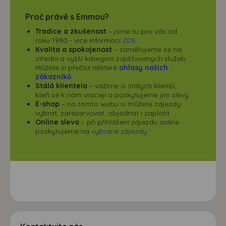
Proč právě s Emmou?
Tradice a zkušenost
– jsme tu pro vás od
roku 1990 - více informací
ZDE
Kvalita a spokojenost
– zaměřujeme se na
střední a vyšší kategorii zajišťovaných služeb.
Můžete si přečíst některé
ohlasy našich
zákazníků
.
Stálá klientela
– vážíme si stálých klientů,
kteří se k nám vracejí a poskytujeme jim slevy
E-shop
– na tomto webu si můžete zájezdy
vybrat, zarezervovat, objednat i zaplatit
Online sleva
– při přihlášení zájezdu online
poskytujeme na
vybrané zájezdy