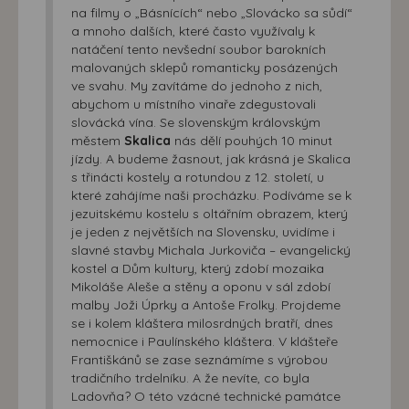
na filmy o „Básnících“ nebo „Slovácko sa sůdí“
a mnoho dalších, které často využívaly k
natáčení tento nevšední soubor barokních
malovaných sklepů romanticky posázených
ve svahu. My zavítáme do jednoho z nich,
abychom u místního vinaře zdegustovali
slovácká vína. Se slovenským královským
městem
Skalica
nás dělí pouhých 10 minut
jízdy. A budeme žasnout, jak krásná je Skalica
s třinácti kostely a rotundou z 12. století, u
které zahájíme naši procházku. Podíváme se k
jezuitskému kostelu s oltářním obrazem, který
je jeden z největších na Slovensku, uvidíme i
slavné stavby Michala Jurkoviča – evangelický
kostel a Dům kultury, který zdobí mozaika
Mikoláše Aleše a stěny a oponu v sál zdobí
malby Joži Úprky a Antoše Frolky. Projdeme
se i kolem kláštera milosrdných bratří, dnes
nemocnice i Paulínského kláštera. V klášteře
Františkánů se zase seznámíme s výrobou
tradičního trdelníku. A že nevíte, co byla
Ladovňa? O této vzácné technické památce