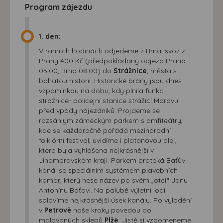
Program zájezdu
1. den:
V ranních hodinách odjedeme z Brna, svoz z
Prahy 400 Kč (předpokládaný odjezd Praha
05:00, Brno 08:00) do
Strážnice
, města s
bohatou historií. Historické brány jsou dnes
vzpomínkou na dobu, kdy plnila funkci
strážnice- policejní stanice strážící Moravu
před vpády nájezdníků. Projdeme se
rozsáhlým zámeckým parkem s amfiteátry,
kde se každoročně pořádá mezinárodní
folklórní festival, uvidíme i platanovou alej,
která byla vyhlášena nejkrásnější v
Jihomoravském kraji. Parkem protéká Baťův
kanál se speciálním systémem plavebních
komor, který nese název po svém „otci“ Janu
Antonínu Baťovi. Na palubě výletní lodi
splavíme nejkrásnější úsek kanálu. Po vylodění
v
Petrově
naše kroky povedou do
malovaných sklepů
Plže
. Jistě si vzpomeneme