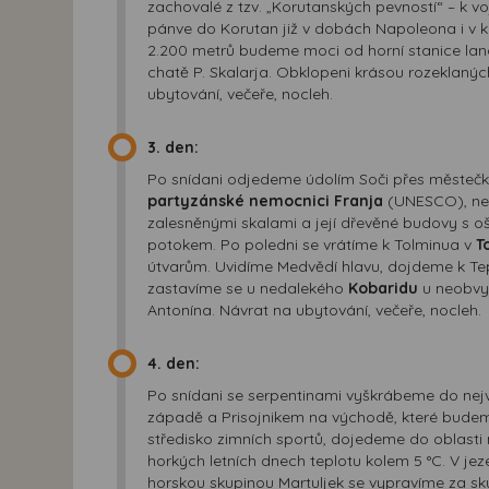
zachovalé z tzv. „Korutanských pevností“ – k v
pánve do Korutan již v dobách Napoleona i v k
2.200 metrů budeme moci od horní stanice lan
chatě P. Skalarja. Obklopeni krásou rozeklanýc
ubytování, večeře, nocleh.
3. den:
Po snídani odjedeme údolím Soči přes městeč
partyzánské nemocnici Franja
(UNESCO), nes
zalesněnými skalami a její dřevěné budovy s 
potokem. Po poledni se vrátíme k Tolminua v
T
útvarům. Uvidíme Medvědí hlavu, dojdeme k Te
zastavíme se u nedalekého
Kobaridu
u neobvyk
Antonína. Návrat na ubytování, večeře, nocleh.
4. den:
Po snídani se serpentinami vyškrábeme do nej
západě a Prisojnikem na východě, které budeme
středisko zimních sportů, dojedeme do oblasti
horkých letních dnech teplotu kolem 5 °C. V je
horskou skupinou Martuljek se vypravíme za 