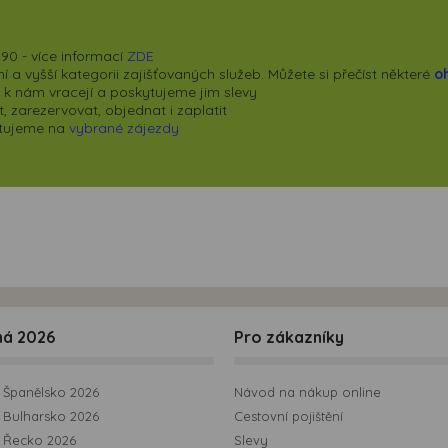
90 - více informací
ZDE
 a vyšší kategorii zajišťovaných služeb. Můžete si přečíst některé
o
se k nám vracejí a poskytujeme jim slevy
 zarezervovat, objednat i zaplatit
kytujeme na
vybrané zájezdy
ná 2026
Pro zákazníky
Španělsko 2026
Návod na nákup online
Bulharsko 2026
Cestovní pojištění
 Řecko 2026
Slevy