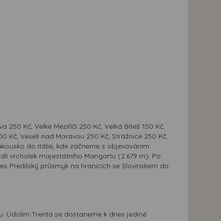
 250 Kč, Velké Meziříčí 250 Kč, Velká Bíteš 150 Kč,
00 Kč, Veselí nad Moravou 250 Kč, Strážnice 250 Kč,
 Rakousko do Itálie, kde začneme s objevováním
cadlí vrcholek majestátního Mangartu (2.679 m). Po
es Predilský průsmyk na hranicích se Slovinskem do
ku. Údolím Trenta se dostaneme k dnes jediné