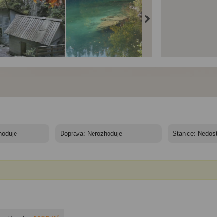
skými Alpami po
Julskými Alpami po
Julskými Alpami po
ragdové stezce -
Smaragdové stezce -
Smaragdové stezce -
nja
Laghi di Fusine
Ruská kaple