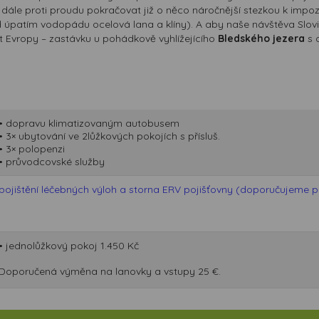
ále proti proudu pokračovat již o něco náročnější stezkou k impoz
d úpatím vodopádu ocelová lana a klíny). A aby naše návštěva Slo
t Evropy – zastávku u pohádkově vyhlížejícího
Bledského jezera
s 
• dopravu klimatizovaným autobusem
• 3× ubytování ve 2lůžkových pokojích s přísluš.
• 3× polopenzi
• průvodcovské služby
pojištění léčebných výloh a storna ERV pojišťovny (doporučujeme při
• jednolůžkový pokoj 1.450 Kč
Doporučená výměna na lanovky a vstupy 25 €.