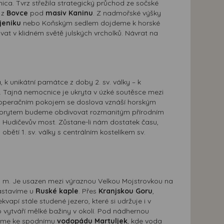
ca. Tvrz střežila strategický průchod ze sočské
 z
Bovce
pod
masiv Kaninu
. Z nadmořské výšky
jeniku
nebo Koňským sedlem dojdeme k horské
vat v klidném světě julských vrcholků. Návrat na
k unikátní památce z doby 2. sv. války – k
 Tajná nemocnice je ukryta v úzké soutěsce mezi
pooperačním pokojem se doslova vznáší horským
m korytem budeme obdivovat rozmanitým přírodním
 Hudičevův most. Zůstane-li nám dostatek času,
ětí 1. sv. války s centrálním kostelíkem sv.
1 m. Je usazen mezi výraznou Velkou Mojstrovkou na
zastavíme u
Ruské kaple
. Přes
Kranjskou Goru
,
vapí stále studené jezero, které si udržuje i v
o vytváří mělké bažiny v okolí. Pod nádhernou
jdeme ke spodnímu
vodopádu Martuljek
, kde voda