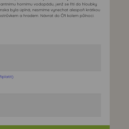
antnímu hornímu vodopádu, jenž se řítí do hloubky
vinska byla úplná, nesmíme vynechat alespoň krátkou
ostrůvkem a hradem. Návrat do ČR kolem půlnoci.
platit)