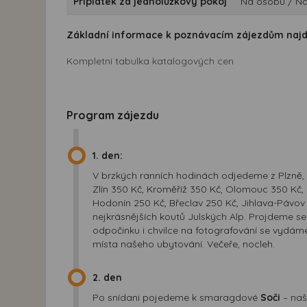
Příplatek za jednolůžkový pokoj
Na osobu / Na
Základní informace k poznávacím zájezdům naj
Kompletní tabulka katalogových cen
Program zájezdu
1. den:
V brzkých ranních hodinách odjedeme z Plzně, P
Zlín 350 Kč, Kroměříž 350 Kč, Olomouc 350 Kč, 
Hodonín 250 Kč, Břeclav 250 Kč, Jihlava-Pávov 0
nejkrásnějších koutů Julských Alp. Projdeme s
odpočinku i chvilce na fotografování se vydám
místa našeho ubytování. Večeře, nocleh.
2. den
Po snídani pojedeme k smaragdové
Soči
– naš