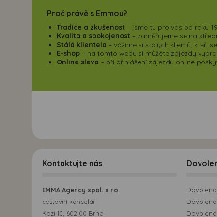
Proč právě s Emmou?
Tradice a zkušenost
– jsme tu pro vás od roku 19
Kvalita a spokojenost
– zaměřujeme se na střední
Stálá klientela
– vážíme si stálých klientů, kteří 
E-shop
– na tomto webu si můžete zájezdy vybrat,
Online sleva
– při přihlášení zájezdu online pos
Kontaktujte nás
Dovole
EMMA Agency spol. s r.o.
Dovolená 
cestovní kancelář
Dovolená 
Kozí 10, 602 00 Brno
Dovolená