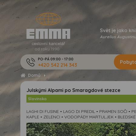
Svět je jako kni
Aurelius Augustinu
od roku 1990
PO-PÁ 09:00 - 17:00
Pobyto
+420 542 214 343
Domů
Julskými Alpami po Smaragdové stezce
Slovinsko
LAGHI DI FUSINE • LAGO DI PREDIL • PRAMEN SOČI 
KAPLE • ZELENCI • VODOPÁDY MARTULJEK • BLEDSK