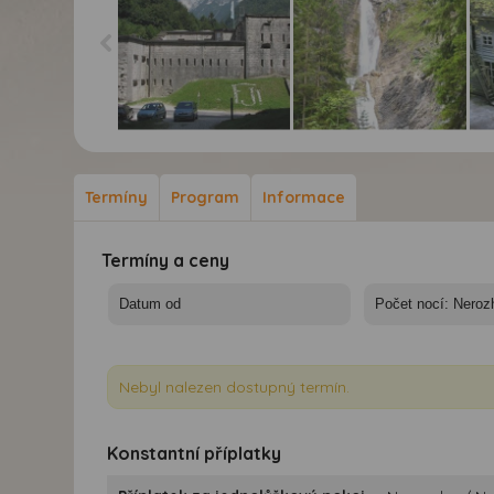
Julskými Alpami po
Julskými Alpami po
Jul
Smaragdové stezce -
Smaragdové stezce -
Sma
Pevnost Kluže
Vodopád Martuljek
Fra
Termíny
Program
Informace
Termíny a ceny
Nebyl nalezen dostupný termín.
Konstantní příplatky