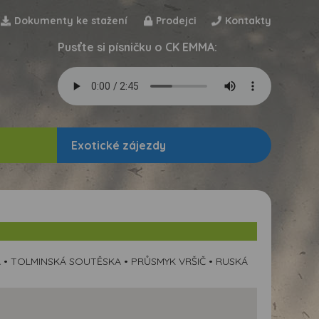
Dokumenty ke stažení
Prodejci
Kontakty
Pusťte si písničku o CK EMMA:
Exotické zájezdy
A • TOLMINSKÁ SOUTĚSKA • PRŮSMYK VRŠIČ • RUSKÁ