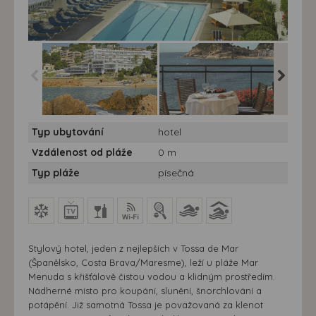
Gran Hotel Reymar**** -
Gran Hotel Reymar**** -
Gran Hot
Typ ubytování
hotel
autobusem - Gran Hotel
autobusem - Gran Hotel
autobus
Reymar
Reymar
Reymar
Vzdálenost od pláže
0 m
Typ pláže
písečná
Stylový hotel, jeden z nejlepších v Tossa de Mar
(Španělsko, Costa Brava/Maresme), leží u pláže Mar
Menuda s křišťálově čistou vodou a klidným prostředím.
Nádherné místo pro koupání, slunění, šnorchlování a
potápění. Již samotná Tossa je považovaná za klenot