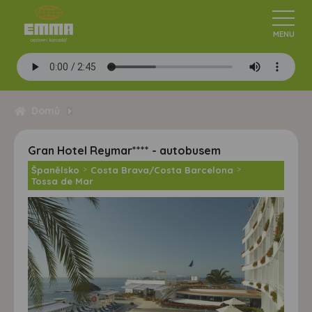
Domů
Gran Hotel Reymar**** - autobusem
Španělsko
>
Costa Brava/Costa Barcelona
>
Tossa de Mar