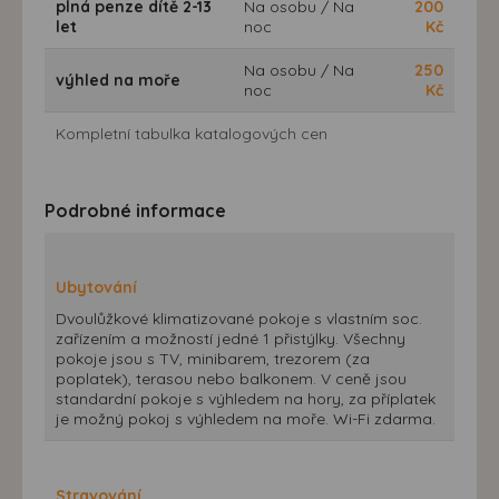
plná penze dítě 2-13
Na osobu / Na
200
let
noc
Kč
Na osobu / Na
250
výhled na moře
noc
Kč
Kompletní tabulka katalogových cen
Podrobné informace
Ubytování
Dvoulůžkové klimatizované pokoje s vlastním soc.
zařízením a možností jedné 1 přistýlky. Všechny
pokoje jsou s TV, minibarem, trezorem (za
poplatek), terasou nebo balkonem. V ceně jsou
standardní pokoje s výhledem na hory, za příplatek
je možný pokoj s výhledem na moře. Wi-Fi zdarma.
Stravování