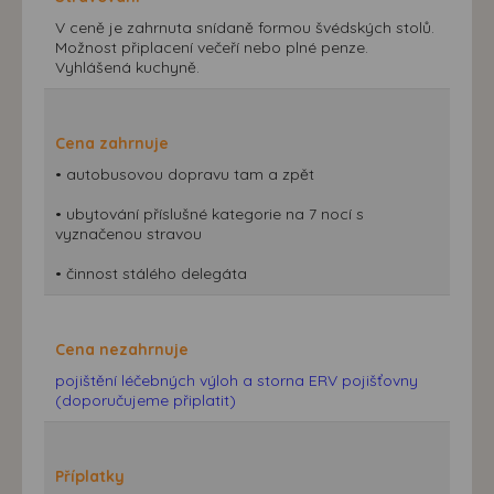
V ceně je zahrnuta snídaně formou švédských stolů.
Možnost připlacení večeří nebo plné penze.
Vyhlášená kuchyně.
Cena zahrnuje
• autobusovou dopravu tam a zpět
• ubytování příslušné kategorie na 7 nocí s
vyznačenou stravou
• činnost stálého delegáta
Cena nezahrnuje
pojištění léčebných výloh a storna ERV pojišťovny
(doporučujeme připlatit)
Příplatky