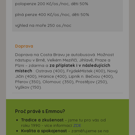
polopenze 200 Kč/os./noc, děti 50%
plná penze 400 Kč/os./noc, děti 50%
výhled na moře 250 os./noc
Doprava
Doprava na Costa Bravu je autobusová. Možnost
nástupu v Brně, Velkém Meziříčí, Jihlavě, Praze a
Plzni – zdarma a
za příplatek i v následujících
místech
: Ostrava (400), FrýdekMístek (400), Nový
Jičín (400), Hranice (400), Lipník n. Bečvou (400),
Přerov (350), Olomouc (350), Prostějov (250),
Vyškov (150).
Proč právě s Emmou?
Tradice a zkušenost
– jsme tu pro vás od
roku 1990 - více informací
ZDE
Kvalita a spokojenost
– zaměřujeme se na