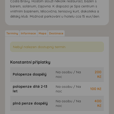
Costa Bravy. Hostům slouží několik restaurací, bazén s
barem, solárium, čajovna. K dispozici je Spa centrum s
vnitřním bazénem, tělocvična, tenisový kurt, diskotéka a
dětský klub. Možnost parkování u hotelu cca 15 eur/den.
Termíny
Informace
Mapa
Destinace
Nebyl nalezen dostupný termín.
Konstantní příplatky
Na osobu / Na
200
Polopenze dospělý
noc
Kč
polopenze dítě 2-13
Na osobu / Na
100
Kč
let
noc
Na osobu / Na
400
plná penze dospělý
noc
Kč