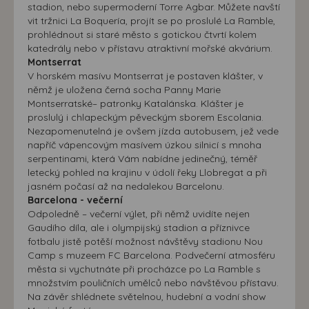
stadion, nebo supermoderní Torre Agbar. Můžete navští
vit tržnici La Boquería, projít se po proslulé La Ramble,
prohlédnout si staré město s gotickou čtvrtí kolem
katedrály nebo v přístavu atraktivní mořské akvárium.
Montserrat
V horském masívu Montserrat je postaven klášter, v
němž je uložena černá socha Panny Marie
Montserratské– patronky Katalánska. Klášter je
proslulý i chlapeckým pěveckým sborem Escolania.
Nezapomenutelná je ovšem jízda autobusem, jež vede
napříč vápencovým masívem úzkou silnicí s mnoha
serpentinami, která Vám nabídne jedinečný, téměř
letecký pohled na krajinu v údolí řeky Llobregat a při
jasném počasí až na nedalekou Barcelonu.
Barcelona - večerní
Odpoledně – večerní výlet, při němž uvidíte nejen
Gaudího díla, ale i olympijský stadion a příznivce
fotbalu jistě potěší možnost návštěvy stadionu Nou
Camp s muzeem FC Barcelona. Podvečerní atmosféru
města si vychutnáte při procházce po La Ramble s
množstvím pouličních umělců nebo návštěvou přístavu.
Na závěr shlédnete světelnou, hudební a vodní show