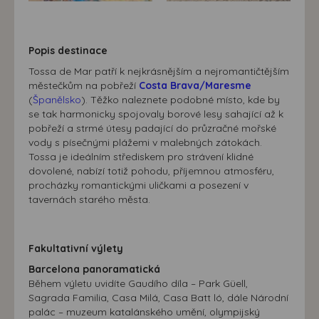
Popis destinace
Tossa de Mar patří k nejkrásnějším a nejromantičtějším
městečkům na pobřeží
Costa Brava/Maresme
(
Španělsko
). Těžko naleznete podobné místo, kde by
se tak harmonicky spojovaly borové lesy sahající až k
pobřeží a strmé útesy padající do průzračné mořské
vody s písečnými plážemi v malebných zátokách.
Tossa je ideálním střediskem pro strávení klidné
dovolené, nabízí totiž pohodu, příjemnou atmosféru,
procházky romantickými uličkami a posezení v
tavernách starého města.
Fakultativní výlety
Barcelona panoramatická
Během výletu uvidíte Gaudího díla – Park Güell,
Sagrada Familia, Casa Milá, Casa Batt ló, dále Národní
palác – muzeum katalánského umění, olympijský