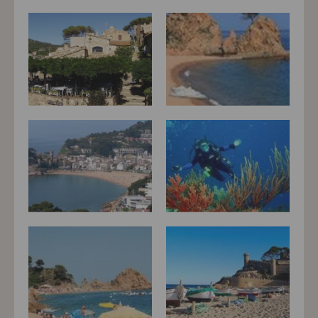
přizpůsobených Vašim zájmům.