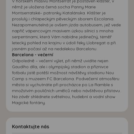
V horském masívu Montserrat je postaven klášter, v
němž je uložena černá socha Panny Marie
Montserratské– patronky Katalánska. Klášter je
proslulý i chlapeckým pěveckým sborem Escolania.
Nezapomenutelná je ovšem jízda autobusem, jež vede
napříč vápencovým masívem úzkou silnicí s mnoha
serpentinami, která Vám nabídne jedinečný, téměř
letecký pohled na krajinu v údolí řeky Llobregat a při
jasném počasí až na nedalekou Barcelonu.
Barcelona - večerní
Odpoledně – večerní výlet, při němž uvidíte nejen
Gaudího díla, ale i olympijský stadion a příznivce
fotbalu jistě potěší možnost návštěvy stadionu Nou
Camp s muzeem FC Barcelona. Podvečerní atmosféru
města si vychutnáte při procházce po La Ramble s
množstvím pouličních umělců nebo návštěvou přístavu.
Na závěr shlédnete světelnou, hudební a vodní show
Magické fontány.
Kontaktujte nás