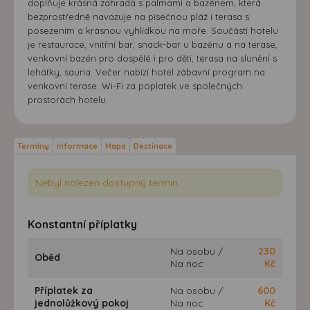
doplňuje krásná zahrada s palmami a bazénem, která
bezprostředně navazuje na písečnou pláž i terasa s
posezením a krásnou vyhlídkou na moře. Součástí hotelu
je restaurace, vnitřní bar, snack-bar u bazénu a na terase,
venkovní bazén pro dospělé i pro děti, terasa na slunění s
lehátky, sauna. Večer nabízí hotel zábavní program na
venkovní terase. Wi-Fi za poplatek ve společných
prostorách hotelu.
Termíny
Informace
Mapa
Destinace
Nebyl nalezen dostupný termín.
Konstantní příplatky
Na osobu /
230
Oběd
Na noc
Kč
Příplatek za
Na osobu /
600
jednolůžkový pokoj
Na noc
Kč