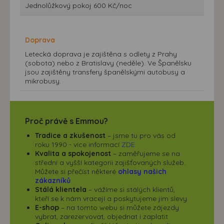
Jednolůžkový pokoj 600 Kč/noc
Doprava
Letecká doprava je zajištěna s odlety z Prahy
(sobota) nebo z Bratislavy (neděle). Ve Španělsku
jsou zajištěny transfery španělskými autobusy a
mikrobusy.
Proč právě s Emmou?
Tradice a zkušenost
– jsme tu pro vás od
roku 1990 - více informací
ZDE
Kvalita a spokojenost
– zaměřujeme se na
střední a vyšší kategorii zajišťovaných služeb.
Můžete si přečíst některé
ohlasy našich
zákazníků
.
Stálá klientela
– vážíme si stálých klientů,
kteří se k nám vracejí a poskytujeme jim slevy
E-shop
– na tomto webu si můžete zájezdy
vybrat, zarezervovat, objednat i zaplatit