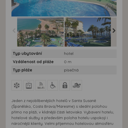
Hotel Caprici***+ -
Hotel Caprici***+ -
Hotel Cap
Typ ubytování
hotel
letecky - Španělsko,
letecky - Španělsko,
letecky 
Costa Brava, Santa
Costa Brava, Santa
Costa B
Vzdálenost od pláže
0 m
Susana - hotel Caprici
Susana - hotel Caprici
Susana -
lux
lux
lux
Typ pláže
písečná
Jeden z nejoblíbenějších hotelů v Santa Susaně
(Španělsko, Costa Brava/Maresme) s ideální polohou
přímo na pláži, v klidnější části letoviska. Vybavení hotelu,
hotelové služby a především poloha hotelu uspokojí i
náročnější klienty. Velmi příjemnou hotelovou atmosféru