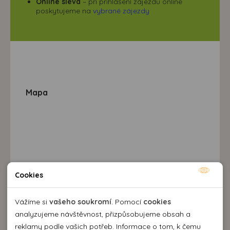
Online sleva
– při přihlášení zájezdu online
poskytujeme na
vybrané zájezdy
Mapa
Cookies
Nutné cookies
Nutné cookies pomáhají, aby byla webová stránka
Vážíme si
vašeho soukromí
. Pomocí
cookies
použitelná tak, že umožní základní funkce jako navigace
analyzujeme návštěvnost, přizpůsobujeme obsah a
stránky a přístup k zabezpečeným sekcím webové stránky.
reklamy podle vašich potřeb. Informace o tom, k čemu