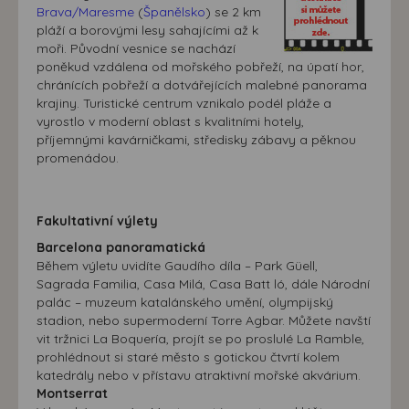
Brava/Maresme
(
Španělsko
) se 2 km
pláží a borovými lesy sahajícími až k
moři. Původní vesnice se nachází
poněkud vzdálena od mořského pobřeží, na úpatí hor,
chránících pobřeží a dotvářejících malebné panorama
krajiny. Turistické centrum vznikalo podél pláže a
vyrostlo v moderní oblast s kvalitními hotely,
příjemnými kavárničkami, středisky zábavy a pěknou
promenádou.
Fakultativní výlety
Barcelona panoramatická
Během výletu uvidíte Gaudího díla – Park Güell,
Sagrada Familia, Casa Milá, Casa Batt ló, dále Národní
palác – muzeum katalánského umění, olympijský
stadion, nebo supermoderní Torre Agbar. Můžete navští
vit tržnici La Boquería, projít se po proslulé La Ramble,
prohlédnout si staré město s gotickou čtvrtí kolem
katedrály nebo v přístavu atraktivní mořské akvárium.
Montserrat