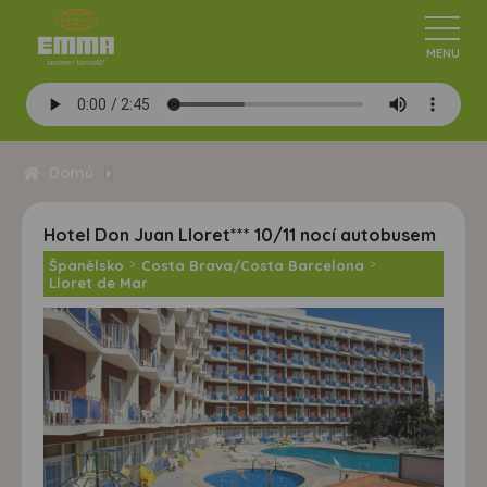
Domů
Hotel Don Juan Lloret*** 10/11 nocí autobusem
Španělsko
>
Costa Brava/Costa Barcelona
>
Lloret de Mar