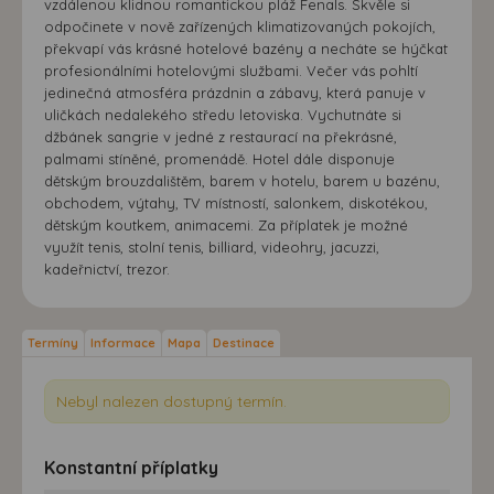
vzdálenou klidnou romantickou pláž Fenals. Skvěle si
odpočinete v nově zařízených klimatizovaných pokojích,
překvapí vás krásné hotelové bazény a necháte se hýčkat
profesionálními hotelovými službami. Večer vás pohltí
jedinečná atmosféra prázdnin a zábavy, která panuje v
uličkách nedalekého středu letoviska. Vychutnáte si
džbánek sangrie v jedné z restaurací na překrásné,
palmami stíněné, promenádě. Hotel dále disponuje
dětským brouzdalištěm, barem v hotelu, barem u bazénu,
obchodem, výtahy, TV místností, salonkem, diskotékou,
dětským koutkem, animacemi. Za příplatek je možné
využít tenis, stolní tenis, billiard, videohry, jacuzzi,
kadeřnictví, trezor.
Termíny
Informace
Mapa
Destinace
Nebyl nalezen dostupný termín.
Konstantní příplatky