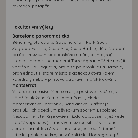
rekreační potápění.
Fakultativní výlety
Barcelona panoramatická
Během výletu uvidíte Gaudího díla – Park Güell,
Sagrada Familia, Casa Milá, Casa Batt ló, dále Národní
palác – muzeum katalánského umění, olympijský
stadion, nebo supermoderní Torre Agbar. Můžete navští
vit tržnici La Boquería, projít se po proslulé La Ramble,
prohlédnout si staré město s gotickou čtvrtí kolem
katedrály nebo v přístavu atraktivní mořské akvárium.
Montserrat
V horském masívu Montserrat je postaven klášter, v
němž je uložena černá socha Panny Marie
Montserratské– patronky Katalánska. Klášter je
proslulý i chlapeckým pěveckým sborem Escolania.
Nezapomenutelná je ovšem jízda autobusem, jež vede
napříč vápencovým masívem úzkou silnicí s mnoha
serpentinami, která Vám nabídne jedinečný, téměř
letecký pohled na krajinu v údolí řeky Llobregat a při