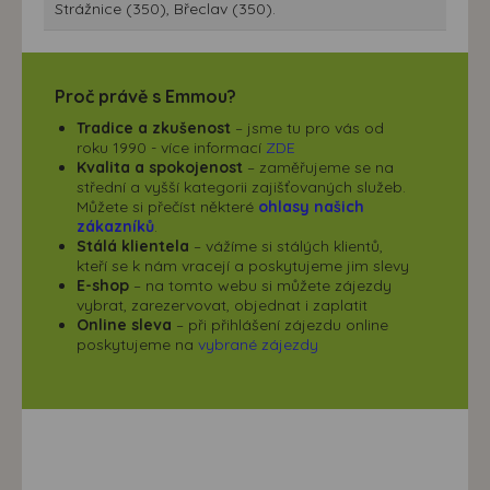
Strážnice (350), Břeclav (350).
Proč právě s Emmou?
Tradice a zkušenost
– jsme tu pro vás od
roku 1990 - více informací
ZDE
Kvalita a spokojenost
– zaměřujeme se na
střední a vyšší kategorii zajišťovaných služeb.
Můžete si přečíst některé
ohlasy našich
zákazníků
.
Stálá klientela
– vážíme si stálých klientů,
kteří se k nám vracejí a poskytujeme jim slevy
E-shop
– na tomto webu si můžete zájezdy
vybrat, zarezervovat, objednat i zaplatit
Online sleva
– při přihlášení zájezdu online
poskytujeme na
vybrané zájezdy