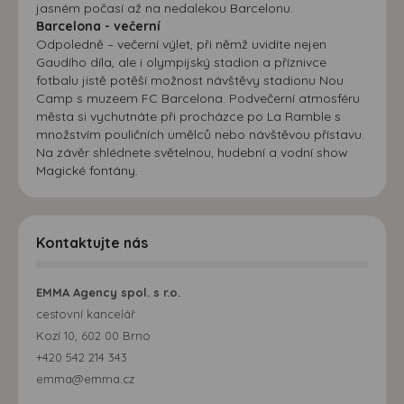
jasném počasí až na nedalekou Barcelonu.
Barcelona - večerní
Odpoledně – večerní výlet, při němž uvidíte nejen
Gaudího díla, ale i olympijský stadion a příznivce
fotbalu jistě potěší možnost návštěvy stadionu Nou
Camp s muzeem FC Barcelona. Podvečerní atmosféru
města si vychutnáte při procházce po La Ramble s
množstvím pouličních umělců nebo návštěvou přístavu.
Na závěr shlédnete světelnou, hudební a vodní show
Magické fontány.
Kontaktujte nás
EMMA Agency spol. s r.o.
cestovní kancelář
Kozí 10, 602 00 Brno
+420 542 214 343
emma@emma.cz