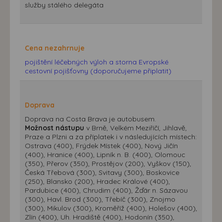
služby stálého delegáta
Cena nezahrnuje
pojištění léčebných výloh a storna Evropské
cestovní pojišťovny (doporučujeme připlatit)
Doprava
Doprava na Costa Brava je autobusem.
Možnost nástupu
v Brně, Velkém Meziříčí, Jihlavě,
Praze a Plzni a za příplatek i v následujících místech:
Ostrava (400), Frýdek Místek (400), Nový Jičín
(400), Hranice (400), Lipník n. B. (400), Olomouc
(350), Přerov (350), Prostějov (200), Vyškov (150),
Česká Třebová (300), Svitavy (300), Boskovice
(250), Blansko (200), Hradec Králové (400),
Pardubice (400), Chrudim (400), Žďár n. Sázavou
(300), Havl. Brod (300), Třebíč (300), Znojmo
(300), Mikulov (300), Kroměříž (400), Holešov (400),
Zlín (400), Uh. Hradiště (400), Hodonín (350),