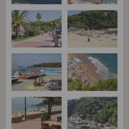
máme možnost vytvářet profily založené na Vašich
zájmech. Na základě těchto informací není zpravidla
možná bezprostřední identifikace uživatele. Bez vyjádření
souhlasu, nedojde k zobrazování obsahu a reklam
přizpůsobených Vašim zájmům.