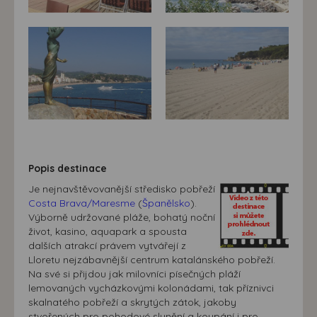
Popis destinace
Je nejnavštěvovanější středisko pobřeží
Costa Brava/Maresme
(
Španělsko
).
Výborně udržované pláže, bohatý noční
život, kasino, aquapark a spousta
dalších atrakcí právem vytvářejí z
Lloretu nejzábavnější centrum katalánského pobřeží.
Na své si přijdou jak milovníci písečných pláží
lemovaných vycházkovými kolonádami, tak příznivci
skalnatého pobřeží a skrytých zátok, jakoby
stvořených pro pohodové slunění a koupání i pro