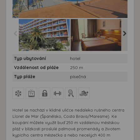
Hotel Don Juan Lloret***
Hotel Don Juan Lloret***
Hotel Do
Typ ubytování
hotel
10/11 nocí autobusem -
10/11 nocí autobusem -
10/11 n
Španělsko, Costa
Španělsko, Costa
Španěls
Vzdálenost od pláže
250 m
Brava/Maresme, Lloret
Brava/Maresme, Lloret
Brava/M
de Mar- hotel Don Juan
de Mar- hotel Don Juan
de Mar-
Typ pláže
písečná
Lloret***
Lloret***
Lloret***
Hotel se nachází v klidné uličce nedaleko rušného centra
Lloret de Mar (Španělsko, Costa Brava/Maresme). Ke
koupání můžete využít buď 250 m vzdálenou městskou
pláž v blízkosti proslulé palmové promenády a životem
kypícího centra městečka a nebo necelých 400 m