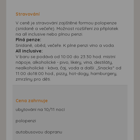
Stravování
V ceně je stravování zajištěné formou polopenze
(snídaně a večeře). Možnost rozšíření za příplatek
na all inclusive nebo plnou penzi.
Plná penze:
Snídaně, oběd, večeře. K plné penzi víno a voda.
All inclusive:
V baru se podává od 10:00 do 23:30 hod. místní
nápoje, alkoholické - pivo, likéry, vína, destiláty,
nealkoholické - káva, čaj, voda a další. „Snacks“ od
11:00 do18:00 hod., pizzy, hot-dogy, hamburgery,
zmrzliny pro děti.
Cena zahrnuje
ubytování na 10/11 nocí
polopenzi
autobusovou dopranu