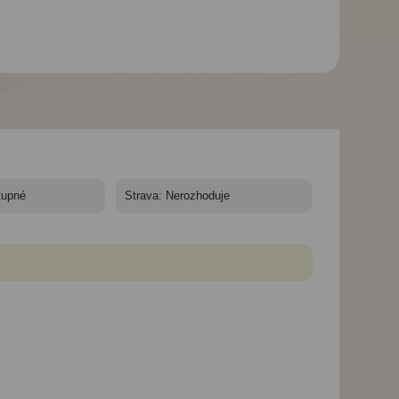
Hotel Don Juan
Hotel Don Juan
Hotel Don Juan
Tossa*** - autobusem -
Tossa*** - autobusem -
Tossa*** - autobu
Španělsko, Costa
Španělsko, Costa
Španělsko, Costa
Brava, Tossa de Mar -
Brava, Tossa de Mar -
Brava, Tossa de M
hotel Don Juan Tossa,
hotel Don Juan Tossa,
hotel Don Juan To
bufet
restaurace
pláž