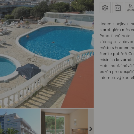
Jeden z nejkvalit
starobylém měste
Pohostinný hotel s
zátoky se zlatavo
města s hradem na
členité pobřeží Co
místních kavárnác
Hotel nabízí návšt
bazén pro dospělé 
internetový koutek