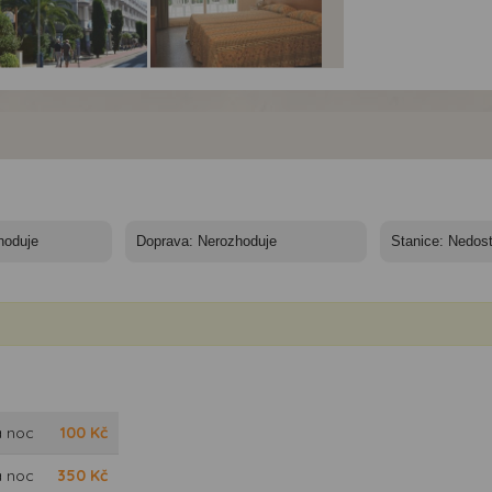
el Don Juan
Hotel Don Juan
Hotel Don Juan
sa*** - autobusem -
Tossa*** - autobusem -
Tossa*** - autobusem -
nělsko, Costa
Španělsko, Costa
Španělsko, Costa
va, Tossa de Mar -
Brava, Tossa de Mar -
Brava, Tossa de Mar -
el Don Juan Tossa
hotel Don Juan Tossa,
hotel Don Juan Tossa
pokoj
a noc
100
Kč
a noc
350
Kč