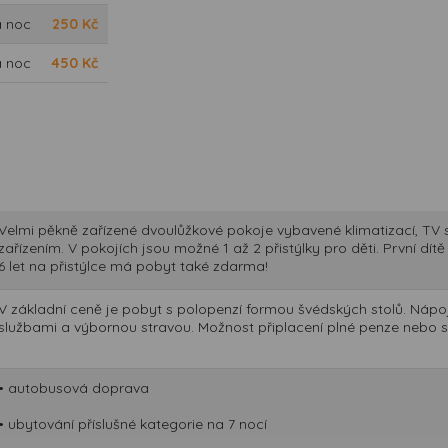
a noc
250
Kč
a noc
450
Kč
Velmi pěkně zařízené dvoulůžkové pokoje vybavené klimatizací, TV 
zařízením. V pokojích jsou možné 1 až 2 přistýlky pro děti. První dít
6 let na přistýlce má pobyt také zdarma!
V základní ceně je pobyt s polopenzí formou švédských stolů. Nápoj
službami a výbornou stravou. Možnost připlacení plné penze nebo slu
• autobusová doprava
• ubytování příslušné kategorie na 7 nocí