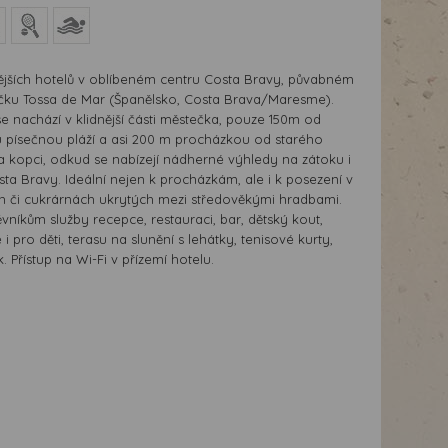
nějších hotelů v oblíbeném centru Costa Bravy, půvabném
čku Tossa de Mar (Španělsko, Costa Brava/Maresme).
e nachází v klidnější části městečka, pouze 150m od
u písečnou pláží a asi 200 m procházkou od starého
 kopci, odkud se nabízejí nádherné výhledy na zátoku i
sta Bravy. Ideální nejen k procházkám, ale i k posezení v
h či cukrárnách ukrytých mezi středověkými hradbami.
ěvníkům služby recepce, restauraci, bar, dětský kout,
i pro děti, terasu na slunění s lehátky, tenisové kurty,
. Přístup na Wi-Fi v přízemí hotelu.