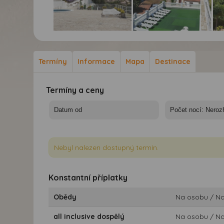
Hotel Don Juan
Hotel Don Juan
Hot
Tossa*** - autobusem -
Tossa*** - autobusem -
Tos
Španělsko, Costa
Španělsko, Costa
Špa
Termíny
Informace
Mapa
Destinace
Brava, Tossa de Mar -
Brava, Tossa de Mar -
Bra
hotel Don Juan Tossa
hotel Don Juan Tossa
hot
Termíny a ceny
Nebyl nalezen dostupný termín.
Konstantní příplatky
Obědy
Na osobu / N
all inclusive dospělý
Na osobu / N