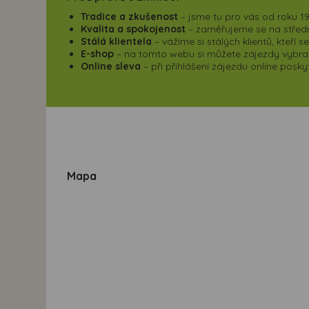
Tradice a zkušenost
– jsme tu pro vás od roku 19
Kvalita a spokojenost
– zaměřujeme se na střední
Stálá klientela
– vážíme si stálých klientů, kteří 
E-shop
– na tomto webu si můžete zájezdy vybrat,
Online sleva
– při přihlášení zájezdu online pos
Mapa