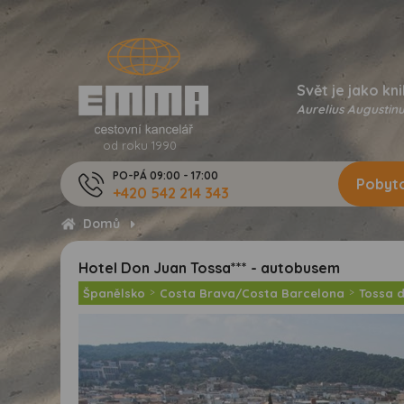
Svět je jako kni
Aurelius Augustinu
od roku 1990
PO-PÁ 09:00 - 17:00
Pobyto
+420 542 214 343
Domů
Hotel Don Juan Tossa*** - autobusem
Španělsko
>
Costa Brava/Costa Barcelona
>
Tossa 