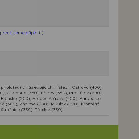
poručujeme připlatit)
a příplatek i v následujících místech: Ostrava (400),
400), Olomouc (350), Přerov (350), Prostějov (200),
, Blansko (200), Hradec Králové (400), Pardubice
bíč (300), Znojmo (300), Mikulov (300), Kroměříž
 Strážnice (350), Břeclav (350).