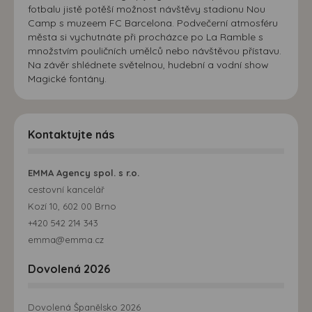
fotbalu jistě potěší možnost návštěvy stadionu Nou
Camp s muzeem FC Barcelona. Podvečerní atmosféru
města si vychutnáte při procházce po La Ramble s
množstvím pouličních umělců nebo návštěvou přístavu.
Na závěr shlédnete světelnou, hudební a vodní show
Magické fontány.
Kontaktujte nás
EMMA Agency spol. s r.o.
cestovní kancelář
Kozí 10, 602 00 Brno
+420 542 214 343
emma@emma.cz
Dovolená 2026
Dovolená Španělsko 2026