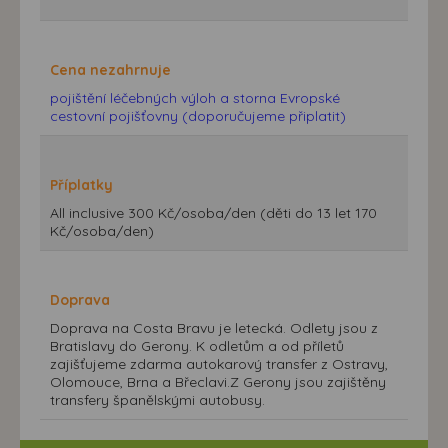
Cena nezahrnuje
pojištění léčebných výloh a storna Evropské
cestovní pojišťovny (doporučujeme připlatit)
Příplatky
All inclusive 300 Kč/osoba/den (děti do 13 let 170
Kč/osoba/den)
Doprava
Doprava na Costa Bravu je letecká. Odlety jsou z
Bratislavy do Gerony. K odletům a od příletů
zajišťujeme zdarma autokarový transfer z Ostravy,
Olomouce, Brna a Břeclavi.Z Gerony jsou zajištěny
transfery španělskými autobusy.