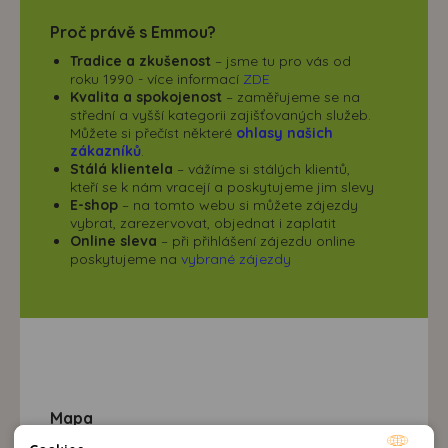
Proč právě s Emmou?
Tradice a zkušenost
– jsme tu pro vás od
roku 1990 - více informací
ZDE
Kvalita a spokojenost
– zaměřujeme se na
střední a vyšší kategorii zajišťovaných služeb.
Můžete si přečíst některé
ohlasy našich
zákazníků
.
Stálá klientela
– vážíme si stálých klientů,
kteří se k nám vracejí a poskytujeme jim slevy
E-shop
– na tomto webu si můžete zájezdy
vybrat, zarezervovat, objednat i zaplatit
Online sleva
– při přihlášení zájezdu online
poskytujeme na
vybrané zájezdy
Mapa