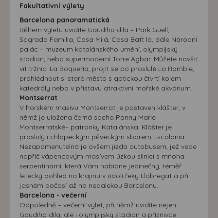
Fakultativní výlety
Barcelona panoramatická
Během výletu uvidíte Gaudího díla – Park Güell,
Sagrada Familia, Casa Milá, Casa Batt ló, dále Národní
palác – muzeum katalánského umění, olympijský
stadion, nebo supermoderní Torre Agbar. Můžete navští
vit tržnici La Boquería, projít se po proslulé La Ramble,
prohlédnout si staré město s gotickou čtvrtí kolem
katedrály nebo v přístavu atraktivní mořské akvárium.
Montserrat
V horském masívu Montserrat je postaven klášter, v
němž je uložena černá socha Panny Marie
Montserratské– patronky Katalánska. Klášter je
proslulý i chlapeckým pěveckým sborem Escolania.
Nezapomenutelná je ovšem jízda autobusem, jež vede
napříč vápencovým masívem úzkou silnicí s mnoha
serpentinami, která Vám nabídne jedinečný, téměř
letecký pohled na krajinu v údolí řeky Llobregat a při
jasném počasí až na nedalekou Barcelonu.
Barcelona - večerní
Odpoledně – večerní výlet, při němž uvidíte nejen
Gaudího díla, ale i olympijský stadion a příznivce