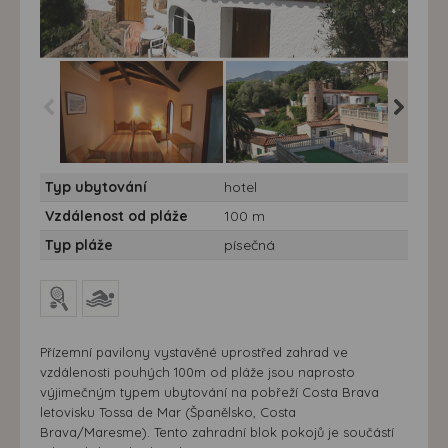
Hotel Don Juan Village**
Hotel Don Juan Village**
Hotel Do
Typ ubytování
hotel
- letecky - Don Juan
- letecky - Don Juan
- leteck
Village
Village
Village 
Vzdálenost od pláže
100 m
Typ pláže
písečná
Přízemní pavilony vystavěné uprostřed zahrad ve
vzdálenosti pouhých 100m od pláže jsou naprosto
výjimečným typem ubytování na pobřeží Costa Brava
letovisku Tossa de Mar (Španělsko, Costa
Brava/Maresme). Tento zahradní blok pokojů je součástí