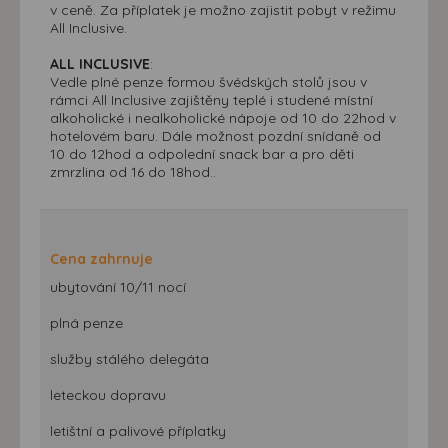
v ceně. Za příplatek je možno zajistit pobyt v režimu
All Inclusive.
ALL INCLUSIVE
:
Vedle plné penze formou švédských stolů jsou v
rámci All Inclusive zajištěny teplé i studené místní
alkoholické i nealkoholické nápoje od 10 do 22hod v
hotelovém baru. Dále možnost pozdní snídaně od
10 do 12hod a odpolední snack bar a pro děti
zmrzlina od 16 do 18hod..
Cena zahrnuje
ubytování 10/11 nocí
plná penze
služby stálého delegáta
leteckou dopravu
letištní a palivové příplatky