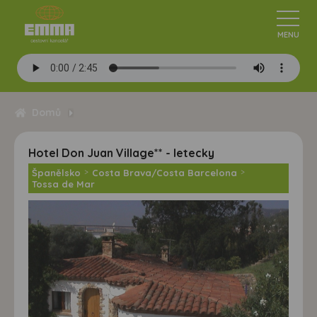
Domů
Hotel Don Juan Village** - letecky
Španělsko
>
Costa Brava/Costa Barcelona
>
Tossa de Mar