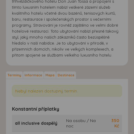
tříhvězdičkového hotelu Don Juan Tossa a propojení s
tímto luxusním hotelem nabízí veškeré zázemí služeb
kvalitního hotelu včetně dvou bazénů, tenisových kurtů,
baru, restaurace i společenských prostor s večerními
programy. Stravování je rovněž zajištěno ve velmi dobré
hotelové restauraci. Toto ubytování nabízí přesně takový
styl, jaký mnoho našich zákazníků často bezúspěšně
hledalo v naší nabídce. Je to ubytování v přírodě, v
přízemních domcích, nikoliv ve velkých komplexech, a
přitom spojené se službami velkého luxusního hotelu.
Termíny
Informace
Mapa
Destinace
Nebyl nalezen dostupný termín.
Konstantní příplatky
Na osobu / Na
350
all inclusive dospělý
noc
Kč