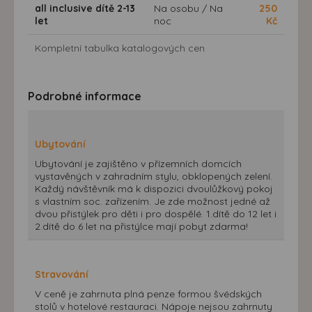
all inclusive dítě 2-13
Na osobu / Na
250
let
noc
Kč
Kompletní tabulka katalogových cen
Podrobné informace
Ubytování
Ubytování je zajištěno v přízemních domcích
vystavěných v zahradním stylu, obklopených zelení.
Každý návštěvník má k dispozici dvoulůžkový pokoj
s vlastním soc. zařízením. Je zde možnost jedné až
dvou přistýlek pro děti i pro dospělé. 1.dítě do 12 let i
2.dítě do 6 let na přistýlce mají pobyt zdarma!
Stravování
V ceně je zahrnuta plná penze formou švédských
stolů v hotelové restauraci. Nápoje nejsou zahrnuty