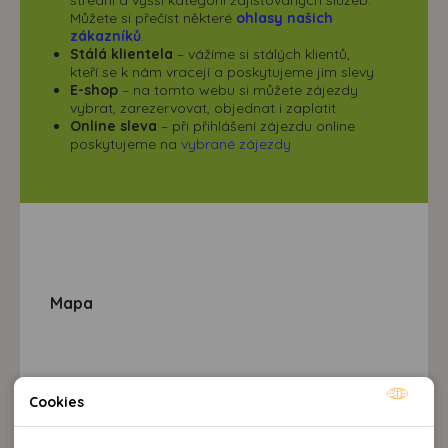
Můžete si přečíst některé
ohlasy našich
zákazníků
.
Stálá klientela
– vážíme si stálých klientů,
kteří se k nám vracejí a poskytujeme jim slevy
E-shop
– na tomto webu si můžete zájezdy
vybrat, zarezervovat, objednat i zaplatit
Online sleva
– při přihlášení zájezdu online
poskytujeme na
vybrané zájezdy
Mapa
Cookies
Nutné cookies