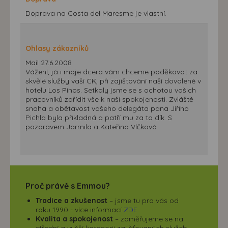
Doprava na Costa del Maresme je vlastní.
Ohlasy zákazníků
Mail 27.6.2008
Vážení, já i moje dcera vám chceme poděkovat za
skvělé služby vaší CK, při zajištování naší dovolené v
hotelu Los Pinos. Setkaly jsme se s ochotou vašich
pracovníků zařídit vše k naší spokojenosti. Zvláště
snaha a obětavost vašeho delegáta pana Jiřího
Pichla byla příkladná a patří mu za to dík. S
pozdravem Jarmila a Kateřina Vlčková
Proč právě s Emmou?
Tradice a zkušenost
– jsme tu pro vás od
roku 1990 - více informací
ZDE
Kvalita a spokojenost
– zaměřujeme se na
střední a vyšší kategorii zajišťovaných služeb.