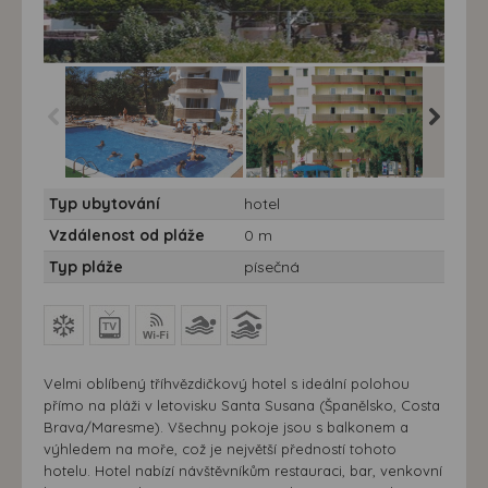
Hotel Los Pinos*** -
Hotel Los Pinos*** -
Hotel Los
Typ ubytování
hotel
vlastní doprava -
vlastní doprava -
vlastní 
Španělsko, Costa
Španělsko, Costa
Španěls
Vzdálenost od pláže
0 m
Maresme, Santa Susana
Maresme, Santa Susana
Maresme
- hotel Los Pinos
- hotel Los Pinos
Typ pláže
písečná
Velmi oblíbený tříhvězdičkový hotel s ideální polohou
přímo na pláži v letovisku Santa Susana (Španělsko, Costa
Brava/Maresme). Všechny pokoje jsou s balkonem a
výhledem na moře, což je největší předností tohoto
hotelu. Hotel nabízí návštěvníkům restauraci, bar, venkovní