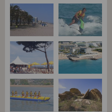
přizpůsobených Vašim zájmům.