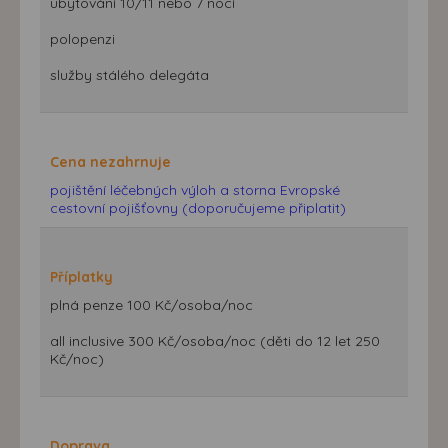
ubytování 10/11 nebo 7 nocí
polopenzi
služby stálého delegáta
Cena nezahrnuje
pojištění léčebných výloh a storna Evropské
cestovní pojišťovny (doporučujeme připlatit)
Příplatky
plná penze 100 Kč/osoba/noc
all inclusive 300 Kč/osoba/noc (děti do 12 let 250
Kč/noc)
Doprava