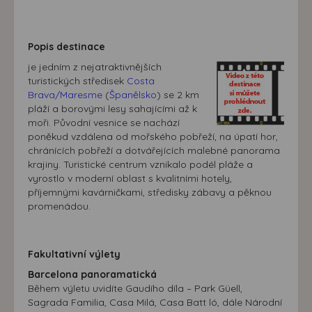
Popis destinace
je jedním z nejatraktivnějších
turistických středisek
Costa
Brava/Maresme
(
Španělsko
) se 2 km
pláží a borovými lesy sahajícími až k
moři. Původní vesnice se nachází
poněkud vzdálena od mořského pobřeží, na úpatí hor,
chránících pobřeží a dotvářejících malebné panorama
krajiny. Turistické centrum vznikalo podél pláže a
vyrostlo v moderní oblast s kvalitními hotely,
příjemnými kavárničkami, středisky zábavy a pěknou
promenádou.
Fakultativní výlety
Barcelona panoramatická
Během výletu uvidíte Gaudího díla – Park Güell,
Sagrada Familia, Casa Milá, Casa Batt ló, dále Národní