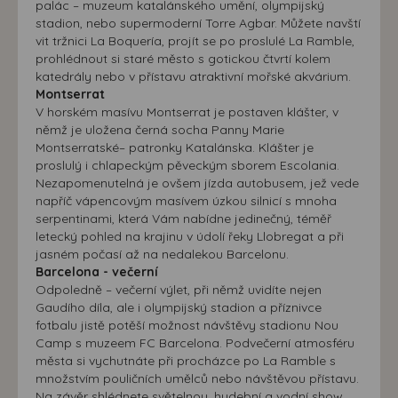
palác – muzeum katalánského umění, olympijský
stadion, nebo supermoderní Torre Agbar. Můžete navští
vit tržnici La Boquería, projít se po proslulé La Ramble,
prohlédnout si staré město s gotickou čtvrtí kolem
katedrály nebo v přístavu atraktivní mořské akvárium.
Montserrat
V horském masívu Montserrat je postaven klášter, v
němž je uložena černá socha Panny Marie
Montserratské– patronky Katalánska. Klášter je
proslulý i chlapeckým pěveckým sborem Escolania.
Nezapomenutelná je ovšem jízda autobusem, jež vede
napříč vápencovým masívem úzkou silnicí s mnoha
serpentinami, která Vám nabídne jedinečný, téměř
letecký pohled na krajinu v údolí řeky Llobregat a při
jasném počasí až na nedalekou Barcelonu.
Barcelona - večerní
Odpoledně – večerní výlet, při němž uvidíte nejen
Gaudího díla, ale i olympijský stadion a příznivce
fotbalu jistě potěší možnost návštěvy stadionu Nou
Camp s muzeem FC Barcelona. Podvečerní atmosféru
města si vychutnáte při procházce po La Ramble s
množstvím pouličních umělců nebo návštěvou přístavu.
Na závěr shlédnete světelnou, hudební a vodní show