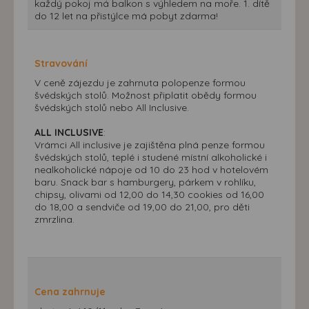
každý pokoj má balkon s výhledem na moře. 1. dítě
do 12 let na přistýlce má pobyt zdarma!
Stravování
V ceně zájezdu je zahrnuta polopenze formou
švédských stolů. Možnost připlatit obědy formou
švédských stolů nebo All Inclusive.
ALL INCLUSIVE
:
Vrámci All inclusive je zajištěna plná penze formou
švédských stolů, teplé i studené místní alkoholické i
nealkoholické nápoje od 10 do 23 hod v hotelovém
baru. Snack bar s hamburgery, párkem v rohlíku,
chipsy, olivami od 12,00 do 14,30 cookies od 16,00
do 18,00 a sendviče od 19,00 do 21,00, pro děti
zmrzlina.
Cena zahrnuje