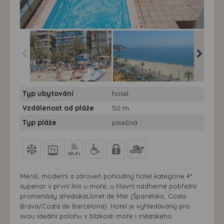
Hotel Miramar Lloret****
Hotel Miramar Lloret****
Hotel Mi
Typ ubytování
hotel
Vzdálenost od pláže
50 m
Typ pláže
písečná
Menší, moderní a zároveň pohodlný hotel kategorie 4*
superior v první linii u moře, u hlavní nádherné pobřežní
promenády střediskaLloret de Mar (Španělsko, Costa
Brava/Costa de Barcelona). Hotel je vyhledávaný pro
svou ideální polohu v blízkosti moře i městského