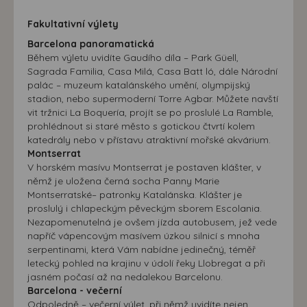
Fakultativní výlety
Barcelona panoramatická
Během výletu uvidíte Gaudího díla – Park Güell,
Sagrada Familia, Casa Milá, Casa Batt ló, dále Národní
palác – muzeum katalánského umění, olympijský
stadion, nebo supermoderní Torre Agbar. Můžete navští
vit tržnici La Boquería, projít se po proslulé La Ramble,
prohlédnout si staré město s gotickou čtvrtí kolem
katedrály nebo v přístavu atraktivní mořské akvárium.
Montserrat
V horském masívu Montserrat je postaven klášter, v
němž je uložena černá socha Panny Marie
Montserratské– patronky Katalánska. Klášter je
proslulý i chlapeckým pěveckým sborem Escolania.
Nezapomenutelná je ovšem jízda autobusem, jež vede
napříč vápencovým masívem úzkou silnicí s mnoha
serpentinami, která Vám nabídne jedinečný, téměř
letecký pohled na krajinu v údolí řeky Llobregat a při
jasném počasí až na nedalekou Barcelonu.
Barcelona - večerní
Odpoledně – večerní výlet, při němž uvidíte nejen