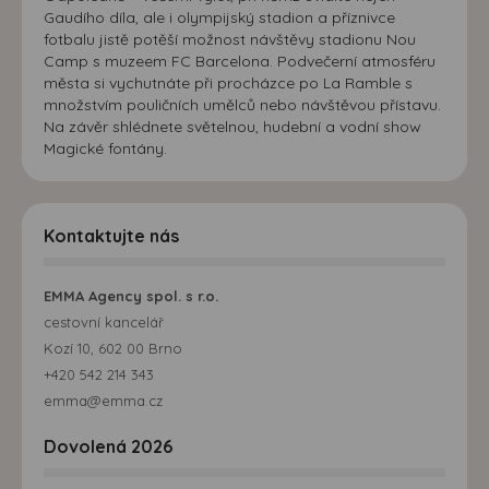
Gaudího díla, ale i olympijský stadion a příznivce
fotbalu jistě potěší možnost návštěvy stadionu Nou
Camp s muzeem FC Barcelona. Podvečerní atmosféru
města si vychutnáte při procházce po La Ramble s
množstvím pouličních umělců nebo návštěvou přístavu.
Na závěr shlédnete světelnou, hudební a vodní show
Magické fontány.
Kontaktujte nás
EMMA Agency spol. s r.o.
cestovní kancelář
Kozí 10, 602 00 Brno
+420 542 214 343
emma@emma.cz
Dovolená 2026