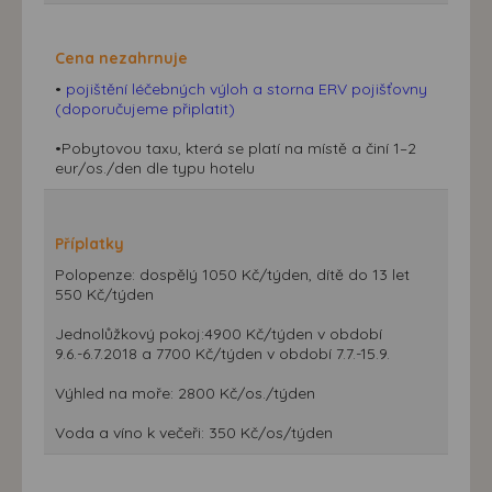
Cena nezahrnuje
•
pojištění léčebných výloh a storna ERV pojišťovny
(doporučujeme připlatit)
•Pobytovou taxu, která se platí na místě a činí 1–2
eur/os./den dle typu hotelu
Příplatky
Polopenze: dospělý 1050 Kč/týden, dítě do 13 let
550 Kč/týden
Jednolůžkový pokoj:4900 Kč/týden v období
9.6.-6.7.2018 a 7700 Kč/týden v období 7.7.-15.9.
Výhled na moře: 2800 Kč/os./týden
Voda a víno k večeři: 350 Kč/os/týden