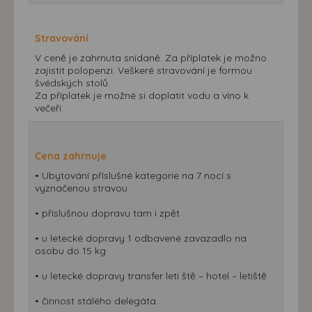
Stravování
V ceně je zahrnuta snídaně. Za příplatek je možno
zajistit polopenzi. Veškeré stravování je formou
švédských stolů.
Za příplatek je možné si doplatit vodu a víno k
večeři.
Cena zahrnuje
• Ubytování příslušné kategorie na 7 nocí s
vyznačenou stravou
• příslušnou dopravu tam i zpět
• u letecké dopravy 1 odbavené zavazadlo na
osobu do 15 kg
• u letecké dopravy transfer leti ště – hotel – letiště
• činnost stálého delegáta.