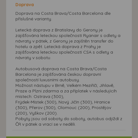
Doprava
Doprava na Costa Brava/Costa Barcelona dle
příslušné varianty.
Letecká doprava z Bratislavy do Gerony je
zajišťována leteckou společností Ryanair s odlety a
návraty v pátek, z Gerony je zajištěn transfer do
hotelu a zpět. Letecká doprava z Prahy je
zajišťována leteckou společností CSA s odlety a
návraty v sobotu.
Autobusová doprava na Costa Brava/Costa
Barcelona je zajišťována českou dopravní
společností luxusními autobusy.
Možnost nástupu v Brně, Velkém Meziříčí, Jihlavě,
Praze a Plzni zdarma a za příplatek v následujícíh
místech: Ostrava (300),
Frýdek-Místek (300), Nový Jičín (300), Hranice
(300), Přerov (300), Olomouc (200), Prostějov
(200), Vyškov (200).
Pobyty jsou od soboty do soboty, autobus odjíždí z
ČR v pátek a vrací se v neděli.