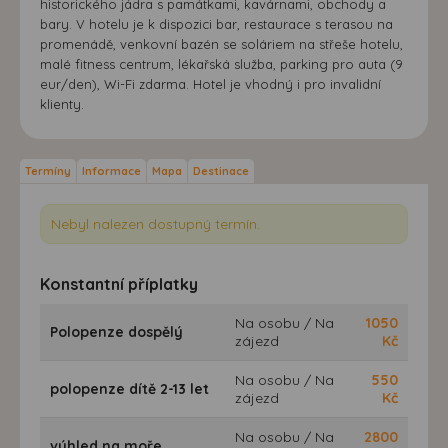
historického jádra s památkami, kavárnami, obchody a
bary. V hotelu je k dispozici bar, restaurace s terasou na
promenádě, venkovní bazén se soláriem na střeše hotelu,
malé fitness centrum, lékařská služba, parking pro auta (9
eur/den), Wi-Fi zdarma. Hotel je vhodný i pro invalidní
klienty.
Termíny
Informace
Mapa
Destinace
Nebyl nalezen dostupný termín.
Konstantní příplatky
Na osobu / Na
1050
Polopenze dospělý
zájezd
Kč
Na osobu / Na
550
polopenze dítě 2-13 let
zájezd
Kč
Na osobu / Na
2800
výhled na moře