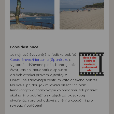
Popis destinace
Je nejnavštěvovanější středisko pobřeží
Costa Brava/Maresme
(
Španělsko
).
Výborně udržované pláže, bohatý noční
život, kasino, aquapark a spousta
dalších atrakcí právem vytvářejí z
Lloretu nejzábavnější centrum katalánského pobřeží.
Na své si přijdou jak milovníci písečných pláží
lemovaných vycházkovými kolonádami, tak příznivci
skalnatého pobřeží a skrytých zátok, jakoby
stvořených pro pohodové slunění a koupání i pro
rekreační potápění.