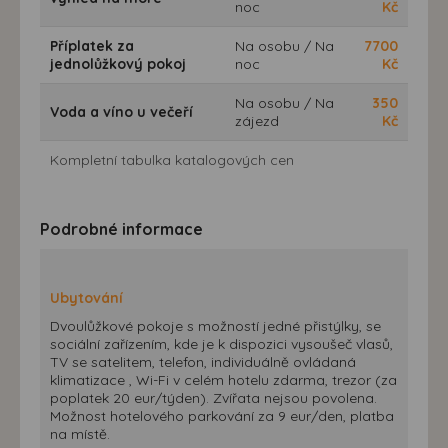
noc
Kč
Příplatek za
Na osobu / Na
7700
jednolůžkový pokoj
noc
Kč
Na osobu / Na
350
Voda a víno u večeří
zájezd
Kč
Kompletní tabulka katalogových cen
Podrobné informace
Ubytování
Dvoulůžkové pokoje s možností jedné přistýlky, se
sociální zařízením, kde je k dispozici vysoušeč vlasů,
TV se satelitem, telefon, individuálně ovládaná
klimatizace , Wi-Fi v celém hotelu zdarma, trezor (za
poplatek 20 eur/týden). Zvířata nejsou povolena.
Možnost hotelového parkování za 9 eur/den, platba
na místě.