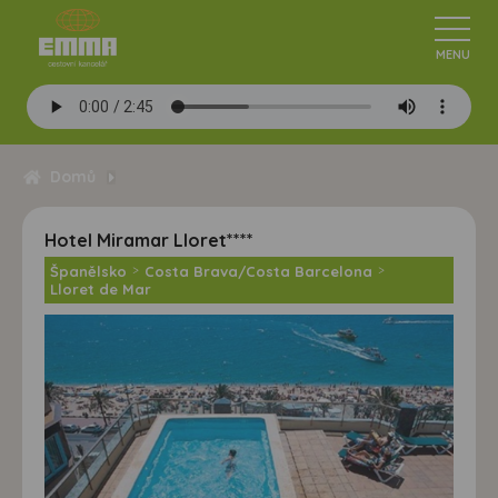
Domů
Hotel Miramar Lloret****
Španělsko
>
Costa Brava/Costa Barcelona
>
Lloret de Mar