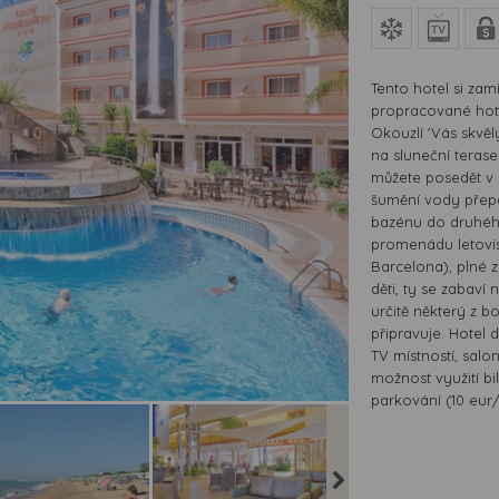
Tento hotel si zam
propracované hote
Okouzlí 'Vás skvěl
na sluneční teras
můžete posedět v
šumění vody přep
bazénu do druhého
promenádu letovi
Barcelona), plné 
děti, ty se zabaví
určitě některý z 
připravuje. Hotel
TV místností, sal
možnost využití bi
parkování (10 eur/