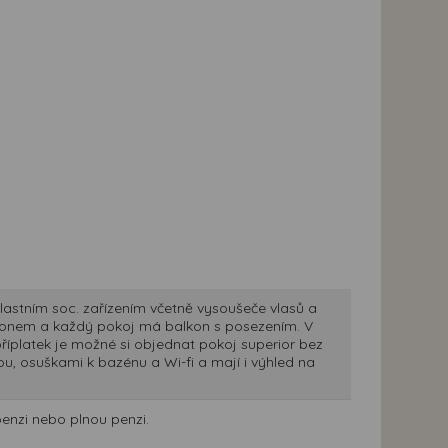
lastním soc. zařízením včetně vysoušeče vlasů a
lefonem a každý pokoj má balkon s posezením. V
příplatek je možné si objednat pokoj superior bez
ou, osuškami k bazénu a Wi-fi a mají i výhled na
penzi nebo plnou penzi.