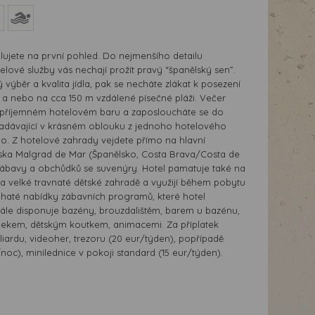
ilujete na první pohled. Do nejmenšího detailu
lové služby vás nechají prožít pravý “španělský sen”.
ý výběr a kvalita jídla, pak se necháte zlákat k posezení
e a nebo na cca 150 m vzdálené písečné pláži. Večer
 příjemném hotelovém baru a zaposloucháte se do
adávající v krásném oblouku z jednoho hotelového
. Z hotelové zahrady vejdete přímo na hlavní
ska Malgrad de Mar (Španělsko, Costa Brava/Costa de
zábavy a obchůdků se suvenýry. Hotel pamatuje také na
 na velké travnaté dětské zahradě a využijí během pobytu
bohaté nabídky zábavních programů, které hotel
 dále disponuje bazény, brouzdalištěm, barem u bazénu,
onekem, dětským koutkem, animacemi. Za příplatek
lliardu, videoher, trezoru (20 eur/týden), popřípadě
noc), minilednice v pokoji standard (15 eur/týden).