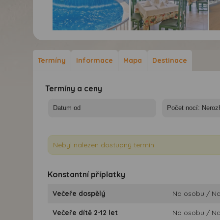
Sumus Monteplaya
Sumus Monteplaya
Su
hotel*** - autobusem -
hotel*** - autobusem -
hot
Malgrat, Sumus
Malgrat, Sumus
Špa
Termíny
Informace
Mapa
Destinace
Monteplaya
Monteplaya
Bra
Termíny a ceny
Nebyl nalezen dostupný termín.
Konstantní příplatky
Večeře dospělý
Na osobu / N
Večeře dítě 2-12 let
Na osobu / N