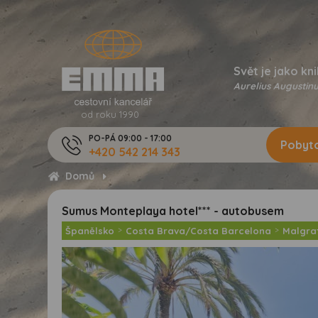
Svět je jako kni
Aurelius Augustinu
od roku 1990
PO-PÁ 09:00 - 17:00
Pobyto
+420 542 214 343
Domů
Sumus Monteplaya hotel*** - autobusem
Španělsko
>
Costa Brava/Costa Barcelona
>
Malgra