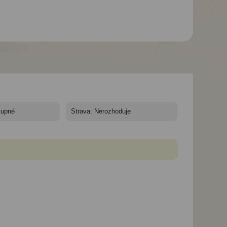
Sumus Monteplaya
Sumus Monteplaya
Sumus Monteplay
hotel*** - autobusem -
hotel*** - autobusem -
hotel*** - autobus
Malgrat, Sumus
Malgrat, Sumus
Malgrat, Sumus
Monteplaya, pokoj
Monteplaya, hala
Monteplaya, hote
superior
chodba