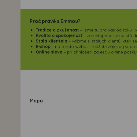
Proč právě s Emmou?
Tradice a zkušenost
– jsme tu pro vás od roku 19
Kvalita a spokojenost
– zaměřujeme se na střední
Stálá klientela
– vážíme si stálých klientů, kteří 
E-shop
– na tomto webu si můžete zájezdy vybrat,
Online sleva
– při přihlášení zájezdu online pos
Mapa