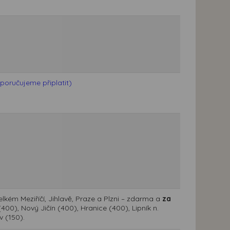
poručujeme připlatit)
kém Meziříčí, Jihlavě, Praze a Plzni – zdarma a
za
400), Nový Jičín (400), Hranice (400), Lipník n.
v (150).