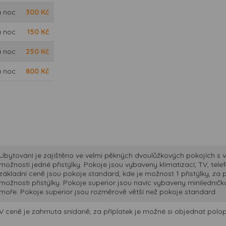
a noc
300
Kč
a noc
150
Kč
a noc
250
Kč
a noc
800
Kč
Ubytování je zajištěno ve velmi pěkných dvoulůžkových pokojích s v
možností jedné přistýlky. Pokoje jsou vybaveny klimatizací, TV, te
základní ceně jsou pokoje standard, kde je možnost 1 přistýlky, za 
možnosti přistýlky. Pokoje superior jsou navíc vybaveny miniledničk
moře. Pokoje superior jsou rozměrově větší než pokoje standard.
V ceně je zahrnuta snídaně, za příplatek je možné si objednat polo