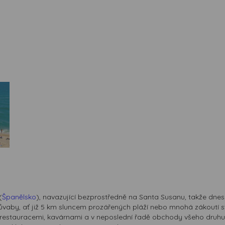
(
Španělsko
), navazující bezprostředně na Santa Susanu, takže dnes
ůvaby, ať již 5 km sluncem prozářených pláží nebo mnohá zákoutí s
le i restauracemi, kavárnami a v neposlední řadě obchody všeho druh