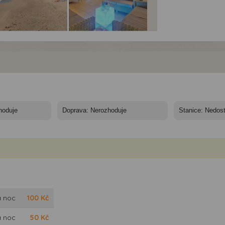
mus Monteplaya
Sumus Monteplaya
Sumus Monteplaya
el*** - autobusem -
hotel*** - autobusem -
hotel*** - autobusem -
nělsko, Costa
Malgrat,
Malgrat, Sumus
va, Malgrat - pláž
SumusMonteplaya
Monteplaya, pokj
standard
a noc
100
Kč
a noc
50
Kč