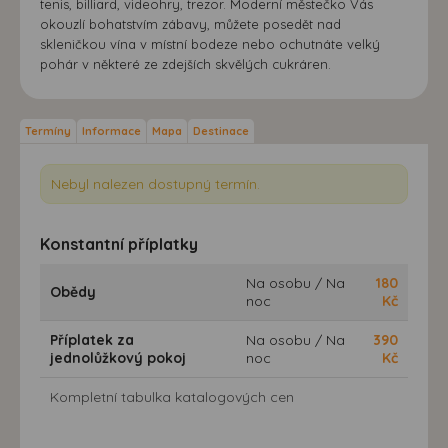
tenis, billiard, videohry, trezor. Moderní městečko Vás
okouzlí bohatstvím zábavy, můžete posedět nad
skleničkou vína v místní bodeze nebo ochutnáte velký
pohár v některé ze zdejších skvělých cukráren.
Termíny
Informace
Mapa
Destinace
Nebyl nalezen dostupný termín.
Konstantní příplatky
Na osobu / Na
180
Obědy
noc
Kč
Příplatek za
Na osobu / Na
390
jednolůžkový pokoj
noc
Kč
Kompletní tabulka katalogových cen