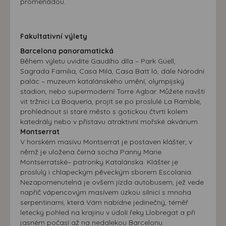
promenádou.
Fakultativní výlety
Barcelona panoramatická
Během výletu uvidíte Gaudího díla – Park Güell,
Sagrada Familia, Casa Milá, Casa Batt ló, dále Národní
palác – muzeum katalánského umění, olympijský
stadion, nebo supermoderní Torre Agbar. Můžete navští
vit tržnici La Boquería, projít se po proslulé La Ramble,
prohlédnout si staré město s gotickou čtvrtí kolem
katedrály nebo v přístavu atraktivní mořské akvárium.
Montserrat
V horském masívu Montserrat je postaven klášter, v
němž je uložena černá socha Panny Marie
Montserratské– patronky Katalánska. Klášter je
proslulý i chlapeckým pěveckým sborem Escolania.
Nezapomenutelná je ovšem jízda autobusem, jež vede
napříč vápencovým masívem úzkou silnicí s mnoha
serpentinami, která Vám nabídne jedinečný, téměř
letecký pohled na krajinu v údolí řeky Llobregat a při
jasném počasí až na nedalekou Barcelonu.