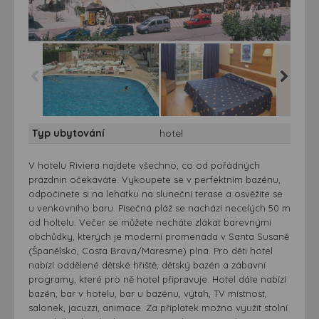
Hotel Riviera*** - letecky
Hotel Riviera*** - letecky
Hotel Riv
Typ ubytování
hotel
- bazen
- pokoj
- bar
V hotelu Riviera najdete všechno, co od pořádných
prázdnin očekáváte. Vykoupete se v perfektním bazénu,
odpočinete si na lehátku na sluneční terase a osvěžíte se
u venkovního baru. Písečná pláž se nachází necelých 50 m
od holtelu. Večer se můžete necháte zlákat barevnými
obchůdky, kterých je moderní promenáda v Santa Susaně
(Španělsko, Costa Brava/Maresme) plná. Pro děti hotel
nabízí oddělené dětské hřiště, dětský bazén a zábavní
programy, které pro ně hotel připravuje. Hotel dále nabízí
bazén, bar v hotelu, bar u bazénu, výtah, TV místnost,
salonek, jacuzzi, animace. Za příplatek možno využít stolní