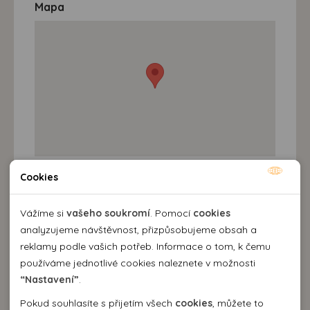
Mapa
Cookies
Nutné cookies
Destinace a výlety
Nutné cookies pomáhají, aby byla webová stránka
Vážíme si
vašeho soukromí
. Pomocí
cookies
použitelná tak, že umožní základní funkce jako navigace
analyzujeme návštěvnost, přizpůsobujeme obsah a
stránky a přístup k zabezpečeným sekcím webové stránky.
reklamy podle vašich potřeb. Informace o tom, k čemu
Webová stránka nemůže správně fungovat bez těchto
používáme jednotlivé cookies naleznete v možnosti
cookies.
“Nastavení”
.
Pokud souhlasíte s přijetím všech
cookies
, můžete to