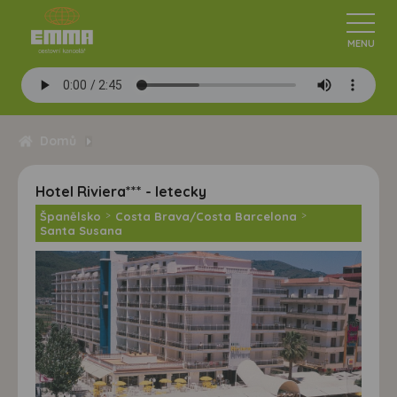
Domů
Hotel Riviera*** - letecky
Španělsko
>
Costa Brava/Costa Barcelona
>
Santa Susana