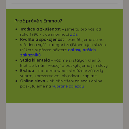
Proč právě s Emmou?
Tradice a zkušenost
– jsme tu pro vás od
roku 1990 - více informací
ZDE
Kvalita a spokojenost
– zaměřujeme se na
střední a vyšší kategorii zajišťovaných služeb.
Můžete si přečíst některé
ohlasy našich
zákazníků
.
Stálá klientela
– vážíme si stálých klientů,
kteří se k nám vracejí a poskytujeme jim slevy
E-shop
– na tomto webu si můžete zájezdy
vybrat, zarezervovat, objednat i zaplatit
Online sleva
– při přihlášení zájezdu online
poskytujeme na
vybrané zájezdy