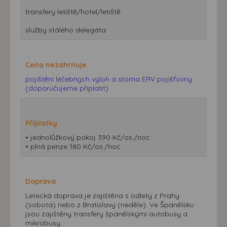
transfery letiště/hotel/letiště
služby stálého delegáta
Cena nezahrnuje
pojištění léčebných výloh a storna ERV pojišťovny
(doporučujeme připlatit)
Příplatky
• jednolůžkový pokoj 390 Kč/os./noc
• plná penze 180 Kč/os./noc
Doprava
Letecká doprava je zajištěna s odlety z Prahy
(sobota) nebo z Bratislavy (neděle). Ve Španělsku
jsou zajištěny transfery španělskými autobusy a
mikrobusy.