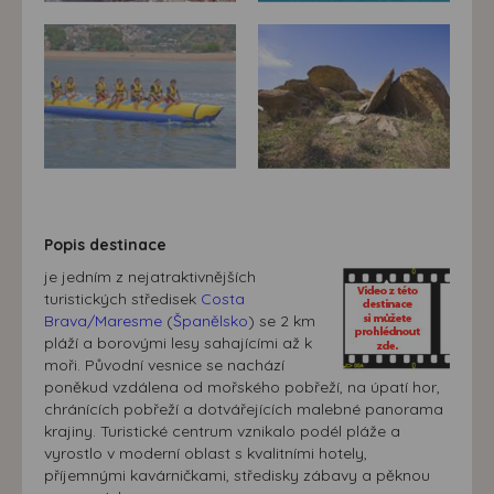
Popis destinace
je jedním z nejatraktivnějších
turistických středisek
Costa
Brava/Maresme
(
Španělsko
) se 2 km
pláží a borovými lesy sahajícími až k
moři. Původní vesnice se nachází
poněkud vzdálena od mořského pobřeží, na úpatí hor,
chránících pobřeží a dotvářejících malebné panorama
krajiny. Turistické centrum vznikalo podél pláže a
vyrostlo v moderní oblast s kvalitními hotely,
příjemnými kavárničkami, středisky zábavy a pěknou