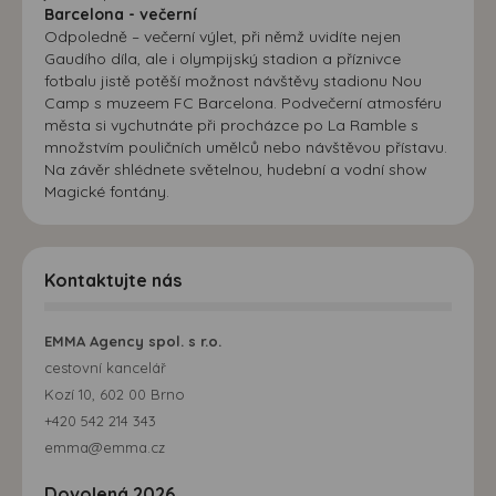
Barcelona - večerní
Odpoledně – večerní výlet, při němž uvidíte nejen
Gaudího díla, ale i olympijský stadion a příznivce
fotbalu jistě potěší možnost návštěvy stadionu Nou
Camp s muzeem FC Barcelona. Podvečerní atmosféru
města si vychutnáte při procházce po La Ramble s
množstvím pouličních umělců nebo návštěvou přístavu.
Na závěr shlédnete světelnou, hudební a vodní show
Magické fontány.
Kontaktujte nás
EMMA Agency spol. s r.o.
cestovní kancelář
Kozí 10, 602 00 Brno
+420 542 214 343
emma@emma.cz
Dovolená 2026