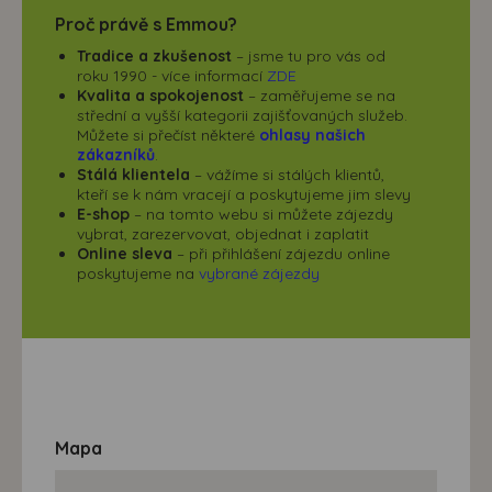
Proč právě s Emmou?
Tradice a zkušenost
– jsme tu pro vás od
roku 1990 - více informací
ZDE
Kvalita a spokojenost
– zaměřujeme se na
střední a vyšší kategorii zajišťovaných služeb.
Můžete si přečíst některé
ohlasy našich
zákazníků
.
Stálá klientela
– vážíme si stálých klientů,
kteří se k nám vracejí a poskytujeme jim slevy
E-shop
– na tomto webu si můžete zájezdy
vybrat, zarezervovat, objednat i zaplatit
Online sleva
– při přihlášení zájezdu online
poskytujeme na
vybrané zájezdy
Mapa