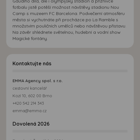
Gaudího díla, ale i olympijský stadion a příznivce
fotbalu jistě potěší možnost návštěvy stadionu Nou
Camp s muzeem FC Barcelona. Podvečerní atmosféru
města si vychutnáte při procházce po La Ramble s
množstvím pouličních umělců nebo návštěvou přístavu.
Na závěr shlédnete světelnou, hudební a vodní show
Magické fontány.
Kontaktujte nás
EMMA Agency spol. s r.o.
cestovní kancelář
Kozí 10, 602 00 Brno
+420 542 214 343
emma@emma.cz
Dovolená 2026