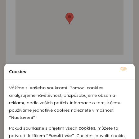
Cookies
Destinace a výlety
Nutné cookies
Nutné cookies pomáhají, aby byla webová stránka
Vážíme si
vašeho soukromí
. Pomocí
cookies
použitelná tak, že umožní základní funkce jako navigace
analyzujeme návštěvnost, přizpůsobujeme obsah a
stránky a přístup k zabezpečeným sekcím webové stránky.
reklamy podle vašich potřeb. Informace o tom, k čemu
Webová stránka nemůže správně fungovat bez těchto
používáme jednotlivé cookies naleznete v možnosti
cookies.
“Nastavení”
.
Pokud souhlasíte s přijetím všech
cookies
, můžete to
Analytické cookies
potvrdit tlačítkem
“Povolit vše”
. Chcete-li povolit cookies