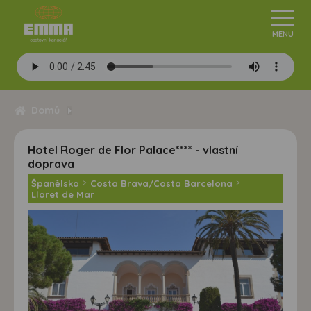
Domů
Hotel Roger de Flor Palace**** - vlastní
doprava
Španělsko
>
Costa Brava/Costa Barcelona
>
Lloret de Mar