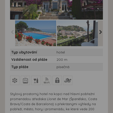
Hotel Roger de Flor
Hotel Roger de Flor
Hotel Ro
Typ ubytování
hotel
Palace**** - vlastní
Palace**** - vlastní
Palace***
doprava - Roger de Flor
doprava - Roger de Flor
doprava 
Vzdálenost od pláže
200 m
Palace, Lloret
Palace, Lloret
Palace, 
Typ pláže
písečná
Stylový prostorný hotel na kopci nad hlavní pobřežní
promenádou střediska Lloret de Mar (Španělsko, Costa
Brava/Costa de Barcelona) s překrásnými výhledy na
pobřeží, město, hory i promenádu, ke které vede 200