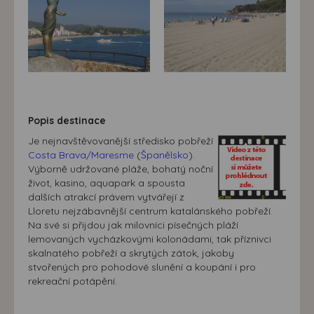
Popis destinace
Je nejnavštěvovanější středisko pobřeží
Costa Brava/Maresme
(
Španělsko
).
Výborně udržované pláže, bohatý noční
život, kasino, aquapark a spousta
dalších atrakcí právem vytvářejí z
Lloretu nejzábavnější centrum katalánského pobřeží.
Na své si přijdou jak milovníci písečných pláží
lemovaných vycházkovými kolonádami, tak příznivci
skalnatého pobřeží a skrytých zátok, jakoby
stvořených pro pohodové slunění a koupání i pro
rekreační potápění.