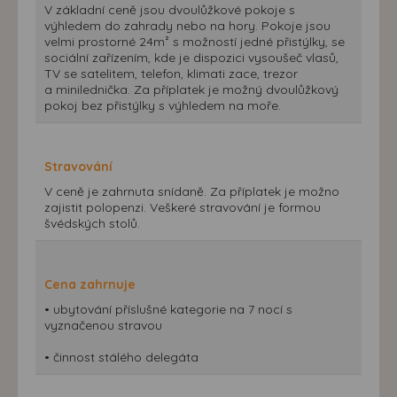
V základní ceně jsou dvoulůžkové pokoje s
výhledem do zahrady nebo na hory. Pokoje jsou
velmi prostorné 24m² s možností jedné přistýlky, se
sociální zařízením, kde je dispozici vysoušeč vlasů,
TV se satelitem, telefon, klimati zace, trezor
a minilednička. Za příplatek je možný dvoulůžkový
pokoj bez přistýlky s výhledem na moře.
Stravování
V ceně je zahrnuta snídaně. Za příplatek je možno
zajistit polopenzi. Veškeré stravování je formou
švédských stolů.
Cena zahrnuje
• ubytování příslušné kategorie na 7 nocí s
vyznačenou stravou
• činnost stálého delegáta