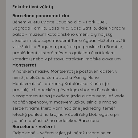
Fakultativní výlety
Barcelona panoramatická
Během výletu uvidíte Gaudího díla – Park Güell,
Sagrada Familia, Casa Milá, Casa Batt ló, dále Národní
palác – muzeum katalánského umění, olympijský
stadion, nebo supermoderní Torre Agbar. Můžete navští
vit tržnici La Boquería, projít se po proslulé La Ramble,
prohlédnout si staré město s gotickou čtvrtí kolem
katedrály nebo v přístavu atraktivní mořské akvárium.
Montserrat
V horském masívu Montserrat je postaven klášter, v
němž je uložena černá socha Panny Marie
Montserratské– patronky Katalánska. Klášter je
proslulý i chlapeckým pěveckým sborem Escolania.
Nezapomenutelná je ovšem jízda autobusem, jež vede
napříč vápencovým masívem úzkou silnicí s mnoha
serpentinami, která Vám nabídne jedinečný, téměř
letecký pohled na krajinu v údolí řeky Llobregat a při
jasném počasí až na nedalekou Barcelonu.
Barcelona - večerní
Odpoledně – večerní výlet, při němž uvidíte nejen