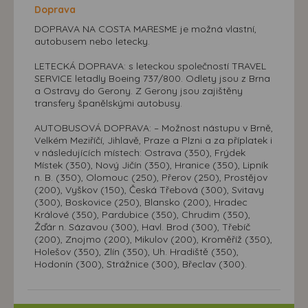
Doprava
DOPRAVA NA COSTA MARESME je možná vlastní,
autobusem nebo letecky.
LETECKÁ DOPRAVA: s leteckou společností TRAVEL
SERVICE letadly Boeing 737/800. Odlety jsou z Brna
a Ostravy do Gerony. Z Gerony jsou zajištěny
transfery španělskými autobusy.
AUTOBUSOVÁ DOPRAVA: – Možnost nástupu v Brně,
Velkém Meziříčí, Jihlavě, Praze a Plzni a za příplatek i
v následujících místech: Ostrava (350), Frýdek
Místek (350), Nový Jičín (350), Hranice (350), Lipník
n. B. (350), Olomouc (250), Přerov (250), Prostějov
(200), Vyškov (150), Česká Třebová (300), Svitavy
(300), Boskovice (250), Blansko (200), Hradec
Králové (350), Pardubice (350), Chrudim (350),
Žďár n. Sázavou (300), Havl. Brod (300), Třebíč
(200), Znojmo (200), Mikulov (200), Kroměříž (350),
Holešov (350), Zlín (350), Uh. Hradiště (350),
Hodonín (300), Strážnice (300), Břeclav (300).