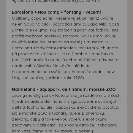
výhled až k nedaleké Barceloně (cca 35 km).
Barcelona + Nou camp + fontány - večerní
Oblíbený odpoledně - večerní výlet, při němž uvidíte
nejen Gaudího díla - Sagrada Familia, Casa Milá, Casa
Battló, ale i olympijský stadion a příznivce fotbalu jistě
potěší možnost návštěvy stadionu Nou Camp (druhý
největší fotbalový stadion na světě) s muzeem FC
Barcelona. Podvečerní atmosféru města si vychutnáte
při procházce krásnou ulicí La Rambla s množstvím
pouličních umělců a stánků nebo návštěvou přístavu a
atraktivního Akvária. Na závěr shlédnete
nezapomenutelnou světelnou, hudební a vodní show
Magické fontány (unikát z roku 1926).
Marineland - aquapark, delfinárium, mořské ZOO
Jediný mořský park v Katalánsku je rozdělen na 3 části.
V jedné najdete delfinárium s vystoupeními cvičených
delfínů, lachtanů, ale i papoušků a exotického ptactva.
Dále mořské ZOO s tučňáky, tuleni, plameňáky,
pelikány, čápy a také velkou volieru s exotickým
ptactvem. V další části jsou vodní atrakce - tobogány,
kamikaze, černá díra, skluzavky a bazény.