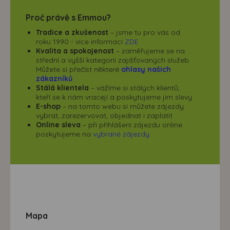
Proč právě s Emmou?
Tradice a zkušenost
– jsme tu pro vás od
roku 1990 - více informací
ZDE
Kvalita a spokojenost
– zaměřujeme se na
střední a vyšší kategorii zajišťovaných služeb.
Můžete si přečíst některé
ohlasy našich
zákazníků
.
Stálá klientela
– vážíme si stálých klientů,
kteří se k nám vracejí a poskytujeme jim slevy
E-shop
– na tomto webu si můžete zájezdy
vybrat, zarezervovat, objednat i zaplatit
Online sleva
– při přihlášení zájezdu online
poskytujeme na
vybrané zájezdy
Mapa