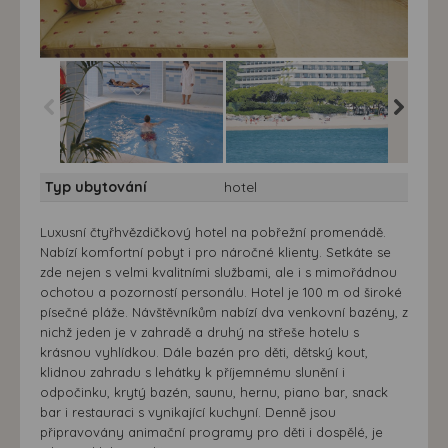
Hotel Tropic Park**** -
Hotel Tropic Park**** -
Hotel Tro
Typ ubytování
hotel
Španělsko, Costa
Španělsko, Costa
Španěls
Maresme, Malgrat de
Maresme, Malgrat de
Maresme
Mar - hotel Tropic Park
Mar - hotel Tropic Park
Mar - ho
Luxusní čtyřhvězdičkový hotel na pobřežní promenádě.
Nabízí komfortní pobyt i pro náročné klienty. Setkáte se
zde nejen s velmi kvalitními službami, ale i s mimořádnou
ochotou a pozorností personálu. Hotel je 100 m od široké
písečné pláže. Návštěvníkům nabízí dva venkovní bazény, z
nichž jeden je v zahradě a druhý na střeše hotelu s
krásnou vyhlídkou. Dále bazén pro děti, dětský kout,
klidnou zahradu s lehátky k příjemnému slunění i
odpočinku, krytý bazén, saunu, hernu, piano bar, snack
bar i restauraci s vynikající kuchyní. Denně jsou
připravovány animační programy pro děti i dospělé, je