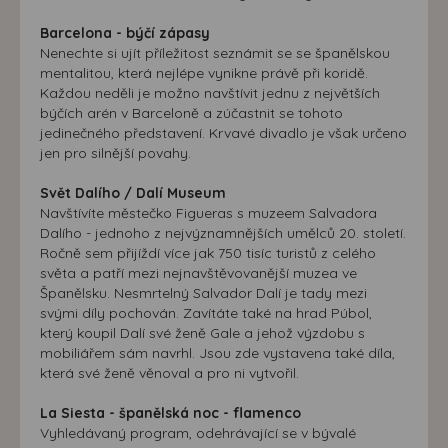
Barcelona - býčí zápasy
Nenechte si ujít příležitost seznámit se se španělskou
mentalitou, která nejlépe vynikne právě při koridě.
Každou neděli je možno navštívit jednu z největších
býčích arén v Barceloně a zúčastnit se tohoto
jedinečného představení. Krvavé divadlo je však určeno
jen pro silnější povahy.
Svět Dalího / Dalí Museum
Navštívíte městečko Figueras s muzeem Salvadora
Dalího - jednoho z nejvýznamnějších umělců 20. století.
Ročně sem přijíždí více jak 750 tisíc turistů z celého
světa a patří mezi nejnavštěvovanější muzea ve
Španělsku. Nesmrtelný Salvador Dalí je tady mezi
svými díly pochován. Zavítáte také na hrad Púbol,
který koupil Dalí své ženě Gale a jehož výzdobu s
mobiliářem sám navrhl. Jsou zde vystavena také díla,
která své ženě věnoval a pro ni vytvořil.
La Siesta - španělská noc - flamenco
Vyhledávaný program, odehrávající se v bývalé