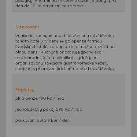
postýlky. V termínech v červnu a září je pobyt pro
děti do 10 let na přistýlce zdarma.
Stravování
Vynikající kuchyně nadchne všechny návštěvníky
tohoto hotelu. V ceně je polopenze formou
švédských stolů, za příplatek je možno rozšířit na
plnou penzi. Kuchyně připravuje španělská i
mezinárodní jídla a několikrát týdně jsou
organizovány speciální gastronomické večery
spojené s přípravou jídel přímo před návštěvníky.
Příplatky
plná penze 190 Kč / noc
jednolůžkový pokoj 590 Kč / noc
parkování auta 9 Eur / den