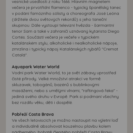
vesnické usedlosti z roku 1666. Hlavním magnetem
večera je prvotřídní flamenco - typický španělský tanec
v podání famózního sólisty a choreografa José Leóna
(držitele dvou světových rekordů) s jeho taneční
skupinou. Dále vystoupí televizní hvězda - šarmantní
tenor Sam a také v zahraničí uznávaný kytarista Diego
Cortés. Součástí večera je večeře v typickém
katalánském stylu, alkoholické i nealkoholické nápoje,
zmrzlina i typický nápoj Katalánských rybářů "Cremat
Catalá".
Aquapark Water World
Vodní park Water World, to je svět zábavy uprostřed
čisté přírody. Velké množství atrakcí ve formě
skluzavek, tobogánů, bazénů s bublinkovými
masážemi, nebo s umělými vlnami, "raftingová řeka" -
jediná svého druhu v Evropě. Park si podmaní všechny
bez rozdílu věku, děti i dospělé.
Pobřeží Costa Brava
Ve všech letoviscích je možno nastoupit na výletní loď
a individuálně absolvovat kouzelnou plavbu kolem
nádherného, bohatě členitého pobřeží Costa Bravy.