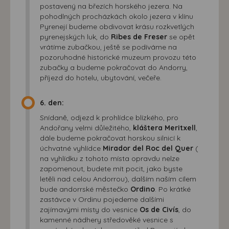
postavený na březích horského jezera. Na
pohodlných procházkách okolo jezera v klínu
Pyrenejí budeme obdivovat krásu rozkvetlých
pyrenejských luk, do
Ribes de Freser
se opět
vrátíme zubačkou, ještě se podíváme na
pozoruhodné historické muzeum provozu této
zubačky a budeme pokračovat do Andorry,
příjezd do hotelu, ubytování, večeře.
6. den:
Snídaně, odjezd k prohlídce blízkého, pro
Andořany velmi důležitého,
kláštera Meritxell
,
dále budeme pokračovat horskou silnicí k
úchvatné vyhlídce
Mirador del Roc del Quer
(
na vyhlídku z tohoto místa opravdu nelze
zapomenout, budete mít pocit, jako byste
letěli nad celou Andorrou), dalším naším cílem
bude andorrské městečko
Ordino
. Po krátké
zastávce v Ordinu pojedeme dalšími
zajímavými místy do vesnice
Os de Civís
, do
kamenné nádhery středověké vesnice s