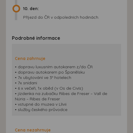
10. den:
Příjezd do ČR v odpoledních hodinách.
Podrobné informace
Cena zahrnuje
• dopravu luxusním autokarem z/do ČR
• dopravu autokarem po Španělsku
• 7x ubytování ve 3* hotelech
• 7x snídani
• 6 x večeři, 1x oběd (v Os de Civís)
• jízdenka na zubačku Ribes de Freser – Vall de
Núria – Ribes de Freser
• vstupné do muzea v Llívii
• služby českého průvodce
Cena nezahrnuje