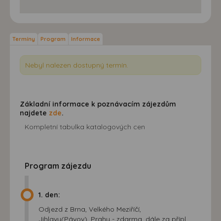
Termíny
Program
Informace
Nebyl nalezen dostupný termín.
Základní informace k poznávacím zájezdům
najdete
zde
.
Kompletní tabulka katalogových cen
Program zájezdu
1. den:
Odjezd z Brna, Velkého Meziříčí,
Jihlavy(Pávov), Prahy - zdarma, dále za přípl.