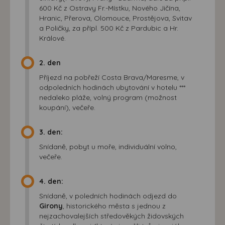
600 Kč z Ostravy Fr.-Místku, Nového Jičína,
Hranic, Přerova, Olomouce, Prostějova, Svitav
a Poličky, za přípl. 500 Kč z Pardubic a Hr.
Králové.
2. den
Příjezd na pobřeží Costa Brava/Maresme, v
odpoledních hodinách ubytování v hotelu ***
nedaleko pláže, volný program (možnost
koupání), večeře.
3. den:
Snídaně, pobyt u moře, individuální volno,
večeře.
4. den:
Snídaně, v poledních hodinách odjezd do
Girony
, historického města s jednou z
nejzachovalejších středověkých židovských