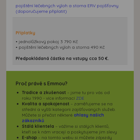
pojištění léčebných výloh a storna ERV pojišťovny
(doporučujeme připlatit)
Příplatky
• jednolůžkový pokoj 3 790 Kč
• pojištění léčebných výloh a storna 490 Kč
Předpokládaná částka na vstupy cca 50 €.
Proč právě s Emmou?
Tradice a zkušenost
– jsme tu pro vás od
roku 1990 - více informací
ZDE
Kvalita a spokojenost
– zaměřujeme se na
střední a vyšší kategorii zajišťovaných služeb.
Můžete si přečíst některé
ohlasy našich
zákazníků
.
Stálá klientela
– vážíme si stálých klientů,
kteří se k nám vracejí a poskytujeme jim slevy
E-shop
– na tomto webu si můžete zájezdy