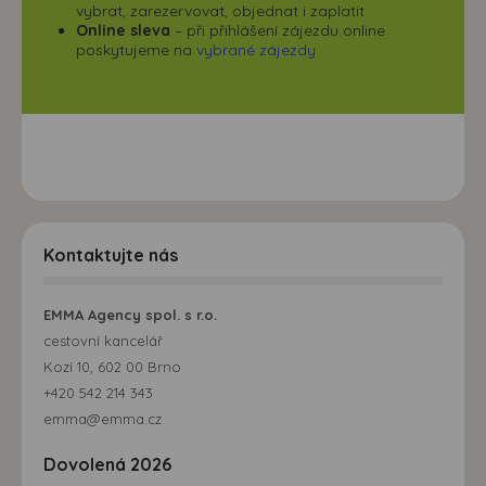
vybrat, zarezervovat, objednat i zaplatit
Online sleva
– při přihlášení zájezdu online
poskytujeme na
vybrané zájezdy
Kontaktujte nás
EMMA Agency spol. s r.o.
cestovní kancelář
Kozí 10, 602 00 Brno
+420 542 214 343
emma@emma.cz
Dovolená 2026