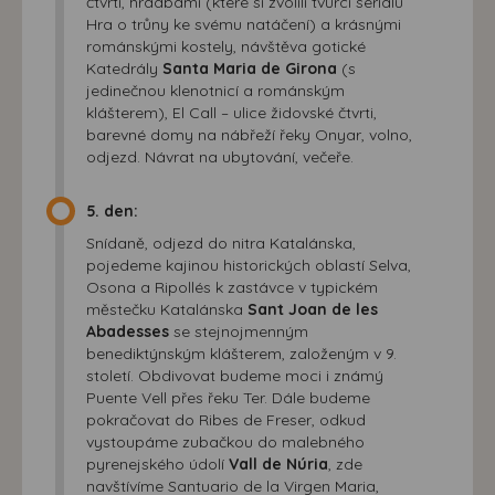
čtvrtí, hradbami (které si zvolili tvůrci seriálu
Hra o trůny ke svému natáčení) a krásnými
románskými kostely, návštěva gotické
Katedrály
Santa Maria de Girona
(s
jedinečnou klenotnicí a románským
klášterem), El Call – ulice židovské čtvrti,
barevné domy na nábřeží řeky Onyar, volno,
odjezd. Návrat na ubytování, večeře.
5. den:
Snídaně, odjezd do nitra Katalánska,
pojedeme kajinou historických oblastí Selva,
Osona a Ripollés k zastávce v typickém
městečku Katalánska
Sant Joan de les
Abadesses
se stejnojmenným
benediktýnským klášterem, založeným v 9.
století. Obdivovat budeme moci i známý
Puente Vell přes řeku Ter. Dále budeme
pokračovat do Ribes de Freser, odkud
vystoupáme zubačkou do malebného
pyrenejského údolí
Vall de Núria
, zde
navštívíme Santuario de la Virgen Maria,