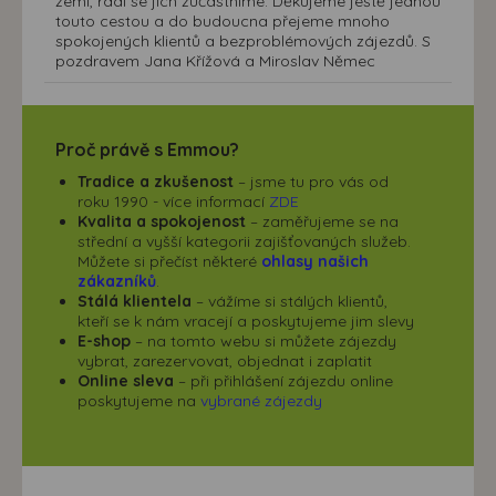
zemí, rádi se jich zúčastníme. Děkujeme ještě jednou
touto cestou a do budoucna přejeme mnoho
spokojených klientů a bezproblémových zájezdů. S
pozdravem Jana Křížová a Miroslav Němec
Proč právě s Emmou?
Tradice a zkušenost
– jsme tu pro vás od
roku 1990 - více informací
ZDE
Kvalita a spokojenost
– zaměřujeme se na
střední a vyšší kategorii zajišťovaných služeb.
Můžete si přečíst některé
ohlasy našich
zákazníků
.
Stálá klientela
– vážíme si stálých klientů,
kteří se k nám vracejí a poskytujeme jim slevy
E-shop
– na tomto webu si můžete zájezdy
vybrat, zarezervovat, objednat i zaplatit
Online sleva
– při přihlášení zájezdu online
poskytujeme na
vybrané zájezdy