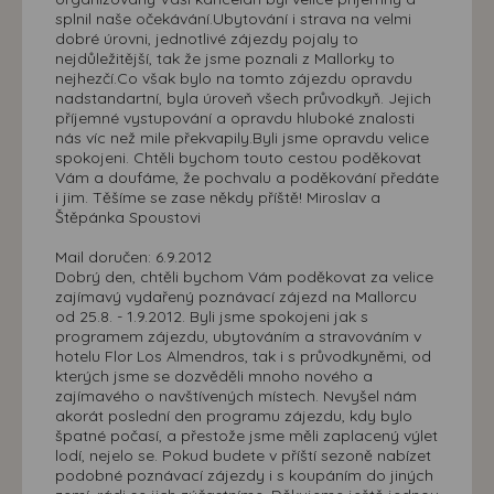
splnil naše očekávání.Ubytování i strava na velmi
dobré úrovni, jednotlivé zájezdy pojaly to
nejdůležitější, tak že jsme poznali z Mallorky to
nejhezčí.Co však bylo na tomto zájezdu opravdu
nadstandartní, byla úroveň všech průvodkyň. Jejich
příjemné vystupování a opravdu hluboké znalosti
nás víc než mile překvapily.Byli jsme opravdu velice
spokojeni. Chtěli bychom touto cestou poděkovat
Vám a doufáme, že pochvalu a poděkování předáte
i jim. Těšíme se zase někdy příště! Miroslav a
Štěpánka Spoustovi
Mail doručen: 6.9.2012
Dobrý den, chtěli bychom Vám poděkovat za velice
zajímavý vydařený poznávací zájezd na Mallorcu
od 25.8. - 1.9.2012. Byli jsme spokojeni jak s
programem zájezdu, ubytováním a stravováním v
hotelu Flor Los Almendros, tak i s průvodkyněmi, od
kterých jsme se dozvěděli mnoho nového a
zajímavého o navštívených místech. Nevyšel nám
akorát poslední den programu zájezdu, kdy bylo
špatné počasí, a přestože jsme měli zaplacený výlet
lodí, nejelo se. Pokud budete v příští sezoně nabízet
podobné poznávací zájezdy i s koupáním do jiných