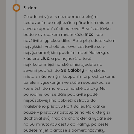
3. den:
Celodenní výlet s nezapomenutelným
cestováním po nejhezčích přírodních místech
severozápadní části ostrova. První zastávka
bude v evropském městě kůže
Inca
, kde
navštívíte typickou dílnu. Poté přejedete kolem
nejvyšších vrcholů ostrova, zastavíte se v
nejvýznamnějším poutním místě Mallorky, u
kláštera
Lluc
, a po nejhezčí a také
nejkrkolomnější horské silnici sjedete na
severní pobřeží do
Sa Calobry
– rajského
místa s nádherným koupáním či procházkami,
tunelem vysekaným ve skále i soutěskou, ze
které ústi do moře dva horské potoky. Na
pohodlné lodi se dále poplavíte podél
nejpůsobivějšího pobřeží ostrova do
malebného přístavu Port Soller. Po krátké
pauze v přístavu nastoupíte na vlak, který si
dochoval svůj tradiční charakter a vydáte se
na 50 minutovou cestu do Palmy, po cestě
budete míjet plantáže s pomerančovníky,