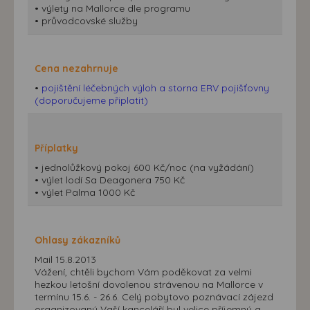
• výlety na Mallorce dle programu
přizpůsobených Vašim zájmům.
• průvodcovské služby
Cena nezahrnuje
•
pojištění léčebných výloh a storna ERV pojišťovny
(doporučujeme připlatit)
Příplatky
• jednolůžkový pokoj 600 Kč/noc (na vyžádání)
• výlet lodí Sa Deagonera 750 Kč
• výlet Palma 1000 Kč
Ohlasy zákazníků
Mail 15.8.2013
Vážení, chtěli bychom Vám poděkovat za velmi
hezkou letošní dovolenou strávenou na Mallorce v
termínu 15.6. - 26.6. Celý pobytovo poznávací zájezd
organizovaný Vaší kanceláří byl velice příjemný a