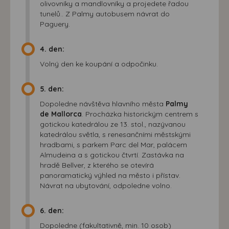
olivovníky a mandlovníky a projedete řadou
tunelů.. Z Palmy autobusem návrat do
Paguery.
4. den:
Volný den ke koupání a odpočinku.
5. den:
Dopoledne návštěva hlavního města
Palmy
de Mallorca
. Procházka historickým centrem s
gotickou katedrálou ze 13. stol., nazývanou
katedrálou světla, s renesančními městskými
hradbami, s parkem Parc del Mar, palácem
Almudeina a s gotickou čtvrtí. Zastávka na
hradě Bellver, z kterého se otevírá
panoramatický výhled na město i přístav.
Návrat na ubytování, odpoledne volno.
6. den:
Dopoledne (fakultativně, min. 10 osob)