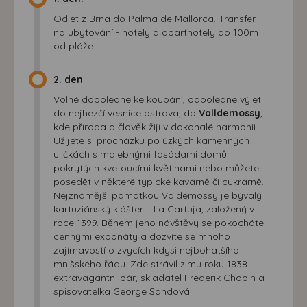
Odlet z Brna do Palma de Mallorca. Transfer
na ubytování - hotely a aparthotely do 100m
od pláže.
2. den
Volné dopoledne ke koupání, odpoledne výlet
do nejhezčí vesnice ostrova, do
Valldemossy
,
kde příroda a člověk žijí v dokonalé harmonii.
Užijete si procházku po úzkých kamenných
uličkách s malebnými fasádami domů
pokrytých kvetoucími květinami nebo můžete
posedět v některé typické kavárně či cukrárně.
Nejznámější památkou Valdemossy je bývalý
kartuziánský klášter – La Cartuja, založený v
roce 1399. Během jeho návštěvy se pokocháte
cennými exponáty a dozvíte se mnoho
zajímavostí o zvycích kdysi nejbohatšího
mnišského řádu. Zde strávil zimu roku 1838
extravagantní pár, skladatel Frederik Chopin a
spisovatelka George Sandová.