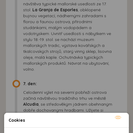
návštěva typické mallorské usedlosti ze 17.
stol.
La Granja de Esporles
, obklopené
bujnou vegetací, nádhernými zahradami s
florou a faunou ostrova, přírodními
studánkami, malým vodopádem a
vodotryskem. Uvnitř usedlosti s nábytkem ve
stylu 18.-19. stol. se nachází muzeum
mallorských tradic, výstava kovářských a
tkalcovských strojů, starý vinný sklep, lisovna
oleje, malá kaple. Ochutnávka typických
mallorských produktů. Návrat na ubytování,
volno.
7. den:
Celodenní výlet na severní pobřeží ostrova
začíná návštěvou tradičního trhu ve městě
Alcudia
, se středověkým jádrem obehnaným
dobře dochovanými hradbami. Užijete si
atmosféru prodeje domácích zvířat, typických
Cookies
řemeslných výrobků, vonícího čerstvého ovoce
Nutné cookies
a zeleniny. Pokračování přes Port Pollensa k