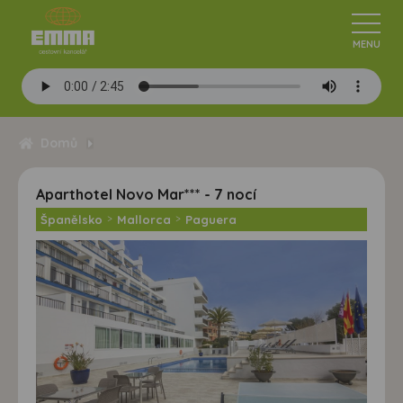
Domů
Aparthotel Novo Mar*** - 7 nocí
Španělsko
>
Mallorca
>
Paguera