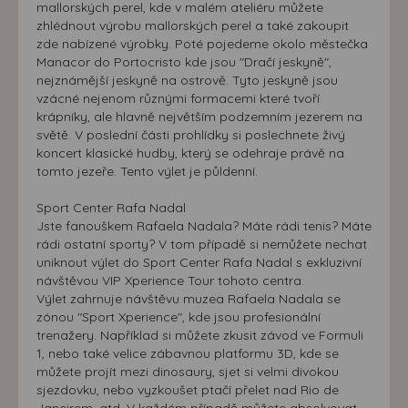
mallorských perel, kde v malém ateliéru můžete
zhlédnout výrobu mallorských perel a také zakoupit
zde nabízené výrobky. Poté pojedeme okolo městečka
Manacor do Portocristo kde jsou "Dračí jeskyně",
nejznámější jeskyně na ostrově. Tyto jeskyně jsou
vzácné nejenom různými formacemi které tvoří
krápníky, ale hlavně největším podzemním jezerem na
světě. V poslední části prohlídky si poslechnete živý
koncert klasické hudby, který se odehraje právě na
tomto jezeře. Tento výlet je půldenní.
Sport Center Rafa Nadal
Jste fanouškem Rafaela Nadala? Máte rádi tenis? Máte
rádi ostatní sporty? V tom případě si nemůžete nechat
uniknout výlet do Sport Center Rafa Nadal s exkluzivní
návštěvou VIP Xperience Tour tohoto centra.
Výlet zahrnuje návštěvu muzea Rafaela Nadala se
zónou "Sport Xperience", kde jsou profesionální
trenažery. Například si můžete zkusit závod ve Formuli
1, nebo také velice zábavnou platformu 3D, kde se
můžete projít mezi dinosaury, sjet si velmi divokou
sjezdovku, nebo vyzkoušet ptačí přelet nad Rio de
Janeirem, atd. V každém případě můžete absolvovat