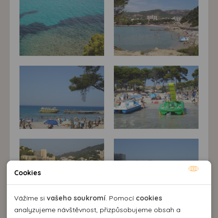
Cookies
Nutné cookies
Nutné cookies pomáhají, aby byla webová stránka
Vážíme si
vašeho soukromí
. Pomocí
cookies
použitelná tak, že umožní základní funkce jako navigace
analyzujeme návštěvnost, přizpůsobujeme obsah a