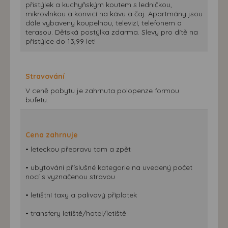
přistýlek a kuchyňským koutem s ledničkou,
mikrovlnkou a konvicí na kávu a čaj. Apartmány jsou
dále vybaveny koupelnou, televizí, telefonem a
terasou. Dětská postýlka zdarma. Slevy pro dítě na
přistýlce do 13,99 let!
Stravování
V ceně pobytu je zahrnuta polopenze formou
bufetu.
Cena zahrnuje
• leteckou přepravu tam a zpět
• ubytování příslušné kategorie na uvedený počet
nocí s vyznačenou stravou
• letištní taxy a palivový příplatek
• transfery letiště/hotel/letiště