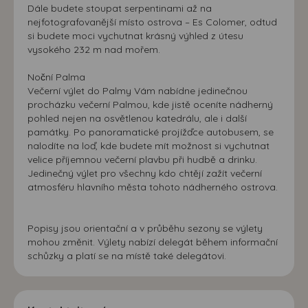
Dále budete stoupat serpentinami až na
nejfotografovanější místo ostrova – Es Colomer, odtud
si budete moci vychutnat krásný výhled z útesu
vysokého 232 m nad mořem.
Noční Palma
Večerní výlet do Palmy Vám nabídne jedinečnou
procházku večerní Palmou, kde jistě oceníte nádherný
pohled nejen na osvětlenou katedrálu, ale i další
památky. Po panoramatické projížďce autobusem, se
nalodíte na loď, kde budete mít možnost si vychutnat
velice příjemnou večerní plavbu při hudbě a drinku.
Jedinečný výlet pro všechny kdo chtějí zažít večerní
atmosféru hlavního města tohoto nádherného ostrova.
Popisy jsou orientační a v průběhu sezony se výlety
mohou změnit. Výlety nabízí delegát během informační
schůzky a platí se na místě také delegátovi.