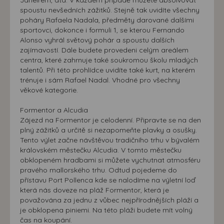
spoustu nevšedních zážitků. Stejně tak uvidíte všechny
poháry Rafaela Nadala, předměty darované dalšími
sportovci, dokonce i formuli 1, se kterou Fernando
Alonso vyhrál světový pohár a spoustu dalších
zajímavostí. Dále budete provedeni celým areálem
centra, které zahrnuje také soukromou školu mladých
talentů. Při této prohlídce uvidíte také kurt, na kterém
trénuje i sám Rafael Nadal. Vhodné pro všechny
věkové kategorie.
Formentor a Alcudia
Zájezd na Formentor je celodenní. Připravte se na den
plný zážitků a určitě si nezapomeňte plavky a osušky.
Tento výlet začne návštěvou tradičního trhu v bývalém
královském městečku Alcudia. V tomto městečku
obklopeném hradbami si můžete vychutnat atmosféru
pravého mallorského trhu. Odtud pojedeme do
přístavu Port Pollenca kde se nalodíme na výletní loď
která nás doveze na pláž Formentor, která je
považována za jednu z vůbec nejpřírodnějších pláží a
je obklopena piniemi. Na této pláži budete mít volný
čas na koupání.