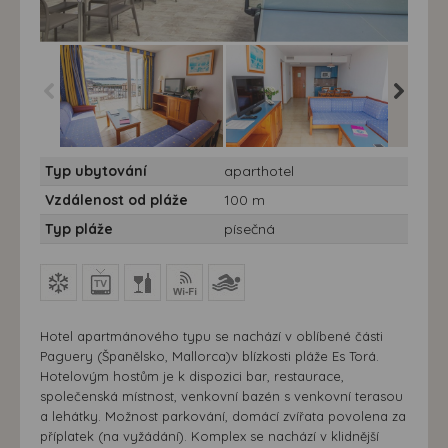
Aparthotel Novo Mar*** -
Aparthotel Novo Mar*** -
Aparthot
Typ ubytování
aparthotel
7 nocí - Novo Mar,
7 nocí - Novo Mar,
7 nocí -
Paguera, salon
Paguera, salon
Paguera,
Vzdálenost od pláže
100 m
Typ pláže
písečná
Hotel apartmánového typu se nachází v oblíbené části
Paguery (Španělsko, Mallorca)v blízkosti pláže Es Torá.
Hotelovým hostům je k dispozici bar, restaurace,
společenská místnost, venkovní bazén s venkovní terasou
a lehátky. Možnost parkování, domácí zvířata povolena za
příplatek (na vyžádání). Komplex se nachází v klidnější