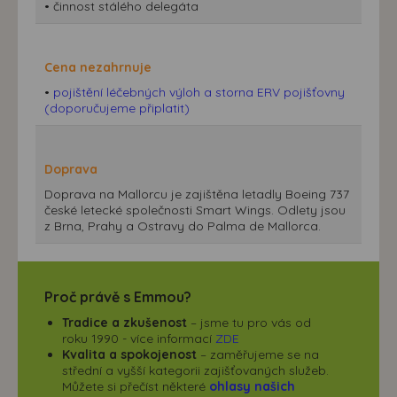
• činnost stálého delegáta
Cena nezahrnuje
•
pojištění léčebných výloh a storna ERV pojišťovny
(doporučujeme připlatit)
Doprava
Doprava na Mallorcu je zajištěna letadly Boeing 737
české letecké společnosti Smart Wings. Odlety jsou
z Brna, Prahy a Ostravy do Palma de Mallorca.
Proč právě s Emmou?
Tradice a zkušenost
– jsme tu pro vás od
roku 1990 - více informací
ZDE
Kvalita a spokojenost
– zaměřujeme se na
střední a vyšší kategorii zajišťovaných služeb.
Můžete si přečíst některé
ohlasy našich