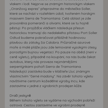
vlakem i lodí. Nejprve se známým historickým vlakem
,,Oranžový expres” přepravíme do městečka Soller,
které se nachází v rozlehlém údolí, tvořeném horským
masivem Sierra de Tramontana. Celá oblast je zde
provoněna pomeranči a olivami, které se tu hojně
pěstují. Po projížďce vláčkem následuje přesun
historickou tramvají do nedalekého přístavu Port Soller.
Odtud budeme pokračovat přibližně hodinovou
plavbou do zátoky Sa Calobra. Průzračné azurové
moře a malé pláže jsou zde lemované vysokými útesy
porostlými bujnou vegetací. Po pauze na oběd (není v
ceně výletu), případně na koupání, na nás bude čekat
autobus, který nás proveze nejznámějšími
serpentýnkami pohoří Sierra de Tramontana.
Následující zastávka bude v klášteře Lluc známým
vlastnictvím "černé madony". Na závěr tohoto výletu
navštívíme centrum kožedělné výroby Incu, kde
zastavíme v jedné z výrobních prodejen kůže.
Dračí jeskyně
Během tohoto výletu se vydáme na východní pobřeží
ostrova. Cestou zastavíme ve výrobní prodejně