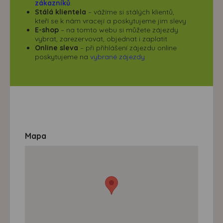
zákazníků
.
Stálá klientela
– vážíme si stálých klientů,
kteří se k nám vracejí a poskytujeme jim slevy
E-shop
– na tomto webu si můžete zájezdy
vybrat, zarezervovat, objednat i zaplatit
Online sleva
– při přihlášení zájezdu online
poskytujeme na
vybrané zájezdy
Mapa