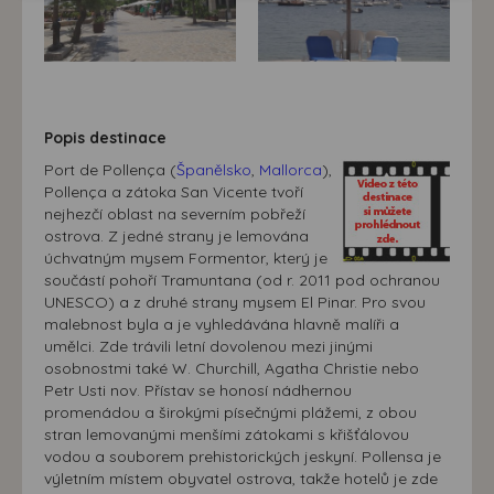
doporučení.
našem webu, tak na webech třetích stran. Díky tomu
máme možnost vytvářet profily založené na Vašich
zájmech. Na základě těchto informací není zpravidla
možná bezprostřední identifikace uživatele. Bez vyjádření
souhlasu, nedojde k zobrazování obsahu a reklam
Popis destinace
přizpůsobených Vašim zájmům.
Port de Pollença (
Španělsko
,
Mallorca
),
Pollença a zátoka San Vicente tvoří
nejhezčí oblast na severním pobřeží
ostrova. Z jedné strany je lemována
úchvatným mysem Formentor, který je
součástí pohoří Tramuntana (od r. 2011 pod ochranou
UNESCO) a z druhé strany mysem El Pinar. Pro svou
malebnost byla a je vyhledávána hlavně malíři a
umělci. Zde trávili letní dovolenou mezi jinými
osobnostmi také W. Churchill, Agatha Christie nebo
Petr Usti nov. Přístav se honosí nádhernou
promenádou a širokými písečnými plážemi, z obou
stran lemovanými menšími zátokami s křišťálovou
vodou a souborem prehistorických jeskyní. Pollensa je
výletním místem obyvatel ostrova, takže hotelů je zde