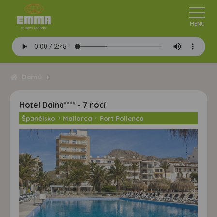
Domů
Hotel Daina**** - 7 nocí
Španělsko
>
Mallorca
>
Port Pollenca