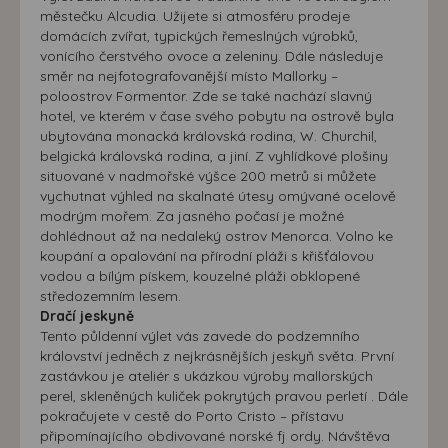
městečku Alcudia. Užijete si atmosféru prodeje
domácích zvířat, typických řemeslných výrobků,
vonícího čerstvého ovoce a zeleniny. Dále následuje
směr na nejfotografovanější místo Mallorky –
poloostrov Formentor. Zde se také nachází slavný
hotel, ve kterém v čase svého pobytu na ostrově byla
ubytována monacká královská rodina, W. Churchil,
belgická královská rodina, a jiní. Z vyhlídkové plošiny
situované v nadmořské výšce 200 metrů si můžete
vychutnat výhled na skalnaté útesy omývané ocelově
modrým mořem. Za jasného počasí je možné
dohlédnout až na nedaleký ostrov Menorca. Volno ke
koupání a opalování na přírodní pláži s křišťálovou
vodou a bílým pískem, kouzelné pláži obklopené
středozemním lesem.
Dračí jeskyně
Tento půldenní výlet vás zavede do podzemního
království jedněch z nejkrásnějších jeskyň světa. První
zastávkou je ateliér s ukázkou výroby mallorských
perel, skleněných kuliček pokrytých pravou perletí . Dále
pokračujete v cestě do Porto Cristo – přístavu
připomínajícího obdivované norské fj ordy. Návštěva