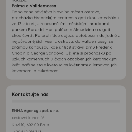
Palma a Valldemossa
Dopoledne návštěva hlavního města ostrova,
procházka historickým centrem s goti ckou katedrálou
ze 13. století, s renesančními městskými hradbami,
parkem Parc del Mar, palácem Almudeina a s goti
ckou čtvrtí . Po prohlídce odjezd autobusem do jedné z
nejpůvabnějších vesnic ostrova, do Valldemossy, se
známou kartouzou, kde r. 1838 strávili zimu Frederik
Chopin a George Sandová. Užijete si procházku po
úzkých kamenných uličkách ozdobených keramickými
květi náči se stále kvetoucími květinami a lemovaných
kavárnami a cukrárnami.
Kontaktujte nás
EMMA Agency spol. s r.o.
cestovní kancelář
Kozí 10, 602 00 Brno
+420 542 214 343