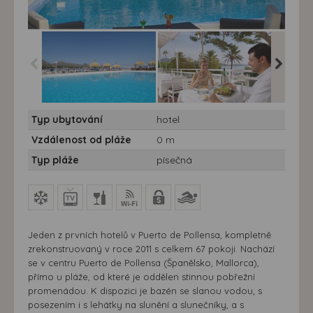
Hotel Daina**** - 7 nocí -
Hotel Daina**** - 7 nocí -
Hotel Dai
Typ ubytování
hotel
Port de Pollensa, hotel
Port de Pollensa, hotel
Daina, bazén
Daina, venkovní terasa
Vzdálenost od pláže
0 m
Typ pláže
písečná
Jeden z prvních hotelů v Puerto de Pollensa, kompletně
zrekonstruovaný v roce 2011 s celkem 67 pokoji. Nachází
se v centru Puerto de Pollensa (Španělsko, Mallorca),
přímo u pláže, od které je oddělen stinnou pobřežní
promenádou. K dispozici je bazén se slanou vodou, s
posezením i s lehátky na slunění a slunečníky, a s