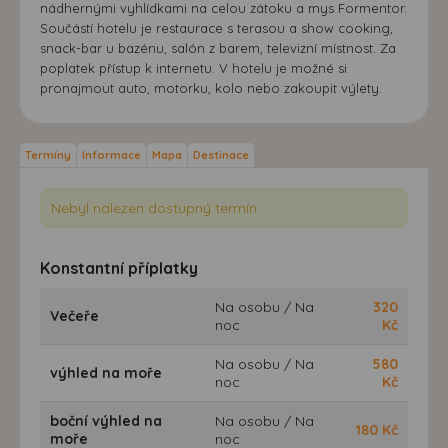
nádhernými vyhlídkami na celou zátoku a mys Formentor.
Součástí hotelu je restaurace s terasou a show cooking,
snack-bar u bazénu, salón z barem, televizní místnost. Za
poplatek přístup k internetu. V hotelu je možné si
pronajmout auto, motorku, kolo nebo zakoupit výlety.
Termíny
Informace
Mapa
Destinace
Nebyl nalezen dostupný termín.
Konstantní příplatky
Na osobu / Na
320
Večeře
noc
Kč
Na osobu / Na
580
výhled na moře
noc
Kč
boční výhled na
Na osobu / Na
180
Kč
moře
noc