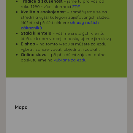
Tradice a zkušenost
– jsme tu pro vás od
roku 1990 - více informací
ZDE
Kvalita a spokojenost
– zaměřujeme se na
střední a vyšší kategorii zajišťovaných služeb.
Můžete si přečíst některé
ohlasy našich
zákazníků
.
Stálá klientela
– vážíme si stálých klientů,
kteří se k nám vracejí a poskytujeme jim slevy
E-shop
– na tomto webu si můžete zájezdy
vybrat, zarezervovat, objednat i zaplatit
Online sleva
– při přihlášení zájezdu online
poskytujeme na
vybrané zájezdy
Mapa