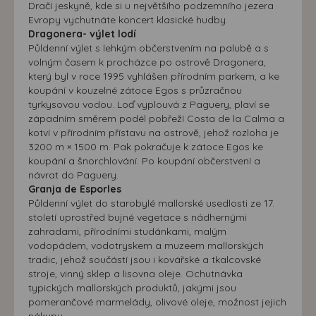
Dračí jeskyně, kde si u největšího podzemního jezera
Evropy vychutnáte koncert klasické hudby.
Dragonera- výlet lodí
Půldenní výlet s lehkým občerstvením na palubě a s
volným časem k procházce po ostrově Dragonera,
který byl v roce 1995 vyhlášen přírodním parkem, a ke
koupání v kouzelné zátoce Egos s průzračnou
tyrkysovou vodou. Loď vyplouvá z Paguery, plaví se
západním směrem podél pobřeží Costa de la Calma a
kotví v přírodním přístavu na ostrově, jehož rozloha je
3200 m × 1500 m. Pak pokračuje k zátoce Egos ke
koupání a šnorchlování. Po koupání občerstvení a
návrat do Paguery.
Granja de Esporles
Půldenní výlet do starobylé mallorské usedlosti ze 17.
století uprostřed bujné vegetace s nádhernými
zahradami, přírodními studánkami, malým
vodopádem, vodotryskem a muzeem mallorských
tradic, jehož součástí jsou i kovářské a tkalcovské
stroje, vinný sklep a lisovna oleje. Ochutnávka
typických mallorských produktů, jakými jsou
pomerančové marmelády, olivové oleje, možnost jejich
nákupu.