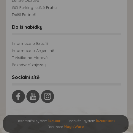
Letiště Ostrava
GO Parking letiště Praha
Další Partneři
Další nabídky
Informace o Brazílii
Informace o Argentině
Turistika na Moravě
Poznávací zájezdy
Sociální sítě
Rezervační systém
is>tour
Redakční systém
is>content
Realizace
MagicWare