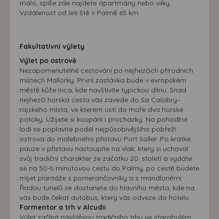
málo, spíše zde najdete apartmány nebo vilky.
Vzdálenost od leti ště v Palmě 65 km.
Fakultativní výlety
Výlet po ostrově
Nezapomenutelné cestování po nejhezčích přírodních
místech Mallorky. První zastávka bude v evropském
městě kůže Inca, kde navštívíte typickou dílnu. Snad
nejhezčí horská cesta vás zavede do Sa Calobry–
rajského místa, ve kterém ústí do moře dva horské
potoky. Užijete si koupání i procházky. Na pohodlné
lodi se poplavíte podél nejpůsobivějšího pobřeží
ostrova do malebného přístavu Port Soller. Po krátké
pauze v přístavu nastoupíte na vlak, který si uchoval
svůj tradiční charakter ze začátku 20. století a vydáte
se na 50-ti minutovou cestu do Palmy, po cestě budete
míjet plantáže s pomerančovníky a s mandloněmi.
Řadou tunelů se dostanete do hlavního města, kde na
vás bude čekat autobus, který vás odveze do hotelu.
Formentor a trh v Alcudii
Výlet začíná návštěvou tradičního trhu ve starobylém