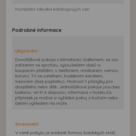
Kompletní tabulka katalogových cen
Podrobné informace
Ubytování
Dvoulůžkové pokoje s klimatizací, balkonem, se soc.
zařízením se sprchou, vysoušečem vlasů a
koupacím pláštěm, s telefonem, minibarem, varnou
konvicí, TV se satelitem, hudebním kanálem,
trezorem (bez poplatku). Možnost 1 přistýlky pro
dospělého nebo dítě. Jednolůžkové pokoje jsou bez
balkonu. Wi-Fi k dispozici, informace v hotelu.Za
příplatek je možné si vyžádat pokoj s bočním nebo
čelním výhledem na moře.
Stravování
V ceně pobytu je snídaně formou švédských stolů.