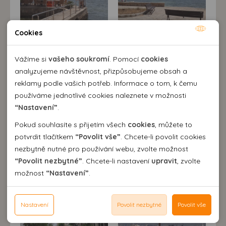
Cookies
Nutné cookies
Nutné cookies pomáhají, aby byla webová stránka
Vážíme si
vašeho soukromí
. Pomocí
cookies
použitelná tak, že umožní základní funkce jako navigace
analyzujeme návštěvnost, přizpůsobujeme obsah a
stránky a přístup k zabezpečeným sekcím webové stránky.
reklamy podle vašich potřeb. Informace o tom, k čemu
Webová stránka nemůže správně fungovat bez těchto
používáme jednotlivé cookies naleznete v možnosti
cookies.
“Nastavení”
.
Pokud souhlasíte s přijetím všech
cookies
, můžete to
Analytické cookies
potvrdit tlačítkem
“Povolit vše”
. Chcete-li povolit cookies
nezbytně nutné pro používání webu, zvolte možnost
Pomocí analytických cookies můžeme měřit návštěvnost
“Povolit nezbytné”
. Chcete-li nastavení
upravit
, zvolte
našeho webu, zdroje návštěv, výkon reklam a také jejich
Personální cookies
možnost
“Nastavení”
.
dosah. Takto získaná data zpracováváme anonymně bez
Personalizační soubory cookies nám umožňují přizpůsobit
vazby na konkrétního uživatele našeho webu. Bez vašeho
prohlížení webu dle vašich zájmů a preferencí. Bez
Reklamní cookies
souhlasu s používáním analytických cookies, ztrácíme
souhlasu může dojít mj. k zobrazování informací
Nastavení
Povolit nezbytné
Povolit vše
Reklamní cookies používáme my nebo třetí strana k
možnost analýzy výkonu a optimalizace našeho webu.
neodpovídající Vaším potřebám, méně užitečné nabídce či
zobrazování relevantní reklamy nebo obsahu jak na