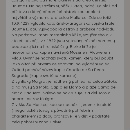
Jaume I. Na nejzazším výběžku, který odděluje pláž od
přístavu a který připomíná historickou událost
největšího významu pro celou Mallorcu. Zde se totiž
10.9. 1229 vylodila katalánsko-aragonská vojska krále
Jaume I., aby vysvobodila ostrov z arabské nadvlády.
Na podstavci monumentálního kříže, vztyčeného o 7.
století později, v r. 1929 jsou vytesány různé momenty
pooukazující na hrdinské činy. Blízko kříže je
neorománská kaple navržená Mosénem Alcoverem
Vilou. Uvnitř se nachází svatý kámen, který byl použit
jako oltář při prvním celebrování po vylodění vojsk.
Odtud pochází název kaple Capella de Sa Pedra
Sagrada (kaple svatého kamene).
Z vyhlídky Malgrat je nádherný pohled na celou zátoku
a na mysy Sa Mola, Cap d´es Llamp a pláže Camp de
Mar a Paguera. Nalevo se pak rýsuje Isla del Toro a
naproti ostrov Malgrat.
Z vršku Sa Morisca, kde se nachází i jeden z talaiotů
(megalitické stavby s původně pohřebním
charakterem) z doby bronzové, je vidět v podstatě
celá pobřežní zóna Calvie.