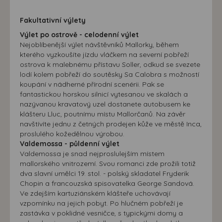
Fakultativní výlety
Výlet po ostrově - celodenní výlet
Nejoblíbenější výlet návštěvníků Mallorky, během
kterého vyzkoušíte jízdu vláčkem na severní pobřeží
ostrova k malebnému přístavu Soller, odkud se svezete
lodí kolem pobřeží do soutěsky Sa Calobra s možností
koupání v nádherné přírodní scenérii. Pak se
fantastickou horskou silnicí vytesanou ve skalách a
nazývanou kravatový uzel dostanete autobusem ke
klášteru Lluc, poutnímu místu Mallorčanů. Na závěr
navštívíte jednu z četných prodejen kůže ve městě Inca,
proslulého kožedělnou výrobou.
Valdemossa - půldenní výlet
Valdemossa je snad nejproslulejším místem
mallorského vnitrozemí. Svou romanci zde prožili totiž
dva slavní umělci 19. stol. - polský skladatel Fryderik
Chopin a francouzská spisovatelka George Sandová.
Ve zdejším kartuziánském klášteře uchovávají
vzpomínku na jejich pobyt. Po hlučném pobřeží je
zastávka v poklidné vesničce, s typickými domy a