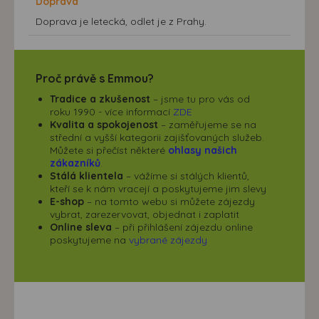
Doprava
Doprava je letecká, odlet je z Prahy.
Proč právě s Emmou?
Tradice a zkušenost
– jsme tu pro vás od
roku 1990 - více informací
ZDE
Kvalita a spokojenost
– zaměřujeme se na
střední a vyšší kategorii zajišťovaných služeb.
Můžete si přečíst některé
ohlasy našich
zákazníků
.
Stálá klientela
– vážíme si stálých klientů,
kteří se k nám vracejí a poskytujeme jim slevy
E-shop
– na tomto webu si můžete zájezdy
vybrat, zarezervovat, objednat i zaplatit
Online sleva
– při přihlášení zájezdu online
poskytujeme na
vybrané zájezdy