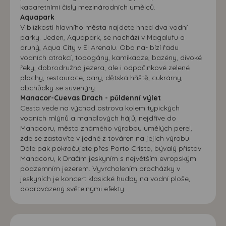
kabaretními čísly mezinárodních umělců.
Aquapark
V blízkosti hlavního města najdete hned dva vodní
parky. Jeden, Aquapark, se nachází v Magalufu a
druhý, Aqua City v El Arenalu. Oba na- bízí řadu
vodních atrakcí, tobogány, kamikadze, bazény, divoké
řeky, dobrodružná jezera, ale i odpočinkové zelené
plochy, restaurace, bary, dětská hřiště, cukrárny,
obchůdky se suvenýry.
Manacor-Cuevas Drach - půldenní výlet
Cesta vede na východ ostrova kolem typických
vodních mlýnů a mandlových hájů, nejdříve do
Manacoru, města známého výrobou umělých perel,
zde se zastavíte v jedné z továren na jejich výrobu.
Dále pak pokračujete přes Porto Cristo, bývalý přístav
Manacoru, k Dračím jeskyním s největším evropským
podzemním jezerem. Vyvrcholením procházky v
jeskyních je koncert klasické hudby na vodní ploše,
doprovázený světelnými efekty.