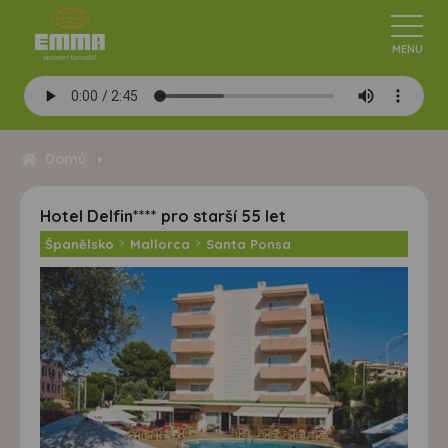
Domů
Hotel Delfin**** pro starší 55 let
Španělsko
>
Mallorca
>
Santa Ponsa