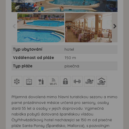
Hotel Delfin**** pro starší
Hotel Delfin**** pro starší
Hotel Del
Typ ubytování
hotel
55 let - hotel Delfin Mar,
55 let - hotel Delfin Mar,
55 let - 
Santa Ponsa, Mallorca
Santa Ponsa, Mallorca
Santa P
Vzdálenost od pláže
150 m
Typ pláže
písečná
Příjemná dovolená mimo hlavní turistickou sezonu a mimo
parné prázdninové měsíce určená pro seniory, osoby
starší 55 let a osoby v jejich doprovodu. Výjimečná
nabídka pobytů dotovaná španělskou vládou.
Čtyřhhvězdičkový hotel nacházející se 150 m od písečné
pláže Santa Ponsy (Španělsko, Mallorca), s pozvolným