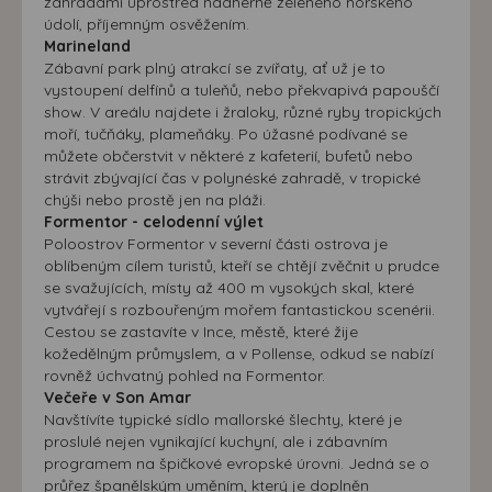
zahradami uprostřed nádherně zeleného horského
údolí, příjemným osvěžením.
Marineland
Zábavní park plný atrakcí se zvířaty, ať už je to
vystoupení delfínů a tuleňů, nebo překvapivá papouščí
show. V areálu najdete i žraloky, různé ryby tropických
moří, tučňáky, plameňáky. Po úžasné podívané se
můžete občerstvit v některé z kafeterií, bufetů nebo
strávit zbývající čas v polynéské zahradě, v tropické
chýši nebo prostě jen na pláži.
Formentor - celodenní výlet
Poloostrov Formentor v severní části ostrova je
oblíbeným cílem turistů, kteří se chtějí zvěčnit u prudce
se svažujících, místy až 400 m vysokých skal, které
vytvářejí s rozbouřeným mořem fantastickou scenérii.
Cestou se zastavíte v Ince, městě, které žije
kožedělným průmyslem, a v Pollense, odkud se nabízí
rovněž úchvatný pohled na Formentor.
Večeře v Son Amar
Navštívíte typické sídlo mallorské šlechty, které je
proslulé nejen vynikající kuchyní, ale i zábavním
programem na špičkové evropské úrovni. Jedná se o
průřez španělským uměním, který je doplněn