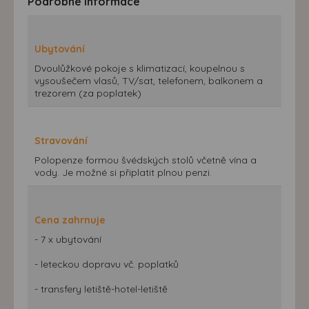
Podrobné informace
Ubytování
Dvoulůžkové pokoje s klimatizací, koupelnou s
vysoušečem vlasů, TV/sat, telefonem, balkonem a
trezorem (za poplatek)
Stravování
Polopenze formou švédských stolů včetně vína a
vody. Je možné si připlatit plnou penzi.
Cena zahrnuje
- 7 x ubytování
- leteckou dopravu vč. poplatků
- transfery letiště-hotel-letiště