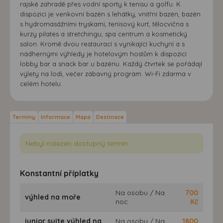
rajské zahradě přes vodní sporty k tenisu a golfu. K
dispozici je venkovní bazén s lehátky, vnitřní bazén, bazén
s hydromasážními tryskami, tenisový kurt, tělocvična s
kurzy pilates a stretchingu, spa centrum a kosmetický
salon. Kromě dvou restaurací s vynikající kuchyní a s
nádhernými výhledy je hotelovým hostům k dispozici
lobby bar a snack bar u bazénu. Každý čtvrtek se pořádají
výlety na lodi, večer zábavný program. Wi-Fi zdarma v
celém hotelu.
Termíny
Informace
Mapa
Destinace
Nebyl nalezen dostupný termín.
Konstantní příplatky
Na osobu / Na
700
výhled na moře
noc
Kč
junior suite výhled na
Na osobu / Na
1800