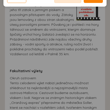
možnost analýzy výkonu a optimalizace našeho webu.
neodpovídající Vaším potřebám, méně užitečné nabídce či
zobrazování relevantní reklamy nebo obsahu jak na
pobřeží Mallorky, vyhledávané pro krásu
doporučení.
jeho tří zátok s jemným pískem a
našem webu, tak na webech třetích stran. Díky tomu
pozvolným přístupem do vody. Zátoky
máme možnost vytvářet profily založené na Vašich
jsou lemovány z obou stran skalnatými
zájmech. Na základě těchto informací není zpravidla
útesy porostlými piniemi. Půvabný je i pohled i na hory
možná bezprostřední identifikace uživatele. Bez vyjádření
táhnoucí se směrem do vnitrozemí, kterým dominuje
souhlasu, nedojde k zobrazování obsahu a reklam
špičatý vrchol hory Galatzó zvedající se na horizontu.
Prázdninoví návštěvníci zde najdou všechny druhy
přizpůsobených Vašim zájmům.
zábavy - vodní sporty a atrakce, rušný noční život i
poklidné procházky do vnitrozemí nebo podél pobřeží.
Vzdálenost od letiště v Palmě 35 km.
Fakultativní výlety
Okruh ostrovem
Tento celodenní výlet nabízí jedinečnou možnost
shlédnout ta nejkrásnější a nejzajímavější místa
ostrova Mallorca. Cestovat budeme autobusem,
vlakem i lodí. Nejprve se známým historickým vlakem
,,Oranžový expres” přepravíme do městečka Soller,
které se nachází v rozlehlém údolí, tvořeném horským