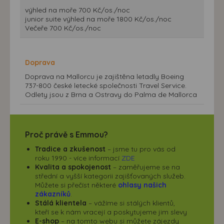
výhled na moře 700 Kč/os./noc
junior suite výhled na moře 1800 Kč/os./noc
Večeře 700 Kč/os./noc
Doprava
Doprava na Mallorcu je zajištěna letadly Boeing
737-800 české letecké společnosti Travel Service.
Odlety jsou z Brna a Ostravy do Palma de Mallorca
Proč právě s Emmou?
Tradice a zkušenost
– jsme tu pro vás od
roku 1990 - více informací
ZDE
Kvalita a spokojenost
– zaměřujeme se na
střední a vyšší kategorii zajišťovaných služeb.
Můžete si přečíst některé
ohlasy našich
zákazníků
.
Stálá klientela
– vážíme si stálých klientů,
kteří se k nám vracejí a poskytujeme jim slevy
E-shop
– na tomto webu si můžete zájezdy