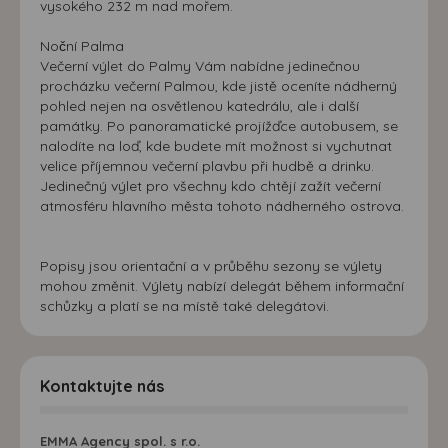
vysokého 232 m nad mořem.
Noční Palma
Večerní výlet do Palmy Vám nabídne jedinečnou
procházku večerní Palmou, kde jistě oceníte nádherný
pohled nejen na osvětlenou katedrálu, ale i další
památky. Po panoramatické projížďce autobusem, se
nalodíte na loď, kde budete mít možnost si vychutnat
velice příjemnou večerní plavbu při hudbě a drinku.
Jedinečný výlet pro všechny kdo chtějí zažít večerní
atmosféru hlavního města tohoto nádherného ostrova.
Popisy jsou orientační a v průběhu sezony se výlety
mohou změnit. Výlety nabízí delegát během informační
schůzky a platí se na místě také delegátovi.
Kontaktujte nás
EMMA Agency spol. s r.o.