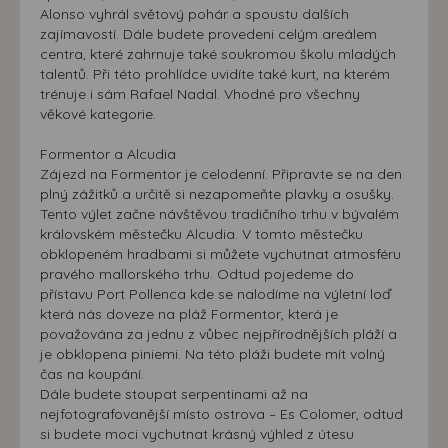
Alonso vyhrál světový pohár a spoustu dalších
zajímavostí. Dále budete provedeni celým areálem
centra, které zahrnuje také soukromou školu mladých
talentů. Při této prohlídce uvidíte také kurt, na kterém
trénuje i sám Rafael Nadal. Vhodné pro všechny
věkové kategorie.
Formentor a Alcudia
Zájezd na Formentor je celodenní. Připravte se na den
plný zážitků a určitě si nezapomeňte plavky a osušky.
Tento výlet začne návštěvou tradičního trhu v bývalém
královském městečku Alcudia. V tomto městečku
obklopeném hradbami si můžete vychutnat atmosféru
pravého mallorského trhu. Odtud pojedeme do
přístavu Port Pollenca kde se nalodíme na výletní loď
která nás doveze na pláž Formentor, která je
považována za jednu z vůbec nejpřírodnějších pláží a
je obklopena piniemi. Na této pláži budete mít volný
čas na koupání.
Dále budete stoupat serpentinami až na
nejfotografovanější místo ostrova – Es Colomer, odtud
si budete moci vychutnat krásný výhled z útesu