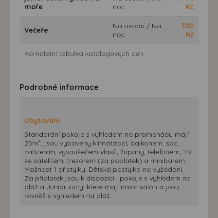
moře
noc
Kč
Na osobu / Na
700
Večeře
noc
Kč
Kompletní tabulka katalogových cen
Podrobné informace
Ubytování
Standardní pokoje s výhledem na promenádu mají
25m², jsou vybaveny klimatizací, balkonem, soc.
zařízením, vysoušečem vlasů, župany, telefonem, TV
se satelitem, trezorem (za poplatek) a minibarem.
Možnost 1 přistýlky. Dětská postýlka na vyžádání.
Za příplatek jsou k dispozici i pokoje s výhledem na
pláž a Junior suity, které mají navíc salón a jsou
rovněž s výhledem na pláž.