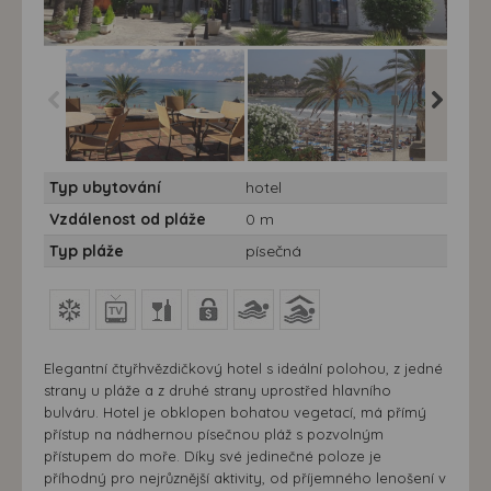
Hotel Hesperia
Hotel Hesperia
Hotel He
Typ ubytování
hotel
Villamil**** - 7 nocí -
Villamil**** - 7 nocí - pláž
Villamil**
terasa
Vzdálenost od pláže
0 m
Typ pláže
písečná
Elegantní čtyřhvězdičkový hotel s ideální polohou, z jedné
strany u pláže a z druhé strany uprostřed hlavního
bulváru. Hotel je obklopen bohatou vegetací, má přímý
přístup na nádhernou písečnou pláž s pozvolným
přístupem do moře. Díky své jedinečné poloze je
příhodný pro nejrůznější aktivity, od příjemného lenošení v