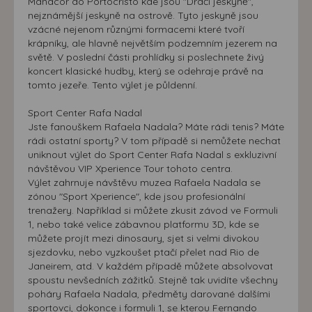
Manacor do Portocristo kde jsou "Dračí jeskyně",
nejznámější jeskyně na ostrově. Tyto jeskyně jsou
vzácné nejenom různými formacemi které tvoří
krápníky, ale hlavně největším podzemním jezerem na
světě. V poslední části prohlídky si poslechnete živý
koncert klasické hudby, který se odehraje právě na
tomto jezeře. Tento výlet je půldenní.
Sport Center Rafa Nadal
Jste fanouškem Rafaela Nadala? Máte rádi tenis? Máte
rádi ostatní sporty? V tom případě si nemůžete nechat
uniknout výlet do Sport Center Rafa Nadal s exkluzivní
návštěvou VIP Xperience Tour tohoto centra.
Výlet zahrnuje návštěvu muzea Rafaela Nadala se
zónou "Sport Xperience", kde jsou profesionální
trenažery. Například si můžete zkusit závod ve Formuli
1, nebo také velice zábavnou platformu 3D, kde se
můžete projít mezi dinosaury, sjet si velmi divokou
sjezdovku, nebo vyzkoušet ptačí přelet nad Rio de
Janeirem, atd. V každém případě můžete absolvovat
spoustu nevšedních zážitků. Stejně tak uvidíte všechny
poháry Rafaela Nadala, předměty darované dalšími
sportovci, dokonce i formuli 1, se kterou Fernando