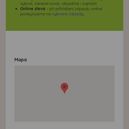
vybrat, zarezervovat, objednat i zaplatit
Online sleva
– při přihlášení zájezdu online
poskytujeme na
vybrané zájezdy
Mapa