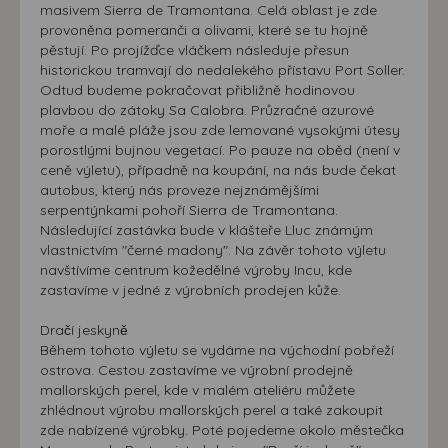
masivem Sierra de Tramontana. Celá oblast je zde
provoněna pomeranči a olivami, které se tu hojně
pěstují. Po projížďce vláčkem následuje přesun
historickou tramvají do nedalekého přístavu Port Soller.
Odtud budeme pokračovat přibližně hodinovou
plavbou do zátoky Sa Calobra. Průzračné azurové
moře a malé pláže jsou zde lemované vysokými útesy
porostlými bujnou vegetací. Po pauze na oběd (není v
ceně výletu), případně na koupání, na nás bude čekat
autobus, který nás proveze nejznámějšími
serpentýnkami pohoří Sierra de Tramontana.
Následující zastávka bude v klášteře Lluc známým
vlastnictvím "černé madony". Na závěr tohoto výletu
navštívíme centrum kožedělné výroby Incu, kde
zastavíme v jedné z výrobních prodejen kůže.
Dračí jeskyně
Během tohoto výletu se vydáme na východní pobřeží
ostrova. Cestou zastavíme ve výrobní prodejně
mallorských perel, kde v malém ateliéru můžete
zhlédnout výrobu mallorských perel a také zakoupit
zde nabízené výrobky. Poté pojedeme okolo městečka