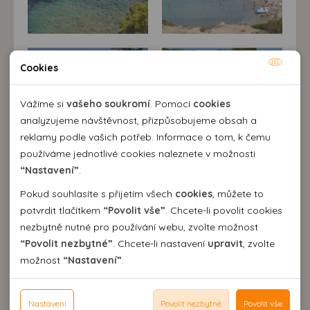
Cookies
Nutné cookies
Nutné cookies pomáhají, aby byla webová stránka
Vážíme si
vašeho soukromí
. Pomocí
cookies
použitelná tak, že umožní základní funkce jako navigace
analyzujeme návštěvnost, přizpůsobujeme obsah a
stránky a přístup k zabezpečeným sekcím webové stránky.
reklamy podle vašich potřeb. Informace o tom, k čemu
Webová stránka nemůže správně fungovat bez těchto
používáme jednotlivé cookies naleznete v možnosti
cookies.
“Nastavení”
.
Pokud souhlasíte s přijetím všech
cookies
, můžete to
Analytické cookies
potvrdit tlačítkem
“Povolit vše”
. Chcete-li povolit cookies
nezbytně nutné pro používání webu, zvolte možnost
Pomocí analytických cookies můžeme měřit návštěvnost
“Povolit nezbytné”
. Chcete-li nastavení
upravit
, zvolte
našeho webu, zdroje návštěv, výkon reklam a také jejich
Personální cookies
možnost
“Nastavení”
.
dosah. Takto získaná data zpracováváme anonymně bez
Personalizační soubory cookies nám umožňují přizpůsobit
vazby na konkrétního uživatele našeho webu. Bez vašeho
prohlížení webu dle vašich zájmů a preferencí. Bez
Reklamní cookies
Popis destinace
souhlasu s používáním analytických cookies, ztrácíme
souhlasu může dojít mj. k zobrazování informací
Nastavení
Povolit nezbytné
Povolit vše
Reklamní cookies používáme my nebo třetí strana k
Paguera je příjemné středisko na JZ