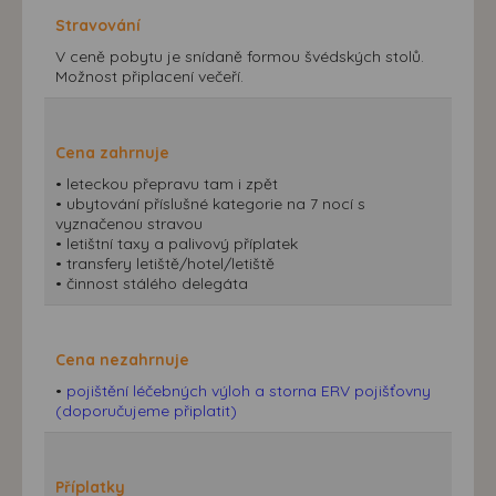
Stravování
V ceně pobytu je snídaně formou švédských stolů.
Možnost připlacení večeří.
Cena zahrnuje
• leteckou přepravu tam i zpět
• ubytování příslušné kategorie na 7 nocí s
vyznačenou stravou
• letištní taxy a palivový příplatek
• transfery letiště/hotel/letiště
• činnost stálého delegáta
Cena nezahrnuje
•
pojištění léčebných výloh a storna ERV pojišťovny
(doporučujeme připlatit)
Příplatky