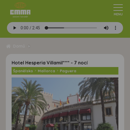
Domů
Hotel Hesperia Villamil**** - 7 nocí
Španělsko
>
Mallorca
>
Paguera