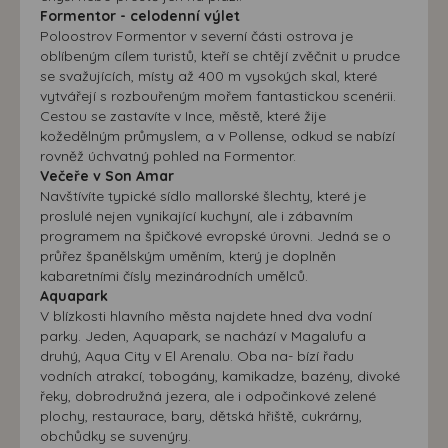
Formentor - celodenní výlet
Poloostrov Formentor v severní části ostrova je
oblíbeným cílem turistů, kteří se chtějí zvěčnit u prudce
se svažujících, místy až 400 m vysokých skal, které
vytvářejí s rozbouřeným mořem fantastickou scenérii.
Cestou se zastavíte v Ince, městě, které žije
kožedělným průmyslem, a v Pollense, odkud se nabízí
rovněž úchvatný pohled na Formentor.
Večeře v Son Amar
Navštívíte typické sídlo mallorské šlechty, které je
proslulé nejen vynikající kuchyní, ale i zábavním
programem na špičkové evropské úrovni. Jedná se o
průřez španělským uměním, který je doplněn
kabaretními čísly mezinárodních umělců.
Aquapark
V blízkosti hlavního města najdete hned dva vodní
parky. Jeden, Aquapark, se nachází v Magalufu a
druhý, Aqua City v El Arenalu. Oba na- bízí řadu
vodních atrakcí, tobogány, kamikadze, bazény, divoké
řeky, dobrodružná jezera, ale i odpočinkové zelené
plochy, restaurace, bary, dětská hřiště, cukrárny,
obchůdky se suvenýry.