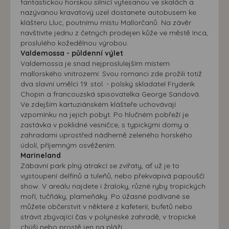
fantastickou horskou silnicí vytesanou ve skalách a
nazývanou kravatový uzel dostanete autobusem ke
klášteru Lluc, poutnímu místu Mallorčanů. Na závěr
navštívíte jednu z četných prodejen kůže ve městě Inca,
proslulého kožedělnou výrobou.
Valdemossa - půldenní výlet
Valdemossa je snad nejproslulejším místem
mallorského vnitrozemí. Svou romanci zde prožili totiž
dva slavní umělci 19. stol. - polský skladatel Fryderik
Chopin a francouzská spisovatelka George Sandová.
Ve zdejším kartuziánském klášteře uchovávají
vzpomínku na jejich pobyt. Po hlučném pobřeží je
zastávka v poklidné vesničce, s typickými domy a
zahradami uprostřed nádherně zeleného horského
údolí, příjemným osvěžením.
Marineland
Zábavní park plný atrakcí se zvířaty, ať už je to
vystoupení delfínů a tuleňů, nebo překvapivá papouščí
show. V areálu najdete i žraloky, různé ryby tropických
moří, tučňáky, plameňáky. Po úžasné podívané se
můžete občerstvit v některé z kafeterií, bufetů nebo
strávit zbývající čas v polynéské zahradě, v tropické
chýši nebo prostě jen na pláži.