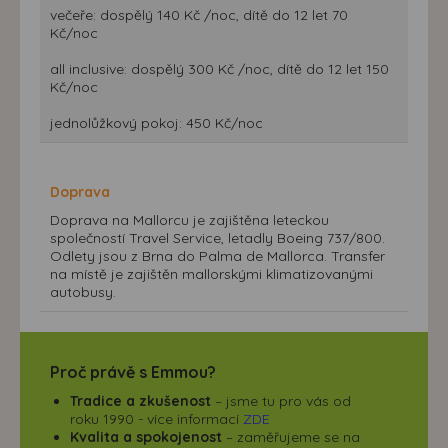
večeře: dospělý 140 Kč /noc, dítě do 12 let 70
Kč/noc
all inclusive: dospělý 300 Kč /noc, dítě do 12 let 150
Kč/noc
jednolůžkový pokoj: 450 Kč/noc
Doprava
Doprava na Mallorcu je zajištěna leteckou
společností Travel Service, letadly Boeing 737/800.
Odlety jsou z Brna do Palma de Mallorca. Transfer
na místě je zajištěn mallorskými klimatizovanými
autobusy.
Proč právě s Emmou?
Tradice a zkušenost
– jsme tu pro vás od
roku 1990 - více informací
ZDE
Kvalita a spokojenost
– zaměřujeme se na