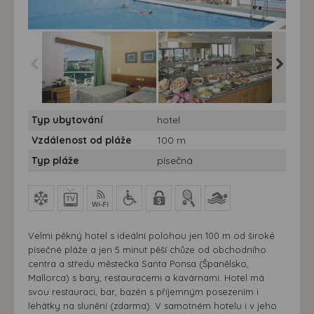
Hotel Playa Santa
Hotel Playa Santa
Hotel P
Typ ubytování
hotel
Ponsa*** 10/11 nocí -
Ponsa*** 10/11 nocí -
Ponsa***
Mallorca, Santa Ponsa -
Mallorca, Santa Ponsa -
Mallorca
Vzdálenost od pláže
100 m
hotel Playa Santa
hotel Playa Santa
pláž
Ponsa
Ponsa
Typ pláže
písečná
Velmi pěkný hotel s ideální polohou jen 100 m od široké
písečné pláže a jen 5 minut pěší chůze od obchodního
centra a středu městečka Santa Ponsa (Španělsko,
Mallorca) s bary, restauracemi a kavárnami. Hotel má
svou restauraci, bar, bazén s příjemným posezením i
lehátky na slunění (zdarma). V samotném hotelu i v jeho