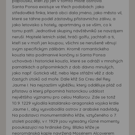
papoušků, kteří žijí jen v tomto místě ostrova.
máme možnost vytvářet profily založené na Vašich
Santa Ponsa existuje ve třech podobách: jako
zájmech. Na základě těchto informací není zpravidla
středověká finka, která obci dala jméno, jako město vil,
možná bezprostřední identifikace uživatele. Bez vyjádření
které se táhne podél zástavby přístavnícho zálivu, a
souhlasu, nedojde k zobrazování obsahu a reklam
jako letovisko s hotely, apartmány a se vším, co k
tomu patří. Jednotlivé skupiny návštěvníků se navzájem
přizpůsobených Vašim zájmům.
neruší. Majitelé letních sídel, hráči golfu, jachtaři a ti,
kteří se v moři jen koupou, všichni se nerušeně věnují
svým specifickým zálibám. Kromě romantického
kouzla této podmanivé končiny si Santa Ponsa
uchovává i historické kouzlo, které se odráží v mnohých
památkách a připomínkách z dob dávno minulých,
jako např. Gotická věž, nebo lépe střážní věž z dob
častých útoků od moře. Dále kříž Sa Creu del Rey
Jaume I. Na nejzazším výběžku, který odděluje pláž od
přístavu a který připomíná historickou událost
největšího významu pro celou Mallorcu. Zde se totiž
10.9. 1229 vylodila katalánsko-aragonská vojska krále
Jaume I., aby vysvobodila ostrov z arabské nadvlády.
Na podstavci monumentálního kříže, vztyčeného o 7.
století později, v r. 1929 jsou vytesány různé momenty
pooukazující na hrdinské činy. Blízko kříže je
neorománská kaple navržená Mosénem Alcoverem