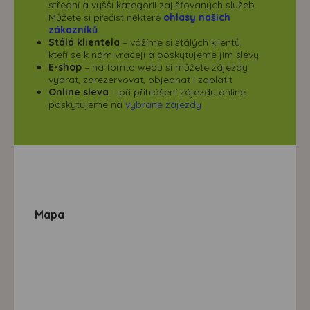
střední a vyšší kategorii zajišťovaných služeb.
Můžete si přečíst některé
ohlasy našich
zákazníků
.
Stálá klientela
– vážíme si stálých klientů,
kteří se k nám vracejí a poskytujeme jim slevy
E-shop
– na tomto webu si můžete zájezdy
vybrat, zarezervovat, objednat i zaplatit
Online sleva
– při přihlášení zájezdu online
poskytujeme na
vybrané zájezdy
Mapa