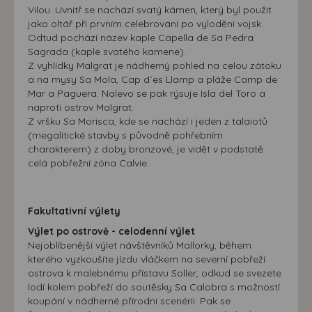
Vilou. Uvnitř se nachází svatý kámen, který byl použit
jako oltář při prvním celebrování po vylodění vojsk.
Odtud pochází název kaple Capella de Sa Pedra
Sagrada (kaple svatého kamene).
Z vyhlídky Malgrat je nádherný pohled na celou zátoku
a na mysy Sa Mola, Cap d´es Llamp a pláže Camp de
Mar a Paguera. Nalevo se pak rýsuje Isla del Toro a
naproti ostrov Malgrat.
Z vršku Sa Morisca, kde se nachází i jeden z talaiotů
(megalitické stavby s původně pohřebním
charakterem) z doby bronzové, je vidět v podstatě
celá pobřežní zóna Calvie.
Fakultativní výlety
Výlet po ostrově - celodenní výlet
Nejoblíbenější výlet návštěvníků Mallorky, během
kterého vyzkoušíte jízdu vláčkem na severní pobřeží
ostrova k malebnému přístavu Soller, odkud se svezete
lodí kolem pobřeží do soutěsky Sa Calobra s možností
koupání v nádherné přírodní scenérii. Pak se