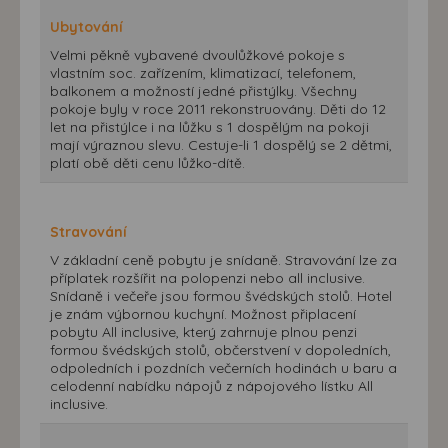
Ubytování
Velmi pěkně vybavené dvoulůžkové pokoje s
vlastním soc. zařízením, klimatizací, telefonem,
balkonem a možností jedné přistýlky. Všechny
pokoje byly v roce 2011 rekonstruovány. Děti do 12
let na přistýlce i na lůžku s 1 dospělým na pokoji
mají výraznou slevu. Cestuje-li 1 dospělý se 2 dětmi,
platí obě děti cenu lůžko-dítě.
Stravování
V základní ceně pobytu je snídaně. Stravování lze za
příplatek rozšířit na polopenzi nebo all inclusive.
Snídaně i večeře jsou formou švédských stolů. Hotel
je znám výbornou kuchyní. Možnost připlacení
pobytu All inclusive, který zahrnuje plnou penzi
formou švédských stolů, občerstvení v dopoledních,
odpoledních i pozdních večerních hodinách u baru a
celodenní nabídku nápojů z nápojového lístku All
inclusive.