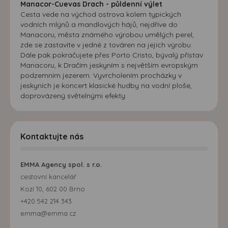
Manacor-Cuevas Drach - půldenní výlet
Cesta vede na východ ostrova kolem typických
vodních mlýnů a mandlových hájů, nejdříve do
Manacoru, města známého výrobou umělých perel,
zde se zastavíte v jedné z továren na jejich výrobu.
Dále pak pokračujete přes Porto Cristo, bývalý přístav
Manacoru, k Dračím jeskyním s největším evropským
podzemním jezerem. Vyvrcholením procházky v
jeskyních je koncert klasické hudby na vodní ploše,
doprovázený světelnými efekty.
Kontaktujte nás
EMMA Agency spol. s r.o.
cestovní kancelář
Kozí 10, 602 00 Brno
+420 542 214 343
emma@emma.cz