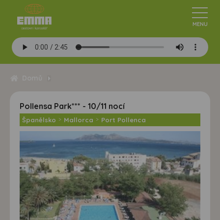
Domů
Pollensa Park*** - 10/11 nocí
Španělsko
>
Mallorca
>
Port Pollenca