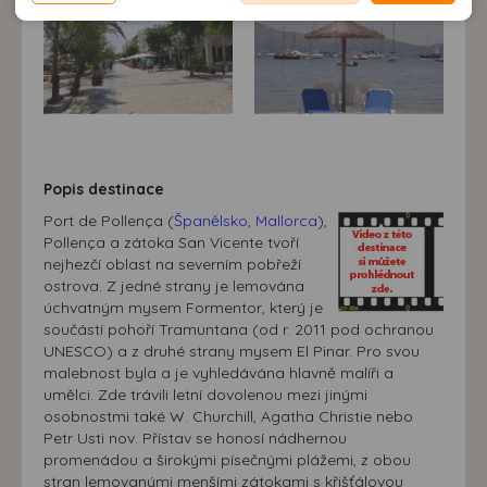
neodpovídající Vaším potřebám, méně užitečné nabídce či
zobrazování relevantní reklamy nebo obsahu jak na
doporučení.
našem webu, tak na webech třetích stran. Díky tomu
máme možnost vytvářet profily založené na Vašich
zájmech. Na základě těchto informací není zpravidla
možná bezprostřední identifikace uživatele. Bez vyjádření
souhlasu, nedojde k zobrazování obsahu a reklam
přizpůsobených Vašim zájmům.
Popis destinace
Port de Pollença (
Španělsko
,
Mallorca
),
Pollença a zátoka San Vicente tvoří
nejhezčí oblast na severním pobřeží
ostrova. Z jedné strany je lemována
úchvatným mysem Formentor, který je
součástí pohoří Tramuntana (od r. 2011 pod ochranou
UNESCO) a z druhé strany mysem El Pinar. Pro svou
malebnost byla a je vyhledávána hlavně malíři a
umělci. Zde trávili letní dovolenou mezi jinými
osobnostmi také W. Churchill, Agatha Christie nebo
Petr Usti nov. Přístav se honosí nádhernou
promenádou a širokými písečnými plážemi, z obou
stran lemovanými menšími zátokami s křišťálovou