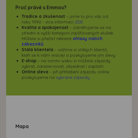
Proč právě s Emmou?
Tradice a zkušenost
– jsme tu pro vás od
roku 1990 - více informací
ZDE
Kvalita a spokojenost
– zaměřujeme se na
střední a vyšší kategorii zajišťovaných služeb.
Můžete si přečíst některé
ohlasy našich
zákazníků
.
Stálá klientela
– vážíme si stálých klientů,
kteří se k nám vracejí a poskytujeme jim slevy
E-shop
– na tomto webu si můžete zájezdy
vybrat, zarezervovat, objednat i zaplatit
Online sleva
– při přihlášení zájezdu online
poskytujeme na
vybrané zájezdy
Mapa