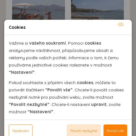
Cookies
Nutné cookies
Nutné cookies pomáhají, aby byla webová stránka
Vážíme si
vašeho soukromí
. Pomocí
cookies
použitelná tak, že umožní základní funkce jako navigace
analyzujeme návštěvnost, přizpůsobujeme obsah a
stránky a přístup k zabezpečeným sekcím webové stránky.
reklamy podle vašich potřeb. Informace o tom, k čemu
Webová stránka nemůže správně fungovat bez těchto
používáme jednotlivé cookies naleznete v možnosti
cookies.
“Nastavení”
.
Pokud souhlasíte s přijetím všech
cookies
, můžete to
Analytické cookies
potvrdit tlačítkem
“Povolit vše”
. Chcete-li povolit cookies
nezbytně nutné pro používání webu, zvolte možnost
Pomocí analytických cookies můžeme měřit návštěvnost
“Povolit nezbytné”
. Chcete-li nastavení
upravit
, zvolte
našeho webu, zdroje návštěv, výkon reklam a také jejich
Personální cookies
možnost
“Nastavení”
.
dosah. Takto získaná data zpracováváme anonymně bez
Personalizační soubory cookies nám umožňují přizpůsobit
vazby na konkrétního uživatele našeho webu. Bez vašeho
prohlížení webu dle vašich zájmů a preferencí. Bez
Reklamní cookies
souhlasu s používáním analytických cookies, ztrácíme
souhlasu může dojít mj. k zobrazování informací
Nastavení
Povolit nezbytné
Povolit vše
Reklamní cookies používáme my nebo třetí strana k
možnost analýzy výkonu a optimalizace našeho webu.