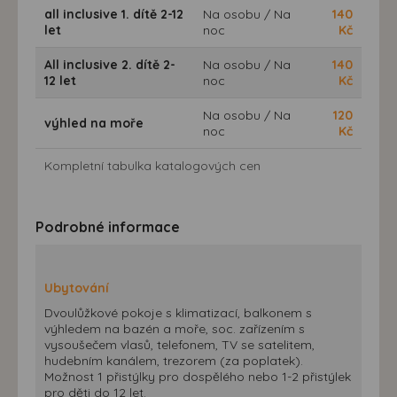
all inclusive 1. dítě 2-12
Na osobu / Na
140
let
noc
Kč
All inclusive 2. dítě 2-
Na osobu / Na
140
12 let
noc
Kč
Na osobu / Na
120
výhled na moře
noc
Kč
Kompletní tabulka katalogových cen
Podrobné informace
Ubytování
Dvoulůžkové pokoje s klimatizací, balkonem s
výhledem na bazén a moře, soc. zařízením s
vysoušečem vlasů, telefonem, TV se satelitem,
hudebním kanálem, trezorem (za poplatek).
Možnost 1 přistýlky pro dospělého nebo 1-2 přistýlek
pro děti do 12 let.