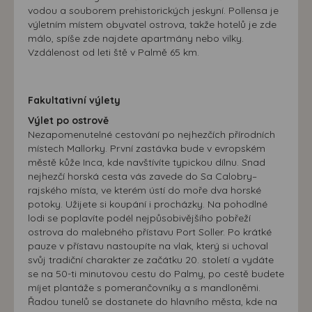
vodou a souborem prehistorických jeskyní. Pollensa je
výletním místem obyvatel ostrova, takže hotelů je zde
málo, spíše zde najdete apartmány nebo vilky.
Vzdálenost od leti ště v Palmě 65 km.
Fakultativní výlety
Výlet po ostrově
Nezapomenutelné cestování po nejhezčích přírodních
místech Mallorky. První zastávka bude v evropském
městě kůže Inca, kde navštívíte typickou dílnu. Snad
nejhezčí horská cesta vás zavede do Sa Calobry–
rajského místa, ve kterém ústí do moře dva horské
potoky. Užijete si koupání i procházky. Na pohodlné
lodi se poplavíte podél nejpůsobivějšího pobřeží
ostrova do malebného přístavu Port Soller. Po krátké
pauze v přístavu nastoupíte na vlak, který si uchoval
svůj tradiční charakter ze začátku 20. století a vydáte
se na 50-ti minutovou cestu do Palmy, po cestě budete
míjet plantáže s pomerančovníky a s mandloněmi.
Řadou tunelů se dostanete do hlavního města, kde na