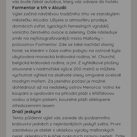
vás bude čekat autobus, který vás odveze do hotelu.
Formentor a trh v Alcudii
Výlet začíná návštěvou tradičního trhu ve starobylém
městečku Alcudia. Užijete si atmosféru prodeje
domácích zvířat, typických řemeslných výrobků,
vonícího čerstvého ovoce a zeleniny. Dále následuje
směr na nejfotografovanější místo Mallorky –
poloostrov Formentor. Zde se také nachází slavný
hotel, ve kterém v čase svého pobytu na ostrově byla
ubytována monacká královská rodina, W. Churchil,
belgická královská rodina, a jiní. Z vyhlídkové plošiny
situované v nadmořské výšce 200 metrů si můžete
vychutnat výhled na skalnaté útesy omývané ocelově
modrým mořem. Za jasného počasí je možné
dohlédnout až na nedaleký ostrov Menorca. Volno ke
koupání a opalování na přírodní pláži s křišťálovou
vodou a bílým pískem, kouzelné pláži obklopené
středozemním lesem.
Dračí jeskyně
Tento půldenní výlet vás zavede do podzemního
království jedněch z nejkrásnějších jeskyň světa. První
zastávkou je ateliér s ukázkou výroby mallorských
perel, skleněných kuliček pokrytých pravou perletí . Dále