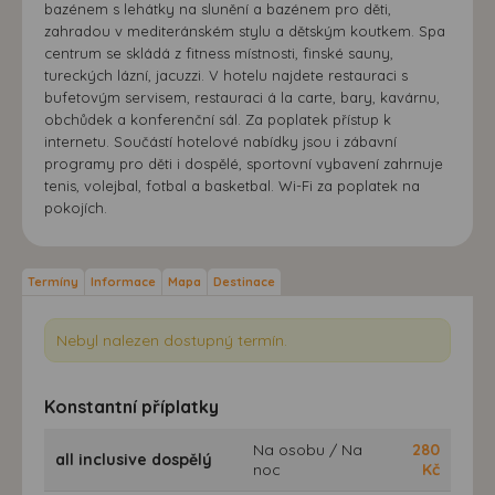
bazénem s lehátky na slunění a bazénem pro děti,
zahradou v mediteránském stylu a dětským koutkem. Spa
centrum se skládá z fitness místnosti, finské sauny,
tureckých lázní, jacuzzi. V hotelu najdete restauraci s
bufetovým servisem, restauraci á la carte, bary, kavárnu,
obchůdek a konferenční sál. Za poplatek přístup k
internetu. Součástí hotelové nabídky jsou i zábavní
programy pro děti i dospělé, sportovní vybavení zahrnuje
tenis, volejbal, fotbal a basketbal. Wi-Fi za poplatek na
pokojích.
Termíny
Informace
Mapa
Destinace
Nebyl nalezen dostupný termín.
Konstantní příplatky
Na osobu / Na
280
all inclusive dospělý
noc
Kč