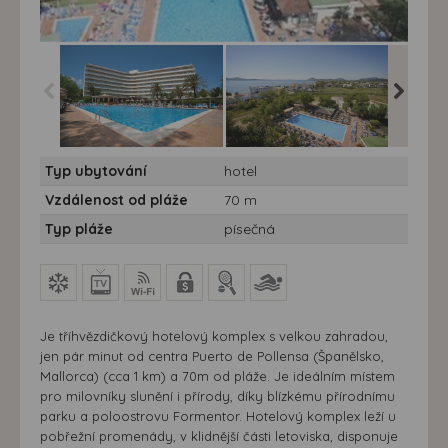
Pollensa Park*** - 10/11
Pollensa Park*** - 10/11
Pollensa 
Typ ubytování
hotel
nocí
nocí
nocí
Vzdálenost od pláže
70 m
Typ pláže
písečná
Je tříhvězdičkový hotelový komplex s velkou zahradou,
jen pár minut od centra Puerto de Pollensa (Španělsko,
Mallorca) (cca 1 km) a 70m od pláže. Je ideálním místem
pro milovníky slunění i přírody, díky blízkému přírodnímu
parku a poloostrovu Formentor. Hotelový komplex leží u
pobřežní promenády, v klidnější části letoviska, disponuje