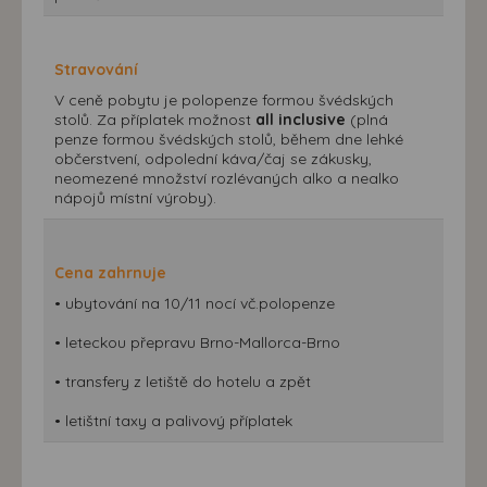
Stravování
V ceně pobytu je polopenze formou švédských
stolů. Za příplatek možnost
all inclusive
(plná
penze formou švédských stolů, během dne lehké
občerstvení, odpolední káva/čaj se zákusky,
neomezené množství rozlévaných alko a nealko
nápojů místní výroby).
Cena zahrnuje
• ubytování na 10/11 nocí vč.polopenze
• leteckou přepravu Brno-Mallorca-Brno
• transfery z letiště do hotelu a zpět
• letištní taxy a palivový příplatek