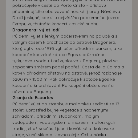
pokračujete v cestě do Porto Cristo – přístavu
připomínajícího obdivované norské fj ordy. Návštěva
Dračí jeskyně, kde si u největšího podzemního jezera
Evropy vychutnáte koncert klasické hudby.
Dragonera- výlet lodí
Půldenní výlet s lehkým občerstvením na palubě a s
volným časem k procházce po ostrově Dragonera,
který byl v roce 1995 vyhlášen přírodním parkem, a ke
koupání v kouzelné zátoce Egos s průzračnou
tyrkysovou vodou. Loď vyplouvá z Paguery, plaví se
západním směrem podél pobřeží Costa de la Calma a
kotví v přírodním přístavu na ostrově, jehož rozloha je
3200 m × 1500 m. Pak pokračuje k zátoce Egos ke
koupání a šnorchlování. Po koupání občerstvení a
návrat do Paguery.
Granja de Esporles
Půldenní výlet do starobylé mallorské usedlosti ze 17.
století uprostřed bujné vegetace s nádhernými
zahradami, přírodními studánkami, malým
vodopádem, vodotryskem a muzeem mallorských
tradic, jehož součástí jsou i kovářské a tkalcovské
stroje, vinný sklep a lisovna oleje. Ochutnávka