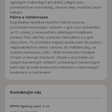
typických mallorských produktů, jakými jsou
pomerančové marmelády, olivové oleje, možnost jejich
nákupu.
Palma a Valldemossa
Dopoledne návštěva hlavního města ostrova,
procházka historickým centrem s goti ckou katedrálou
ze 13. století, s renesančními městskými hradbami,
parkem Parc del Mar, palácem Almudeina a s goti
ckou čtvrtí . Po prohlídce odjezd autobusem do jedné z
nejpůvabnějších vesnic ostrova, do Valldemossy, se
známou kartouzou, kde r. 1838 strávili zimu Frederik
Chopin a George Sandová. Užijete si procházku po
úzkých kamenných uličkách ozdobených keramickými
květi náči se stále kvetoucími květinami a lemovaných
kavárnami a cukrárnami.
Kontaktujte nás
EMMA Agency spol. s r.o.
cestovní kancelář