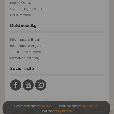
Letiště Ostrava
GO Parking letiště Praha
Další Partneři
Další nabídky
Informace o Brazílii
Informace o Argentině
Turistika na Moravě
Poznávací zájezdy
Sociální sítě
Rezervační systém
is>tour
Redakční systém
is>content
Realizace
MagicWare