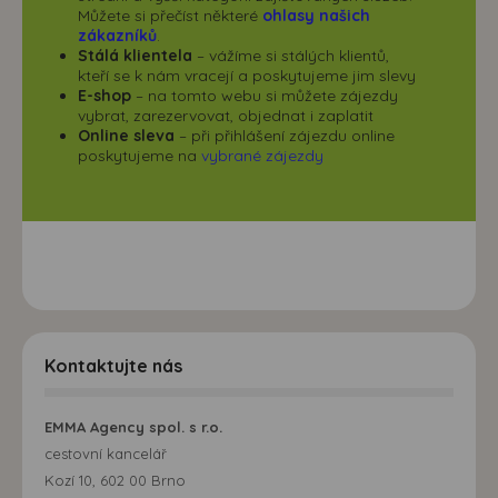
Můžete si přečíst některé
ohlasy našich
zákazníků
.
Stálá klientela
– vážíme si stálých klientů,
kteří se k nám vracejí a poskytujeme jim slevy
E-shop
– na tomto webu si můžete zájezdy
vybrat, zarezervovat, objednat i zaplatit
Online sleva
– při přihlášení zájezdu online
poskytujeme na
vybrané zájezdy
Kontaktujte nás
EMMA Agency spol. s r.o.
cestovní kancelář
Kozí 10, 602 00 Brno