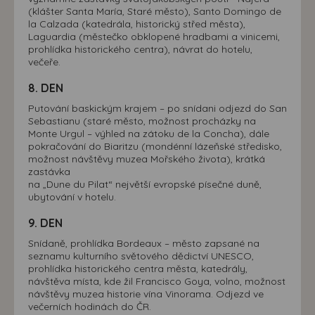
(klášter Santa María, Staré město), Santo Domingo de
la Calzada (katedrála, historický střed města),
Laguardia (městečko obklopené hradbami a vinicemi,
prohlídka historického centra), návrat do hotelu,
večeře.
8. DEN
Putování baskickým krajem – po snídani odjezd do San
Sebastianu (staré město, možnost procházky na
Monte Urgul – výhled na zátoku de la Concha), dále
pokračování do Biaritzu (mondénní lázeňské středisko,
možnost návštěvy muzea Mořského života), krátká
zastávka
na „Dune du Pilat“ největší evropské písečné duně,
ubytování v hotelu.
9. DEN
Snídaně, prohlídka Bordeaux – město zapsané na
seznamu kulturního světového dědictví UNESCO,
prohlídka historického centra města, katedrály,
návštěva místa, kde žil Francisco Goya, volno, možnost
návštěvy muzea historie vína Vinorama. Odjezd ve
večerních hodinách do ČR.