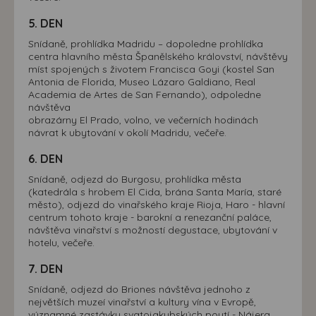
5. DEN
Snídaně, prohlídka Madridu – dopoledne prohlídka
centra hlavního města Španělského království, návštěvy
míst spojených s životem Francisca Goyi (kostel San
Antonia de Florida, Museo Lázaro Galdiano, Real
Academia de Artes de San Fernando), odpoledne
návštěva
obrazárny El Prado, volno, ve večerních hodinách
návrat k ubytování v okolí Madridu, večeře.
6. DEN
Snídaně, odjezd do Burgosu, prohlídka města
(katedrála s hrobem El Cida, brána Santa María, staré
město), odjezd do vinařského kraje Rioja, Haro - hlavní
centrum tohoto kraje - barokní a renezanční paláce,
návštěva vinařství s možností degustace, ubytování v
hotelu, večeře.
7. DEN
Snídaně, odjezd do Briones návštěva jednoho z
největších muzeí vinařství a kultury vína v Evropě,
významné zastávky svatojakubských poutí - Nájera