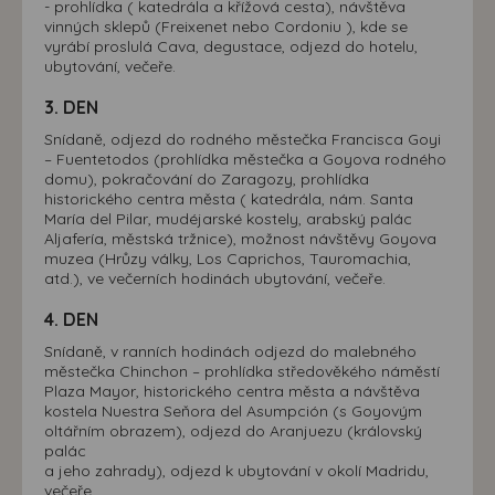
- prohlídka ( katedrála a křížová cesta), návštěva
vinných sklepů (Freixenet nebo Cordoniu ), kde se
vyrábí proslulá Cava, degustace, odjezd do hotelu,
ubytování, večeře.
3. DEN
Snídaně, odjezd do rodného městečka Francisca Goyi
– Fuentetodos (prohlídka městečka a Goyova rodného
domu), pokračování do Zaragozy, prohlídka
historického centra města ( katedrála, nám. Santa
María del Pilar, mudéjarské kostely, arabský palác
Aljafería, městská tržnice), možnost návštěvy Goyova
muzea (Hrůzy války, Los Caprichos, Tauromachia,
atd.), ve večerních hodinách ubytování, večeře.
4. DEN
Snídaně, v ranních hodinách odjezd do malebného
městečka Chinchon – prohlídka středověkého náměstí
Plaza Mayor, historického centra města a návštěva
kostela Nuestra Seňora del Asumpción (s Goyovým
oltářním obrazem), odjezd do Aranjuezu (královský
palác
a jeho zahrady), odjezd k ubytování v okolí Madridu,
večeře.