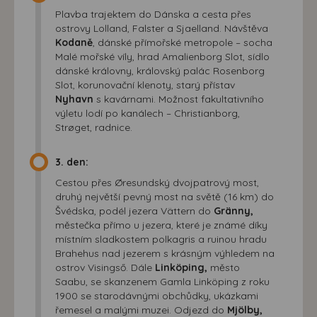
Plavba trajektem do Dánska a cesta přes
ostrovy Lolland, Falster a Sjaelland. Návštěva
Kodaně
, dánské přímořské metropole – socha
Malé mořské víly, hrad Amalienborg Slot, sídlo
dánské královny, královský palác Rosenborg
Slot, korunovační klenoty, starý přístav
Nyhavn
s kavárnami. Možnost fakultativního
výletu lodí po kanálech – Christianborg,
Strøget, radnice.
3. den:
Cestou přes Øresundský dvojpatrový most,
druhý největší pevný most na světě (16 km) do
Švédska, podél jezera Vättern do
Gränny,
městečka přímo u jezera, které je známé díky
místním sladkostem polkagris a ruinou hradu
Brahehus nad jezerem s krásným výhledem na
ostrov Visingső. Dále
Linköping,
město
Saabu, se skanzenem Gamla Linköping z roku
1900 se starodávnými obchůdky, ukázkami
řemesel a malými muzei. Odjezd do
Mjölby,