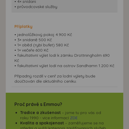
• 4× snídani
• průvodcovské služby
Příplatky
• jednolůžkový pokoj 4.900 Kč
• 3× snídaně 500 Kč
• 1× oběd (rybí bufet) 580 Kč
• 1× večeře 600 Kč
• fakultativní výlet lodí k zámku Drottningholm 690
Kč
• fakultativní výlet lodí na ostrov Sandhamn 1.200 Kč
Případný rozdíl v cenř za lodní výlety bude
doúčtován dle aktuálního ceníku.
Proč právě s Emmou?
Tradice a zkušenost
– jsme tu pro vás od
roku 1990 - více informací
ZDE
Kvalita a spokojenost
– zaměřujeme se na
střední a vyšší kategorii zajišťovaných služeb.