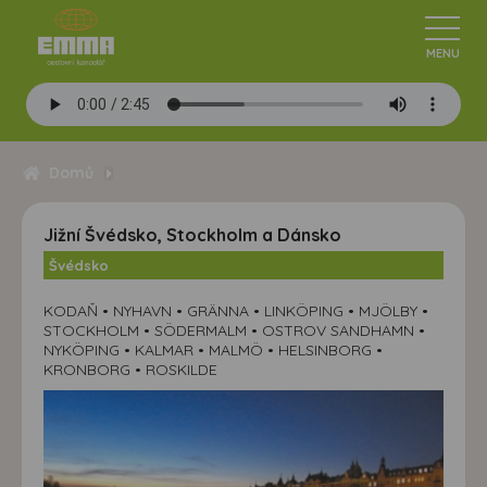
Domů
Jižní Švédsko, Stockholm a Dánsko
Švédsko
KODAŇ • NYHAVN • GRÄNNA • LINKÖPING • MJÖLBY •
STOCKHOLM • SÖDERMALM • OSTROV SANDHAMN •
NYKÖPING • KALMAR • MALMÖ • HELSINBORG •
KRONBORG • ROSKILDE