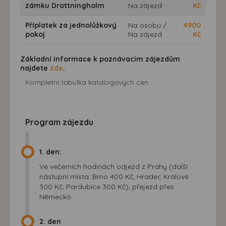
zámku Drottningholm
Na zájezd
Kč
Příplatek za jednolůžkový
Na osobu /
4900
pokoj
Na zájezd
Kč
Základní informace k poznávacím zájezdům
najdete
zde
.
Kompletní tabulka katalogových cen
Program zájezdu
1. den:
Ve večerních hodinách odjezd z Prahy (další
nástupní místa: Brno 400 Kč, Hradec Králové
300 Kč, Pardubice 300 Kč), přejezd přes
Německo.
2. den