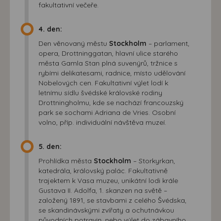
fakultativní večeře.
4. den:
Den věnovaný městu
Stockholm
– parlament,
opera, Drottninggatan, hlavní ulice starého
města Gamla Stan plná suvenýrů, tržnice s
rybími delikatesami, radnice, místo udělování
Nobelových cen. Fakultativní výlet lodí k
letnímu sídlu švédské královské rodiny
Drottningholmu, kde se nachází francouzský
park se sochami Adriana de Vries. Osobní
volno, příp. individuální návštěva muzeí.
5. den:
Prohlídka města
Stockholm
– Storkyrkan,
katedrála, královský palác. Fakultativně
trajektem k Vasa muzeu, unikátní lodi krále
Gustava II. Adolfa, 1. skanzen na světě –
založený 1891, se stavbami z celého Švédska,
se skandinávskými zvířaty a ochutnávkou
původních potravin, nebo výlet do zábavního