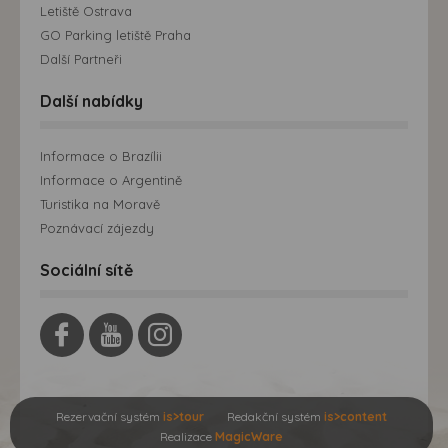
Letiště Ostrava
GO Parking letiště Praha
Další Partneři
Další nabídky
Informace o Brazílii
Informace o Argentině
Turistika na Moravě
Poznávací zájezdy
Sociální sítě
Rezervační systém
is>tour
Redakční systém
is>content
Realizace
MagicWare