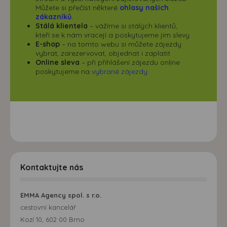
Můžete si přečíst některé
ohlasy našich
zákazníků
.
Stálá klientela
– vážíme si stálých klientů,
kteří se k nám vracejí a poskytujeme jim slevy
E-shop
– na tomto webu si můžete zájezdy
vybrat, zarezervovat, objednat i zaplatit
Online sleva
– při přihlášení zájezdu online
poskytujeme na
vybrané zájezdy
Kontaktujte nás
EMMA Agency spol. s r.o.
cestovní kancelář
Kozí 10, 602 00 Brno