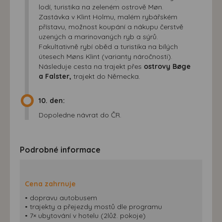
lodí, turistika na zeleném ostrově Møn.
Zastávka v Klint Holmu, malém rybářském
přístavu, možnost koupání a nákupu čerstvě
uzených a marinovaných ryb a sýrů.
Fakultativně rybí oběd a turistika na bílých
útesech Møns Klint (varianty náročnosti).
Následuje cesta na trajekt přes
ostrovy Bøge
a Falster,
trajekt do Německa.
10. den:
Dopoledne návrat do ČR.
Podrobné informace
Cena zahrnuje
• dopravu autobusem
• trajekty a přejezdy mostů dle programu
• 7× ubytování v hotelu (2lůž. pokoje)