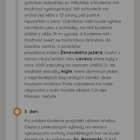
gotickou katedrálu sv. Mikuláše a budeme mít
možnost vystoupat po 365 schodech na
vrchol její věže s 13 zvony, jež patří k
nejstarším v zemi. Odměnou nám bude výhled
na město jako z pohádky, na něž budeme
shlížet z věže 74 m vysoké. A budeme mít i
možnost svézt se historickou lanovkou do
starého centra. V podvečer
přijedeme kolem
Ženevského jezera
, svahů s
vinnou révou kolem vinic
Lavaux
, které byly v
roce 2007 zapsány na seznam UNESCO, do
vinařské vesničky
Aigle
, které dominuje jeden
z nejkrásnějších švýcarských zámků, dnes
muzeum vinařství. Poté odjedeme na naše
ubytování v srdci horské oblasti Col des
Mosses. Večeře.
3. den:
Po snídani budeme projíždět oblastí Wallisu.
Cesta s překrásnými výhledy na vinice s
vykukujícími vrcholy zasněžených hor se bude
klikatit až do průsmyku
Sv. Bernarda
(2 473