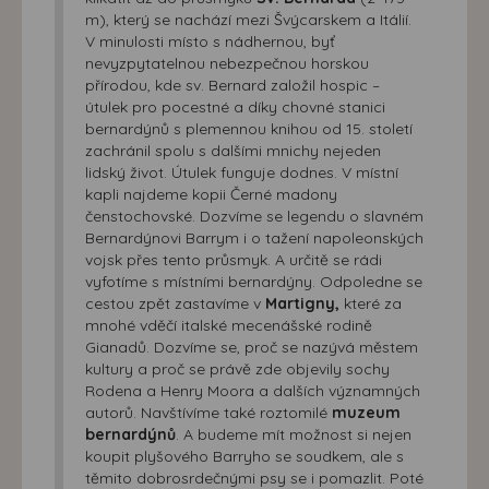
m), který se nachází mezi Švýcarskem a Itálií.
V minulosti místo s nádhernou, byť
nevyzpytatelnou nebezpečnou horskou
přírodou, kde sv. Bernard založil hospic –
útulek pro pocestné a díky chovné stanici
bernardýnů s plemennou knihou od 15. století
zachránil spolu s dalšími mnichy nejeden
lidský život. Útulek funguje dodnes. V místní
kapli najdeme kopii Černé madony
čenstochovské. Dozvíme se legendu o slavném
Bernardýnovi Barrym i o tažení napoleonských
vojsk přes tento průsmyk. A určitě se rádi
vyfotíme s místními bernardýny. Odpoledne se
cestou zpět zastavíme v
Martigny,
které za
mnohé vděčí italské mecenášské rodině
Gianadů. Dozvíme se, proč se nazývá městem
kultury a proč se právě zde objevily sochy
Rodena a Henry Moora a dalších významných
autorů. Navštívíme také roztomilé
muzeum
bernardýnů
. A budeme mít možnost si nejen
koupit plyšového Barryho se soudkem, ale s
těmito dobrosrdečnými psy se i pomazlit. Poté