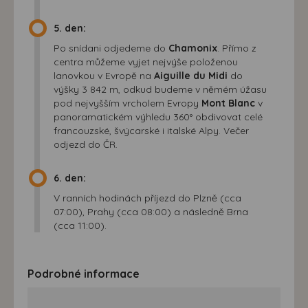
5. den:
Po snídani odjedeme do
Chamonix
. Přímo z
centra můžeme vyjet nejvýše položenou
lanovkou v Evropě na
Aiguille du Midi
do
výšky 3 842 m, odkud budeme v němém úžasu
pod nejvyšším vrcholem Evropy
Mont Blanc
v
panoramatickém výhledu 360° obdivovat celé
francouzské, švýcarské i italské Alpy. Večer
odjezd do ČR.
6. den:
V ranních hodinách příjezd do Plzně (cca
07:00), Prahy (cca 08:00) a následně Brna
(cca 11:00).
Podrobné informace