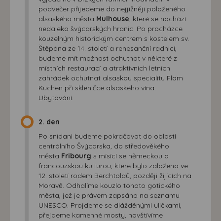
podvečer přijedeme do nejjižněji položeného
alsaského města
Mulhouse
, které se nachází
nedaleko švýcarských hranic. Po procházce
kouzelným historickým centrem s kostelem sv.
Štěpána ze 14. století a renesanční radnicí,
budeme mít možnost ochutnat v některé z
místních restaurací a atraktivních letních
zahrádek ochutnat alsaskou specialitu Flam
Kuchen při skleničce alsaského vína.
Ubytování.
2. den
Po snídani budeme pokračovat do oblasti
centrálního Švýcarska, do středověkého
města
Fribourg
s mísící se německou a
francouzskou kulturou, které bylo založeno ve
12. století rodem Berchtoldů, později žijících na
Moravě. Odhalíme kouzlo tohoto gotického
města, jež je právem zapsáno na seznamu
UNESCO. Projdeme se dlážděnými uličkami,
přejdeme kamenné mosty, navštívíme