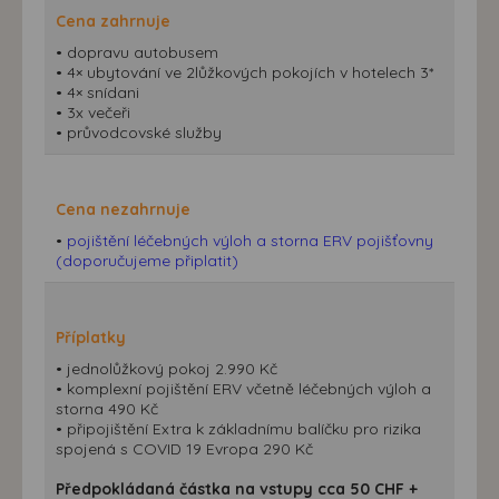
Cena zahrnuje
• dopravu autobusem
• 4× ubytování ve 2lůžkových pokojích v hotelech 3*
• 4× snídani
• 3x večeři
• průvodcovské služby
Cena nezahrnuje
•
pojištění léčebných výloh a storna ERV pojišťovny
(doporučujeme připlatit)
Příplatky
• jednolůžkový pokoj 2.990 Kč
• komplexní pojištění ERV včetně léčebných výloh a
storna 490 Kč
• připojištění Extra k základnímu balíčku pro rizika
spojená s COVID 19 Evropa 290 Kč
Předpokládaná částka na vstupy cca 50 CHF +