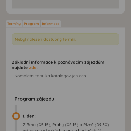
Termíny
Program
Informace
Nebyl nalezen dostupný termín.
Základní informace k poznávacím zájezdům
najdete
zde
.
Kompletní tabulka katalogových cen
Program zájezdu
1. den:
Z Brna (05:15), Prahy (08:15) a Plzně (09:30)
vyjedeme v brzkých ranních hodinách. V