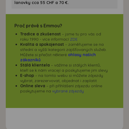
lanovky cca 55 CHF a 70 €.
Proč právě s Emmou?
Tradice a zkušenost
– jsme tu pro vás od
roku 1990 - více informací
ZDE
Kvalita a spokojenost
– zaměřujeme se na
střední a vyšší kategorii zajišťovaných služeb.
Můžete si přečíst některé
ohlasy našich
zákazníků
.
Stálá klientela
– vážíme si stálých klientů,
kteří se k nám vracejí a poskytujeme jim slevy
E-shop
– na tomto webu si můžete zájezdy
vybrat, zarezervovat, objednat i zaplatit
Online sleva
– při přihlášení zájezdu online
poskytujeme na
vybrané zájezdy