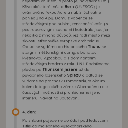
nejedním kouzlem, a proto jej navštívíme i my.
Křivolaké staré město
Bern
(UNESCO) je
orámováno řekou Aare a nabízí úchvatné
pohledy na Alpy. Domy z vápence se
středověkými podloubími, renesanční kašny s
pestrobarevnými sochami i katedrála jsou jen
několika z mnoha důvodů, jež řadí město mezi
skvosty středověké evropské architektury.
Odtud se vydáme do historického
Thunu
se
starými měšťanskými domy, s bohatou
květinovou výzdobou a s dominantním
středověkým hradem z roku 1191. Podnikneme
plavbu po
Thunském jezeře
až do
půvabného lázeňského
Spiezu
a odtud se
vydáme na procházku romantickým okolím
kolem fotogenického zámku Oberhofen a dle
časových možností si prohlédneme i jeho
interiéry. Návrat na ubytování.
4. den:
Po snídani pojedeme do údolí pod ledovcem
Titlis do malebného vysokohorského