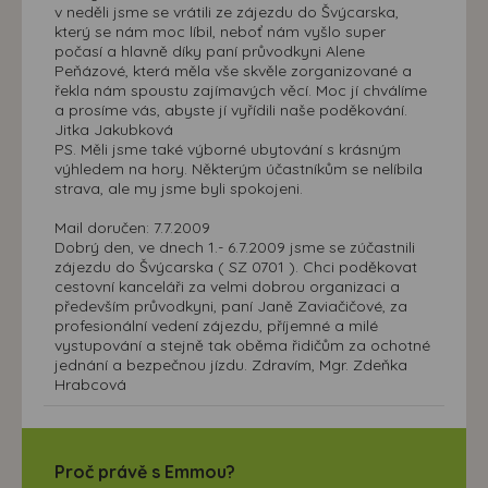
v neděli jsme se vrátili ze zájezdu do Švýcarska,
který se nám moc líbil, neboť nám vyšlo super
počasí a hlavně díky paní průvodkyni Alene
Peňázové, která měla vše skvěle zorganizované a
řekla nám spoustu zajímavých věcí. Moc jí chválíme
a prosíme vás, abyste jí vyřídili naše poděkování.
Jitka Jakubková
PS. Měli jsme také výborné ubytování s krásným
výhledem na hory. Některým účastníkům se nelíbila
strava, ale my jsme byli spokojeni.
Mail doručen: 7.7.2009
Dobrý den, ve dnech 1.- 6.7.2009 jsme se zúčastnili
zájezdu do Švýcarska ( SZ 0701 ). Chci poděkovat
cestovní kanceláři za velmi dobrou organizaci a
především průvodkyni, paní Janě Zaviačičové, za
profesionální vedení zájezdu, příjemné a milé
vystupování a stejně tak oběma řidičům za ochotné
jednání a bezpečnou jízdu. Zdravím, Mgr. Zdeňka
Hrabcová
Proč právě s Emmou?