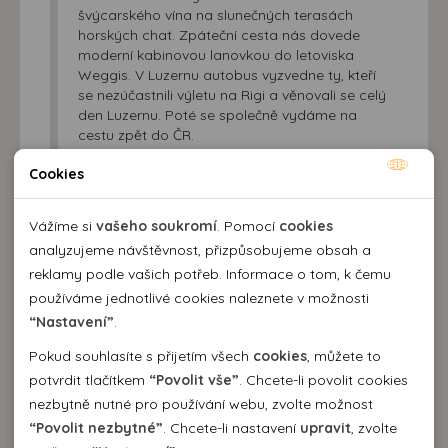
švýcarského vína na slunečných terasách
horských chat. Zpáteční cesta nás dovede
moderní kabinovou lanovkou do letoviska
Weggis. V Luzernu autobus vyzvedne ty, kteří
se nezúčastnili výletu na Rigi a věnovali se celý
den Luzernu. Poté se společně vydáme na
cestu zpět do ČR.
Cookies
6. den:
Nutné cookies
Příjezd do Plzně a Prahy v brzkých ranních, do
Nutné cookies pomáhají, aby byla webová stránka
Vážíme si
vašeho soukromí
. Pomocí
cookies
Brna v ranních hodinách (cca 8:00).
použitelná tak, že umožní základní funkce jako navigace
analyzujeme návštěvnost, přizpůsobujeme obsah a
stránky a přístup k zabezpečeným sekcím webové stránky.
reklamy podle vašich potřeb. Informace o tom, k čemu
Webová stránka nemůže správně fungovat bez těchto
používáme jednotlivé cookies naleznete v možnosti
Podrobné informace
cookies.
“Nastavení”
.
Pokud souhlasíte s přijetím všech
cookies
, můžete to
Cena zahrnuje
Analytické cookies
potvrdit tlačítkem
“Povolit vše”
. Chcete-li povolit cookies
• dopravu autobusem
nezbytně nutné pro používání webu, zvolte možnost
Pomocí analytických cookies můžeme měřit návštěvnost
• 4× ubytování ve 2lůžkových pokojích s přísluš.
“Povolit nezbytné”
. Chcete-li nastavení
upravit
, zvolte
našeho webu, zdroje návštěv, výkon reklam a také jejich
Personální cookies
• 4× snídani