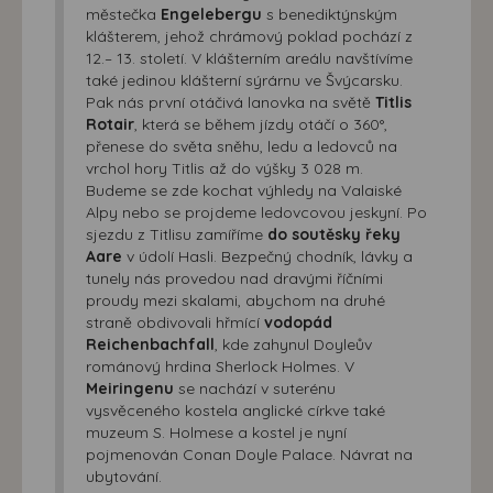
městečka
Engelebergu
s benediktýnským
klášterem, jehož chrámový poklad pochází z
12.– 13. století. V klášterním areálu navštívíme
také jedinou klášterní sýrárnu ve Švýcarsku.
Pak nás první otáčivá lanovka na světě
Titlis
Rotair
, která se během jízdy otáčí o 360°,
přenese do světa sněhu, ledu a ledovců na
vrchol hory Titlis až do výšky 3 028 m.
Budeme se zde kochat výhledy na Valaiské
Alpy nebo se projdeme ledovcovou jeskyní. Po
sjezdu z Titlisu zamíříme
do soutěsky řeky
Aare
v údolí Hasli. Bezpečný chodník, lávky a
tunely nás provedou nad dravými říčními
proudy mezi skalami, abychom na druhé
straně obdivovali hřmící
vodopád
Reichenbachfall
, kde zahynul Doyleův
románový hrdina Sherlock Holmes. V
Meiringenu
se nachází v suterénu
vysvěceného kostela anglické církve také
muzeum S. Holmese a kostel je nyní
pojmenován Conan Doyle Palace. Návrat na
ubytování.