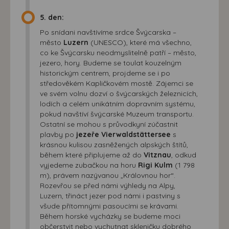
5. den:
Po snídani navštívíme srdce Švýcarska –
město
Luzern
(UNESCO), které má všechno,
co ke Švýcarsku neodmyslitelně patří – město,
jezero, hory. Budeme se toulat kouzelným
historickým centrem, projdeme se i po
středověkém Kapličkovém mostě. Zájemci se
ve svém volnu dozví o švýcarských železnicích,
lodích a celém unikátním dopravním systému,
pokud navštíví švýcarské Muzeum transportu.
Ostatní se mohou s průvodkyní zúčastnit
plavby po
jezeře Vierwaldstättersee
s
krásnou kulisou zasněžených alpských štítů,
během které připlujeme až do
Vitznau
, odkud
vyjedeme zubačkou na horu
Rigi Kulm
(1 798
m), právem nazývanou „Královnou hor“.
Rozevřou se před námi výhledy na Alpy,
Luzern, třináct jezer pod námi i pastviny s
všude přítomnými pasoucími se krávami.
Během horské vycházky se budeme moci
občerstvit nebo vychutnat skleničku dobrého