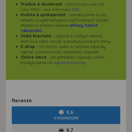
Tradice a zkušenost
– jsme tu pro vás od
roku 1990 - více informací
ZDE
Kvalita a spokojenost
– zaměřujeme se na
střední a vyšší kategorii zajišťovaných služeb.
Můžete si přečíst některé
ohlasy našich
zákazníků
.
Stálá klientela
– vážíme si stálých klientů,
kteří se k nám vracejí a poskytujeme jim slevy
E-shop
– na tomto webu si můžete zájezdy
vybrat, zarezervovat, objednat i zaplatit
Online sleva
– při přihlášení zájezdu online
poskytujeme na
vybrané zájezdy
Recenze
9,6
6 HODNOCENÍ
9,7