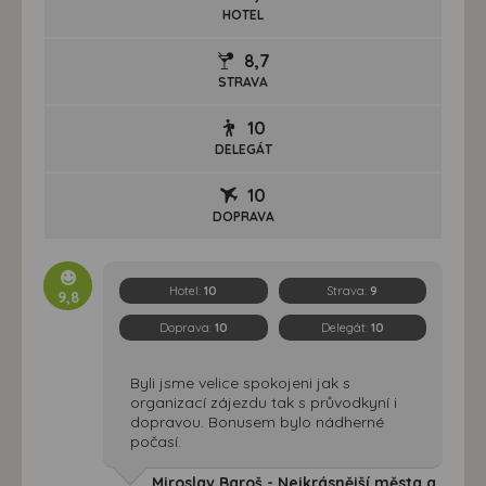
HOTEL
8,7
STRAVA
10
DELEGÁT
10
DOPRAVA
Hotel:
10
Strava:
9
9,8
Doprava:
10
Delegát:
10
Byli jsme velice spokojeni jak s
organizací zájezdu tak s průvodkyní i
dopravou. Bonusem bylo nádherné
počasí.
Miroslav Baroš - Nejkrásnější města a