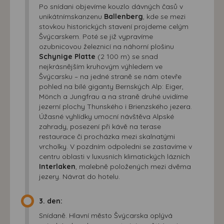
Po snídani objevíme kouzlo dávných časů v
unikátnímskanzenu
Ballenberg
, kde se mezi
stovkou historických stavení projdeme celým
Švýcarskem. Poté se již vypravíme
ozubnicovou železnicí na náhorní plošinu
Schynige Platte
(2 100 m) se snad
nejkrásnějším kruhovým výhledem ve
Švýcarsku – na jedné straně se nám otevře
pohled na bílé giganty Bernských Alp: Eiger,
Mönch a Jungfrau a na straně druhé uvidíme
jezerní plochy Thunského i Brienzského jezera.
Úžasné vyhlídky umocní návštěva Alpské
zahrady, posezení při kávě na terase
restaurace či procházka mezi skalnatými
vrcholky. V pozdním odpoledni se zastavíme v
centru oblasti v luxusních klimatických lázních
Interlaken
, malebně položených mezi dvěma
jezery. Návrat do hotelu.
3. den:
Snídaně. Hlavní město Švýcarska oplývá