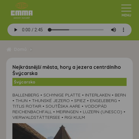
Domů
Nejkrásnější města, hory a jezera centrálního
Švýcarska
Švýcarsko
BALLENBERG • SCHYNIGE PLATTE • INTERLAKEN • BERN
• THUN • THUNSKÉ JEZERO • SPIEZ • ENGELEBERG •
TITLIS ROTAIR • SOUTĚSKA AARE • VODOPÁD
REICHENBACHFALL • MEIRINGEN • LUZERN (UNESCO) •
VIERWALDSTÄTTERSEE • RIGI KULM