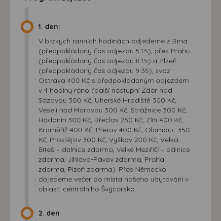
1. den:
V brzkých ranních hodinách odjedeme z Brna
(předpokládaný čas odjezdu 5:15), přes Prahu
(předpokládaný čas odjezdu 8:15) a Plzeň
(předpokládaný čas odjezdu 9:35), svoz
Ostrava 400 Kč s předpokládaným odjezdem
v 4 hodiny ráno (další nástupní Ždár nad
Sázavou 300 Kč, Uherské Hradiště 300 Kč,
Veselí nad Moravou 300 Kč, Strážnice 300 Kč,
Hodonín 300 Kč, Břeclav 250 Kč, Zlín 400 Kč,
Kroměříž 400 Kč, Přerov 400 Kč, Olomouc 350
Kč, Prostějov 300 Kč, Vyškov 200 Kč, Velká
Bíteš – dálnice zdarma, Velké Meziříčí – dálnice
zdarma, Jihlava-Pávov zdarma, Praha
zdarma, Plzeň zdarma). Přes Německo
dojedeme večer do místa našeho ubytování v
oblasti centrálního Švýcarska.
2. den