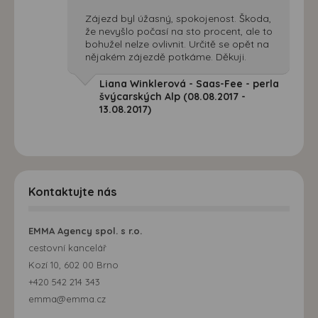
Zájezd byl úžasný, spokojenost. Škoda,
že nevyšlo počasí na sto procent, ale to
bohužel nelze ovlivnit. Určitě se opět na
nějakém zájezdě potkáme. Děkuji.
Liana Winklerová - Saas-Fee - perla
švýcarských Alp (08.08.2017 -
13.08.2017)
Kontaktujte nás
EMMA Agency spol. s r.o.
cestovní kancelář
Kozí 10, 602 00 Brno
+420 542 214 343
emma@emma.cz