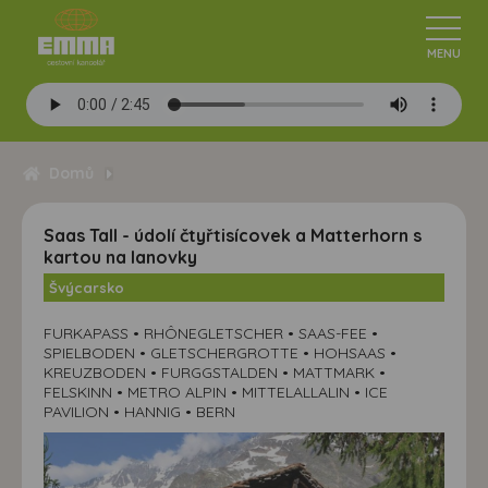
Domů
Saas Tall - údolí čtyřtisícovek a Matterhorn s
kartou na lanovky
Švýcarsko
FURKAPASS • RHÔNEGLETSCHER • SAAS-FEE •
SPIELBODEN • GLETSCHERGROTTE • HOHSAAS •
KREUZBODEN • FURGGSTALDEN • MATTMARK •
FELSKINN • METRO ALPIN • MITTELALLALIN • ICE
PAVILION • HANNIG • BERN