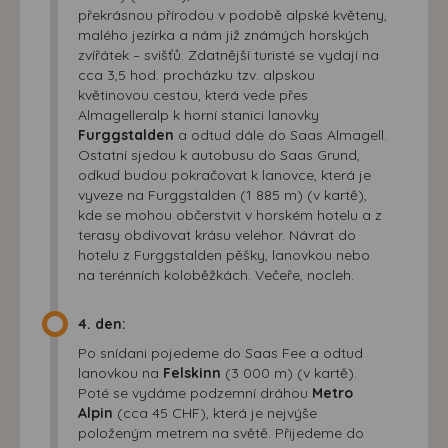
překrásnou přírodou v podobě alpské květeny,
malého jezírka a nám již známých horských
zvířátek – svišťů. Zdatnější turisté se vydají na
cca 3,5 hod. procházku tzv. alpskou
květinovou cestou, která vede přes
Almagelleralp k horní stanici lanovky
Furggstalden
a odtud dále do Saas Almagell.
Ostatní sjedou k autobusu do Saas Grund,
odkud budou pokračovat k lanovce, která je
vyveze na Furggstalden (1 885 m) (v kartě),
kde se mohou občerstvit v horském hotelu a z
terasy obdivovat krásu velehor. Návrat do
hotelu z Furggstalden pěšky, lanovkou nebo
na terénních koloběžkách. Večeře, nocleh.
4. den:
Po snídani pojedeme do Saas Fee a odtud
lanovkou na
Felskinn
(3 000 m) (v kartě).
Poté se vydáme podzemní dráhou
Metro
Alpin
(cca 45 CHF), která je nejvýše
položeným metrem na světě. Přijedeme do