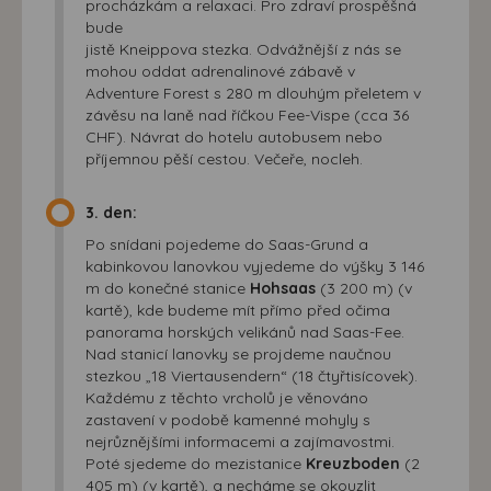
procházkám a relaxaci. Pro zdraví prospěšná
bude
jistě Kneippova stezka. Odvážnější z nás se
mohou oddat adrenalinové zábavě v
Adventure Forest s 280 m dlouhým přeletem v
závěsu na laně nad říčkou Fee-Vispe (cca 36
CHF). Návrat do hotelu autobusem nebo
příjemnou pěší cestou. Večeře, nocleh.
3. den:
Po snídani pojedeme do Saas-Grund a
kabinkovou lanovkou vyjedeme do výšky 3 146
m do konečné stanice
Hohsaas
(3 200 m) (v
kartě), kde budeme mít přímo před očima
panorama horských velikánů nad Saas-Fee.
Nad stanicí lanovky se projdeme naučnou
stezkou „18 Viertausendern“ (18 čtyřtisícovek).
Každému z těchto vrcholů je věnováno
zastavení v podobě kamenné mohyly s
nejrůznějšími informacemi a zajímavostmi.
Poté sjedeme do mezistanice
Kreuzboden
(2
405 m) (v kartě), a necháme se okouzlit