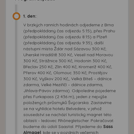
1. den:
V brzkých ranních hodinách odjedeme z Brna
(předpokládaný čas odjezdu 5:15), přes Prahu
(předpokládaný čas odjezdu 8:15) a Plzeň
(předpokládaný čas odjezdu 9:35), další
nástupní místa Ždár nad Sázavou 300 Kč,
Uherské Hradiště 300 Kč, Veselí nad Moravou
300 Kč, Strážnice 300 Kč, Hodonín 300 Kč,
Břeclav 250 Kč, Zlín 400 Kč, Kromeríž 400 Kč,
Přerov 400 Kč, Olomouc 350 Kč, Prostějov
300 Kč, Vyškov 200 Kč,, Velká Bíteš – dálnice
zdarma, Velké Meziříčí – dálnice zdarma,
Jihlava-Pávov zdarma). Odpoledne pojedeme
přes Furkapass (2 436 m), jeden z nejvýše
položených průsmyků Švýcarska. Zastavíme
se na vyhlídce hotelu Belvedere, v jehož
sousedství se nachází turistický magnet této
oblasti – ledovec Rhônegletscher. Pokračovat
budeme do údolí Saastal. Přijedeme do
Sass
Almagel
, kde se v pozdních večerních