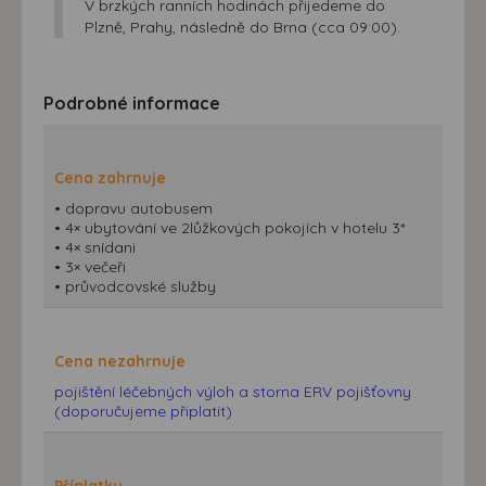
V brzkých ranních hodinách přijedeme do
máme možnost vytvářet profily založené na Vašich
Plzně, Prahy, následně do Brna (cca 09:00).
zájmech. Na základě těchto informací není zpravidla
možná bezprostřední identifikace uživatele. Bez vyjádření
souhlasu, nedojde k zobrazování obsahu a reklam
Podrobné informace
přizpůsobených Vašim zájmům.
Cena zahrnuje
• dopravu autobusem
• 4× ubytování ve 2lůžkových pokojích v hotelu 3*
• 4× snídani
• 3× večeři
• průvodcovské služby
Cena nezahrnuje
pojištění léčebných výloh a storna ERV pojišťovny
(doporučujeme připlatit)
Příplatky