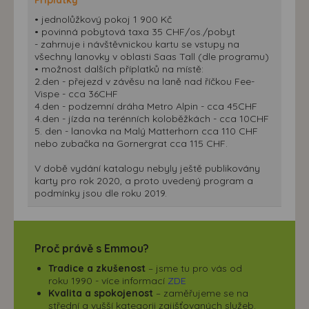
• jednolůžkový pokoj 1 900 Kč
• povinná pobytová taxa 35 CHF/os./pobyt
- zahrnuje i návštěvnickou kartu se vstupy na
všechny lanovky v oblasti Saas Tall (dle programu)
• možnost dalších příplatků na místě:
2.den - přejezd v závěsu na laně nad říčkou Fee-
Vispe - cca 36CHF
4.den - podzemní dráha Metro Alpin - cca 45CHF
4.den - jízda na terénních koloběžkách - cca 10CHF
5. den - lanovka na Malý Matterhorn cca 110 CHF
nebo zubačka na Gornergrat cca 115 CHF.
V době vydání katalogu nebyly ještě publikovány
karty pro rok 2020, a proto uvedený program a
podmínky jsou dle roku 2019.
Proč právě s Emmou?
Tradice a zkušenost
– jsme tu pro vás od
roku 1990 - více informací
ZDE
Kvalita a spokojenost
– zaměřujeme se na
střední a vyšší kategorii zajišťovaných služeb.