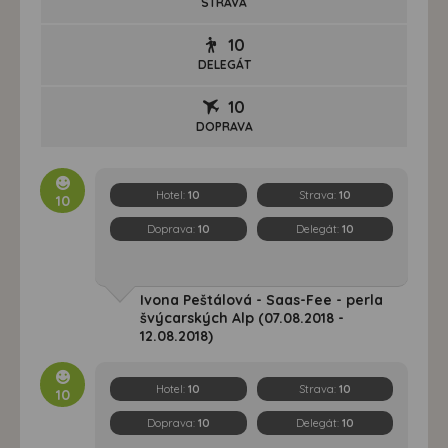
STRAVA
10
DELEGÁT
10
DOPRAVA
Hotel:
10
Strava:
10
10
Doprava:
10
Delegát:
10
Ivona Peštálová - Saas-Fee - perla
švýcarských Alp (07.08.2018 -
12.08.2018)
Hotel:
10
Strava:
10
10
Doprava:
10
Delegát:
10