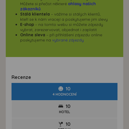
Můžete si přečíst některé
ohlasy našich
zákazníků
.
Stálá klientela
– vážíme si stálých klientů,
kteří se k nám vracejí a poskytujeme jim slevy
E-shop
– na tomto webu si můžete zájezdy
vybrat, zarezervovat, objednat i zaplatit
Online sleva
– při přihlášení zájezdu online
poskytujeme na
vybrané zájezdy
Recenze
10
4 HODNOCENÍ
10
HOTEL
10