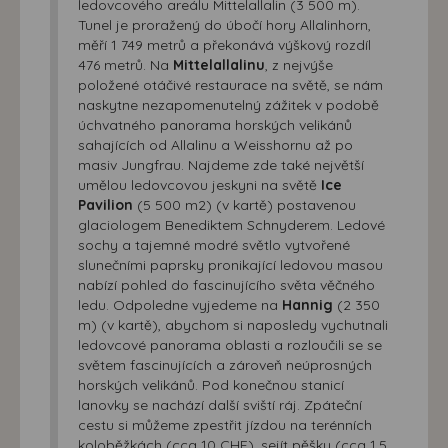
ledovcového areálu Mittelallalin (3 500 m).
Tunel je proražený do úbočí hory Allalinhorn,
měří 1 749 metrů a překonává výškový rozdíl
476 metrů. Na
Mittelallalinu
, z nejvýše
položené otáčivé restaurace na světě, se nám
naskytne nezapomenutelný zážitek v podobě
úchvatného panorama horských velikánů
sahajících od Allalinu a Weisshornu až po
masiv Jungfrau. Najdeme zde také největší
umělou ledovcovou jeskyni na světě
Ice
Pavilion
(5 500 m2) (v kartě) postavenou
glaciologem Benediktem Schnyderem. Ledové
sochy a tajemné modré světlo vytvořené
slunečními paprsky pronikající ledovou masou
nabízí pohled do fascinujícího světa věčného
ledu. Odpoledne vyjedeme na
Hannig
(2 350
m) (v kartě), abychom si naposledy vychutnali
ledovcové panorama oblasti a rozloučili se se
světem fascinujících a zároveň neúprosných
horských velikánů. Pod konečnou stanicí
lanovky se nachází další sviští ráj. Zpáteční
cestu si můžeme zpestřit jízdou na terénních
koloběžkách (cca 10 CHF), sejít pěšky (cca 1,5