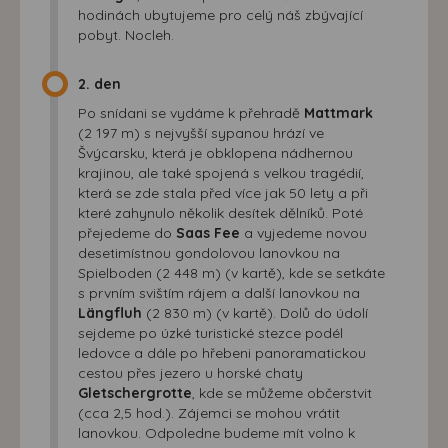
hodinách ubytujeme pro celý náš zbývající
pobyt. Nocleh.
2. den
Po snídani se vydáme k přehradě
Mattmark
(2 197 m) s nejvyšší sypanou hrází ve
Švýcarsku, která je obklopena nádhernou
krajinou, ale také spojená s velkou tragédií,
která se zde stala před více jak 50 lety a při
které zahynulo několik desítek dělníků. Poté
přejedeme do
Saas Fee
a vyjedeme novou
desetimístnou gondolovou lanovkou na
Spielboden (2 448 m) (v kartě), kde se setkáte
s prvním svištím rájem a další lanovkou na
Längfluh
(2 830 m) (v kartě). Dolů do údolí
sejdeme po úzké turistické stezce podél
ledovce a dále po hřebeni panoramatickou
cestou přes jezero u horské chaty
Gletschergrotte
, kde se můžeme občerstvit
(cca 2,5 hod.). Zájemci se mohou vrátit
lanovkou. Odpoledne budeme mít volno k